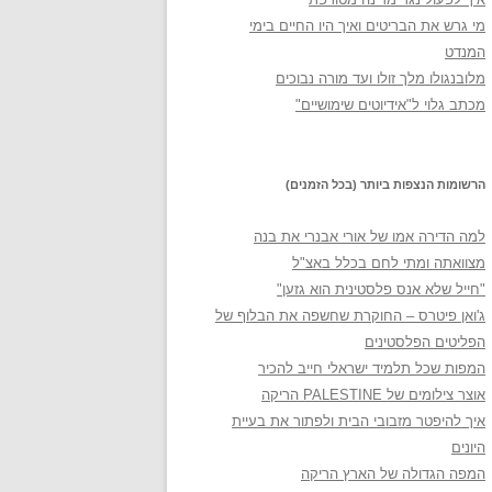
מי גרש את הבריטים ואיך היו החיים בימי
המנדט
מלובנגולו מלך זולו ועד מורה נבוכים
מכתב גלוי ל"אידיוטים שימושיים"
הרשומות הנצפות ביותר (בכל הזמנים)
למה הדירה אמו של אורי אבנרי את בנה
מצוואתה ומתי לחם בכלל באצ"ל
"חייל שלא אנס פלסטינית הוא גזען"
ג'ואן פיטרס – החוקרת שחשפה את הבלוף של
הפליטים הפלסטינים
המפות שכל תלמיד ישראלי חייב להכיר
אוצר צילומים של PALESTINE הריקה
איך להיפטר מזבובי הבית ולפתור את בעיית
היונים
המפה הגדולה של הארץ הריקה