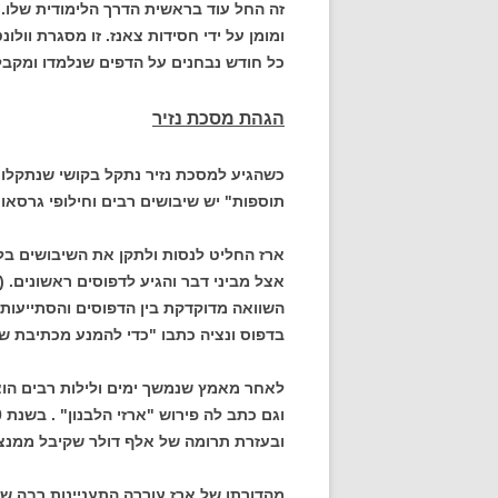
זה החל עוד בראשית הדרך הלימודית שלו. 
ומומן על ידי חסידות צאנז. זו מסגרת וו
כל חודש נבחנים על הדפים שנלמדו ומקב
הגהת מסכת נזיר
כשהגיע למסכת נזיר נתקל בקושי שנתקלו בו
תוספות" יש שיבושים רבים וחילופי גרסאות
ארז החליט לנסות ולתקן את השיבושים בלי 
אצל מביני דבר והגיע לדפוסים ראשונים. (
השוואה מדוקדקת בין הדפוסים והסתייעו
בדפוס ונציה כתבו "כדי להמנע מכתיבת שם
לאחר מאמץ שנמשך ימים ולילות רבים הוצ
ובעזרת תרומה של אלף דולר שקיבל ממנצי
מהדורתו של ארז עוררה התעניינות רבה של