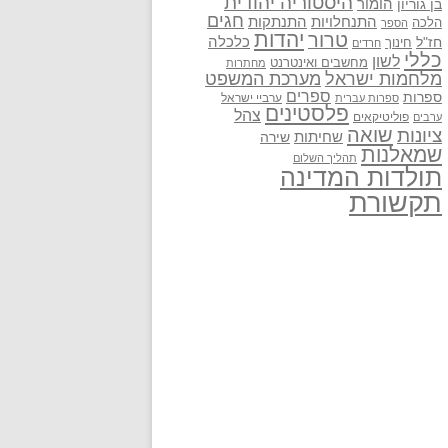
היסטוריה יהודית
בן גוריון
הומור
חגים
התנתקות
התנחלויות
הלכה
הספר
יהדות
טרור
חז"ל
כלכלה
חינוך
חרדים
כללי
לשון
מחשבים ואינטרנט
מחתרות
מלחמות ישראל
מערכת המשפט
ספרים
ספרות
ערביי ישראל
ספרות עברית
פלסטינים
צהל
פוליטיקאים
ערבים
שואה
ציונות
שחיתות
שירה
שמאלנות
תהליך השלום
תולדות המדינה
תקשורת