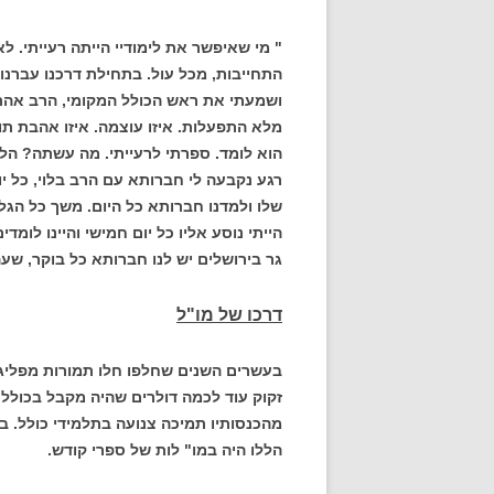
" מי שאיפשר את לימודיי הייתה רעייתי. 
התחייבות, מכל עול. בתחילת דרכנו עברנו
ושמעתי את ראש הכולל המקומי, הרב אהרון
מלא התפעלות. איזו עוצמה. איזו אהבת תו
הוא לומד. ספרתי לרעייתי. מה עשתה? הל
רגע נקבעה לי חברותא עם הרב בלוי, כל י
שלו ולמדנו חברותא כל היום. משך כל הגל
גר בירושלים יש לנו חברותא כל בוקר, שע
דרכו של מו"ל
זקוק עוד לכמה דולרים שהיה מקבל בכולל (
מהכנסותיו תמיכה צנועה בתלמידי כולל. ב
הללו היה במו" לות של ספרי קודש.