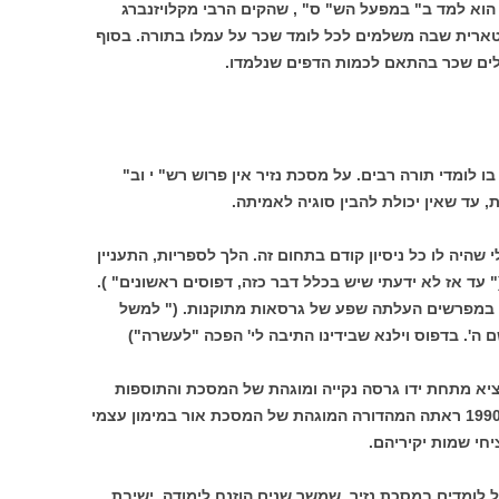
הוא למד ב" במפעל הש" ס" , שהקים הרבי מקלויזנברג
לונטארית שבה משלמים לכל לומד שכר על עמלו בתורה. בסוף
לים שכר בהתאם לכמות הדפים שנלמדו.
 לומדי תורה רבים. על מסכת נזיר אין פרוש רש" י וב"
, עד שאין יכולת להבין סוגיה לאמיתה.
שהיה לו כל ניסיון קודם בתחום זה. הלך לספריות, התעניין
" עד אז לא ידעתי שיש בכלל דבר כזה, דפוסים ראשונים" ).
ת במפרשים העלתה שפע של גרסאות מתוקנות. (" למשל
 ה'. בדפוס וילנא שבידינו התיבה לי' הפכה "לעשרה")
יא מתחת ידו גרסה נקייה ומוגהת של המסכת והתוספות
וגם כתב לה פירוש "ארזי הלבנון" . בשנת 1990 ראתה המהדורה המוגהת של המסכת אור במימון עצמי
חי שמות יקיריהם.
 לומדים במסכת נזיר, שמשך שנים הוזנח לימודה. ישיבת