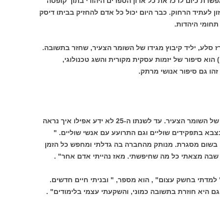
שרת כיום לרכז את כל ארון הספרים היהודי בתוך קופסה
ון לעתיד הרחוק. כבר היום יכול כל אדם להחזיק בביתו דיסק
 סלע, יליד קיבוץ מגידו של השומר הצעיר, שחזר בתשובה.
הוא סיפור של יזמות עסקית מקורית והשג טכנולוגי,
הו גם סיפור אנושי מרתק.
ארז סלע נולד לפני 48 שנים בקיבוץ מגידו של השומר הצעיר. עד לשנתו ה-25 לא ידע אפילו איך נראה
צבא בתפקידים שוליים וגם התרועע עם אנשי שוליים. "
ט בשום מסגרת. מנותק מהחברה בה גדלתי ומחפש כל הזמן
 שבה מצאתי כל מה שחיפשתי. מאז נהייתי אדם אחר" .
מדתי בחשק עצום" , הוא מספר, " ובניתי חיים חדשים.
היא חוזרת בתשובה כמוני, והשקעתי עצמי בלימודים" .