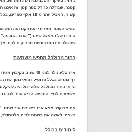
נתחיל בעיקר. הטכנולוגיה של המחשב מאפ
קטנה, שגודלה כגודל ספר קטן. זה איננו
חז
קשיח, המכיל יותר מ-16 אלף ספרים, בכל תחומי היהדות.
האיש העומד מאחורי הפרויקט הזה הוא ארז
סיפורו של המפעל שיזם (" אוצר החכמה" ) 
שהשלכותיו התרבותיות מרחיקות לכת. אך ז
בחור מבולבל
מחפש משמעות
דף גמרא. בגלל פרופיל רפואי נמוך שרת ב
הייתי בתור מבולבל שלא יכול היה להיקל
משמעות לחיי. החיפוש הביא אותי לנקודה
את מבוקשו מצא ארז בישיבת אור שמח. " ל
נשאתי לאשה את בשמת לבית אלטשולר, גם 
לימודים בכולל