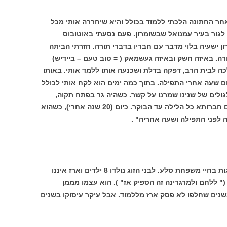
לאחר החתונה הלכתי ללמוד בכולל והיא שיחררה אותי מכל
 לגור בעיר עמנואל שבשומרון. פעם נסעתי באוטובוס
 ישעיה בלוי מדבר עם חבריו בדברי תורה. חזרתי הביתה
רה. באיזה חשק ובאיזה געשמאק ( = טוב טעם – ביידיש)
כה לבית הרב, דפקה בדלת ושכנעה אותו ללמד אותי. באותו
ום שעה אחרי התפילה. בתוך כמה ימים הוא לקח אותי לכולל
גולים של שנינו שמרנו על קשר. כשהיה גר בפתח תקוה,
הייתי נוסע אליו כל יום חמישי והיינו לומדים חברותא כל הלילה עד הבוקר. כיום (20 שנה אחרי), כשהוא
ה לפני התפילה ושעה אחריה" .
בעשרים השנים שחלפו חלו תמורות מפליגות בחיי משפחת סלע. לבני הזוג נולדו 8 ילדים וארז איננו
" ללחם ולמרגרינה זה הספיק אז" ). הוא עצמו מממן
שנים שחלפו לא פסק ארז מללמוד. אבל עיקר עיסוקו בשנים