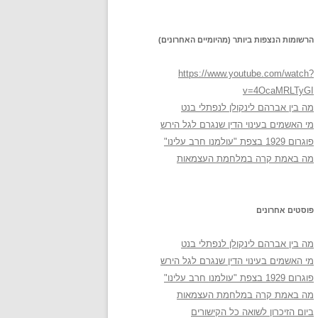
הרשומות הנצפות ביותר (מהיומיים האחרונים)
https://www.youtube.com/watch?
v=4OcaMRLTyGI
מה בין אברהם לינקולן לנפתלי בנט
מי האשמים בעינוי הדין שנגרם לגל הירש
פוגרום 1929 בצפת "עולמנו חרב עלינו"
מה באמת קרה במלחמת העצמאות
פוסטים אחרונים
מה בין אברהם לינקולן לנפתלי בנט
מי האשמים בעינוי הדין שנגרם לגל הירש
פוגרום 1929 בצפת "עולמנו חרב עלינו"
מה באמת קרה במלחמת העצמאות
ביום הזיכרון לשואה כל הקישורים