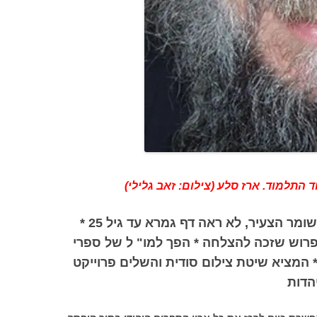
התלמוד. ארז סלע (צילום: זאב גלילי)
ארז סלע, יליד קיבו ץ מגידו של השומר הצעיר, לא ראה דף גמרא עד גיל 25 *
פרוש שזכה להצלחה * הפך למו" ל של ספרי
המציא שיטת צילום סודית והשלים פרוייקט
הדות