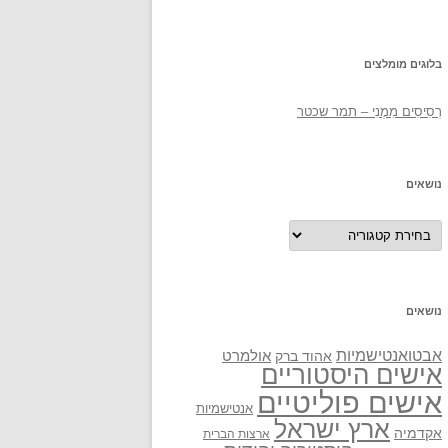
בלוגים מומלצים
רְסִיסִים מִמֶנִי – תמר שכטר
נושאים
נושאים
נושאים
אבטואנטישמיות
אולמרט
אהוד ברק
אישים היסטוריים
אישים פוליטיים
אנטישמיות
ארץ ישראל
אקדמיה
ארצות הברית