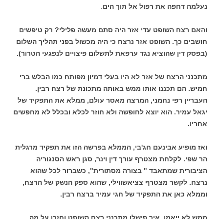
נעלמה דחפה את רפול אל תוך הים
.
והאם רצח השופט עדי אזר היה סתם מעשה פלילי? רק טיפשים
חושבים כך. השופט אזר נרצח כי היה מכשול בפני תהליך השלום
(בפסק דין שהוציא נגד ערפאת לתשלום פיצויים לנפגעי הטרור).
מתכנני הרצח של אזר לא היו בעלי דמיון מפותח כמו הבלש ברי
חמיש. הם תכננו אותו ממש באותה מתכונת של רצח רבין.
העבריין רפי נחמני, המרצה מאסר עולם, ממלא את התפקיד של
יגאל עמיר. הוא יוצא לחופשה ולא חוזר לכלא ובכלל לא מחפשים
אחריו.
ואז מופיע אבינעם חג'בי, הממלא בפרשה הזו את תפקיד מרגלית
הר שפי. לקלחת מצטרף עורך דין וינר, סגן ראש הסנגוריה
הציבורית שמתאבד " בצורה מסתורית", כשברור לכל שהוא
נרצח. לקשר מצטרף צציאשווילי, שהוא ספק הנשק של הרצח,
וממלא כאן את התפקיד של חגי עמיר ברצח רבין.
ממש לא ייאמן. איך פישלו מתכנני רצח השופט וחזרו על מה