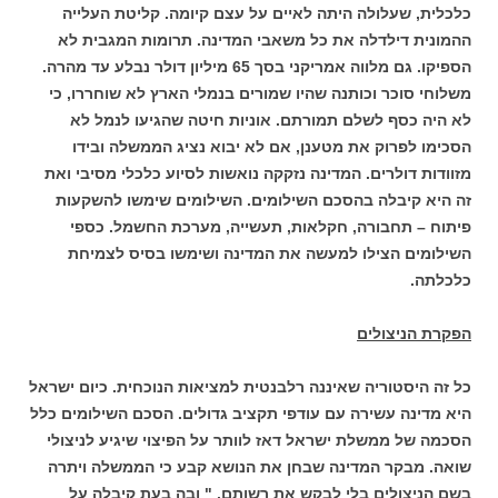
כלכלית, שעלולה היתה לאיים על עצם קיומה. קליטת העלייה
ההמונית דילדלה את כל משאבי המדינה. תרומות המגבית לא
הספיקו. גם מלווה אמריקני בסך 65 מיליון דולר נבלע עד מהרה.
משלוחי סוכר וכותנה שהיו שמורים בנמלי הארץ לא שוחררו, כי
לא היה כסף לשלם תמורתם. אוניות חיטה שהגיעו לנמל לא
הסכימו לפרוק את מטענן, אם לא יבוא נציג הממשלה ובידו
מזוודות דולרים. המדינה נזקקה נואשות לסיוע כלכלי מסיבי ואת
זה היא קיבלה בהסכם השילומים. השילומים שימשו להשקעות
פיתוח – תחבורה, חקלאות, תעשייה, מערכת החשמל. כספי
השילומים הצילו למעשה את המדינה ושימשו בסיס לצמיחת
כלכלתה.
הפקרת הניצולים
כל זה היסטוריה שאיננה רלבנטית למציאות הנוכחית. כיום ישראל
היא מדינה עשירה עם עודפי תקציב גדולים. הסכם השילומים כלל
הסכמה של ממשלת ישראל דאז לוותר על הפיצוי שיגיע לניצולי
שואה. מבקר המדינה שבחן את הנושא קבע כי הממשלה ויתרה
בשם הניצולים בלי לבקש את רשותם. " ובה בעת קיבלה על