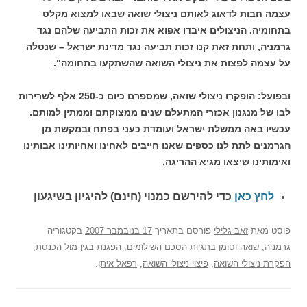
עצמה חבות לדאוג לאותם ניצולי שואה שבאו למצוא מקלט
בתחומיה. הניצולים איבדו אפוא את זכות התביעה שלהם נגד
גרמניה, ותחת זאת קנו זכות תביעה נגד מדינת ישראל – שנטלה
על עצמה לפצות את ניצולי השואה שהשתקעו בתחומה".
ובפועל: הופקרו ניצולי שואה, שמספרם כיום כ-250 אלף לשרירות
לבו של מנגנון אכזרי המתעלם שנים ממצוקתם וממתין למותם.
עכשיו באה ממשלת ישראל ועומדת כעני בפתח ובמקשת מן
הגרמנים לתת לנו כספים שאנו חייבים לאחינו ואחיותינו אבותינו
ואימותינו שיצאו מגיא ההריגה.
לחץ כאן
כדי להירשם כ
מנוי (חינם) להיגיון בשיגעון
פוסט
מאת
זאב גלילי
פורסם בתאריך
17 בנובמבר 2007
בקטגוריה
גרמניה
,
שואה
וסומן בתגיות
הסכם השילומים
,
הפגנת בגין מול הכנסת
,
הפקרת ניצולי השואה
,
פיצוי ניצולי השואה
,
רפאל איתן
.