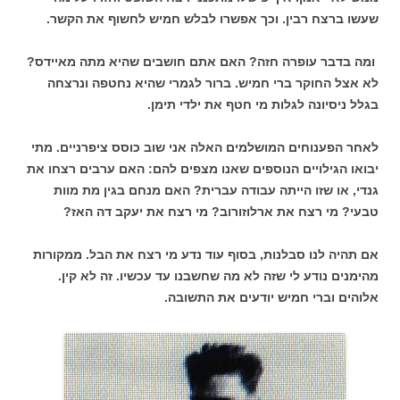
שעשו ברצח רבין. וכך אפשרו לבלש חמיש לחשוף את הקשר.
ומה בדבר עופרה חזה? האם אתם חושבים שהיא מתה מאיידס?
לא אצל החוקר ברי חמיש. ברור לגמרי שהיא נחטפה ונרצחה
בגלל ניסיונה לגלות מי חטף את ילדי תימן.
לאחר הפענוחים המושלמים האלה אני שוב כוסס ציפרניים. מתי
יבואו הגילויים הנוספים שאנו מצפים להם: האם ערבים רצחו את
גנדי, או שזו הייתה עבודה עברית? האם מנחם בגין מת מוות
טבעי? מי רצח את ארלוזורוב? מי רצח את יעקב דה האז?
אם תהיה לנו סבלנות, בסוף עוד נדע מי רצח את הבל. ממקורות
מהימנים נודע לי שזה לא מה שחשבנו עד עכשיו. זה לא קין.
אלוהים וברי חמיש יודעים את התשובה.