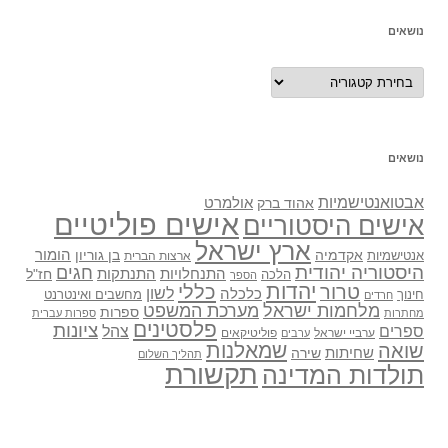
נושאים
נושאים
נושאים
אבטואנטישמיות
אולמרט
אהוד ברק
אישים פוליטיים
אישים היסטוריים
ארץ ישראל
אקדמיה
בן גוריון
הומור
אנטישמיות
ארצות הברית
היסטוריה יהודית
חגים
התנתקות
התנחלויות
חז"ל
הלכה
הספר
יהדות
כללי
טרור
לשון
כלכלה
מחשבים ואינטרנט
חינוך
חרדים
מלחמות ישראל
מערכת המשפט
ספרות
מחתרות
ספרות עברית
פלסטינים
ציונות
ספרים
צהל
ערביי ישראל
פוליטיקאים
ערבים
שואה
שמאלנות
שחיתות
שירה
תהליך השלום
תקשורת
תולדות המדינה