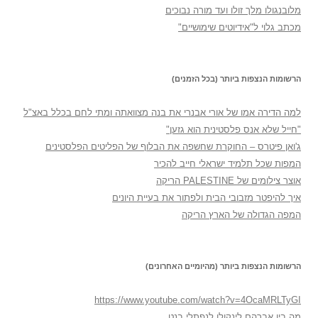
מלובנגולו מלך זולו ועד מורה נבוכים
מכתב גלוי ל"אידיוטים שימושיים"
הרשומות הנצפות ביותר (בכל הזמנים)
למה הדירה אמו של אורי אבנרי את בנה מצוואתה ומתי לחם בכלל באצ"ל
"חייל שלא אנס פלסטינית הוא גזען"
ג'ואן פיטרס – החוקרת שחשפה את הבלוף של הפליטים הפלסטינים
המפות שכל תלמיד ישראלי חייב להכיר
אוצר צילומים של PALESTINE הריקה
איך להיפטר מזבובי הבית ולפתור את בעיית היונים
המפה הגדולה של הארץ הריקה
הרשומות הנצפות ביותר (מהיומיים האחרונים)
https://www.youtube.com/watch?v=4OcaMRLTyGI
מה בין אברהם לינקולן לנפתלי בנט