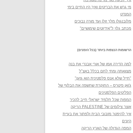
מי גרש את הבריטים ואיך היו החיים בימי
המנדט
מלובנגולו מלך זולו ועד מורה נבוכים
מכתב גלוי ל"אידיוטים שימושיים"
הרשומות הנצפות ביותר (בכל הזמנים)
למה הדירה אמו של אורי אבנרי את בנה
מצוואתה ומתי לחם בכלל באצ"ל
"חייל שלא אנס פלסטינית הוא גזען"
ג'ואן פיטרס – החוקרת שחשפה את הבלוף של
הפליטים הפלסטינים
המפות שכל תלמיד ישראלי חייב להכיר
אוצר צילומים של PALESTINE הריקה
איך להיפטר מזבובי הבית ולפתור את בעיית
היונים
המפה הגדולה של הארץ הריקה