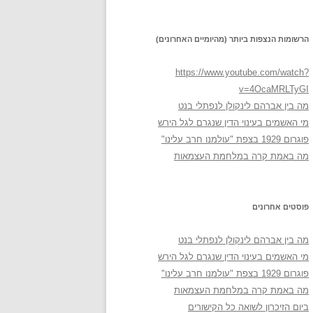
הרשומות הנצפות ביותר (מהיומיים האחרונים)
https://www.youtube.com/watch?
v=4OcaMRLTyGI
מה בין אברהם לינקולן לנפתלי בנט
מי האשמים בעינוי הדין שנגרם לגל הירש
פוגרום 1929 בצפת "עולמנו חרב עלינו"
מה באמת קרה במלחמת העצמאות
פוסטים אחרונים
מה בין אברהם לינקולן לנפתלי בנט
מי האשמים בעינוי הדין שנגרם לגל הירש
פוגרום 1929 בצפת "עולמנו חרב עלינו"
מה באמת קרה במלחמת העצמאות
ביום הזיכרון לשואה כל הקישורים