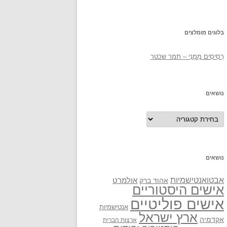
בלוגים מומלצים
רְסִיסִים מִמֶנִי – תמר שכטר
נושאים
נושאים
נושאים
אבטואנטישמיות
אולמרט
אהוד ברק
אישים היסטוריים
אישים פוליטיים
אנטישמיות
ארץ ישראל
אקדמיה
ארצות הברית