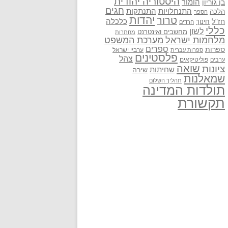
היסטוריה יהודית
בן גוריון
הומור
חגים
התנתקות
התנחלויות
הלכה
הספר
יהדות
טרור
חז"ל
כלכלה
חינוך
חרדים
כללי
לשון
מחשבים ואינטרנט
מחתרות
מלחמות ישראל
מערכת המשפט
ספרים
ספרות
ערביי ישראל
ספרות עברית
פלסטינים
צהל
פוליטיקאים
ערבים
שואה
ציונות
שחיתות
שירה
שמאלנות
תהליך השלום
תולדות המדינה
תקשורת