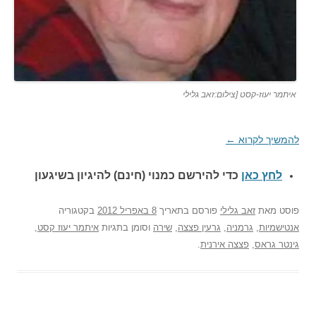
איתמר יעוז-קסט [צילום:זאב גלילי
להמשיך לקרוא
←
לחץ כאן
כדי להירשם כ
מנוי (חינם) להיגיון בשיגעון
פוסט
מאת
זאב גלילי
פורסם בתאריך
8 באפריל 2012
בקטגוריה
אנטישמיות
,
גרמניה
,
גרעין פצצה
,
שירה
וסומן בתגיות
איתמר יעוז קסט
,
גינטר גראס
,
פצצה אירנית
.