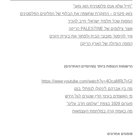
"חייל שלא אנס פלסטינית הוא גזען"
ג'ואן פיטרס – החוקרת שחשפה את הבלוף של הפליטים הפלסטינים
המפות שכל תלמיד ישראלי חייב להכיר
אוצר צילומים של PALESTINE הריקה
איך להיפטר מזבובי הבית ולפתור את בעיית היונים
המפה הגדולה של הארץ הריקה
הרשומות הנצפות ביותר (מהיומיים האחרונים)
https://www.youtube.com/watch?v=4OcaMRLTyGI
מה בין אברהם לינקולן לנפתלי בנט
מי האשמים בעינוי הדין שנגרם לגל הירש
פוגרום 1929 בצפת "עולמנו חרב עלינו"
מה באמת קרה במלחמת העצמאות
פוסטים אחרונים