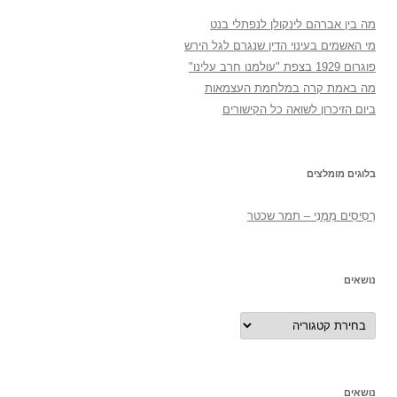
מה בין אברהם לינקולן לנפתלי בנט
מי האשמים בעינוי הדין שנגרם לגל הירש
פוגרום 1929 בצפת "עולמנו חרב עלינו"
מה באמת קרה במלחמת העצמאות
ביום הזיכרון לשואה כל הקישורים
בלוגים מומלצים
רְסִיסִים מִמֶנִי – תמר שכטר
נושאים
נושאים
נושאים