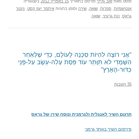
פוסט
מאת
זאב גלילי
פורסם בתאריך
15 באפריל 2012
בקטגוריה
אנטישמיות
,
ספרות
,
שואה
,
שירה
וסומן בתגיות
איתמר יעוז קסט
,
גינטר
גראס
,
כוח גרעיני
,
שואה
.
"אֲנִי רוֹצֶה לִהְיוֹת סַכָּנָה לָעוֹלָם, כְּדֵי שֶׁלְּאַחַר
הִשָּׁמְדִי לא תִּוָּתֵר עוֹד פִּסַּת עָלֵה-עֵשֶׂב עַל-פְּנֵי
כַּדּוּר-הָאָרֶץ"
35 תגובות
תרגום השיר לאנגלית ולגרמנית ונוסח שירו של גראס
פירסום השיר באתר גרמני