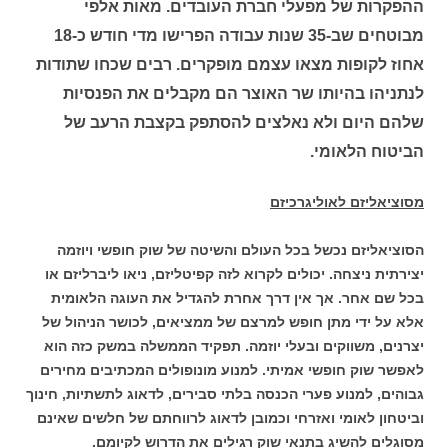
ההפקרות של מפעלי חברת העובדים. מאות אלפי
מבוטחים שב-35 שנות עבודה הפרישו מדי חודש כ-18
אחוז לקופות מצאו עצמם מופקרים. רבים שכחו שתודות
לנתניהו בהיותו שר האוצר הם מקבלים את הפנסיות
שלהם היום ולא נאלצים להסתפק בקצבת הרעב של
הביטוח הלאומי.
מסוציאליזם לאוליגרכיזם
הסוציאליזם נכשל בכל העולם והשיטה של שוק חופשי ויוזמה
יצירתית ניצחה. יכולים לקרוא לזה קפיטליזם, ניאו ליברליזם או
בכל שם אחר. אך אין דרך אחרת להגדיל את העוגה הלאומית
אלא על ידי מתן חופש למרצם של ממציאים, לכושר הניהול של
יצרנים, משווקים ובעלי יוזמה. תפקיד הממשלה במשק כזה הוא
לאפשר שוק חופשי אמיתי. למנוע מונופולים המכתיבים מחירים
גבוהים, למנוע פערי הכנסה בלתי סבירים, לדאוג לתשתיות, חינוך
וביטחון לאומי ואזרחי וכמובן לדאוג לרווחתם של חלשים שאינם
מסוגלים להשיג בתנאי שוק רגילים את הדרוש לקיומם.