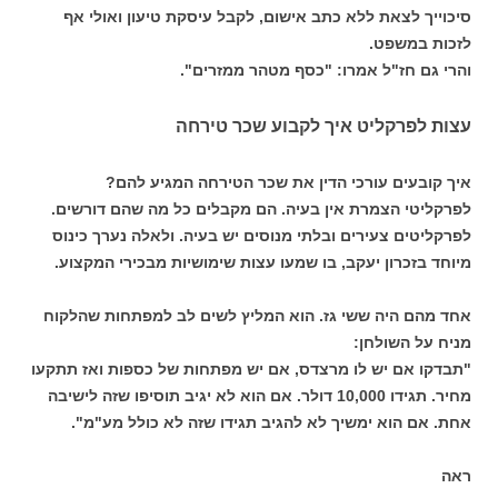
סיכוייך לצאת ללא כתב אישום, לקבל עיסקת טיעון ואולי אף
לזכות במשפט.
והרי גם חז"ל אמרו: "כסף מטהר ממזרים".
עצות לפרקליט איך לקבוע שכר טירחה
איך קובעים עורכי הדין את שכר הטירחה המגיע להם?
לפרקליטי הצמרת אין בעיה. הם מקבלים כל מה שהם דורשים.
לפרקליטים צעירים ובלתי מנוסים יש בעיה. ולאלה נערך כינוס
מיוחד בזכרון יעקב, בו שמעו עצות שימושיות מבכירי המקצוע.
אחד מהם היה ששי גז. הוא המליץ לשים לב למפתחות שהלקוח
מניח על השולחן:
"תבדקו אם יש לו מרצדס, אם יש מפתחות של כספות ואז תתקעו
מחיר. תגידו 10,000 דולר. אם הוא לא יגיב תוסיפו שזה לישיבה
אחת. אם הוא ימשיך לא להגיב תגידו שזה לא כולל מע"מ".
ראה