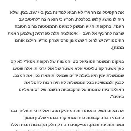
את הקפיטליזם החזירי לא הביא למדינה בגין ב-1977. בגין, שלא
היה לו מושג קלוש בכלכלה, הכריז כי הוא רוצה "להיטיב עם
העם". בתקופתו הגיע המשק לכמעט התמוטטות מרוב הטובה
שרצה להרעיף אל העם – אינפלציה תלת ספרתית [שלמען האמת
ההיסטורית יש להזכיר ששמעון פרס ויצחק מודעי חילצו אותנו
ממנה].
במקום המשטר הסוציאליסטי המעוות של תקופת מפא"י לא קם
כאן משטר קפיטליסטי אלא משטר של אוליגרכיות. אלה שטענו
שממשלת ימין היא בעלת ידיים שמאליות תארו נכון את המצב.
לבגין ולממשיכיו בכל הממשלות לא היה הכוח לחסל את
האוליגרכיות שצמחו על הרקבוביות הדשנה של "סוציאליזם
בימינו".
את מקום משק ההסתדרות המחניק תפסו אוליגרכיות עליהן כבר
כתבתי רבות. קבוצות כוח המחזיקות בנתחי שלטון וממון
ומשרתות עת עצמן. הטייקונים הם רק חלק מקבוצות הכוח הללו