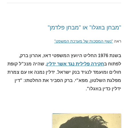
"מבחן בוזגלו" או "מבחן פלדמן"
ראה
"נשף המסכות של מערכת המשפט"
בשנת 1976 החליט היועץ המשפטי דאז, אהרון ברק,
לפתוח ב
חקירה פלילית נגד אשר ידלין
, שהיה מנכ"ל קופת
חולים ומועמד לנגיד בנק ישראל. ידלין נמנה אז עם צמרת
מפלגת השלטון, מפא"י. ברק הסביר את החלטתו: "דין
ידלין כדין בוזגלו".