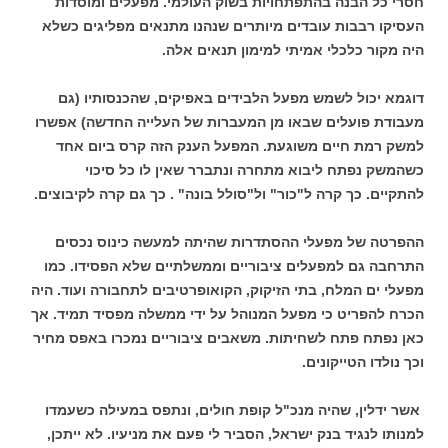
חסרי כל הבנה בהתפתחויות בשוק העולמי. מפעלים ומוסדות
העסיקו רבבות עובדים מיותרים שנהנו מתנאים מפליגים כשלא
היה מקור כלכלי אמיתי למימון תנאים אלה.
דוגמא יכול לשמש מפעל הלבידים באפיקים, שהכנסותיו (גם
מעבודת פועלים שבאו מן המעברות של העלייה החדשה) אפשרו
למשק רמת חיים משוגעת. המפעל הענק הזה קרס ביום אחד
כשהמשק נפתח ליבוא מתחרה ונתברר שאין לו כל סיכוי
להתקיים. כך קרה ל"כור" ול"סולל בונה" . כך גם קרה לקיבוצים.
ההפרטה של מפעלי ההסתדרות שהיתה למעשה כינוס נכסים
התרחבה גם למפעלים ציבוריים וממשלתיים שלא הפסידו. כמו
מפעלי ים המלח, בתי הזיקוק, הקואופרטיבים לתחבורה ועוד. היה
הכרח להפריט כי מפעל המנוהל על ידי ממשלה מפסיד תמיד. אך
כאן נפתח פתח לשחיתות. משאבים ציבוריים נמכרו באפס מחיר
וכך נולדו הטייקונים.
אשר ידלין, שהיה מנכ"ל קופת חולים, ונתפס במעילה כשעמדו
למנותו לנגיד בנק ישראל, הסביר לי פעם את מניעיו. לא ייתכן,