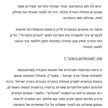
איש לא חש בחסרונם. אחרי שטרף כתריסר פקידים משך
שבועיים נתגלה האריה ונלכד. היה זה לאחר שטרף את מחלק
התה, שכולם חשו בחסרונו.
סיפור זה מתאים כמסגרת לדיון ביוזמות ההסתדרות חדשות
לבקרים עיני להשבית את המדינה למען "הצדק החברתי". הדיון
הזה מחייב מסע קטן אחורה במכונת הזמן וללמוד איך הגענו
למצב הנוכחי.
מהו "סוציאליזם בימינו" ?
זו היתה הסיסמה המרכזית של תנועת העבודה [שהתגבשה
למפלגת פועלי ארץ ישראל – מפא"י]. מחוללי התנועה שאפו
באמת ובתמים לשוויון מוחלט בחברה הנבנית בארץ ישראל. ברוח
הזרמים הסוציאליסטיים שפרחו ברוסיה בראשית המאה העשרים,
ראו עצמם בראש ובראשונה "פועלים". כלומר: אנשים הנהנים
מיגיע כפיהם מתוך שוויון גמור עם זולתם. הם המשיכו לראות
עצמם פועלים גם לאחר ששלטו על כל המוסדות של התנועה