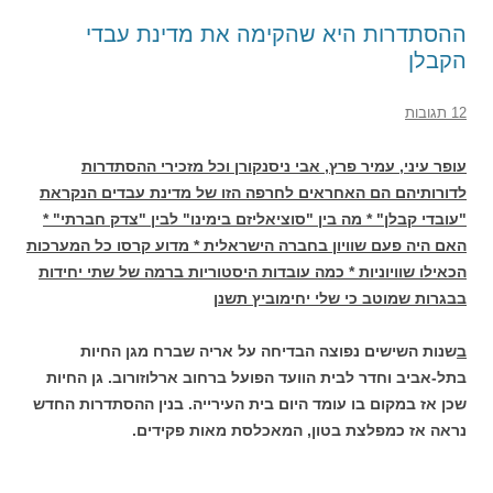
ההסתדרות היא שהקימה את מדינת עבדי
הקבלן
12 תגובות
עופר עיני, עמיר פרץ, אבי ניסנקורן וכל מזכירי ההסתדרות
לדורותיהם הם האחראים לחרפה הזו של מדינת עבדים הנקראת
"עובדי קבלן" *
מה בין "סוציאליזם בימינו" לבין "צדק חברתי" *
האם היה פעם שוויון בחברה הישראלית * מדוע קרסו כל המערכות
הכאילו שוויוניות * כמה עובדות היסטוריות ברמה של שתי יחידות
בבגרות שמוטב כי שלי יחימוביץ תשנן
ב
שנות השישים נפוצה הבדיחה על אריה שברח מגן החיות
בתל-אביב וחדר לבית הוועד הפועל ברחוב ארלוזורוב. גן החיות
שכן אז במקום בו עומד היום בית העירייה. בנין ההסתדרות החדש
נראה אז כמפלצת בטון, המאכלסת מאות פקידים.