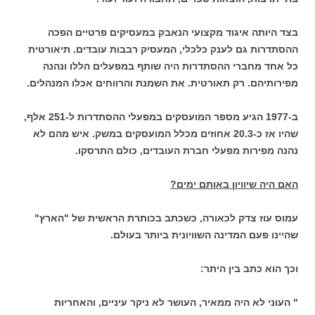
בצד היותה איגוד מקצועי הנאבק במעסיקים פרטיים הפכה
ההסתדרות גם לענק כלכלי, המעסיק רבבות עובדים. תיאורטית
כל אחד מחברי ההסתדרות היה שותף במפעלים הללו ונהנה
מפירותיהם. רק תאורטית. את השמנת והרווחים אכלו המנהלים.
ב-1977 הגיע מספר המועסקים במפעלי ההסתדרות ל-251 אלף,
שהיו אז כ-20.3 אחוזים מכלל המועסקים במשק. איש מהם לא
נהנה מפירות מפעלי חברת העובדים, כולם התרסקו.
האם היה שיוויון באותם ימים?
עמוס עוז צדק לכאורה, כשכתב בכותרת הראשית של "הארץ"
שהיינו פעם המדינה השוויונית ביותר בעולם.
וכך הוא כתב בין היתר:
" העוני לא היה ממאיר, העושר לא ניקר עיניים, והאחריות