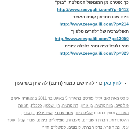
כך נפטרנו מן המונופול המפלצתי "בזק"
http://www.zeevgalili.com/?p=9412
ביום שבו תתרוקן קופת האוצר
http://www.zeevgalili.com/?p=214
האוליגרכיה של "להרים טלפון"
http://www.zeevgalili.com/?p=13050
מהי גלובליזציה ומהי כלכלה ציונית
http://www.zeevgalili.com/?p=329
לחץ כאן
כדי להירשם כ
מנוי (חינם) להיגיון בשיגעון
פוסט
מאת
זאב גלילי
פורסם בתאריך
5 באוקטובר 2011
בקטגוריה
אישים
פוליטיים
,
ביורוקרטיה
,
בן גוריון
,
דמוקרטיה
,
הון ושלטון
,
כלכלה
,
תנועת
העבודה
וסומן בתגיות
אוליגרכיות
,
אסף ענברי
,
אשר ידלין
,
בן גוריון
,
ההסתדרות
,
חברת העובדים
,
מעברות
,
סוציאליזם בימינו
,
עובדי קבלן
,
עופר
עיני
,
עמיר פרץ
,
צדק חברתי
,
קיבוצים
,
קפיטליזם חזירי
.