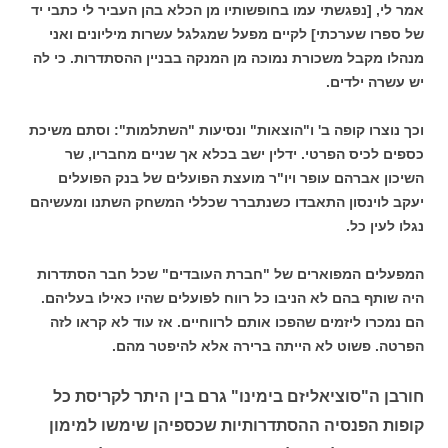
אמר לי, [נפגשתי עמו בחופשותיו מן הכלא בהן העביר לי כתבי יד
של ספרו שערכתי] לקיים מפעל שמגלגל עשרות מיליונים ואני
מנהלו מקבל משכורת נמוכה מן המנקה בבניין ההסתדרות. כי לה
יש עשרה ילדים.
וכך נוצרו קופה ב' ו"הוצאות" ונסיעות "השתלמות": וסתם משיכת
כספים לכיס הפרטי. ידלין ישב בכלא אך שניים מחבריו, שר
השיכון אברהם עופר ויו"ר מועצת הפועלים של בנק הפועלים
יעקב לוינסון התאבדו כשנתברר שכללי המשחק השתנו ומעשיהם
נגלו לעין כל.
המפעלים המפוארים של "חברת העובדים" שכל חבר הסתדרות
היה שותף בהם לא הניבו כל רווח לפועלים שהיו כאילו בעליהם.
הם נמכרו ליזמים שהפכו אותם לרווחיים. אז עוד לא קראו לזה
הפרטה. פשוט לא הייתה ברירה אלא להיפטר מהם.
חורבן ה"סוציאליזם בימינו" גרם בין היתר לקריסת כל
קופות הפנסיה ההסתדרותיות שכספיהן שימשו למימון