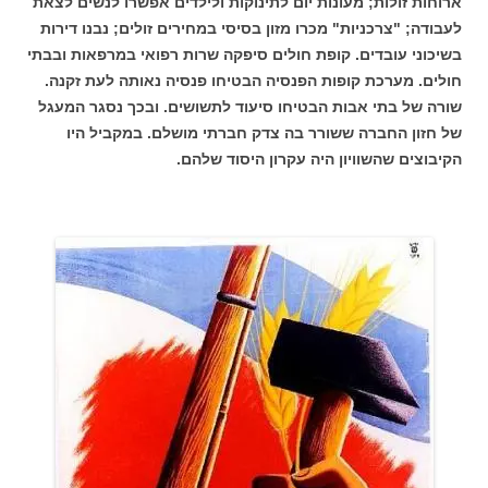
ארוחות זולות; מעונות יום לתינוקות ולילדים אפשרו לנשים לצאת
לעבודה; "צרכניות" מכרו מזון בסיסי במחירים זולים; נבנו דירות
בשיכוני עובדים. קופת חולים סיפקה שרות רפואי במרפאות ובבתי
חולים. מערכת קופות הפנסיה הבטיחו פנסיה נאותה לעת זקנה.
שורה של בתי אבות הבטיחו סיעוד לתשושים. ובכך נסגר המעגל
של חזון החברה ששורר בה צדק חברתי מושלם. במקביל היו
הקיבוצים שהשוויון היה עקרון היסוד שלהם.