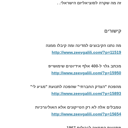
זה מה שקרה לסוציאליזם הישראלי. .
קישורים
מה נתנו הקיבוצים למדינה ומה קיבלו ממנה
http://www.zeevgalili.com/?p=11519
מכתב גלוי ל-400 אלף אידיוטים שימושייפ
http://www.zeevgalili.com/?p=15950
מהפכת "הצדק החברתי" שהפכה לתנועת "מגיע לי"
http://www.zeevgalili.com/?p=15893
טמבלים אלה לא רק הטייקונים אלא האוליגרכיות
http://www.zeevgalili.com/?p=15654
מתנועת המחאה לגבולות 1967