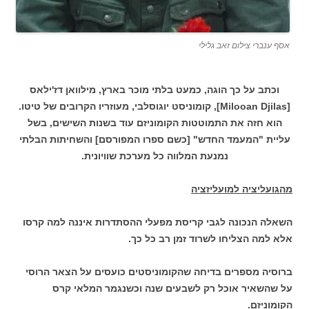
אסף ענברי צילום זאב גלילי
וכתב על כך הוגה, כמעט בלתי מוכר בארץ, מילוואן דז'ילאס
[Milooan Djilas], קומוניסט יוגוסלבי, מעוזריו הקרובים של טיטו.
הוא חזה את התמוטטות הקומוניזם עוד בשנות השישים, בשל
עליית "המעמד החדש" [כשם ספרו המפורסם] והשחיתות הבלתי
נמנעת המלווה כל מערכת שוויונית.
מהגועליציה למועליזציה
השאלה הנכונה לגבי קריסת מפעלי ההסתדרות איננה למה קרסו
אלא למה הצליחו לשרוד זמן רב כל כך.
ברוסיה מספרים בדיחה שהקומוניסטים כועסים על הצאר הרוסי
על שהשאיר אוכל רק לשבעים שנה וכשנגמר המלאי קרס
הקומוניזם.