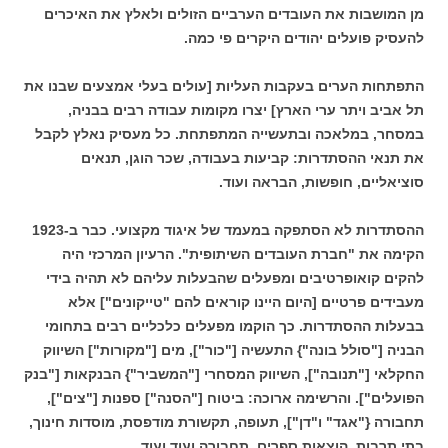
מן המושבות את העובדים הערביים הזולים ולאלץ את האיכרים
להעסיק פועלים יהודים היקרים פי כמה.
התפתחות הערים בעקבות העליות [עולים בעלי אמצעים שבנו את
תל אביב ויתר ערי הארץ] יצרו מקומות עבודה רבים בבניה,
במסחר, במלאכה ובתעשייה המתפתחת. כל מעסיק נאלץ לקבל
את תנאי ההסתדרות: קביעות בעבודה, שכר הוגן, תנאים
סוציאליים, חופשות, הבראה ועוד.
ההסתדרות לא הסתפקה במעמד של איגוד מקצועי. כבר ב-1923
הקימה את "חברת העובדים השיתופית". הרעיון המרכזי היה
להקים קואופרטיבים ומפעלים שהבעלות עליהם לא תהיה בידי
מעבידים פרטיים [היום היינו קוראים להם "טייקונים"] אלא
בבעלות ההסתדרות. כך הוקמו מפעלים כלכליים רבים בתחומי
הבניה ["סולל בונה"} התעשיה ["כור"], מים ["מקורות"] השיווק
החקלאי ["תנובה"], השיווק המסחרי ["המשביר"} הבנקאות ["בנק
הפועלים"]. והרשימה ארוכה: ביטוח ["הסנה"] ספנות ["צים"],
תחבורה {"אגד" ו"דן"], תעופה, תקשורת מודפסת, מוסדות חינוך,
בתי תרבות, הוצאות ספרים, תחבורה ועוד ועוד.