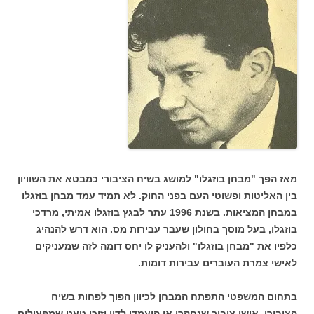
מאז הפך "מבחן בוזגלו" למושג בשיח הציבורי כמבטא את השוויון
בין האליטות ופשוטי העם בפני החוק. לא תמיד עמד מבחן בוזגלו
במבחן המציאות. בשנת 1996 עתר לבגץ בוזגלו אמיתי, מרדכי
בוזגלו, בעל מוסך בחולון שעבר עבירות מס. הוא דרש להנהיג
כלפיו את "מבחן בוזגלו" ולהעניק לו יחס דומה לזה שמעניקים
לאישי צמרת העוברים עבירות דומות.
בתחום המשפטי התפתח המבחן לכיוון הפוך לפחות בשיח
הציבורי. אישי ציבור שנחקרו או הועמדו לדין וזוכו טענו שמפעילים