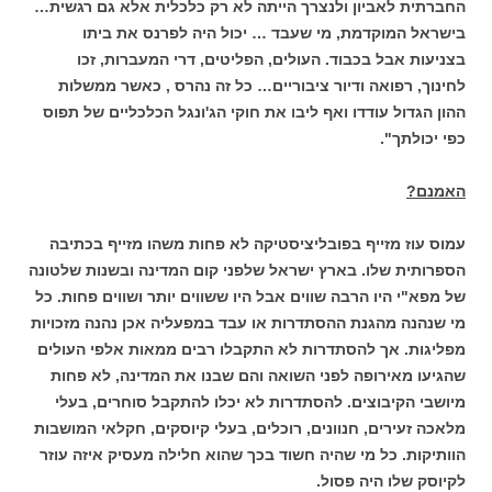
החברתית לאביון ולנצרך הייתה לא רק כלכלית אלא גם רגשית…
בישראל המוקדמת, מי שעבד … יכול היה לפרנס את ביתו
בצניעות אבל בכבוד. העולים, הפליטים, דרי המעברות, זכו
לחינוך, רפואה ודיור ציבוריים… כל זה נהרס , כאשר ממשלות
ההון הגדול עודדו ואף ליבו את חוקי הג'ונגל הכלכליים של תפוס
כפי יכולתך".
האמנם?
עמוס עוז מזייף בפובליציסטיקה לא פחות משהו מזייף בכתיבה
הספרותית שלו. בארץ ישראל שלפני קום המדינה ובשנות שלטונה
של מפא"י היו הרבה שווים אבל היו ששווים יותר ושווים פחות.
כל
מי שנהנה מהגנת ההסתדרות או עבד במפעליה אכן נהנה מזכויות
מפליגות. אך להסתדרות לא התקבלו רבים ממאות אלפי העולים
שהגיעו מאירופה לפני השואה והם שבנו את המדינה, לא פחות
מיושבי הקיבוצים. להסתדרות לא יכלו להתקבל סוחרים, בעלי
מלאכה זעירים, חנוונים, רוכלים, בעלי קיוסקים, חקלאי המושבות
הוותיקות. כל מי שהיה חשוד בכך שהוא חלילה מעסיק איזה עוזר
לקיוסק שלו היה פסול.