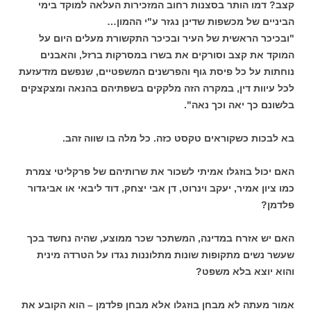
קצב? דמו הותר בסצנות רחוב המזכירות העלאה למוקד בימי
הביניים של מכשפות שדינן נגזר ע"י ההמון…
"ובכיכר הראשית של העיר ובכיכר התקשורת מעלים היום על
המוקד את קצב וסורקים את בשרו במסרקות ברזל, והאבנים
נוחתות על כל פיסת גוף והפרשנים המשפטיים, שנפשם מזדעזעת
לכל עיוות דין, במקרה הזה מלקקים בשפתיהם בהנאה ומצקצקים
בלשונם כך יאה וכך נאה".
בא לבכות כשקוראים טקסט כזה. כל מלה בו שווה זהב.
האם יכול בוזגלו אמיתי לשכור את שרותיהם של פרקליטי צמרת
כמו ציון אמיר, יעקב וינרוט, דן אבי יצחק, דוד ליבאי או אביגדור
פלדמן?
האם יש אזרח במדינה, המשתכר שכר ממוצע, שהיה נחשד בכך
שעשר נשים מתקופות שונות מתלוננות נגדו על הטרדה מינית
והוא יוצא בלא משפט?
אמור מעתה לא מבחן בוזגלו אלא מבחן פלדמן – הוא הקובע את