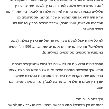
"אם הנשיא מגיש תלונה למה היה צריך לשכור שני עורכי דין
פליליים מצמרת עורכי הדין (אז היו אלה דוד ליבאי וציון אמיר). מה
שלא היה ידוע אז הוא שהנשיא שכר גם שני אסטרטגים מן
המדרגה העליונה, מוטי מורל, שכבר הצליח להריץ לפחות שני
ראשי ממשלה.
לא כל אזרח יכול לשלם שכר טירחה של עורכי דין כאלה. (כמה
משלמים? זהו סוד מדינה. יש אומרים שמדובר ב-500 דולר לשעה
בממוצע והסכומים מסתכמים במיליונים).
הפרקליטים והיועצים האלה שווים כל גרוש שמשקיעים שבהם.
תראו איך השפיעה מסיבת העיתונאים של הנשיא בה הציג עצמו
כדרייפוס שני. תקראו את היצירה הספרותית הנהדרת שחיבר
עורך דין אביגדור פלדמן, בתשובה לבג"ץ נגד עיסקת הטיעון עם
קצב.
וכך כתב בין היתר:
"החזתה עין בישראל מסע הכפשה ושיסוי כזה הנערך עתה למשה