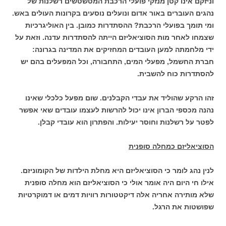
וניזקם אינו קטן מנזקי פועלי הרכבת המטשטשים רשלנות של
נהגים העוברים באור אדום ונועלים נוסעים בקרונות העולים באש.
ומי תומך בפועלי הרכבת? ההסתדרות כמובן. בין האוליגרכיות
שצמחו לאחר מות הסוציאליזם הייתה להסתדרות עדנה. וזאת על
ידי מלחמתה למען העובדים המחזיקים את המדינה בגרונה:
חברת החשמל, מפעלי המים, התחבורה, וכל המפעלים בהם יש
להסתדרות כוח להשבית.
זהו הרקע שהוליד את עבדי הקבלנים. שום מפעל כלכלי שאינו
נהנה מכספי הברון אינו יכול להרשות לעצמו עובדים שאי אפשר
לפטר על רשלנות וחוסר יעילות. והפתרון הוא עובדי קבלן.
הסוציאליזם כמחלה סופנית
לנין נהג לומר כי הסוציאליזם היא מחלת הילדות של הקומוניזם.
אילו חי היום היה אומר אולי כי הסוציאליזם הוא מחלה סופנית
שלא מותירה אחריה אלה דיקטטורות רוויות דמים או דמוקרטיות
שפושטות את הרגל.