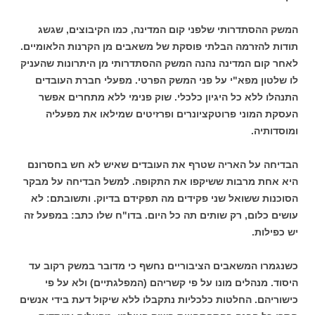
המשק ההסתדרותי שלפני קום המדינה, כמו הקיבוצים, שגשג
תודות להזרמה הבלתי פוסקת של משאבים מן הקרנות הלאומיים.
לאחר קום המדינה נהנה המשק ההסתדרותי מן היתרונות שהעניק
לו שלטון מפא"י על פני המשק הפרטי. מפעלי חברת העובדים
התנהלו ללא כל היגיון כלכלי. שוק פנימי ללא מתחרים אפשר
העסקת המוני פרוטקציונרים ופרזיטים שמילאו את מפעליה
ומוסדותיה.
הבדיחה על האריה שטרף את העובדים שאיש לא חש בחסרונם
היא אחת מרבות ששיקפו את התקופה. למשל הבדיחה על מבקר
הסוכנות ששואל שני פקידים מה תפקידם בדיוק. ותשובתם: לא
עושים כלום, רק שותים תה כל היום. בדו"ח שלו כתב: במפעל זה
יש כפילות.
כשנגמרו המשאבים הציבוריים נחשף כי מדובר במשק רקוב עד
היסוד. מנהלים מונו על פי קשריהם (המפלגתיים) ולא על פי
כישוריהם. החלטות כלכליות נתקבלו ללא שיקול דעת בידי אנשים