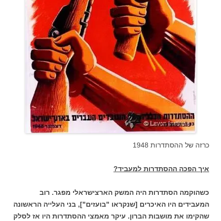
כרזה של ההסתדרות 1948
איך הפכה ההסתדרות למעביד?
כשהוקמה הסתדרות היה המשק הארצישראלי מפגר. רוב
המעבידים היו האיכרים [שנקראו "בועזים"], בני העלייה הראשונה
שהקימו את מושבות הברון. עיקר מאמצי ההסתדרות היו אז לסלק