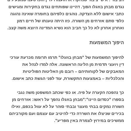
נגדם מבחן בוזגלו הפוך. דהיינו שפותחים נגדם בחקירות ומגישים
כתבי אישום ללא הצדקה. נוהגים כלפיהם בחומרה שאינה נהוגה
כלפי סתם אזרחים מן השורה. כזו היתה טענתו של חיים רמון
ואחרון אחרון לא כל כך חביב הוא נשיא המדינה היוצא משה קצב.
היפוך המשמעות
להיפוך המשמעות של "מבחן בוזגלו" תרמו תרומה מכרעת עורכי
דין ויועצי תדמית מן הליגה הראשונה. אלה למדו לנהל את
המאבקים של לקוחותיהם – רובם מן האליטות הפוליטיות
והכלכליות – באמצעות התקשורת, עוד לפני הגשת כתב אישום.
כך נהפכה הקערה על פיה. או כפי שכתב המשפטן משה נגבי
בספרו "כסדום היינו":"מבחן בוזגלו נהפך על ראשו: אזרחים מן
השורה נמקים בבתי מעצר ובבתי סוהר על לא עוול בכפם, ואילו
בכירים שניצלו את השררה כדי להיטיב עם עצמם ועם מקורביהם
ממשיכים במירוץ לצמרת באין מפריע".