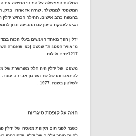
החלטת הממשלה על המינוי החישה את החקי
המשפטי לממשלה, שהיה אז אהרון ברק. ה
בהגשת כתב אישום. תחילה הכחיש ידלין ה
הגיע לעסקת טיעון עם התביעה ונדון לחמ
מ"אוויר הפסגות" שנשם (כפי שאמרה השו
1217ימים ולילות.
משפטו של ידלין היה חלק משרשרת של מע
להתאבדותו של שר השיכון אברהם עופר. גיל
לשלטון בשנת .1977 .
חוזה על קופסת סיגריות
כשנה לפני תום תקופת מאסרו של ידלין פנה 
להיות סופר צללים של ידלין. יודקובסקי ב