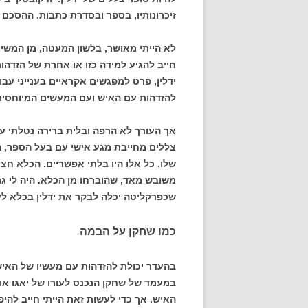
זיכרונותיו, בספר ובסדרת כתבות. ההסכם נ
לא הייתי מאושר, בלשון המעטה, מן המש
חייב להגיע למידה כזו או אחרת של הזדה
ידלין, פרט למפגשים אקראיים בענייני עב
להזדהות עם האיש ועם המעשים המיוחסים 
אך העורך לא הרפה ובלית ברירה נטלתי 
צללים מחייבת מגע אישי עם בעל הספר, הכר
שלו. כל אלו היו בלתי אפשריים. הכלא חצץ
משובש מאד, שהוברחו מן הכלא. היה לי גם
שכפרקליטה יכלה לבקר את ידלין בכלא לע
כמו שחקן על הבמה
בהעדר יכולת להזדהות עם מעשיו של האיש 
במעמד של שחקן הנכנס לעורו של יאגו או 
האיש. אך כדי לעשות זאת הייתי חייב להי