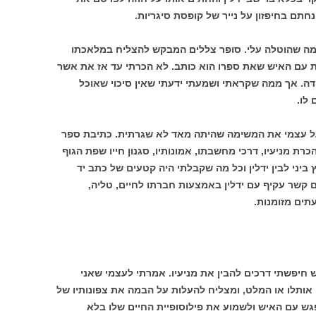
חתם בחיפזון על נייר של קופסת סיגריות.
ימה שהוטלה עלי. סופר צללים המבקש להצליח במלאכתו
ות עם האיש שאת ספרו הוא כותב. לא הכרתי עד אז את אשר
ודה. אך ממה שקראתי ושמעתי ידעתי שאין סיכוי שאוכל
לו.
על עצמי את המשימה שהיתה מאד לא שגרתית. כתיבת ספר
ת מניעיו, דרכי מחשבתו, אמונותיו, סגנון חייו שפת הגוף
 ביני לבין ידלין וכל מה שקבלתי היה קטעים של כתב יד
 קשר עקיף עם ידלין באמצעות חברתו לחיים, טליה,
תים מזומנות.
חיפשתי דרכים להבין את מניעיו. אמרתי לעצמי שאני
אותלו או המלט, ומצליח להעלות על הבמה את צפונותיו של
פגש עם האיש ולשמוע את פילוסופיית החיים שלו בלא