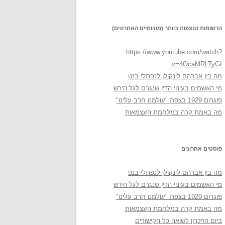
הרשומות הנצפות ביותר (מהיומיים האחרונים)
https://www.youtube.com/watch?
v=4OcaMRLTyGI
מה בין אברהם לינקולן לנפתלי בנט
מי האשמים בעינוי הדין שנגרם לגל הירש
פוגרום 1929 בצפת "עולמנו חרב עלינו"
מה באמת קרה במלחמת העצמאות
פוסטים אחרונים
מה בין אברהם לינקולן לנפתלי בנט
מי האשמים בעינוי הדין שנגרם לגל הירש
פוגרום 1929 בצפת "עולמנו חרב עלינו"
מה באמת קרה במלחמת העצמאות
ביום הזיכרון לשואה כל הקישורים