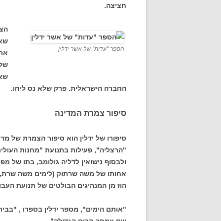
חציצה.
הצל
שאו
הספר "עדות" של אשר ידלין
את 
שלא
שאו
החברה הישראלית. פרק שלא נס ליחו.
סיפור צמרת המדינה
סיפורו של ידלין הוא סיפור הצמרת של מדינ
"הרצליה", פעילות בתנועת "מחנות העולי
ולבסוף נישואין לדליה גולומב, בתו של מפ
אחותו של משה שרתוק (לימים משה שרת, 
הוז מן המנהיגים הבולטים של תנועת העבו
"אותם הימים", מספר ידלין בספרו , "בבית