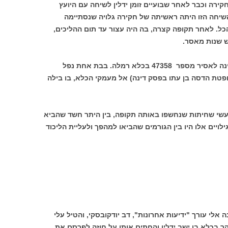
רה וכבר לאחר שבועיים זומן ידלין לשיחה עם היועץ
שיחה הזו היתה ראשיתה של חקירה גלויה שנסתיימה
כל. לאחר תקופה קצרה, בה היה עצור עד תום ההליכים,
ש שנות מאסר.
ידלין הפך מאחד האנשים בעלי הכוח במדינה לאסיר מספר 47358 בכלא רמלה. בבת אחת נפל
פטת הדסה בן עתו בפסק דינה) אל מעמקי הכלא, בו בילה
שי שחיתות שנחשפו באותה תקופה, בין היתר חשד שהביא
ויים אלו היו בין הגורמים שהביאו למהפך ולעליית הליכוד
אלי עורך "ידיעות אחרונות", דב יודקובסקי, והטיל עלי
יקר בכלא בו ישב ידלין והחתים אותו על חוזה לפרסם את