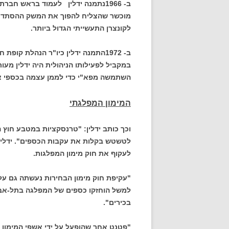
ב- 1966נתמנה ידלין לעמוד בראש ח
מוכשר שהצליח להפוך את המשק ההסתדרות
לקונצרן התעשייתי הגדול ביותר.
ב- 1972התמנה ידלין כיו"ר הנהלת קו
במקביל לפעילותו הניהולית היה ידלין מעו
השתמשה מפא"י כדי לממן עצמה בכספי צי
המימון המפלגתי
וכך כותב ידלין: "טרנסקציות במטבע חוץ ה
לטשטש בקלות את עקבות הכספים". ידלין 
לעקוף את חוק מימון המפלגות.
"עקיפת חוק מימון הבחירות נעשתה גם על 
למשל הוחזקו כספים של המפלגה בתל-אב
בכירים".
"פטנט אחר שהופעל על ידי אשפי המימון 