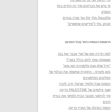
מי גרש את הבריטים ואיך היו החיים בימי
המנדט
מלובנגולו מלך זולו ועד מורה נבוכים
מכתב גלוי ל"אידיוטים שימושיים"
הרשומות הנצפות ביותר (בכל הזמנים)
למה הדירה אמו של אורי אבנרי את בנה
מצוואתה ומתי לחם בכלל באצ"ל
"חייל שלא אנס פלסטינית הוא גזען"
ג'ואן פיטרס – החוקרת שחשפה את הבלוף של
הפליטים הפלסטינים
המפות שכל תלמיד ישראלי חייב להכיר
אוצר צילומים של PALESTINE הריקה
איך להיפטר מזבובי הבית ולפתור את בעיית
היונים
המפה הגדולה של הארץ הריקה