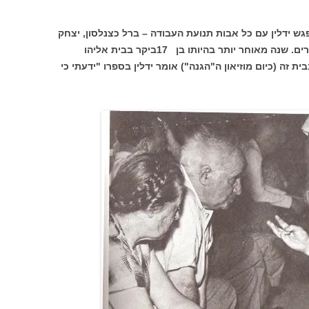
ועה, נפגש ידלין עם כל אבות תנועת העבודה – ברל כצנלסון, יצחק
טבנקין, ישראל גלילי, יגאל אלון ורבים אחרים. שנה מאוחר יותר בהיותו בן 17ביקר בבית אליהו
ילד 23 בתל-אביב. בבית זה (כיום מוזיאון ה"הגנה") אומר ידלין בספרו "ידעתי כי