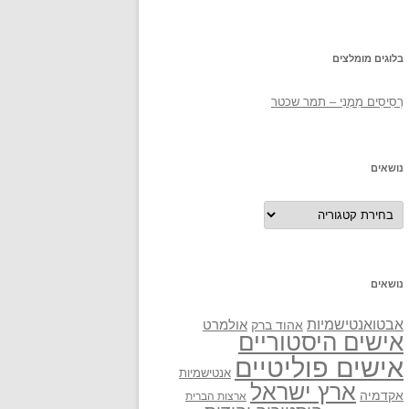
בלוגים מומלצים
רְסִיסִים מִמֶנִי – תמר שכטר
נושאים
נושאים
נושאים
אבטואנטישמיות
אולמרט
אהוד ברק
אישים היסטוריים
אישים פוליטיים
אנטישמיות
ארץ ישראל
אקדמיה
ארצות הברית