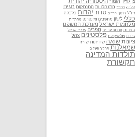
היסטוריה יהודית
בן גוריון
הומור
חגים
התנתקות
התנחלויות
הלכה
הספר
יהדות
טרור
חז"ל
כלכלה
חינוך
חרדים
כללי
לשון
מחשבים ואינטרנט
מחתרות
מלחמות ישראל
מערכת המשפט
ספרים
ספרות
ערביי ישראל
ספרות עברית
פלסטינים
צהל
פוליטיקאים
ערבים
שואה
ציונות
שחיתות
שירה
שמאלנות
תהליך השלום
תולדות המדינה
תקשורת