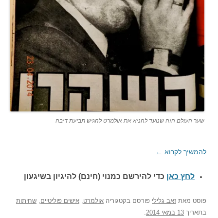
שער העולם הזה שנועד להניא את אולמרט להגיש תביעת דיבה
להמשיך לקרוא
←
לחץ כאן
כדי להירשם כ
מנוי (חינם) להיגיון בשיגעון
פוסט
מאת
זאב גלילי
פורסם בקטגוריה
אולמרט
,
אישים פוליטיים
,
שחיתות
בתאריך
13 במאי 2014
.