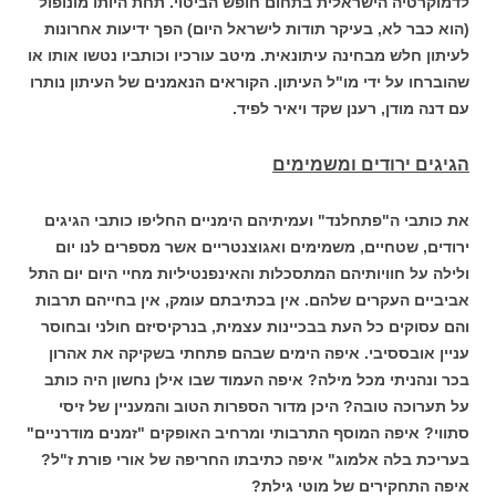
לדמוקרטיה הישראלית בתחום חופש הביטוי. תחת היותו מונופול
(הוא כבר לא, בעיקר תודות לישראל היום) הפך ידיעות אחרונות
לעיתון חלש מבחינה עיתונאית. מיטב עורכיו וכותביו נטשו אותו או
שהוברחו על ידי מו"ל העיתון. הקוראים הנאמנים של העיתון נותרו
עם דנה מודן, רענן שקד ויאיר לפיד.
הגיגים ירודים ומשמימים
את כותבי ה"פתחלנד" ועמיתיהם הימניים החליפו כותבי הגיגים
ירודים, שטחיים, משמימים ואגוצנטריים אשר מספרים לנו יום
ולילה על חוויותיהם המתסכלות והאינפנטיליות מחיי היום יום התל
אביביים העקרים שלהם. אין בכתיבתם עומק, אין בחייהם תרבות
והם עסוקים כל העת בבכיינות עצמית, בנרקיסיזם חולני ובחוסר
עניין אובססיבי. איפה הימים שבהם פתחתי בשקיקה את אהרון
בכר ונהניתי מכל מילה? איפה העמוד שבו אילן נחשון היה כותב
על תערוכה טובה? היכן מדור הספרות הטוב והמעניין של זיסי
סתווי? איפה המוסף התרבותי ומרחיב האופקים "זמנים מודרניים"
בעריכת בלה אלמוג" איפה כתיבתו החריפה של אורי פורת ז"ל?
איפה התחקירים של מוטי גילת?