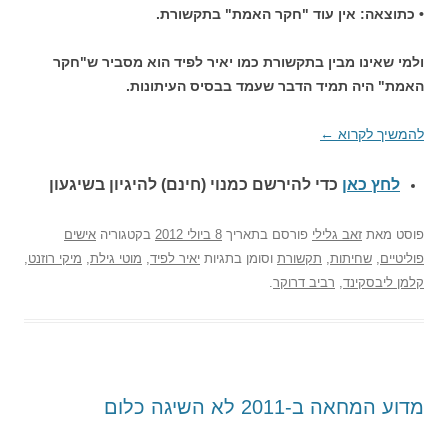
• כתוצאה: אין עוד "חקר האמת" בתקשורת.
ולמי שאינו מבין בתקשורת כמו יאיר לפיד הוא מסביר ש"חקר
האמת" היה תמיד הדבר שעמד בבסיס העיתונות.
להמשיך לקרוא
←
לחץ כאן
כדי להירשם כ
מנוי (חינם) להיגיון בשיגעון
פוסט
מאת
זאב גלילי
פורסם בתאריך
8 ביולי 2012
בקטגוריה
אישים
פוליטיים
,
שחיתות
,
תקשורת
וסומן בתגיות
יאיר לפיד
,
מוטי גילת
,
מיקי רוזנט
,
קלמן ליבסקינד
,
רביב דרוקר
.
מדוע המחאה ב-2011 לא השיגה כלום