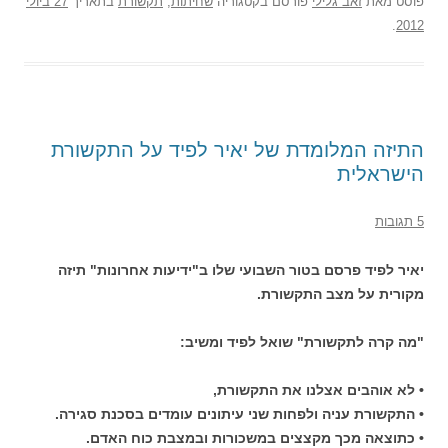
פוסט
מאת
זאב גלילי
פורסם בקטגוריה
שחיתות
,
תקשורת
בתאריך
27 ביולי
.
2012
התיזה המלומדת של יאיר לפיד על התקשורת
הישראלית
5 תגובות
יאיר לפיד פרסם בטור השבועי שלו ב"ידיעות אחרונות" תיזה
מקורית על מצב התקשורת.
"מה קרה לתקשורת" שואל לפיד ומשיב:
• לא אוהבים אצלנו את התקשורת,
• התקשורת עניה ולפחות שני עיתונים עומדים בסכנת סגירה.
• כתוצאה מכך מקצצים במשכורות ובמצבת כוח האדם.