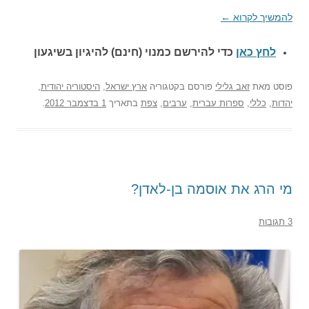
להמשיך לקרוא
←
לחץ כאן
כדי להירשם כ
מנוי (חינם) להיגיון בשיגעון
פוסט
מאת
זאב גלילי
פורסם בקטגוריה
ארץ ישראל
,
היסטוריה יהודית
,
יהדות
,
כללי
,
ספרות עברית
,
ערבים
,
צפת
בתאריך
1 בדצמבר 2012
.
מי הרג את אוסמה בן-לאדן?
3 תגובות