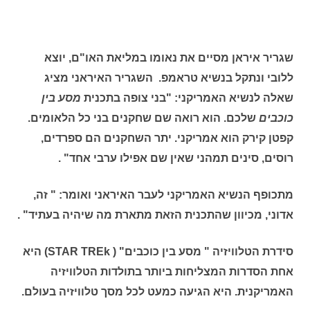
שגריר איראן מסיים את נאומו במליאת האו"ם, יוצא
ללובי ונתקל בנשיא טראמפ. השגריר האיראני מציג
שאלה לנשיא האמריקני: "בני צופה בתכנית
מסע בין
כוכבים
שלכם. הוא רואה שם שחקנים בני כל הלאומים.
קפטן קירק הוא אמריקני. יתר השחקנים הם ספרדים,
רוסים, סינים תמהני שאין שם אפילו ערבי אחד" .
מתכופף הנשיא האמריקני לעבר האיראני ואומר: " זה,
אדוני, מכיוון שהתכנית הזאת מתארת מה שיהיה בעתיד" .
סידרת הטלוויזיה " מסע בין כוכבים" ( STAR TREk) היא
אחת הסדרות המצליחות ביותר בתולדות הטלוויזיה
האמריקנית. היא הגיעה כמעט לכל מסך טלוויזיה בעולם.