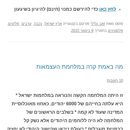
לחץ כאן
כדי להירשם כ
מנוי (חינם) להיגיון בשיגעון
פוסט
מאת
זאב גלילי
פורסם בקטגוריה
ארץ ישראל
,
נכבה
,
ערבים
,
פליטים
,
פלסטינים
בתאריך
9 בינואר 2015
.
מה באמת קרה במלחמת העצמאות
10 תגובות
זו היתה המלחמה הקשה והנוראה במלחמות ישראל *
היא עלתה בחייהם של 6000 יהודים, כאחוז מאוכלוסיית
המדינה שעוד לא קמה * בשלבים הראשונים של
המלחמה לא היה ללוחמים היהודים אלא נשק קל
בכמויות מוגבלות * בעולם ניבאו שהישוב היהודי לא יחזיק