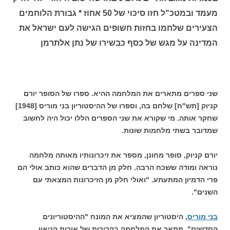
מעמד ובמטכ"ל חזו סיכוי של 50 אחוז * גבורת הלוחמים
הצעירים שלחמו בחזות חשופים הגישה לעם ישראל את
המדינה על מגש של כסף כבשירו של נתן אלתרמן
שני ספרים מתארים את המלחמה ההיא. ספרו של הסופר יורם
קניוק [תש"ח] שלחם בה, וספרו של ההיסטוריון בני מוריס [1948]
שחקר אותה. מי שקורא את שני הספרים הללו יכול היה לחשוב
שמדובר בשתי מלחמות שונות.
יורם קניוק, סופר מחונן, מספר את זיכרונותיו מאותה מלחמה
נוראה ומודה ששכח הרבה. חלק מן הדברים שהוא כותב אולי הם
פרי הדמיון המתעתע. "ואולי חלק מן הזיכרונות המצאתי עם
השנים".
בני מוריס
, היסטוריון שהמציא את המונח "ההיסטוריונים
החדשים", מתאר את המלחמה בקרירות של אורות הניאון