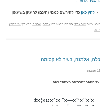
להמשיך לקרוא
←
לחץ כאן
כדי להירשם כ
מנוי (חינם) להיגיון בשיגעון
פוסט
מאת
זאב גלילי
פורסם בקטגוריה
אסלם
,
ערבים
בתאריך
27 במרץ
.
2013
כלה, אלמנה, בעיר לא קסומה
15 תגובות
על הספר "הבריחה מצפת" ראה