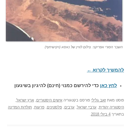
השבר הסורי אפריקני. צילום לוויין של נאסא (ויקישיתוף)
להמשיך לקרוא
←
לחץ כאן
כדי להירשם כ
מנוי (חינם) להיגיון בשיגעון
פוסט
מאת
זאב גלילי
פורסם בקטגוריה
אישים היסטוריים
,
ארץ ישראל
,
היסטוריה יהודית
,
ערביי ישראל
,
ערבים
,
פלסטינים
,
פרעות
,
תולדות המדינה
בתאריך
4 ביולי 2018
.