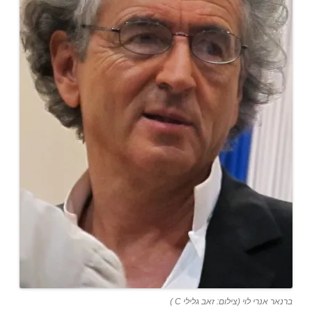
ברנאר אנרי לוי (צילום: זאב גלילי C )