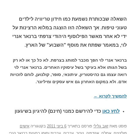
השאלה שבכותרת נשמעת כמו חידון טריוויה לילדים
טעוני טיפוח. אך השאלה הזו הוצגה במלוא הרצינות על
ידי לא אחר מאשר הפילוסוף היהודי צרפתי ברנאר אנרי
לוי, במאמר שפתח את מוסף "השבוע" של הארץ.
ברנאר אנרי לוי הפך מכבר למותג בצרפת. לא כל כך או לא רק
בשל הגותו אלא בעיקר בשל עיסוקיו האחרים. ברנאר אנרי לוי
רואה עצמו גם כהיסטוריון, עיתונאי, סופר, קולנוען, לוחם לזכויות
אדם. ולא במקום האחרון גם איש עסקים ומיליונר.
להמשיך לקרוא
←
לחץ כאן
כדי להירשם כ
מנוי (חינם) להיגיון בשיגעון
פוסט
מאת
זאב גלילי
פורסם בתאריך
6 ביוני 2011
בקטגוריה
אישים
פוליטיים
,
אסלם
,
אקדמיה
,
טרור
,
ערבים
,
ערבית
וסומן בתגיות
ברנאר הנרי