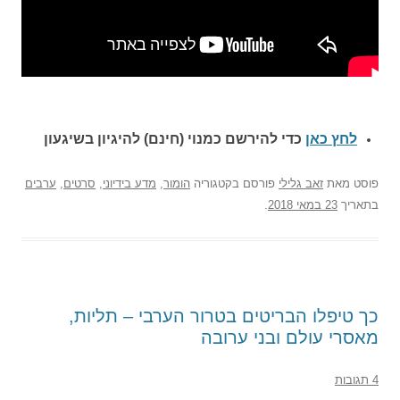
לחץ כאן
כדי להירשם כ
מנוי (חינם) להיגיון בשיגעון
פוסט
מאת
זאב גלילי
פורסם בקטגוריה
הומור
,
מדע בידיוני
,
סרטים
,
ערבים
בתאריך
23 במאי 2018
.
כך טיפלו הבריטים בטרור הערבי – תליות,
מאסרי עולם ובני ערובה
4 תגובות