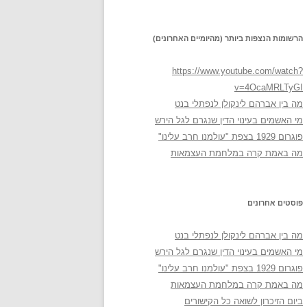
הרשומות הנצפות ביותר (מהיומיים האחרונים)
https://www.youtube.com/watch?
v=4OcaMRLTyGI
מה בין אברהם לינקולן לנפתלי בנט
מי האשמים בעינוי הדין שנגרם לגל הירש
פוגרום 1929 בצפת "עולמנו חרב עלינו"
מה באמת קרה במלחמת העצמאות
פוסטים אחרונים
מה בין אברהם לינקולן לנפתלי בנט
מי האשמים בעינוי הדין שנגרם לגל הירש
פוגרום 1929 בצפת "עולמנו חרב עלינו"
מה באמת קרה במלחמת העצמאות
ביום הזיכרון לשואה כל הקישורים