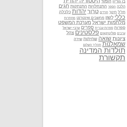
היסטוריה יהודית
בן גוריון
הומור
חגים
התנתקות
התנחלויות
הלכה
הספר
יהדות
טרור
חז"ל
כלכלה
חינוך
חרדים
כללי
לשון
מחשבים ואינטרנט
מחתרות
מלחמות ישראל
מערכת המשפט
ספרים
ספרות
ערביי ישראל
ספרות עברית
פלסטינים
צהל
פוליטיקאים
ערבים
שואה
ציונות
שחיתות
שירה
שמאלנות
תהליך השלום
תולדות המדינה
תקשורת