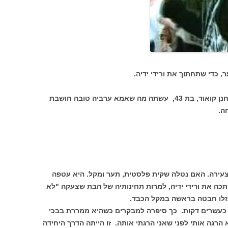
 כדי שתחתוך את ורידי ידיה.
הנערה סרבה להתאבד והאם, עמירה אבו חנן קואוד, בת 43, עשתה מה שאמא ערביה טובה חושבת
ה.
ירה. האם נטלה שקית פלסטית, תער ומקל. היא עטפה
ה את ורידי ידיה, למרות תחינותיה של הבת שצעקה "לא
לו חבטה בראשה במקל הכבד.
כעשרים דקות. כך סיפרה למבקרים כשהיא ממררת בבכי
הרגה אותי לפני שאני הרגתי אותה. זו הייתה הדרך היחידה