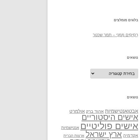
בלוגים מומלצים
רְסִיסִים מִמֶנִי – תמר שכטר
נושאים
נושאים
נושאים
אבטואנטישמיות
אולמרט
אהוד ברק
אישים היסטוריים
אישים פוליטיים
אנטישמיות
ארץ ישראל
אקדמיה
ארצות הברית