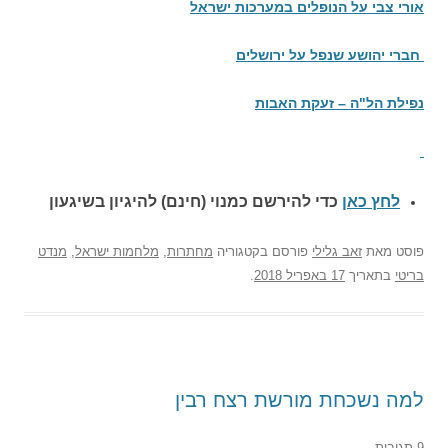
אורי צבי על הנופלים במערכות ישראל
חברי יהושע שנפל על ירושלים
נפילת הל"ה – זעקת האבות
לחץ כאן
כדי להירשם כ
מנוי (חינם) להיגיון בשיגעון
פוסט
מאת
זאב גלילי
פורסם בקטגוריה
מחתרות
,
מלחמות ישראל
,
מנדט
בריטי
בתאריך
17 באפריל 2018
.
למה נשכחת מורשת רצח רבין
9 תגובות