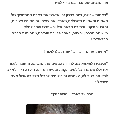
וזה המכתב שכתבה במצורף לשיר
"כאחות שכולה, ביום זיכרון זה, אדגיש את כאבם המתמשך של
האחים והאחיות השכולים,שאבדו אח צעיר, גם הם היו צעירים,
ובגרו והזדקנו, ובתוכם הכאב גדל והשתרש והפך לחלק
מישותם.הזיכרון והצער, לאחר פטירת הוריהם,נותר מנת חלקם
הבלעדית !
"אחיות, אחים , זכרו כל עוד תוכלו לזכור !
"והעבירו לצאצאיכם, לדורות הבאים את המשימה והחובה לזכור
את אלו שנתנו הכל למען הקמה ובניית המדינה היקרה הזו, ולא זכו
לראותה בגידולה, עצמתה וביכולותיה להכיל חלק כה גדול מעם
ישראל !
חבל על דאבדין ומשתכחין"