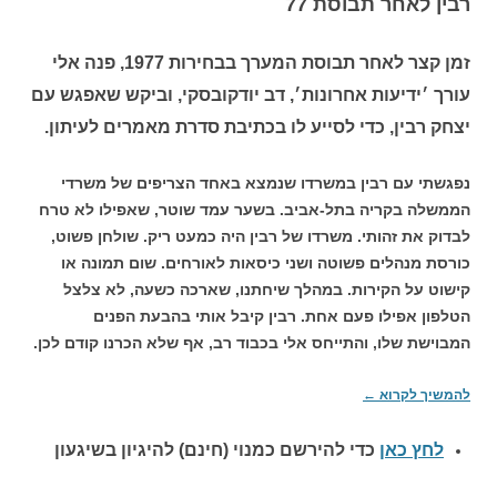
רבין לאחר תבוסת 77
זמן קצר לאחר תבוסת המערך בבחירות 1977, פנה אלי
עורך ׳ידיעות אחרונות׳, דב יודקובסקי, וביקש שאפגש עם
יצחק רבין, כדי לסייע לו בכתיבת סדרת מאמרים לעיתון.
נפגשתי עם רבין במשרדו שנמצא באחד הצריפים של משרדי
הממשלה בקריה בתל-אביב. בשער עמד שוטר, שאפילו לא טרח
לבדוק את זהותי. משרדו של רבין היה כמעט ריק. שולחן פשוט,
כורסת מנהלים פשוטה ושני כיסאות לאורחים. שום תמונה או
קישוט על הקירות. במהלך שיחתנו, שארכה כשעה, לא צלצל
הטלפון אפילו פעם אחת. רבין קיבל אותי בהבעת הפנים
המבוישת שלו, והתייחס אלי בכבוד רב, אף שלא הכרנו קודם לכן.
להמשיך לקרוא
←
לחץ כאן
כדי להירשם כ
מנוי (חינם) להיגיון בשיגעון