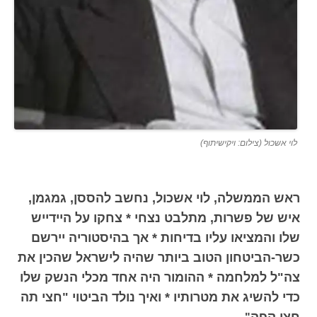
לוי אשכול (צילום: ויקישיתוף)
ראש הממשלה, לוי אשכול, נחשב להססן, גמגמן,
איש של פשרות, מתלבט נצחי * צחקו על היידייש
שלו והמציאו עליו בדיחות * אך בהיסטוריה יירשם
כשר-הביטחון הטוב ביותר שהיה לישראל שהכין את
צה"ל למלחמה * ההומור היה אחד מכלי הנשק שלו
כדי להשיג את מטרותיו * ואיך נולד הביטוי "חצי תה
חצי קפה