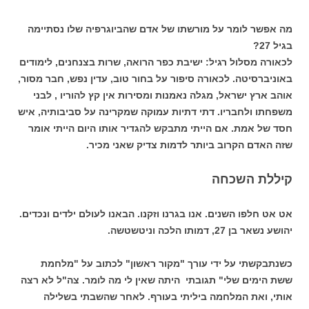
מה אפשר לומר על מורשתו של אדם שהביוגרפיה שלו נסתיימה
בגיל 27?
לכאורה מסלול רגיל: ישיבת כפר הרואה, שרות בצנחנים, לימודים
באוניברסיטה. לכאורה סיפור על בחור טוב, עדין נפש, חבר מסור,
אוהב ארץ ישראל, מגלה נאמנות ומסירות אין קץ להוריו , לבני
משפחתו ולחבריו. דתי דתיות עמוקה שמקרינה על סביבותיה, איש
חסד של אמת. אם הייתי מתבקש להגדיר אותו היום הייתי אומר
שזה האדם הקרוב ביותר לדמות צדיק שאני מכיר.
קיללת השכחה
אט אט חלפו השנים. אנו בגרנו וזקנו. הבאנו לעולם ילדים ונכדים.
יהושע נשאר בן 27, דמותו הלכה וניטשטשה.
כשנתבקשתי על ידי עורך "מקור ראשון" לכתוב על "מלחמת
ששת הימים שלי" תגובתי היתה שאין לי מה לומר. צה"ל לא רצה
אותי, ואת המלחמה ביליתי בעורף. לאחר שהשבתי בשלילה