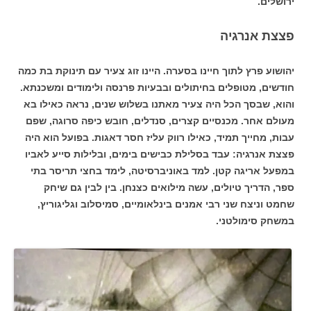
ירושלים.
פצצת אנרגיה
יהושוע פרץ לתוך חיינו בסערה. היינו זוג צעיר עם תינוקת בת כמה
חודשים, מטופלים בחיתולים ובבעיות פרנסה ולימודים ומשכנתא.
והוא, שבסך הכל היה צעיר מאתנו בשלוש שנים, נראה כאילו בא
מעולם אחר. מכנסיים קצרים, סנדלים, חובש כיפה סרוגה, שפם
עבות, מחייך תמיד, כאילו רווק עליז חסר דאגות. בפועל הוא היה
פצצת אנרגיה: עבד בסלילת כבישים בימים, ובלילות סייע לאביו
במפעל אריגה קטן. למד באוניברסיטה, לימד בחצי תריסר בתי
ספר, הדריך טיולים, עשה מילואים כצנחן. בין לבין גם שיחק
שחמט וניצח שני רבי אמנים בינלאומיים, סמיסלוב וגליגוריץ,
במשחק סימולטני.