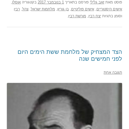
פוסט
מאת
זאב גלילי
פורסם בתאריך
1 בנובמבר 2017
בקטגוריה
אוסלו
,
אישים היסטוריים
,
אישים פוליטיים
,
בן גוריון
,
מלחמות ישראל
,
צהל
,
רבין
וסומן בתגיות
יצח רבין
,
מורשת רבין
.
הצד המצחיק של מלחמת ששת הימים היום
לפני חמישים שנה
תגובה אחת