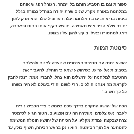
ספורות וגם בו הטביע חותם בל יימחה. הגורל הפגיש אותם
במלחמה באורח מקרי. שנים שרת יהודה בצה"ל כמורה בגלל
בעיות בריאות. ערב המלחמה עלה הפרופיל שלו והוא נזרק לתוך
יחידה שלא הכיר איש מאנשיה. יהושע הקיף אותו בחום ובאהבה,
דאג למחסורו וכאילו ביקש להגן עליו בגופו.
סימטת המוות
יהושע נמנה עם חטיבת הצנחנים שנועדה לצנוח ולהילחם
בסביבות אל עריש. כשיהושע שמע כי הוחלט להעביר את
החטיבה למלחמה על ירושלים הוא צהל. לחבריו אמר: "נסו להבין
לקראת מה אנחנו הולכים. הרי לשום יהודי בעולם לא היה משהו
כל כך חשוב."
הכח של יהושע התקדם בדרך שכם כשמשני צדי הכביש נורית
לעברו אש צלפים ומותירה הרוגים ופצועים. הטור הגיע לסימטה
צרה שבקצה עמדת מקלע. על הכיתה של יהושע הוטלה המשימה
להסתער אל תוך הסימטה. הוא זינק בראש הכיתה, חשוף כולו, עד