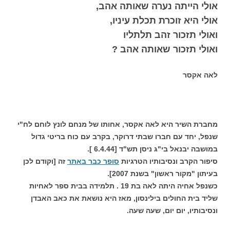
אולי הייתה נערה שאותה אהב,
אולי היא זוכרת תכלת עיניו,
ואולי תזכור זהב תלתליו
ואולי תזכור שאותה אהב ?
לאה אקסר
מחברת השיר היא לאה אקסר, אחותו של מנחם לונץ לוחם לח"י
שנפל, יחד עם חברו שבתי דרוקר, בקרב עם כוח בריטי גדול
במושבה יבנאל בי"ג ניסן תש"ד [6.4.44 ].
סיפור הקרב ונסיבותיו הטרגיות
סופר כבר באתר
זה [וקודם לכן
בעיתון "מקור ראשון" בשנת 2007].
כשנפל אחיה היתה לאה בת 19 . תלמידה בבית ספר לאחיות
שליד בית החולים בילינסון, מאז היא נושאת את כאב האבדן
ונסיבותיו, יום יום, שעה שעה.