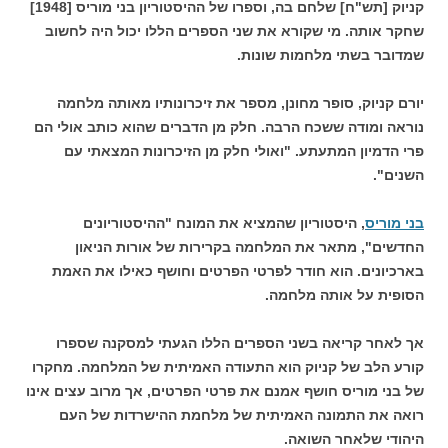
קניוק [תש"ח] שלחם בה, וספרו של ההיסטוריון בני מוריס [1948]
שחקר אותה. מי שקורא את שני הספרים הללו יכול היה לחשוב
שמדובר בשתי מלחמות שונות.
יורם קניוק, סופר מחונן, מספר את זיכרונותיו מאותה מלחמה
נוראה ומודה ששכח הרבה. חלק מן הדברים שהוא כותב אולי הם
פרי הדמיון המתעתע. "ואולי חלק מן הזיכרונות המצאתי עם
השנים".
בני מוריס
, היסטוריון שהמציא את המונח "ההיסטוריונים
החדשים", מתאר את המלחמה בקרירות של אורות הניאון
בארכיונים. הוא חודר לפרטי הפרטים וחושף כאילו את האמת
הסופית על אותה מלחמה.
אך לאחר קריאה בשני הספרים הללו הגעתי למסקנה שספרו
קורע הלב של קניוק הוא התעודה האמיתית של המלחמה. מחקרו
של בני מוריס חושף אמנם את פרטי הפרטים, אך מרוב עצים אינו
רואה את התמונה האמיתית של מלחמת ההישרדות של העם
היהודי שלאחר השואה.