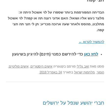
"
הבדיחה המפורסמת ביותר שספרו על לוי אשכול היתה זו:
מלצר ניגש אליו ושואל: האם אדוני רוצה תה או קפה? לוי אשכול
מתלבט, מהסס ולאחר שעה ארוכה מכריע: תן לי חצי תה חצי
קפה.
להמשיך לקרוא
←
לחץ כאן
כדי להירשם כ
מנוי (חינם) להיגיון בשיגעון
פוסט
מאת
זאב גלילי
פורסם בקטגוריה
אישים היסטוריים
,
אישים פוליטיים
,
הומור
,
מלחמות ישראל
בתאריך
24 באפריל 2018
.
חברי יהושע שנפל על ירושלים