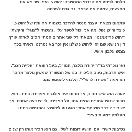
פלחה לפתע את הכרתי המחשבה: יהושע. הזמן שריפא את
הפצעים, עמעם את הכאב וגם גרם לשכחה.
פתאום מצאתי עצמי מנסה להיזכר בשמות אחיותיו של יהושע.
כיצד והיכן נפל. מה אני יכול לספר עליו. ניגשתי ל"גוגל" והקשתי
"יהושע דיאמנט". מצאתי רק שני אתרים המתייחסים לאיזה עורך
דין הנושא שם זה. ליהושע שלנו אין זכר באינטרנט. ראיתי בכך
ממש עלבון אישי.
ואז נזכרתי בד"ר יהודה מלצר, המו"ל, בעל הוצאת "עליית הגג".
איש תרבות, נעים הליכות, בנו של המשורר שמשון מלצר מחבר
הפואמה "אשירה לרש"י". הלכתי להפגש עמו.
יהודה הוא איש חביב, אך תהום אידיאולוגית מפרידה בינינו. הוא
סבור שגוש אמונים המיט אסון על המדינה. לי יש דעה אחרת. אך
יש בינינו דבר משותף אחד: הגעגוע ליהושע. והפגישה בינינו
העלתה דמעות בעיניי.
נסיבות קשריו עם יהושע דומות לשלי. גם הוא הכיר אותו רק שנים