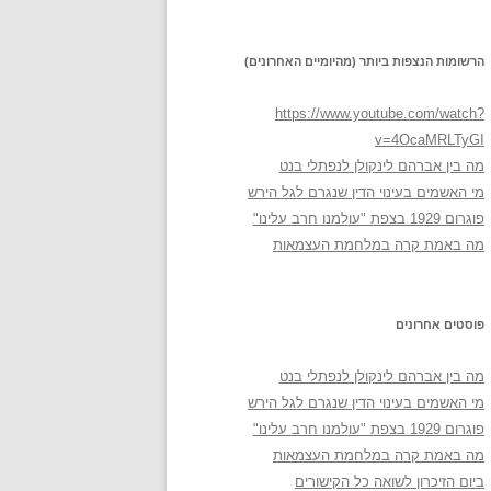
הרשומות הנצפות ביותר (מהיומיים האחרונים)
https://www.youtube.com/watch?
v=4OcaMRLTyGI
מה בין אברהם לינקולן לנפתלי בנט
מי האשמים בעינוי הדין שנגרם לגל הירש
פוגרום 1929 בצפת "עולמנו חרב עלינו"
מה באמת קרה במלחמת העצמאות
פוסטים אחרונים
מה בין אברהם לינקולן לנפתלי בנט
מי האשמים בעינוי הדין שנגרם לגל הירש
פוגרום 1929 בצפת "עולמנו חרב עלינו"
מה באמת קרה במלחמת העצמאות
ביום הזיכרון לשואה כל הקישורים