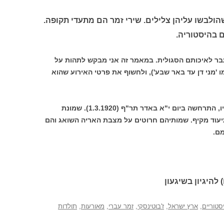
הולבשו עליהן צלילים. שירי זמר הם מתעדי תקופה.
 בהיסטוריה.
בר לאיכותם הסגולית. במאמר זה אני מבקש לתהות על
מו 'מני דן עד באר שבע'), ולחשוף את פרטי האירוע שהוא
פרשת תל חי שבה ניספו טרומפלדור וחבריו, התרחשה ביום י"א באדר תר"ף (1.3.1920). שמונת
תיעוד מקיף. שמותיהם חרוטים על מצבת האריה השואג והם
מם.
 להיגיון בשיגעון
סטוריים
,
ארץ ישראל
,
ז'בוטינסקי
,
זמר עברי
,
מאורעות
,
תולדות