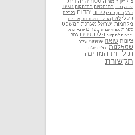
היסטוריה יהודית
בן גוריון
הומור
חגים
התנתקות
התנחלויות
הלכה
הספר
יהדות
טרור
חז"ל
כלכלה
חינוך
חרדים
כללי
לשון
מחשבים ואינטרנט
מחתרות
מלחמות ישראל
מערכת המשפט
ספרים
ספרות
ערביי ישראל
ספרות עברית
פלסטינים
צהל
פוליטיקאים
ערבים
שואה
ציונות
שחיתות
שירה
שמאלנות
תהליך השלום
תולדות המדינה
תקשורת