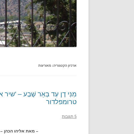
ארכיון הקטגוריה:
מאורעות
מִנִּי דָן עַד בְּאֵר שֶׁבַע – '
טרומפלדור
5 תגובות
– מאת אליהו הכהן –