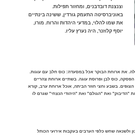
ו
צנצנת דובדבנים, ומחזור תפילות.
באוניברסיטה התעמק גורדין, ששינה בינתיים
את שמו להלוי, במדעי היהדות והרוח. מורו,
יוסף קלוזנר, היה נערץ עליו.
ילה. את ארוחת הבוקר אכל במסעדה: כוס חלב עם עוגות.
סקה, כוס לבן ופרוסת עוגה. בשתיים ארוחת צהריים
צופים. בשבע וחצי חוזר הביתה, אוכל ארוחת ערב, קורא
ת "הדיבוק" ואת "הגולם" ואת "היהודי הנצחי" שגרם לו
בון ולשנאה שחש כלפי הערבים בעקבות אירועי הכותל