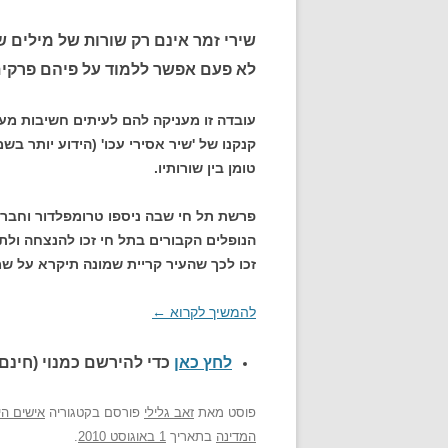
שירי זמר אינם רק שורות של מילים ש
לא פעם אפשר ללמוד על פיהם פרקים
עובדה זו מעניקה להם לעיתים חשיבות מע
קנקנו של 'שיר אסירי עכו' (הידוע יותר בש
טומן בין שורותיו.
הנופלים הקבורים בתל חי זכו להנצחה ול
זכו לכך שהעיר קריית שמונה תיקרא על ש
להמשיך לקרוא
←
לחץ כאן
כדי להירשם כ
מנוי (חינם)
פוסט
מאת
זאב גלילי
פורסם בקטגוריה
אישים הי
המדינה
בתאריך
1 באוגוסט 2010
.