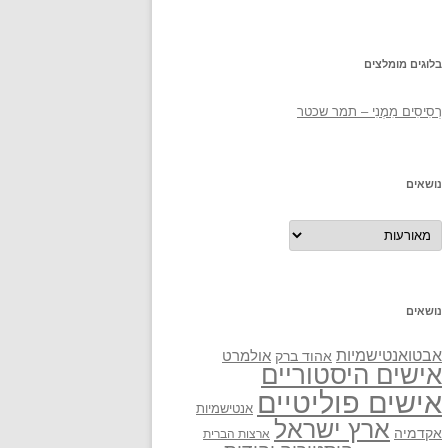
בלוגים מומלצים
רְסִיסִים מִמֶנִי – תמר שכטר
נושאים
נושאים
נושאים
אבטואנטישמיות
אולמרט
אהוד ברק
אישים היסטוריים
אישים פוליטיים
אנטישמיות
ארץ ישראל
אקדמיה
ארצות הברית