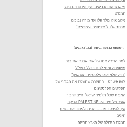
מי גרש את הבריטים ואיך היו החיים בימי
המנדט
מלובנגולו מלך זולו ועד מורה נבוכים
מכתב גלוי ל"אידיוטים שימושיים"
הרשומות הנצפות ביותר (בכל הזמנים)
למה הדירה אמו של אורי אבנרי את בנה
מצוואתה ומתי לחם בכלל באצ"ל
"חייל שלא אנס פלסטינית הוא גזען"
ג'ואן פיטרס – החוקרת שחשפה את הבלוף של
הפליטים הפלסטינים
המפות שכל תלמיד ישראלי חייב להכיר
אוצר צילומים של PALESTINE הריקה
איך להיפטר מזבובי הבית ולפתור את בעיית
היונים
המפה הגדולה של הארץ הריקה