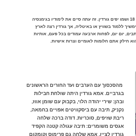
ביוני 1926הגיע לנמל חיפה צעיר יהודי כבן 18 ושמו יפים גורדין. זה עתה סיים את לימודיו בגימנסיה
משיך ללמוד בשוויץ או באיטליה, אך גורדין רצה לארץ
כתבים, יום יום, לפחות ארבעה עמודים בכל פעם, אותיות
הוא חילק אתם חלומות לאומיים וצרות אישיות.
מהסכסוך עם הערבים ועד החורים הראשונים
בגרביים. אמא גורדין היתה שולחת חבילות
ובהן: שירי יהודה הלוי, בקבוק עם שומן אווז,
נקניק, תיבה עם ביסקוויטים אפויים בחמאה,
ריבת שזיפים, סוכריות. דודה ברכה שלחה
אגסים משומרים: תיבה עגולה קטנה הקפיד
גורדין לציין. אמא שלחה גם פרימוס וקומקום