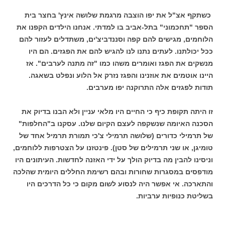
כשתקף אצ"ל את יפו הוצבה מרגמת שלושה אינץ' בחצר בית
הספר "תחכמוני" בתל-אביב בו למדתי. אנחנו הילדים הקפנו את
הלוחמים, מגישים להם קפה וסננדביצ'ים, משתדלים לעזור להם
ככל יכולתנו. לעתים נתנו לנו להגיש להם את הפגזים. הם היו
מנשקים את הפגז ואומרים משהו כמו "זה מתנה לערבים". אז
היינו אוטמים את אוזנינו והפגז נזרק אל הלוע ונפלט בשאגה.
תודות לפגזים אלה התרוקנה יפו מערבים.
זו היתה תקופת כיף כי החיים היו מלאי עניין ולא הבנו בדיוק את
הסכנה האיומה שנשקפה לעצם הקיום שלנו. עסקנו ב"החלפות"
של תרמילי כדורים (שלושה תרמילי צ'כי תמורת תרמיל אחד של
טומיגן, או שני תרמילים של סטן). פינטזנו על הצטרפות ללוחמים,
וניסינו להבין מה בדיוק הולך על ידי האזנה לחדשות. העיתונים היו
מודפסים במסגרות שחורות ובהם רשימת החללים היומית שהלכה
והתארכה. אי אפשר היה לנסוע לשום מקום כי כל הדרכים היו
בשליטת כנופיות ערביות.