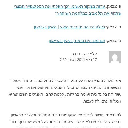
פינגבאק:
עדות ממקור ראשוני: "כך הפלתי את הספיטפייר המצרי
שתקף את תל אביב במלחמת השיחרור"
פינגבאק:
כאלה היו החיים בימי הצנע | היגיון בשיגעון
פינגבאק:
אנו מכריזים בזאת | היגיון בשיגעון
עליזה גרינברג
17 ביוני 2011 בשעה 7:20
אמי נולדה בארץ ואת חלק מנעוריה עשתה בתל אביב. סיפור מסופר
במשפחתנו שבימי העוצר שהטילו האנגלים היו שולחים את אמי
,שהיתה בלונדינית ועיניה בהירות , לקנות לחם. האנגלים חשבו שהיא
אנגליה ונתנו לה לעבור.
לפי דעתי, חשוב לכתוב על התקופות טרום המדינה והעשור הראשון
כדי שהנוער בימינו לא יחשוב שהמדינה ניתנה על מגש של כסף. דודי