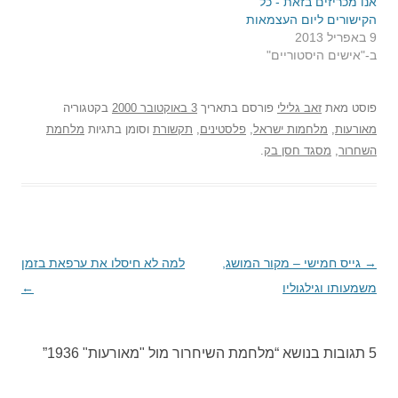
אנו מכריזים בזאת - כל
הקישורים ליום העצמאות
9 באפריל 2013
ב-"אישים היסטוריים"
פוסט
מאת
זאב גלילי
פורסם בתאריך
3 באוקטובר 2000
בקטגוריה
מאורעות
,
מלחמות ישראל
,
פלסטינים
,
תקשורת
וסומן בתגיות
מלחמת
השחרור
,
מסגד חסן בק
.
→
ניווט
גייס חמישי – מקור המושג,
למה לא חיסלו את ערפאת בזמן
בפוסטים
משמעותו וגילגוליו
←
5 תגובות בנושא “
מלחמת השיחרור מול "מאורעות" 1936
”