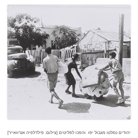
יהודים נמלטו מגבול יפו והפכו לפליטים [צילום: פילדלפיה אנרוואייר]