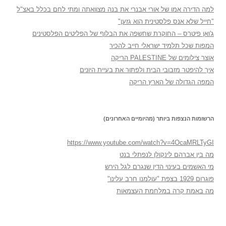
למה הדירה אמו של אורי אבנרי את בנה מצוואתה ומתי לחם בכלל באצ"ל
"חייל שלא אנס פלסטינית הוא גזען"
ג'ואן פיטרס – החוקרת שחשפה את הבלוף של הפליטים הפלסטינים
המפות שכל תלמיד ישראלי חייב להכיר
אוצר צילומים של PALESTINE הריקה
איך להיפטר מזבובי הבית ולפתור את בעיית היונים
המפה הגדולה של הארץ הריקה
הרשומות הנצפות ביותר (מהיומיים האחרונים)
https://www.youtube.com/watch?v=4OcaMRLTyGI
מה בין אברהם לינקולן לנפתלי בנט
מי האשמים בעינוי הדין שנגרם לגל הירש
פוגרום 1929 בצפת "עולמנו חרב עלינו"
מה באמת קרה במלחמת העצמאות