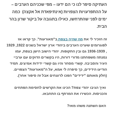
העתיקה סיפר לנו כי הם ידעו – מפי שכניהם הערבים –
על ההתפרעויות הצפויות (אינתיפאדת אל אקצה) כמה
ימים לפני שהתרחשו, כאילו בתגובה על ביקור שרון בהר
הבית.
זה הזכיר לי את
מה שהיה בצפת
ב"מאורעות". כך קראו אז
לפוגרומים שערכו הערבים ביהודי ארץ ישראל בשנים 1922, 1929
, 1936-1939 גם ובין התקופות. יהודי הישוב הישן בצפת, עמו
נמנתה משפחתנו מדורי דורות, היו בקשרים הדוקים עם ערביי
העיר והסביבה. קשרי מסחר והיו גם קשרי ידידות אמיצים. תמיד
הודיעו הידידים, כך סיפרה לי אמא, על ה"מאורעות" הצפויים.
(חלק מאותם "ידידים" הפכו לרוצחים אבל זה סיפור אחר).
ואיך הגיבו יהודי צפת? הכינו את הקרשים לחסימת הפתחים
והכניסות. הכשירו את המרתף בו התחבאו.
האם השתנה משהו מאז?