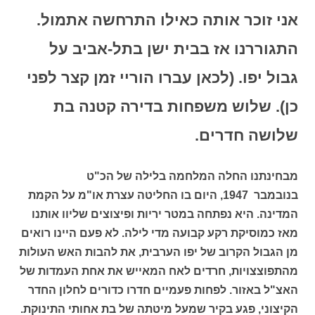
אני זוכר אותה כאילו התרחשה אתמול.
התגוררנו אז בבית ישן בתל-אביב על
גבול יפו. (לכאן עברו הוריי זמן קצר לפני
כן). שלוש משפחות בדירה קטנה בת
שלושה חדרים.
מבחינתנו החלה המלחמה בלילה של הכ"ט
בנובמבר 1947,
היום בו החליטה עצרת או"מ על הקמת
המדינה. היא נפתחה במטר יריות ופיצוצים שליוו אותנו
מאז כמוסיקת רקע קבועה מדי לילה. לא פעם היינו רואים
מן הגבול הקרוב של יפו הערבית, את להבות האש העולות
מהתפוצצויות, חרדים לאח המאייש את אחת העמדות של
האצ"ל באזור. לפחות פעמיים חדרו כדורים לחלון החדר
הקיצוני, פגע בקיר שמעל מיטתה של בת אחותי התינוקת.