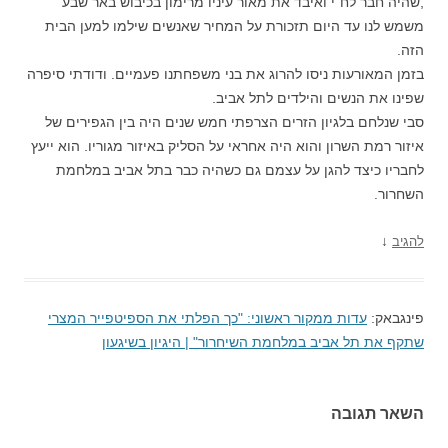
,שהיה חבר לח"י ואיבד את מאור עיניו מרימון בכיבוש באר שבע
משמש לנו עד היום תזכורת על המחיר שאנשים שילמו למען הבית
הזה.
בזמן המאורעות ניסו להרוג את בני משפחתנו פעמיים. ודודתי סיפרה
שפינו את הנשים והילדים לתל אביב.
סבי שנלחם בלגיון הזרים הצרפתי חמש שנים היה בין הגפירים של
איזור רמת השרון והוא היה אחראי על הסליק באיזור מגוריו. הוא ייעץ
לחבריו כיצד להגן על עצמם גם כשהיה כבר בתל אביב במלחמת
השחרור.
↓
להגיב
פינגבאק:
עדות ממקור ראשוני: "כך הפלתי את הספיטפייר המצרי
שתקף את תל אביב במלחמת השיחרור" | היגיון בשיגעון
השאר תגובה