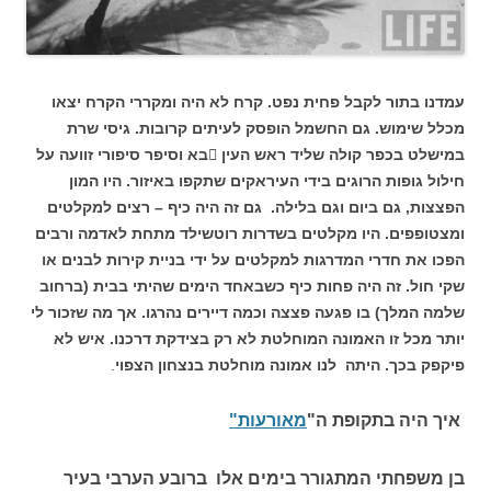
עמדנו בתור לקבל פחית נפט. קרח לא היה ומקררי הקרח יצאו
מכלל שימוש. גם החשמל הופסק לעיתים קרובות. גיסי שרת
במישלט בכפר קולה שליד ראש העין בא וסיפר סיפורי זוועה על
חילול גופות הרוגים בידי העיראקים שתקפו באיזור. היו המון
הפצצות, גם ביום וגם בלילה. גם זה היה כיף – רצים למקלטים
ומצטופפים. היו מקלטים בשדרות רוטשילד מתחת לאדמה ורבים
הפכו את חדרי המדרגות למקלטים על ידי בניית קירות לבנים או
שקי חול. זה היה פחות כיף כשבאחד הימים שהיתי בבית (ברחוב
שלמה המלך) בו פגעה פצצה וכמה דיירים נהרגו. אך מה שזכור לי
יותר מכל זו האמונה המוחלטת לא רק בצידקת דרכנו. איש לא
פיקפק בכך. היתה לנו אמונה מוחלטת בנצחון הצפוי
.
איך היה בתקופת ה"
מאורעות"
בן משפחתי המתגורר בימים אלו ברובע הערבי בעיר