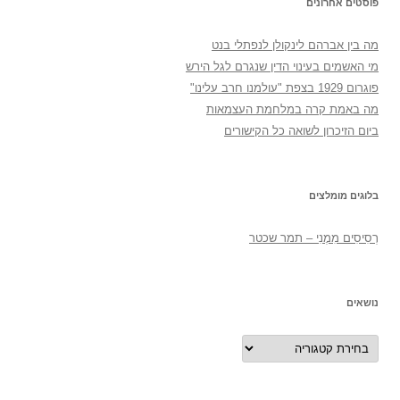
פוסטים אחרונים
מה בין אברהם לינקולן לנפתלי בנט
מי האשמים בעינוי הדין שנגרם לגל הירש
פוגרום 1929 בצפת "עולמנו חרב עלינו"
מה באמת קרה במלחמת העצמאות
ביום הזיכרון לשואה כל הקישורים
בלוגים מומלצים
רְסִיסִים מִמֶנִי – תמר שכטר
נושאים
נושאים