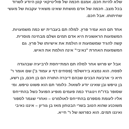
שלא להיות חכם. אמנם חכמה של פוליטיקאי קטן היודע לשרוד
בכל מצב. חכמה של אדם מושחת שאינו משאיר עקבות של מעשי
שחיתותו. אבל חכם.
אחד תם הוא עמיר פרץ. למלה תם בעברית יש כמה משמעויות.
המשמעות הראשונית היא אדם תמים ושלם מבחינה מוסרית.
קשה להגיד שמשמעות זו הולמת את אישיותו של פרץ. גם
המשמעות האחרת "נאיבי" אינה הולמת את האיש.
אבל יש פרוש אחר למלה תם המתייחסת לרביעיה שבהגדה
לפסח. הוא נמצא בירושלמי (פסחים דף ע עמוד ב') שם אומר ר'
חיא כי ארבעת הבנים שבהם דיברה התורה הם בן חכם, בן רשע,
בן טיפש ובן שאינו יודע לשאול. כלומר תם הוא פשוט טיפש. ומי
שסופר בדו"ח וינוגרד כמה פעמים מופיע הפועל כשל בהתייחס
אליו לעומת מספרם בהתייחס לאולמרט – ואחרי שגמר לספור
משוכנע שהוא הטוב בשרי הבטחון מאז בן גוריון – איננו נאיבי
ואיננו תמים. הוא כפרושו של ר' חייא.