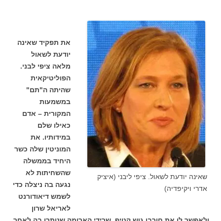
את תפקיד שאינה
יודעת לשאול
מלאה ציפי לבני.
הפוליטיקאית
שהיתה ה"תם"
במשמעות
המקורית – אדם
כאילו שלם
במידותיו. את
המוניטין שלה כשר
היחיד בממשלה
שהשחיתות לא
שאינה יודעת לשאול. ציפי ליבני (איציק
נגעה בה ניצלה כדי
אדרי ויקיפדיה)
לשמש דיאודורנט
לאריאל שרון
ולאפשר לו את חורבן גוש קטיף. שרידי הארומה שנותרו בה לאחר