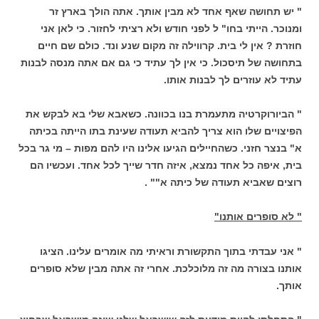
" יש תחושה שאף אחד לא מבין אותך. אתה הולך בארץ זר
ומנוכר. הייתי בחו" ל לפני חודש ולא רציתי לחזור. כי לאן אני
חוזרת ? אין לי בית. קרווילה זה מקום שנע ונד. כולם שם חיים
בתחושה של תיסכול. כי אין לך עתיד כי גם אם אתה מנסה לבנות
עתיד לא עוזרים לך לבנות אותו.
" הביורוקרטיה מתעמרת בנו בכוונה. כשאבא שלי בא לבקש את
הפיצויים שלו הוא צריך להביא תעודה שעינת בתו הייתה בכיתה
א" בנצר חזני. כשהחיילים הגיעו אלינו היו להם מפות – מי גר בכל
בית, איפה כל אחד נמצא, איזה חדר שייך לכל אחד. ועכשיו הם
רוצים שאביא תעודה של כיתה א"" .
" לא סופרים אותנו"
" אני עבדתי בתוך התקשורת וראיתי מה אומרים עלינו. הציגו
אותנו בצורה מה זה מלוכלכת. אחרי זה אתה מבין שלא סופרים
אותך.