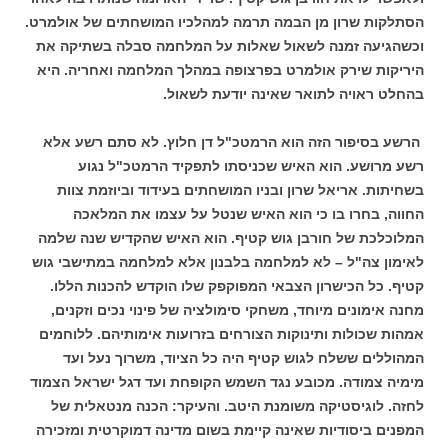
הסתלקות שרון מן הבמה תרמה למהלכיו המושחתים של אולמרט.
וכשהגיעה זמנה לשאול שאלות על המלחמה סבלה בשתיקה את
היריקות שירק אולמרט בפרצופה במהלך המלחמה ואחריה. היא
בהחלט ראויה לתואר שאינה יודעת לשאול.
הרשע בסיפור הזה הוא הרמטכ"ל דן חלוץ. לא סתם רשע אלא
רשע מרושע. הוא האיש שכניסתו לתפקיד הרמטכ"ל נגוע
בשחיתות. אריאל שרון ובניו המושחתים בעידוד וביוזמת צוות
החווה, בחרו בו כי הוא האיש שנטל על עצמו את המלאכה
המלוכלכת של חורבן גוש קטיף. הוא האיש שהקדיש שנה שלמה
לאימון צה"ל – לא למלחמה בלבנון אלא למלחמה במתישבי גוש
קטיף. כל הכישרון הצבאי המפוקפק שלו הוקדש להכנות הללו.
מחנה אימונים מיוחד, משחקי סימולציה של פינוי נכים וזקנים,
אמהות שכולות ותינוקות הצורחים בזרועות אימותיהם. ללוחמים
המהוללים ששלח לגוש קטיף היה כל הציוד, משרוך נעל ועד
מימיה צמודה. מכובע נגד השמש הקופחת ועד דגל ישראל הצמוד
לחזה. לוגיסטיקה משומנת היטב. והעיקר: הכנה מנטאלית של
המפנים ביסודיות שאינה קיימת בשום מדינה דמוקרטית ומזכירה