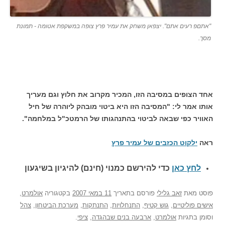
"אתםפ רעים אתם". יצפאן משחק את עמיר פרץ צופה במשקפת אטומה - תמונת
מסך.
אחד הצופים במסיבה הזו, המכיר מקרוב את חלוץ וגם מעריך
אותו אמר לי: "המסיבה הזו היא ביטוי מובהק ליוהרה של חיל
האוויר כפי שבאה לביטוי בהתנהגותו של הרמטכ"ל במלחמה".
ראה
ילקוט הכזבים של עמיר פרץ
לחץ כאן
כדי להירשם כ
מנוי (חינם) להיגיון בשיגעון
פוסט
מאת
זאב גלילי
פורסם בתאריך
11 במאי 2007
בקטגוריה
אולמרט
,
אישים פוליטיים
,
גוש קטיף
,
התנחלויות
,
התנתקות
,
מערכת הביטחון
,
צהל
וסומן בתגיות
אולמרט
,
ארבעה בנים שבהגדה
,
ציפי
.