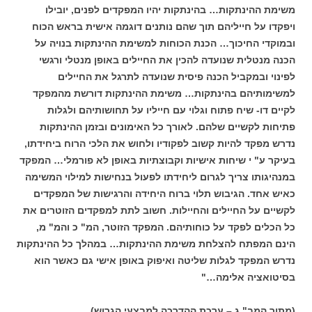
משימת ההינתקות… בהינתקות יהיו המפקדים לפנים, יובילו
ויפקדו על חייליהם תוך שהם נותנים דוגמה אישית בראש הכוח
ובמוקדי החיכוך… הכנת הכוחות למשימת ההינתקות בנויה על
הכנה מנטלית שנועדה להכין את החיילים באופן מנטלי ורגשי
לפינוי ובמקביל הכנה פיסית שנועדה לתרגל את החיילים
למשימותיהם בהינתקות… משימת ההינתקות דורשת מהמפקד
לקיים דו- שיח פתוח וגלוי עם חייליו על תחושותיהם ולגלות
פתיחות לקשיים שלהם. לאורך כל האימונים ובזמן ההינתקות
נדרש מפקד להיות קשוב לפקודיו ולחוש את הלכי הרוח ביחידתו,
בעיקר ע" י שיחות אישיות וקבוצתיות באופן לא פורמלי… המפקד
במנהיגותו צריך לגרום ליחידתו לפעול בנחישות למילוי המשימה
כאיש אחד. הגיבוש תלוי ברוח היחידה והרגישות של המפקדים
לקשיים על החיילים והחיילות. חשוב לתת למפקדים הזוטרים את
כל הכלים לפקד על כוחותיהם. המפקד הזוטר, המ" כ והמ" מ,
הינם המפתח להצלחת משימת ההינתקות… במהלך כל ההינתקות
נדרש המפקד לגלות שליטה ואיפוק באופן אישי גם כאשר הוא
בסיטואציה אלימה…"
(מתוך המב" ג – ערכת ההדרכה למבצעי הגרוש)