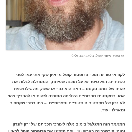
פרופסור משה קופל. צילום: זאב גלילי
לקוראי טור זה מוכר פרופסור קופל מראיון שקיימתי עמו לפני
כשנתיים. הוא סיפר אז על תוכנה שפיתח, המסוגלת לגלות את
זהותו של כותב טקסט – האם הוא גבר או אשה, מה גילו ושפת
אמו. בטקסטים ספרותיים הצליחה התוכנה לזהות או להפריך זיהוי
לא נכון של טקסטים היסטוריים וספרותיים – כמו כתבי שקספיר
ומארלו ועוד.
המאמר הזה התגלגל בימים אלה לעורכי תכניתם של ירון לונדון
ומוטי קירשנבוים בערוץ 10, והם הזמינו את פרופסור קופל לראיון.