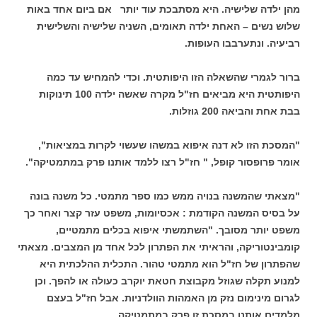
מהן ילדה שלישיה. היא מסתבכת עוד יותר אם ביום אחד באות
שלוש נשים – האחת ילדה תאומים, השניה שלישיה והשלישית
רביעיה. ונתערבבו העופות.
ברור לגמרי שהשאלה הזו היפותטית. וכדי להמחיש עד כמה
היפותטית היא מביאים חז"ל מקרה שאשה ילדה 100 תינוקות
בבת אחת והביאה 200 גוזלות.
"המסכת הזו לא דנה איפוא במשהו שעשוי לקרות במציאות",
אומר פרופסור קופל, " חז"ל רצו ללמד אותנו פרק במתמטיקה".
"מצאתי שהמשנה בנויה ממש כמו ספר מתמטי. כל משנה בונה
על בסיס המשנה הקודמת : אכסיומות, משפט עזר קצר ואחר כך
משפט יותר מסובך. "השתמשתי איפוא בכלים מתמטיים,
קומבינטוריקה, והראיתי את הפתרון לכל אחד מן המצבים. מצאתי
שהפתרון של חז"ל הוא מתמטי טהור. התכלית ההלכתית היא
למנוע תקלה שגוזל מקבוצת חטאת יוקרב כעולה או להפך. וכן
לגרום מינימום נזק מן האמהות הוולדניות. אבל חז"ל בעצם
מלמדים אותנו במסכת זו פרק במתמטיקה.