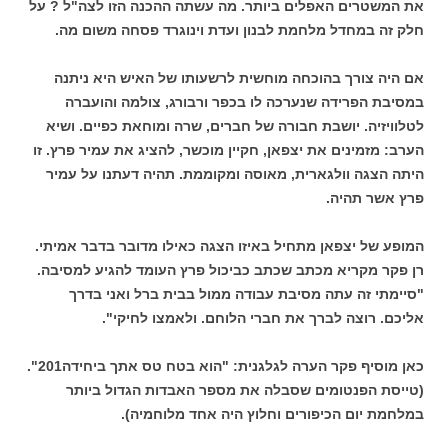
את המשטרים האפלים ביותר. מה עשתה ההכנה הזו לצה"ל ? על
חלק זה במחדל מלחמת לבנון ועדת וינוגרד פסחה משום מה.
אם היה צורך בהוכחה מוחשית לרשעותו של האיש היא ניתנה
במסיבת הפרידה שנערכה לו בכפר ורבורג, צולמה והועברה
לטלוויזיה. יושבת חבורה של חברים, שרה ומוחאת כפיים. ושיא
הערב: מזמינים את יצפאן, חקיין מוכשר, להציג את עמיר פרץ. זו
היתה הצגה וולגארית, מאוסה ומקוממת. תהיה דעתנו על עמיר
פרץ אשר תהיה.
המופע של יצפאן מתחיל באיזו הצגה כאילו מדובר בדבר אמיתי.
רן פקר מקריא מכתב שכתב כביכול פרץ העומד להגיע למסיבה.
"סיימתי זה עתה מסיבת עבודה ממול בבית ברל ואני בדרך
אליכם. רוצה לברך את חברי הלוחם. ולאמצו לחיקי".
כאן מוסיף פקר הערה לגלגנית: "הוא בטח טס אתך ביחידה201".
(טייסת הפנטומים שסבלה את מספר האבדות הגדול ביותר
במלחמת יום הכיפורים וחלוץ היה אחד מלוחמיה).