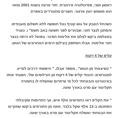
ראשון ושני, פסיכולוגיה אירגונית. חזר ארצה בשנת 2001 ומאז
הוא משמש יועץ ארגוני. השניים מתגוררים באפרת.
כשהחל האבק על גוש קטיף נטל חופשה ללא תשלום מעבודתו
והסתנן לנצר חזני, שבועיים לפני תשעה באב תשס" ו. נוצויד
במצלמה ביקש לצלם את אלימות הפינוי. בפועל לא היתה בנצר
חזני אלימות. אבלו הסתפק בצילום הימים האחרונים של הגוש.
קליפ של 4 דקות
" כשיצאתי מן הגוש" , מספר אבלו, " חיפשתי דרכים לסייע
למגורשים. הכנתי קליפ של 4 דקות מן הצילומים שלי, הפצתי אותו
באינטרנט והבטחתי לכל מי שיתרום שאשלח לו בתמורה
תקליטור עם סרט באורך שעה.
" את הקליפ ראו כחמישים אלף איש, אך התרומות שקיבלתי
הסתכמו ב-12 אלף שקל בלבד. מאה מן התורמים ביקשו שאקיים
את הבטחתי ואשלח תקליטור עם סרט באורך שעה.