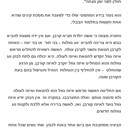
חולין לפני זמן מנחה".
הוא נעזר בידע המתמטי שלו כדי לפענח את מסכת קינים שהיא
אחת הקשות בתלמוד הבבלי,
התורה מצווה כי אשה יולדת תביא קרבן. אם אין ידה משגת להביא
כבש היא צריכה להביא זוג גוזלות – בני תור או בני יונה – האחת
לקרבן חטאת והשני לקרבן עולה. האשה רשאית להחליט מראש
איזה גוזל יוקדש לחטאת ואיזה לעולה. היא יכולה גם לתת לכהן זוג
גוזלות והוא המחליט איזה גוזל יוקרב לאיזה קורבן. מן הרגע
שהוחלט – אין להחליף בין הגוזלות הואיל והטיפול בהם בעת
הקורבן שונה.
אם החליטה האשה מראש איזה גוזל הוא לחטאת ואיזה לעולה
ולא סימנה אותם ואלה התערבבו. במקרה זה אין הכהן יודע איזה
גוזל נועד לאיזה קורבן. ואז, לאשה ברירה אלא ללכת ולקנות זוג
גוזלות חדשים.
הבעיה מסתבכת אם ביום אחד באות לכוהן שתי נשים שכל אחת