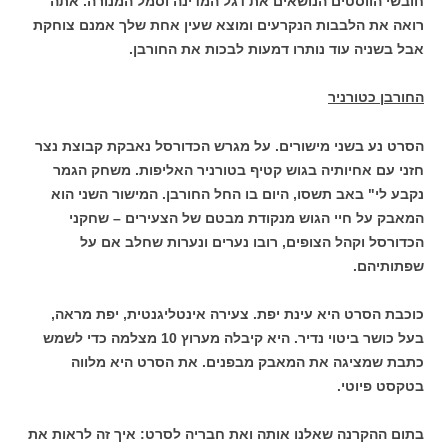
חובשי הווסטים הנושאים את דגל המדינה וסמל המנורה. אתה
רואה את הלבבות הנקרעים ומוצא שעין אחת שלך אמנם צוחקת
אבל בשניה עוד נותרו דמעות לבכות את החורבן.
החורבן כטורניר
הסרט נע בשני מישורים. על מגרש הכדורסל נאבקת קבוצת נצר
חזני עם אחיותיה בגוש קטיף בטורניר האליפות. משחק הגמר
נקבע לי" באב תשסו, היום בו החל החורבן. המישור השני הוא
המאבק על חיי הגוש מנקודת מבטם של הצעירים – שחקני
הכדורסל וקהל הצופים, רובו נערים ונערות שחלב אם על
שפתותיהם.
כוכבת הסרט היא עינת יפת. צעירה אינטליגנטית, יפת מראה,
בעל כושר ביטוי נדיר. היא קיבלה מערוץ 10 מצלמה כדי לשמש
כתבת שמציגה את המאבק מבפנים. את הסרט היא מלווה
בטקסט פיוטי.
בתום ההקרנה שאלנו אותה ואת חבריה לסרט: איך זה לראות את