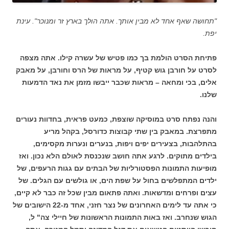
"תחושה שאף אחד לא מבין אותך. אתה הולך בארץ זר ומנוכר". עינת
יפת.
פתיחת הסרט הולמת בך כמו פטיש של עשרה קילו. אתה מצפה
לסרט על חורבן גוש קטיף, על מראות של הרס וחורבן, על מאבק
אלים, בכי ומחאה – מראות שכבר ייבשו מזמן את נאד הדמעות
שלנו.
והנה נפתח סרט במוסיקה שוצפת, כמעט פראית, בחדוות נעורים
מתפרצת. במאבק בין שתי קבוצות כדורסל, בקהל מריע
בהתלהבות, בצעירים יפים ויפות, בנערים ונערות מקסימים,
בילדים מתוקים. לרגע אתה חושב שנכנסת לאולם הלא נכון. ואז
מופיעות התמונות הפסטורליות של הבתים עם גגות הרעפים, של
ילדים המתפלשים בחול על שפת הים, או גולשים עם הגלים. של
עצים ופרחים ומדשאות. ואתה פתאום מבין שכל זה כבר לא קיים,
כי אתה עד לימים האחרונים של נצר חזני, אחד מ-22 הישובים של
הגוש שנחרב. ואז באות התמונות הראשונות של חיילי צה" ל,