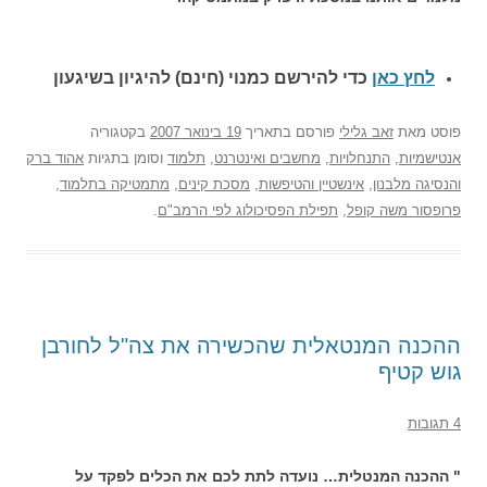
לחץ כאן
כדי להירשם כ
מנוי (חינם) להיגיון בשיגעון
פוסט
מאת
זאב גלילי
פורסם בתאריך
19 בינואר 2007
בקטגוריה
אנטישמיות
,
התנחלויות
,
מחשבים ואינטרנט
,
תלמוד
וסומן בתגיות
אהוד ברק
והנסיגה מלבנון
,
אינשטיין והטיפשות
,
מסכת קינים
,
מתמטיקה בתלמוד
,
פרופסור משה קופל
,
תפילת הפסיכולוג לפי הרמב"ם
.
ההכנה המנטאלית שהכשירה את צה"ל לחורבן
גוש קטיף
4 תגובות
" ההכנה המנטלית… נועדה לתת לכם את הכלים לפקד על