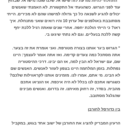
" התחלתי להיות מודעת לזה שישראל שלנו שונה מישראל שבחוץ
עוד לפני הגרוש. כשהגעתי אל התקשורת. לא האמנתי שאנשים
יכולים להגיע לשנאה כל כך גדולה למישהו שהם לא מכירים. הייתי
מסתובבת באולפנים של ערוץ 10 והיו רואים שאני מתנחלת. איך
ראו? כי הייתי הולכת יחפה. אחרי שנים שאתה רגיל ללכת יחף
קשה ללכת בנעליים. וגם לא נתתי שיגעו בי.
" הגרוש ביגר אותנו בצורה מטורפת. ואני אומרת את זה בצער.
אתה מסתכל כמה צעדים קדימה. ואז אתה אומר לעצמך: היינו
שם, עם ישראל לא הבין למה, אז הם יבינו. דרכי ההיסטוריה
נפתלות. בזמן המלחמה היינו בצפון לעזור לאנשים. האנשים שם
לא הבינו. מי אתם, אמרו לנו. מזמינים אותנו לקראווילות שלכם?
כשגרשו אתכם לנו בכלל לא היה איכפת. אז הוציאו אתכם
מהבית. בסדר, זה רחוק מאיתנו. זה בדרום. ואנשים מבינים
שהגלגל מסתובב.
בין כדורסל לחורבן
הרעיון המבריק להציג את החורבן של ישוב אחד בגוש, במקביל