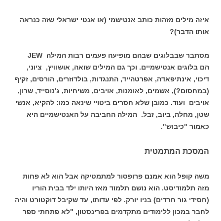
איזה מילים מזהות כותב אנטישמי (או אנטי ישראלי שזה כנראה
אותו הדבר)?
מסתבר שבבלוגים שבהם מופיעה פעמים רבות המילה JEW
הם בלוגים אנטישמיים. וכך גם המילים שואה, אושוויץ, ציוני,
דיכוי, אינתיפאדה, אפרטהייד, התנגדות, בולדוזרים, הורסים, זקיף
(במחסום?), אשמים, לאומנות, אויבים, משיחיות, ג'נוסייד, שרון,
אויבים ועוד. כמובן שלא חסרים ביטויי שינאה כמו: להקיא, אנשי
שטן, מחלה, ביוב, זבל. המילה החביבה על האנטישמיים היא
כאמור "כיבוש".
המסכת המתמטית
משה קופל הוא אמנם פרופסור למתמטיקה אבל הוא לא פחות
מזה תלמודיסט. הוא נושם תלמוד מאז היותו ילד בבית הוריו
(חסידי גור חרדים) בניו יורק. לפי עדותו, עד שקיבל דוקטורט והיה
לחבר במכון ללימודים מתקדמים בפרינסטון, "לא פתחתי ספר