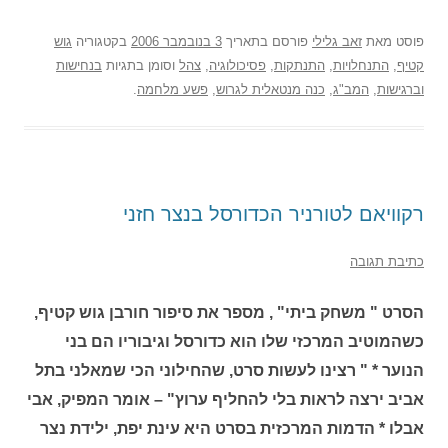
פוסט
מאת
זאב גלילי
פורסם בתאריך
3 בנובמבר 2006
בקטגוריה
גוש
קטיף
,
התנחלויות
,
התנתקות
,
פסיכולוגיה
,
צהל
וסומן בתגיות
בנחישות
וברגישות
,
המב"ג
,
כנה מנטאלית לגרוש
,
פשע מלחמה
.
רקוויאם לטורניר הכדורסל בנצר חזני
כתיבת תגובה
הסרט " משחק ביתי" , מספר את סיפור חורבן גוש קטיף,
כשהמוטיב המרכזי שלו הוא כדורסל וגיבוריו הם בני
הנוער * " רצינו לעשות סרט, שהחילוני הכי שמאלני בתל
אביב ירצה לראות בלי להחליף ערוץ" – אומר המפיק, אבי
אבלו * הדמות המרכזית בסרט היא עינת יפת, ילידת נצר