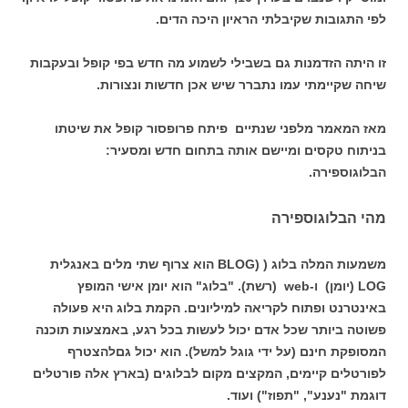
לפי התגובות שקיבלתי הראיון היכה הדים.
זו היתה הזדמנות גם בשבילי לשמוע מה חדש בפי קופל ובעקבות
שיחה שקיימתי עמו נתברר שיש אכן חדשות ונצורות.
מאז המאמר מלפני שנתיים פיתח פרופסור קופל את שיטתו
בניתוח טקסים ומיישם אותה בתחום חדש ומסעיר:
הבלוגוספירה.
מהי הבלוגוספירה
משמעות המלה בלוג ( (BLOG הוא צרוף שתי מלים באנגלית
LOG (יומן) ו-web (רשת). "בלוג" הוא יומן אישי המופץ
באינטרנט ופתוח לקריאה למיליונים. הקמת בלוג היא פעולה
פשוטה ביותר שכל אדם יכול לעשות בכל רגע, באמצעות תוכנה
המסופקת חינם (על ידי גוגל למשל). הוא יכול גםלהצטרף
לפורטלים קיימים, המקצים מקום לבלוגים (בארץ אלה פורטלים
דוגמת "נענע", "תפוז") ועוד.