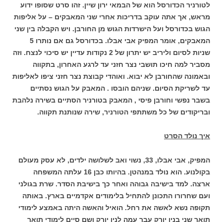
לטורניר הכדורסל הוא של הבמאי ירון שיין. זהו סרט שסופו ידוע
מראש, אך אתה עוקב בדריכות אחרי שני המאבקים – על אליפות
הגוש בכדורסל ועל הישרדות הגוש מן החורבן. ויש הקבלה בין שני
המאבקים, אומר המפיק אבי אבלו. בכדורסל גם אם נותרו 5
שניות לסיום וליריב יש יתרון של 2 נקודות עדיין יש סיכוי לנצח. וזה
מסביר למה חיכו תושבי נצר חזני עד לרגע האחרון, בתקווה
ובאמונה שהחורבן לא יבוא. ואוהדי קבוצת נצר חזני ציפו לאליפות
עד לשריקת הסיום. שניהם הובסו . המאבק על הגוש נסתיים
בשבר נפשי וחורבן פיסי , המאבק בטורניר הסתיים בשירה נלהבת
ובריקודים של כל משתתפי הטורניר, שירה שנותנת תקווה.
איך נולד הסרט
המפיק, אבי אבלו, 33, נשוי ואב לשלושה ילדים, לא עסק מעולם
בקולנוע. הוא נולד במנהטן. בהיותו כבן 16 עלתה המשפחה
ארצה. למד בישיבה גבוהה ואחר כך בישיבת הסדר. שרת בגולני
ועם שחרורו התכונן להתחיל בלימודים אקדמיים בארץ. באותה
תקופה נשא לאשה את רחל. הואיל והאשה היתה באמצע לימודי
תואר שני בניו יורק עבר עמה לניו יורק ושם סיים לימודי תואר