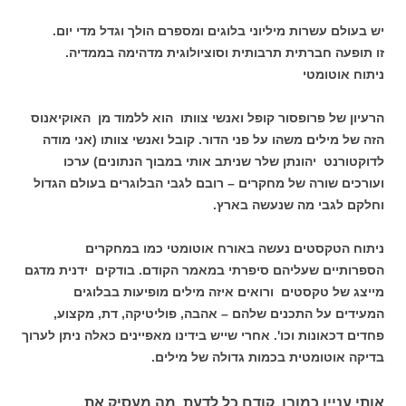
יש בעולם עשרות מיליוני בלוגים ומספרם הולך וגדל מדי יום.
זו תופעה חברתית תרבותית וסוציולוגית מדהימה בממדיה.
ניתוח אוטומטי
הרעיון של פרופסור קופל ואנשי צוותו הוא ללמוד מן האוקיאנוס
הזה של מילים משהו על פני הדור. קובל ואנשי צוותו (אני מודה
לדוקטורנט יהונתן שלר שניתב אותי במבוך הנתונים) ערכו
ועורכים שורה של מחקרים – רובם לגבי הבלוגרים בעולם הגדול
וחלקם לגבי מה שנעשה בארץ.
ניתוח הטקסטים נעשה באורח אוטומטי כמו במחקרים
הספרותיים שעליהם סיפרתי במאמר הקודם. בודקים ידנית מדגם
מייצג של טקסטים ורואים איזה מילים מופיעות בבלוגים
המעידים על התכנים שלהם – אהבה, פוליטיקה, דת, מקצוע,
פחדים דכאונות וכו'. אחרי שייש בידינו מאפיינים כאלה ניתן לערוך
בדיקה אוטומטית בכמות גדולה של מילים.
אותי עניין כמובן קודם כל לדעת מה מעסיק את