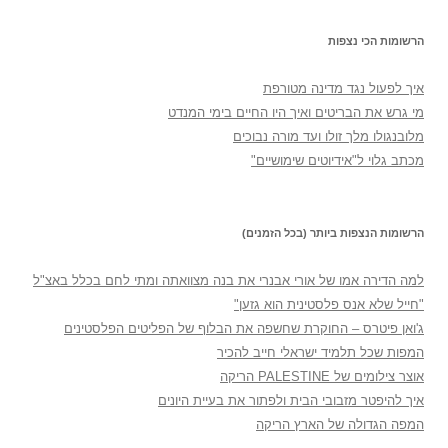
הרשומות הכי נצפות
איך לפעול נגד מדינה מטורפת
מי גרש את הבריטים ואיך היו החיים בימי המנדט
מלובנגולו מלך זולו ועד מורה נבוכים
מכתב גלוי ל"אידיוטים שימושיים"
הרשומות הנצפות ביותר (בכל הזמנים)
למה הדירה אמו של אורי אבנרי את בנה מצוואתה ומתי לחם בכלל באצ"ל
"חייל שלא אנס פלסטינית הוא גזען"
ג'ואן פיטרס – החוקרת שחשפה את הבלוף של הפליטים הפלסטינים
המפות שכל תלמיד ישראלי חייב להכיר
אוצר צילומים של PALESTINE הריקה
איך להיפטר מזבובי הבית ולפתור את בעיית היונים
המפה הגדולה של הארץ הריקה