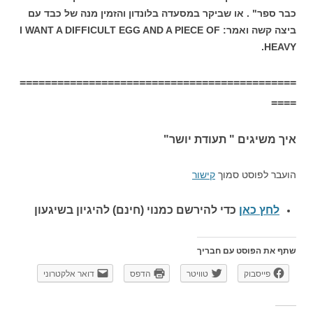
כבר ספר" . או שביקר במסעדה בלונדון והזמין מנה של כבד עם
ביצה קשה ואמר: I WANT A DIFFICULT EGG AND A PIECE OF
HEAVY.
============================================
====
איך משיגים " תעודת יושר"
הועבר לפוסט סמוך
קישור
לחץ כאן
כדי להירשם כ
מנוי (חינם) להיגיון בשיגעון
שתף את הפוסט עם חבריך
פייסבוק
טוויטר
הדפס
דואר אלקטרוני