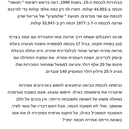
בבחירות לכנסת ה-15, בשנת 1998, רצה בראש רשימת " תנופה"
וזכתה ב-44,953 קולות. חסרו לה רק כמה אלפי קולות כדי להיכנס
לכנסת עם שני מנדטים. תנועת " שלומציון" של אריאל שרון
שרצה לכנסת ה-7 ב-1977 זכתה רק ב-33,947 קולות.
פנינה רוזנבלום עשתה דרך ארוכה מאז התגוררה עם אמה בצריף
קטן בפתח תקווה. בגיל 17 נכנסה למספרה והפכה מנערה בעלת
מראה מזרחי ושיער שחור לבלונדינית זוהרת. היא החלה כבעלת
קיוסק לכריכים, הפכה דוגמנית וזמרת. את עסקיה התחילה עם
מינוס של 20 אלף דולר והגיעה למפעל שמחזור המכירות שלו
מגיע ל-25 מיליון דולר המעסיק 140 עובדים.
כניסתה לכנסת הביאה עיתונאים לחפש בארכיונים אמירות
שיסגירו את טיפשותה כאילו. חיפשו ומצאו. פעם בשובה מגרמניה
נשאלה משהו על השואה ותשובתה הייתה: אין בוכים על חלב
שנשפך. אולי לא תשובה חכמה. אבל האם דבריו של טומי לפיד,
האשכנזי המשכיל כאילו, על הזקנה מרפיח המזכירה לו את אמו
בשואה הייתה אמירה חכמה יותר?