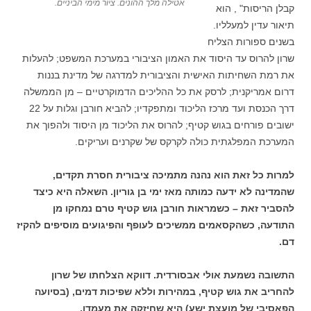
אטילה מלך ההונים. ציור מימי הביניים.
קבלן הריסות" , הוא
תיאור עדין למעלליו.
בשנים ספורות הצליח
שרון להרוס עד היסוד את האמון הציבורי במערכת המשפט; להעלות
את רמת השחיתות האישית והציבורית למדרגה של מדינת בננות
דרום אמריקנית; לרסק את כל ההליכים הדמוקרטיים – מן הממשלה
דרך הכנסת ועד מרכז הליכוד ומתפקדיו; להביא חורבן וגלות על 22
ישובים פורחים בגוש קטיף; להרוס את הליכוד מן היסוד ולהפוך את
המערכת המפלגתית כולה לקרקס של שקרנים ועריקים.
למרות כל זאת הוא נהנה מתמיכה ציבורית חסרת תקדים,
שהמדינה לא ידעה כמותה מאז ימי בן גוריון. השאלה היא כיצד
להסביר זאת – כשמראות חורבן גוש קטיף טרם נמחקו מן
התודעה, כשהקסאמים ממשיכים לעופף והפיגועים מוסיפים להקיז
דם.
התשובה נשמעת אולי אבסורדית. דווקא הצלחתו של שרון
להחריב את גוש קטיף, במהירות וללא שפיכות דמים, (בסיועה
הפאסיבי של מועצת ישע) היא שחיזקה את מעמדו.