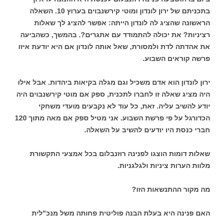
בתכניתם של ירון לונדון ומוטי קירשנבוים בערוץ 10. השאלה
הראשונה שהציג לה לונדון הייתה: אפשר להציג לך שאלות
רציניות? את יכולה להתמודד עם אתגרים?. בהמשך, כשהביעה
את אהדתה לדת ולמסורת, שאל אותה לונדון אם היא יודעת איזו
פרשה קוראים השבוע.
ירון לונדון הוא אדם משכיל וגם מגלה בקיאות ביהדות. אבל אילו
היה מציג שאלה זו לחברו לתכנית, ספק אם מוטי קירשנבוים היה
יודע להשיב עליה. זאת, כל עוד לא נקבעים מועדי משחקי
הכדורגל על פי פרשת השבוע. אני מטיל ספק אם מאה מתוך 120
חברי כנסת היו יודעים להשיב על השאלה.
שאלות דומות הוצגו לפנינה רוזנבלום בכל אמצעי התקשורת
מלוות הערות ציניות ולגלגניות.
מה מקור ההתנשאות הזו?
האם פנינה היא בעלת הבנה פוליטית פחותה משל מנכ"לית