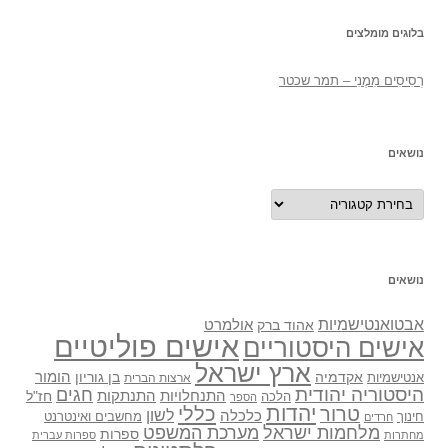
בלוגים מומלצים
רְסִיסִים מִמֶנִי – תמר שכטר
נושאים
נושאים
נושאים
אבטואנטישמיות
אולמרט
אהוד ברק
אישים פוליטיים
אישים היסטוריים
ארץ ישראל
אקדמיה
בן גוריון
הומור
אנטישמיות
ארצות הברית
היסטוריה יהודית
חגים
התנתקות
התנחלויות
חז"ל
הלכה
הספר
יהדות
כללי
טרור
לשון
כלכלה
מחשבים ואינטרנט
חינוך
חרדים
מלחמות ישראל
מערכת המשפט
ספרות
מחתרות
ספרות עברית