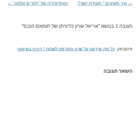
→
ניווט
איך משיגים " תעודת יושר?
האוליגרכיה של "להרים טלפון"
←
בפוסטים
תגובה 1 בנושא “
אריאל שרון כליוויתן של תומאס הובס
”
פינגבאק:
כל מה שידענו על שרון והעדפנו לשכוח | היגיון בשיגעון
השאר תגובה