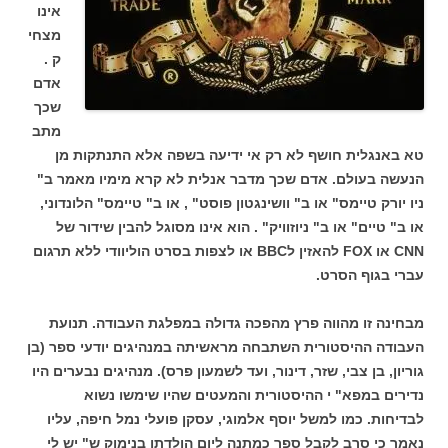
אינו
מצחי
ק .
אדם
שכך
מתב
טא באנגלית חושף לא רק אי ידיעה בשפה אלא התנתקות מן
הנעשה בעולם. אדם שכך מדבר אנלית לא קרא מימיו מאמר ב"
ניו יורק טיימס" או ב" וושינגטון פוסט" , או ב" טיימס" הלונדוני,
או ב" טיים" או ב" ניוזוויק" . הוא אינו מסוגל להבין שידור של
CNN או FOX להאזין לBBC או לצפות בסרט הוליוודי ללא תרגום
עברי בגוף הסרט.
מבחינה זו מהווה פרץ מהפכה גדולה במפלגת העבודה. תנועת
העבודה ההיסטורית השתבחה מראשיתה במנהיגים יודעי ספר (בן
גוריון, בן צבי, שזר, דינור, ועד לשמעון פרס). מנהיגים נבערים היו
נדירים במפא" י ההיסטורית והמעטים שהיו שימשו נשוא
לבדיחות. כמו למשל יוסף אלמוגי, עסקן פועלי נמל חיפה, עליו
נאמר כי סרב לקבל ספר כמתנה ליום הולדתו בנימוק ש" יש לי