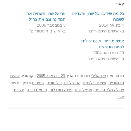
קשור
כל מה שידענו על שרון והעדפנו
אריאל שרון השחית את
לשכוח
המדינה וגם את צה"ל
4 בינואר 2014
3 בנובמבר 2006
ב-"אישים היסטוריים"
ב-"אישים היסטוריים"
אנשי מודיעין אינם יכולים
להיות מנהיגים
20 בפברואר 2004
ב-"אישים היסטוריים"
פוסט
מאת
זאב גלילי
פורסם בתאריך
23 בדצמבר 2005
בקטגוריה
אישים
היסטוריים
,
אישים פוליטיים
,
התנחלויות
,
פילוסופיה
,
שחיתות
וסומן בתגיות
אטילה מלך ההונים
,
אריאל שרון
,
פנינה רוזנבלום
,
תומאס הובס
,
תעודת
יושר
.