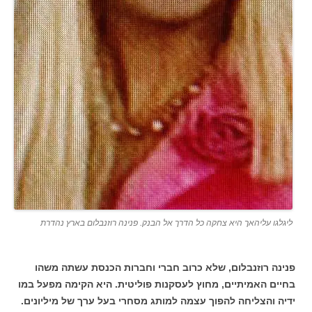
ליגלגו עליהאך היא צחקה כל הדרך אל הבנק. פנינה רוזנבלום בארץ נהדרת
פנינה רוזנבלום, שלא כרוב חברי וחברות הכנסת עשתה משהו
בחיים האמיתיים, מחוץ לעסקנות פוליטית. היא הקימה מפעל במו
ידיה והצליחה להפוך עצמה למותג מסחרי בעל ערך של מיליונים.