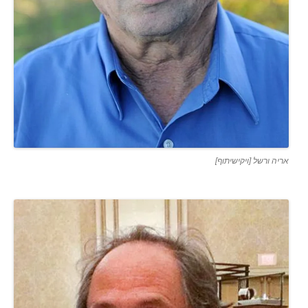
אריה ורשל [ויקישיתוף]