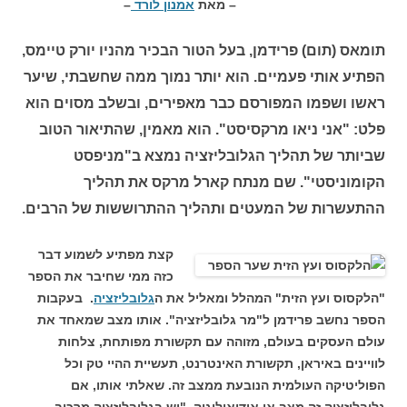
– מאת
אמנון לורד
–
תומאס (תום) פרידמן, בעל הטור הבכיר מהניו יורק טיימס,
הפתיע אותי פעמיים. הוא יותר נמוך ממה שחשבתי, שיער
ראשו ושפמו המפורסם כבר מאפירים, ובשלב מסוים הוא
פלט: "אני ניאו מרקסיסט". הוא מאמין, שהתיאור הטוב
שביותר של תהליך הגלובליזציה נמצא ב"מניפסט
הקומוניסטי". שם מנתח קארל מרקס את תהליך
ההתעשרות של המעטים ותהליך ההתרוששות של הרבים.
קצת מפתיע לשמוע דבר
כזה ממי שחיבר את הספר
"הלקסוס ועץ הזית" המהלל ומאליל את ה
גלובליזציה
. בעקבות
הספר נחשב פרידמן ל"מר גלובליזציה". אותו מצב שמאחד את
עולם העסקים בעולם, מזוהה עם תקשורת מפותחת, צלחות
לוויינים באיראן, תקשורת האינטרנט, תעשיית ההיי טק וכל
הפוליטיקה העולמית הנובעת ממצב זה. שאלתי אותו, אם