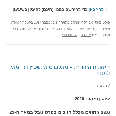
לחץ כאן
כדי להירשם כ
מנוי (חינם) להיגיון בשיגעון
פוסט
מאת
זאב גלילי
פורסם בתאריך
1 בנובמבר 2017
בקטגוריה
אוסלו
,
אישים היסטוריים
,
אישים פוליטיים
,
בן גוריון
,
מלחמות ישראל
,
צהל
,
רבין
וסומן בתגיות
יצח רבין
,
מורשת רבין
.
הגאונות היהודית – מאלברט אינשטיין ועד מאיר
לנסקי
7 תגובות
עידגון דצמבר 2015
28.6 אחוזים מכלל הזוכים בפרס נובל במאה ה-21