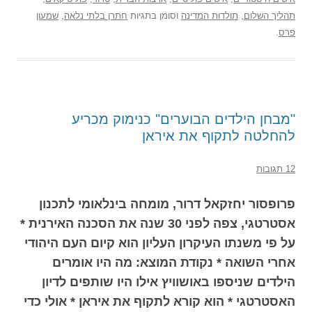
תהליך השלום
,
תולדות המדינה
וסומן בתגיות
חתרן בלתי נלאה
,
שמעון
פרס
.
"מבחן הילדים הבוערים" כנימוק מכריע
להחלטה לתקוף את איראן
12 תגובות
פרופסור יחזקאל דרור, מומחה בינלאומי לתכנון
אסטרטגי, צפה לפני 30 שנה את הסכנה האירנית *
על פי משנתו העיקרון העליון הוא קיום העם היהודי
אחרי השואה * נקודת המוצא: מה היו אומרים
הילדים שניספו באושוויץ אילו היו שותפים לדיון
האסטרטגי * הוא קורא לתקוף את איראן * אולי כדי