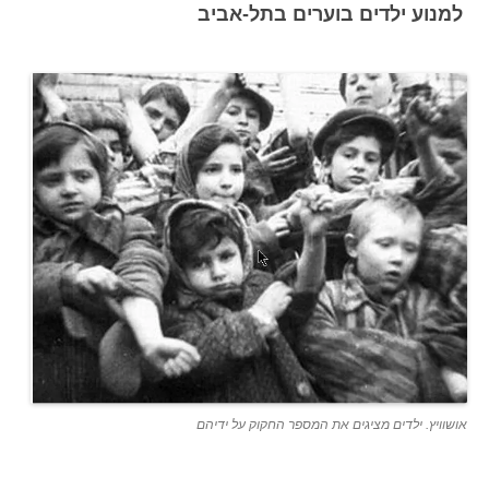
למנוע ילדים בוערים בתל-אביב
אושוויץ. ילדים מציגים את המספר החקוק על ידיהם