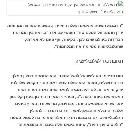
"הדוגמא השניה מהימים האלה היא ירדן. בשבוע שפרצו המהומות
ירדן חתמה על הסכם סחר חופשי עם ארה"ב. היא בין המדינות
הבודדות בעולם שזכו לכך. בקיצור, אף פעם לא אמרתי,
שהגלובליזציה מסיימת את המלחמות".
תגובת נגד לגלובליזציה
תום פרידמן בא לישראל לרגל המצב. הוא התמקם במלון המלך
דוד בירושלים, ומכאן הוא שולח עכשיו את הטור הקבוע שלו לניו
יורק טיימס. זה לא יהיה מוגזם לתאר אותו כאחד העיתונאים
המשפיעים ביותר בארה"ב, ובענייני המזרח התיכון בעידן קלינטון
יתכן שהוא המשפיע ביותר. מבחינתו, מה שקורה בארץ בימים
אלה זו התגלמות הבאקלאש – תגובת הנגד – לתהליך
הגלובליזציה. וגם בתגובות הנגד האלה הוא מרבה לעסוק בספרו
"הלקסוס ועץ הזית", שיצא בימים אלה בעברית בהוצאת הד