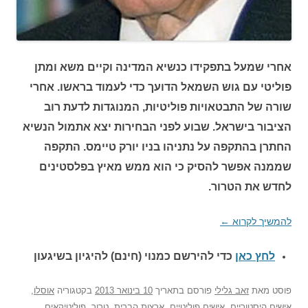
אחרי שמעל בתפקידו כנשיא המדינה וקיים משא ומתן
פוליטי עם גוש השמאל הדועך כדי לעמוד בראשו. אחרי
שורה של התבטאויות פוליטיות, המנוגדות לדעת רוב
הציבור בישראל. שבוע לפני הבחירות יצא אתמול הנשיא
החתרן בהתקפה על נתניהו בניו יורק טיימס. התקפה
שממנה אפשר להסיק כי הוא ממש מאיץ בפלסטינים
לחדש את הטרור.
להמשיך לקרוא
←
לחץ כאן
כדי להירשם כ
מנוי (חינם) להיגיון בשיגעון
פוסט
מאת
זאב גלילי
פורסם בתאריך
10 בינואר 2013
בקטגוריה
אוסלו
,
אישים היסטוריים
,
אישים פוליטיים
,
ארצות הברית
,
טרור
,
פוליטיקאים
,