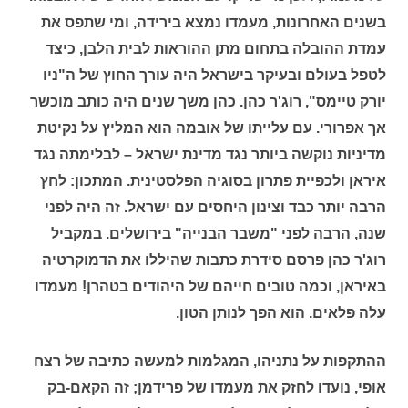
בשנים האחרונות, מעמדו נמצא בירידה, ומי שתפס את
עמדת ההובלה בתחום מתן ההוראות לבית הלבן, כיצד
לטפל בעולם ובעיקר בישראל היה עורך החוץ של ה"ניו
יורק טיימס", רוג'ר כהן. כהן משך שנים היה כותב מוכשר
אך אפרורי. עם עלייתו של אובמה הוא המליץ על נקיטת
מדיניות נוקשה ביותר נגד מדינת ישראל – לבלימתה נגד
איראן ולכפיית פתרון בסוגיה הפלסטינית. המתכון: לחץ
הרבה יותר כבד וצינון היחסים עם ישראל. זה היה לפני
שנה, הרבה לפני "משבר הבנייה" בירושלים. במקביל
רוג'ר כהן פרסם סידרת כתבות שהיללו את הדמוקרטיה
באיראן, וכמה טובים חייהם של היהודים בטהרן! מעמדו
עלה פלאים. הוא הפך לנותן הטון.
ההתקפות על נתניהו, המגלמות למעשה כתיבה של רצח
אופי, נועדו לחזק את מעמדו של פרידמן; זה הקאם-בק