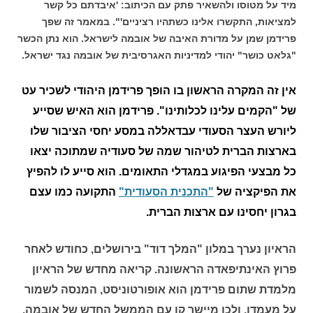
מיד על מטוסו ולהשאיר פתק עם הכיתוב: 'איבדתם כל קשר
למציאות, התקשרו אלינו כשתהיו רציניים'". במאמר זה שפך
פרידמן שמן על מדורת האיבה של אובמה לישראל. הוא נתן הכשר
"גלאט כושר" יהודי למדיניות האגרסיבית של אובמה נגד ישראל.
אין זה המקרה הראשון בו הופך פרידמן היהודי לשכיר עט
של "הקמים עלינו לכלותינו". פרידמן הוא האיש שסייע
ליורש העצר הסעודי עבדאללה במסע יחסי הציבור שלו
בארצות הברית לטיהור שמה של סעודיה שמתוכה יצאו
כל מבצעי הפיגוע במגדלי התאומים. הוא סייע לו להפיץ
את הפיקציה של
"התכנית הסעודית"
התקועה כמו עצם
בגרון יחסינו עם ארצות הברית.
הראיון נערך במלון "המלך דוד" בירושלים, כחודש לאחר
פרוץ האינתיפאדה הראשונה. קריאה מחדש של הראיון
מלמדת שתום פרידמן הוא אופורטוניסט, המנסה לשמור
על מעמדו, ולכן מיישר קו עם הממשל החדש של אובמה.