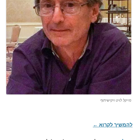
מייקל לויט ויקישיתוף
להמשיך לקרוא
←