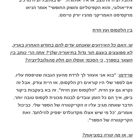
גלובליזציה זה מצב או אידיאולוגיה. "יש בגלובליזציה מרכיב
אידיאולוגי, והוא הקפיטליזם והשוק החופשי" אומר הניאו
מרקסיסט האמריקני מהניו יורק טיימס.
בין הלקסוס ועץ הזית
ש: האם כל האירועים שאנחנו עדים להם בחודש האחרון בארץ,
לא מפוצצים בעצם חור גדול בתיאוריה שלך? אתה הרי כותב בין
השאר בספרך, כי הסכמי אוסלו הם חלק מהגלובליזציה?
פרידמן
: "בוא אני אעזור לך לרדת מהעץ הגבוה שטיפסת עליו.
אם לספר שלי היו קוראים רק הלקסוס, אז היית צודק. אבל זה
נקרא גם עץ הזית. "הלקסוס ועץ הזית". זה בא בעקבות ביקור
ביפן, איך הם כל הזמן עובדים לבנות מכונית לקסוס טובה יותר.
הדבר שאתה מגיב עליו זו הקריקטורה של הספר שלי. כביכול
אומרים, 'כל מי שיש אצלו מקדונלדס יפסיק להילחם'. זאת
הקריקטורה של הספר".
ש: אז מה קורה במציאות?