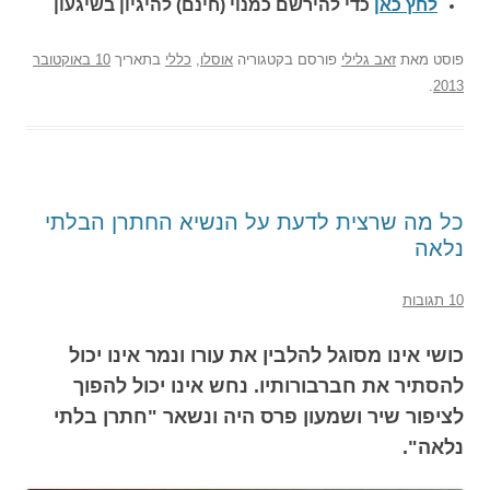
לחץ כאן
כדי להירשם כ
מנוי (חינם) להיגיון בשיגעון
פוסט
מאת
זאב גלילי
פורסם בקטגוריה
אוסלו
,
כללי
בתאריך
10 באוקטובר
.
2013
כל מה שרצית לדעת על הנשיא החתרן הבלתי
נלאה
10 תגובות
כושי אינו מסוגל להלבין את עורו ונמר אינו יכול
להסתיר את חברבורותיו. נחש אינו יכול להפוך
לציפור שיר ושמעון פרס היה ונשאר "חתרן בלתי
נלאה".