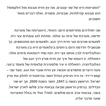
"המציאות היא של שני קטבים. מה עץ הזית מבטא מול הלקסוס?
הוא מבטא קהילתיות, שבטיות, מסורת. ואלה דברים מאוד
חשובים.
שני תהליכים מתרחשים היום: האחד, היווצרותה של מערכת
חדשה, מערכת של איזה גג עולמי. מתחת לגג צומחים עצי זית.
לפעמים פורצים עצי הזית דרך הגג. ולפעמים הם מתכופפים. כך
שבשבילי הדרמה היום ביחסים בינלאומיים היא בין מערכת
הגלובליזציה לבין אותם עצי זית. הנה שתי דוגמאות מימים אלה:
רמאללה. זו דוגמא של איך עץ הזית פורץ דרך הגג של
הגלובליזציה. רמאללה זו עיר פלסטינית קלאסית של מעמד בינוני,
והנה היצרים מתפרצים ועכשיו עץ הזית שובר את הגג. מצד שני –
קמפ דייויד. זה היה הניסיון הגדול השני בהיסטוריה לחלק את ארץ
ישראל. הראשון נעשה ב-1947, השני בשנת 2000. אך יש שני
הבדלים: בניסיון הראשון שבעה צבאות ערב פלשו לארץ ישראל.
בשני, צבאות ערב אינם פולשים. למה? אולי זה בגלל המערכת
שאני מדבר עליה.