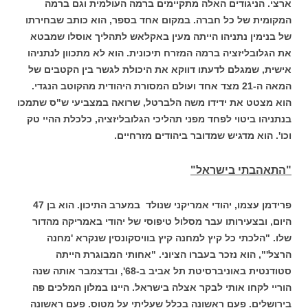
ארצי. הניגודים האלה מתקיימים ברמה העולמית וגם ברמה
המקומית של כל חברה. במקום אחד בספר, הוא כותב שבחירתו
של בנימין נתניהו הייתה מעין באקלאש לתהליך אוסלו שמבטא
את הגלובליזציה ברמה המזרח תיכונית. הוא לא מתכוון לנתניהו
אישית, שמגלם לדעתו דווקא את היכולת לגשר בין הקטבים של
המאה ה-21 מצד אחד ועולם המסורת היהודית מהקוטב הנגדי.
הוא מצטט את ידידו משה הלברטל, שרואה במצביעי ש"ס שתמכו
בנתניהו ביטוי לפחד מפני תהליכי הגלובליזציה, כלכלת ההיי טק
וכו'. הוא מדגיש שמדובר ביהודים מזרחיים.
"התאהבתי בישראל"
פרידמן עצמו, יהודי אמריקני שנולד במערב התיכון. הוא בן 47
היום, ובצעירותו עבר מסלול טיפוסי של יהודי באמריקה מהדור
שלו. "הלכתי כל קיץ למחנה קיץ בוויסקונסין שנקרא 'מחנה
הרצל'", הוא נזכר בעברו הציוני. "אחותי המבוגרת הייתה
סטודנטית באוניברסיטת תל אביב ב-68', ובדצמבר אותה שנה
הוריי לקחו אותי לבקר אצלה בישראל. היינו במלון המלכים פה
בירושלים. פעם ראשונה בכלל שעליתי על מטוס. פעם ראשונה