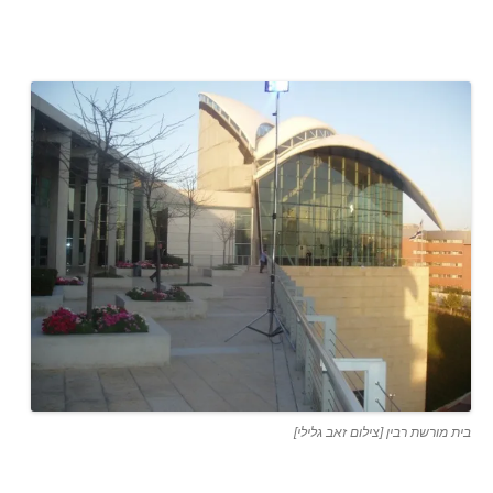
בית מורשת רבין [צילום זאב גלילי]