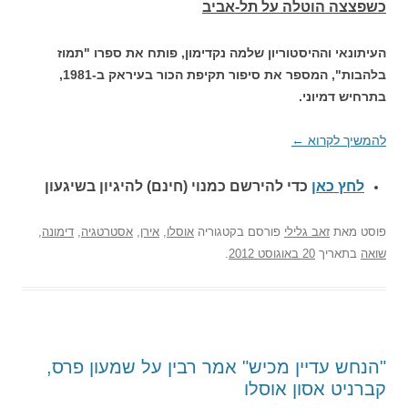
כשפצצה הוטלה על תל-אביב
העיתונאי וההיסטוריון שלמה נקדימון, פותח את ספרו "תמוז
בלהבות", המספר את סיפור תקיפת הכור בעיראק ב-1981,
בתרחיש דמיוני.
להמשיך לקרוא
←
לחץ כאן
כדי להירשם כ
מנוי (חינם) להיגיון בשיגעון
פוסט
מאת
זאב גלילי
פורסם בקטגוריה
אוסלו
,
אירן
,
אסטרטגיה
,
דימונה
,
שואה
בתאריך
20 באוגוסט 2012
.
"הנחש עדיין מכיש" אמר רבין על שמעון פרס,
קברניט אסון אוסלו