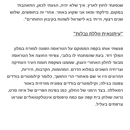
שנסעתי לחוץ לארץ. איך שלא יהיה, הגעתי לכאן, התאהבתי
במקום, נדלקתי ומאז אני שקוע באזור. אחרי זה בחופשים, שלוש
שנים רצוף, הייתי בא לישראל לשהות בקיבוץ החותרים".
"עיתונאית זוללת נבלות"
פגשתי אותו בקפה הממוקם על הטראסה הפונה למזרח במלון
המלך דוד. בעת שהמתנתי לו בלובי, צפיתי החוצה אל הטראסה
מבעד לחלון האחורי הענק, שממנו נשקפת חומת העיר העתיקה
וצריחיה השונים במלוא הדרם. המהומות, הקרבות, היריות,
ההרוגים היו אי שם מאחורי הרי החושך, כלומר קילומטרים בודדים
צפונה בגילה; וקילומטרים בודדים צפונית מזרחית באזור
רמאללה. בצד הימני של החלון, כמו בפינת הפריים של איזה סרט,
נראה שולחן בית קפה עם כמה טיפוסים אינטלקטואליים שנראו
צרפתים בעליל.