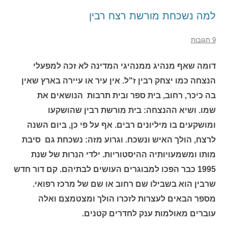
למה נשכחת מורשת רצח רבין
9 תגובות
דומה שאף מנהיג ממנהיגי המדינה לא זכה למפעלי
הנצחה כמו יצחק רבין ז"ל. אין עיר או עיירה בארץ שאין
בה כיכר, רחוב, בית ספר ובית תרבות הנושאים את
שמו. ושיא ההנצחה: בית מורשת רבין שהושקעו
ומושקעים בו מיליונים רבים. אף על פי כן, ביום השנה
לרצח, הולך האיש ונשכח. וגרוע מזה: נשכחת גם סיבת
מותו ומשמעויותיה ההיסטוריות. ילדי הנרות של שנת
1995 כבר הפכו למבוגרים העושים לבתיהם. קם דור חדש
שרבין הוא בשבילו שם רחוב או שם של מרכז רפואי.
מספר הבאים לעצרות לזכרו הולך ומצטמצם ואלה
עוברים מאולמות ענק לחדרים קטנים.