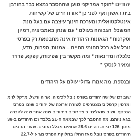
יהודים
*
חוקר אמריקני טוען שההסבר נמצא כבר בחורבן
בית ראשון ואף לפני כן * אורח חיים של קשיחות
אינטלקטואלית ומערכת חינוך עיצבה עם בעל מנת
המשכל הגבוהה בעולם * עם שנחן באמביציה, דמיון
וסקרנות * הגאונות היהודית אינה מתבטאת רק בפרסי
נובל אלא בכל תחומי החיים – אמנות, ספרות, מדע,
כלכלה ומדינאות * ומה מקשר בין שפינוזה, קפקא, פרויד
ומאיר לנסקי *
ובנספח: מה אמרו גדולי עולם על היהודים
שוב זכו שלושה יהודים בפרס נובל לכימיה. אריה ורשל, מייקל לוימ
ומרטין קרפלוס מצטרפים לשורה ארוכה של יהודים שזכו בפרס
הנכסף. ושוב שואלים: כיצד זוכים היהודים שנה אחר שנה להכרה
בגאוניותם. מה ההסבר לכך שבמאה ה-21 בלבד זכו היהודים ב-36
מתוך 126 זכיות. דהיינו 28.6 אחוזים מכלל הזוכים.
שעור הזוכים
היהודים בפרס נובל מאז החלו בחלוקת הפרס מגיע ל-22.7