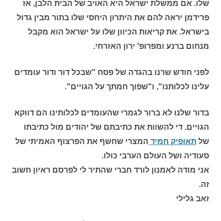
שלו. אם ממשלת ישראל היא האויב של הבית הלבן, אז
פרידמן יראה להם את היתרון היחסי שלו בתור מבין גדול
בישראל. את קריאות הכיוון שלו על ישראל הוא מקבל
מנחום ברנע ומפרופ' ירון האזרחי.
לפני חודש שרנו בהגדה של פסח "שבכל דור ודור עומדים
עלינו לכלותנו", ו"שפוך חמתך על הגויים".
בדור שלנו לא ברור לגמרי שהעומדים לכלותינו הם דווקא
הגויים. די להשוות את כתיבתם של יהודים מול כתיבתו
של
תאופיק חמיד
המצרי שחשף את הפרצוף האמיתי של
סעודיה ושל העולם הערבי כולו.
אני מודה לאמנון לורד חברי שהתיר לי לפרסם ראיון חשוב
זה.
זאב גלילי