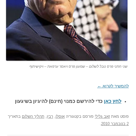
שני חתני פרס נובל לשלום – שמעון פרס ויאסר ערפאת – ויקישיתוף
להמשיך לקרוא
←
לחץ כאן
כדי להירשם כ
מנוי (חינם) להיגיון בשיגעון
פוסט
מאת
זאב גלילי
פורסם בקטגוריה
אוסלו
,
רבין
,
תהליך השלום
בתאריך
2 בנובמבר 2010
.