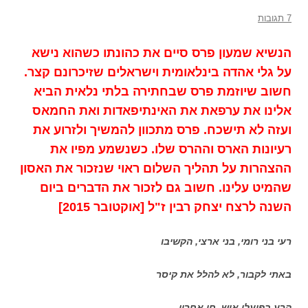
7 תגובות
הנשיא שמעון פרס סיים את כהונתו כשהוא נישא
על גלי אהדה בינלאומית וישראלים שזיכרונם קצר.
חשוב שיוזמת פרס שבחתירה בלתי נלאית הביא
אלינו את ערפאת את האינתיפאדות ואת החמאס
ועזה לא תישכח. פרס מתכוון להמשיך ולזרוע את
רעיונות הארס וההרס שלו. כשנשמע מפיו את
ההצהרות על תהליך השלום ראוי שנזכור את האסון
שהמיט עלינו. חשוב גם לזכור את הדברים ביום
השנה לרצח יצחק רבין ז"ל [אוקטובר 2015]
רעי בני רומי, בני ארצי, הקשיבו
באתי לקבור, לא להלל את קיסר
הרע בפועלי איש, חי אחריו