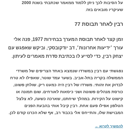
על הסיבות לכך ניתן ללמוד ממאמר שכתבתי בשנת 2000
שעיקריו מובאים בזה
.
רבין לאחר תבוסת 77
זמן קצר לאחר תבוסת המערך בבחירות 1977, פנה אלי
עורך ׳ידיעות אחרונות׳, דב יודקובסקי, וביקש שאפגש עם
יצחק רבין, כדי לסייע לו בכתיבת סדרת מאמרים לעיתון.
נפגשתי עם רבין במשרדו שנמצא באחד הצריפים של משרדי
הממשלה בקריה בתל-אביב. בשער עמד שוטר, שאפילו לא טרח
לבדוק את זהותי. משרדו של רבין היה כמעט ריק. שולחן פשוט,
כורסת מנהלים פשוטה ושני כיסאות לאורחים. שום תמונה או
קישוט על הקירות. במהלך שיחתנו, שארכה כשעה, לא צלצל
הטלפון אפילו פעם אחת. רבין קיבל אותי בהבעת הפנים
המבוישת שלו, והתייחס אלי בכבוד רב, אף שלא הכרנו קודם לכן.
להמשיך לקרוא
←