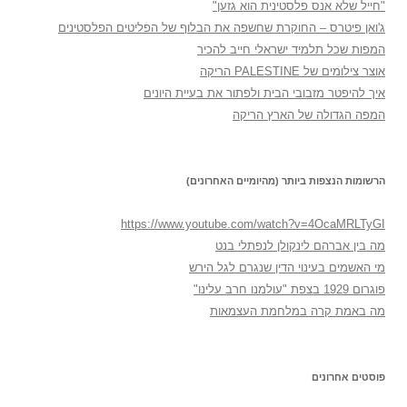
"חייל שלא אנס פלסטינית הוא גזען"
ג'ואן פיטרס – החוקרת שחשפה את הבלוף של הפליטים הפלסטינים
המפות שכל תלמיד ישראלי חייב להכיר
אוצר צילומים של PALESTINE הריקה
איך להיפטר מזבובי הבית ולפתור את בעיית היונים
המפה הגדולה של הארץ הריקה
הרשומות הנצפות ביותר (מהיומיים האחרונים)
https://www.youtube.com/watch?v=4OcaMRLTyGI
מה בין אברהם לינקולן לנפתלי בנט
מי האשמים בעינוי הדין שנגרם לגל הירש
פוגרום 1929 בצפת "עולמנו חרב עלינו"
מה באמת קרה במלחמת העצמאות
פוסטים אחרונים