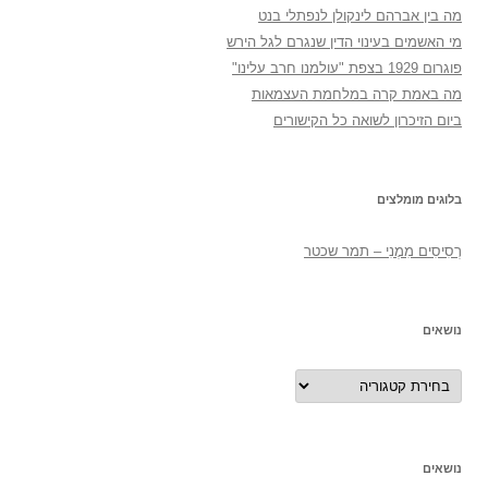
מה בין אברהם לינקולן לנפתלי בנט
מי האשמים בעינוי הדין שנגרם לגל הירש
פוגרום 1929 בצפת "עולמנו חרב עלינו"
מה באמת קרה במלחמת העצמאות
ביום הזיכרון לשואה כל הקישורים
בלוגים מומלצים
רְסִיסִים מִמֶנִי – תמר שכטר
נושאים
נושאים
נושאים