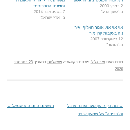
המתנחל הפוסט ציוני הראשון"
משה שמיר - תורתו הלאומית
2 במרץ 2000
ומשנתו הספרותית
ב-"לשון הרע"
7 בספטמבר 2014
ב-"ארץ ישראל"
אוי אוי אוי, אומר האלוף יאיר
נוה בעקבות קרן מור
12 באוקטובר 2007
ב-"הומור"
פוסט
מאת
זאב גלילי
פורסם בקטגוריה
שמאלנות
בתאריך
23 בנובמבר
.
2020
→
ניווט
מה בין גדעון סער ועדנה ארבל
הפשיזם היום הוא שמאל
←
בפוסטים
וה"בדיחה" של שמעון שיפר