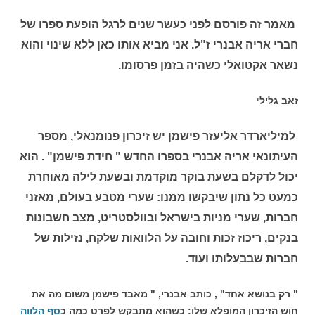
מאמר זה פורסם לפני כעשר שנים לרגל הופעת ספרו של
חברי אריה אבנרי ז"ל. אני מביא אותו כאן ללא שינוי והוא
נשאר אקטואלי כשהיה בזמן פרסומו.
זאב גליל
י
למיליארדר אליעזר פישמן יש זיכרון פנומנאלי, מספר
העיתונאי אריה אבנרי בספרו החדש " חידת פישמן" . הוא
יכול לדקלם בשעת בוקר מוקדמת ובשעת לילה מאוחרת
כמעט כל נתון שיבקשו ממנו: שערי מטבע בעולם, מאזני
חברות, שערי מניות בישראל ובוולסטריט, מצב חשבונות
בנקים, ריכוז זכות וחובה על הלוואות שלקח, נזילות של
חברות שבבעלותו ועוד.
" רק בנושא אחד" , כותב אבנרי, " מאבד פישמן משום מה את
חוש הזיכרון המופלא שלו: כשהוא מתבקש לפרט כמה כ
סף הלווה