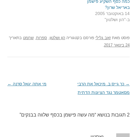
כמה כסף השקיע פישמן
באריאל שרון?
14 באוקטובר 2005
ב-"הון ושלטון"
פוסט
מאת
זאב גלילי
פורסם בקטגוריה
הון ושלטון
,
ספרות
,
שחמט
בתאריך
24 בינואר 2017
.
→
ניווט
כך גייס ב. מיכאל את הרבי
מי אתה יגאל סרנה
←
בפוסטים
מסאטמר נגד הציונות הדתית
2 תגובות בנושא “
מה עשה פישמן בכסף שלווה בבנקים
”
גאסטין