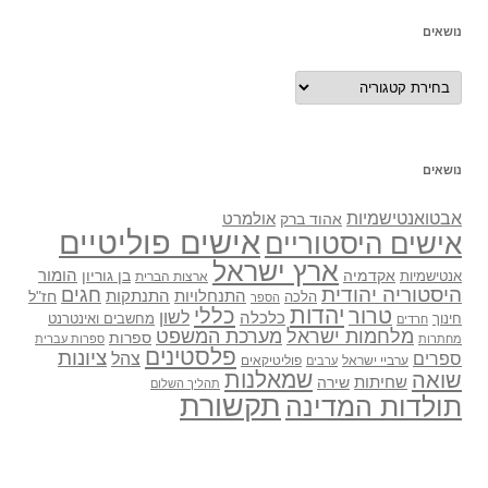
נושאים
נושאים
נושאים
אבטואנטישמיות
אולמרט
אהוד ברק
אישים פוליטיים
אישים היסטוריים
ארץ ישראל
אקדמיה
בן גוריון
הומור
אנטישמיות
ארצות הברית
היסטוריה יהודית
חגים
התנתקות
התנחלויות
חז"ל
הלכה
הספר
יהדות
כללי
טרור
לשון
כלכלה
מחשבים ואינטרנט
חינוך
חרדים
מלחמות ישראל
מערכת המשפט
ספרות
מחתרות
ספרות עברית
פלסטינים
ציונות
ספרים
צהל
ערביי ישראל
פוליטיקאים
ערבים
שואה
שמאלנות
שחיתות
שירה
תהליך השלום
תקשורת
תולדות המדינה