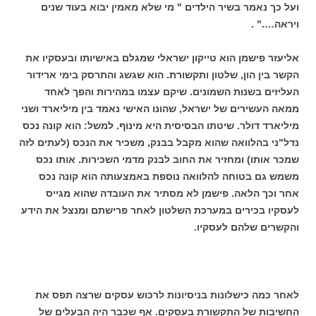
ועל כך נאמר בשיר הילדים " מי שלא מאמין יבוא בעוד שנים
ויראה…." .
אליעזר פישמן הוא טייקון ישראלי שמגלם באישיותו ובעסקיו את
הקשר בין הון, שלטון ותקשורת. הוא שגשג והתרסק בימי ארידור
העליזים בשנות השמונים. שיקם עצמו במהירות והפך לאחד
ממאה העשירים של ישראל, שהונו האישי נאמד בין מיליארד ושני
מיליארד דולר. שיטתו הבסיסית היא מינוף. למשל: הוא קונה נכס
נדל"ני בהלוואה שהוא מקבל בבנק, משכיר את הנכס (לעתים לזה
שמכר אותו) ומחזיר את החוב לבנק מדמי השכירות. אותו נכס
משמש גם בטוחה להלוואה נוספת באמצעותה הוא קונה נכס
אחר וכך הלאה. פישמן לא מסתיר את העובדה שהוא מגייס
לעסקיו בכירים במערכת השלטון לאחר פרישתם ומנצל את הידע
והקשרים שלהם לעסקיו.
לאחר כמה כישלונות בניסיונות לרכוש עסקים שרצה תפס את
החשיבות של התקשורת בעסקים. אף שכבר היה הבעלים של