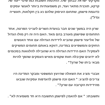
מקרקעי ישראל כבתוך שלו. החלטות חשובות כמו שינוי ייעוד של
קרקע, תוכנית מתאר ועוד, הן משמעותיות ביותר לאנשי עסקים
כדוגמת פישמן, שתחום העיסוק שלהם נע בין חקלאות, תעשייה
ונדל"ן.
שרון היה במשך שנים חבר בוועדת השרים לענייני הפרטה, אחד
התחומים שפישמן מעורב בהם מאד. האם היה זה רק מזלו הגדול
של אליעזר פישמן שהביא לידידות הגדולה עם אחד האנשים
החזקים והמשפיעים במדינה, דווקא באותם תחומים המשיקים
לעסקיו? האם הידידות הגדולה היא שהובילה להלוואות בסכומים
לא ידועים שקיבלה חוות שקמים מאיש העסקים שהפך להיות
מבאי ביתו של שרון?" .
אבנרי מציג את השאלה שהיועץ המשפטי ומבקר המדינה היו
צריכים להציג: " האם זכה פישמן להעדפות עסקיות שנבעו
מהידידות הקרובה עם שרון?" .
ותשובתו: " אם להאמין לפישמן התשובה היא חד משמעית לא" .