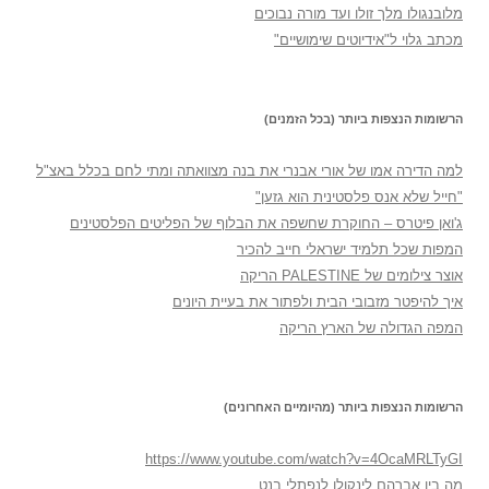
מלובנגולו מלך זולו ועד מורה נבוכים
מכתב גלוי ל"אידיוטים שימושיים"
הרשומות הנצפות ביותר (בכל הזמנים)
למה הדירה אמו של אורי אבנרי את בנה מצוואתה ומתי לחם בכלל באצ"ל
"חייל שלא אנס פלסטינית הוא גזען"
ג'ואן פיטרס – החוקרת שחשפה את הבלוף של הפליטים הפלסטינים
המפות שכל תלמיד ישראלי חייב להכיר
אוצר צילומים של PALESTINE הריקה
איך להיפטר מזבובי הבית ולפתור את בעיית היונים
המפה הגדולה של הארץ הריקה
הרשומות הנצפות ביותר (מהיומיים האחרונים)
https://www.youtube.com/watch?v=4OcaMRLTyGI
מה בין אברהם לינקולן לנפתלי בנט