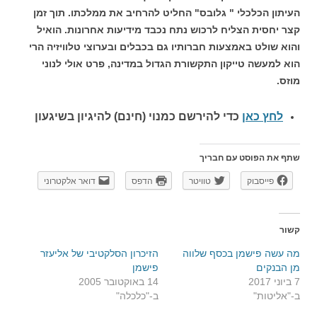
העיתון הכלכלי " גלובס" החליט להרחיב את ממלכתו. תוך זמן
קצר יחסית הצליח לרכוש נתח נכבד מידיעות אחרונות. הואיל
והוא שולט באמצעות חברותיו גם בכבלים ובערוצי טלוויזיה הרי
הוא למעשה טייקון התקשורת הגדול במדינה, פרט אולי לנוני
מוזס.
לחץ כאן
כדי להירשם כ
מנוי (חינם) להיגיון בשיגעון
שתף את הפוסט עם חבריך
פייסבוק
טוויטר
הדפס
דואר אלקטרוני
קשור
מה עשה פישמן בכסף שלווה
הזיכרון הסלקטיבי של אליעזר
מן הבנקים
פישמן
7 ביוני 2017
14 באוקטובר 2005
ב-"אליטות"
ב-"כלכלה"