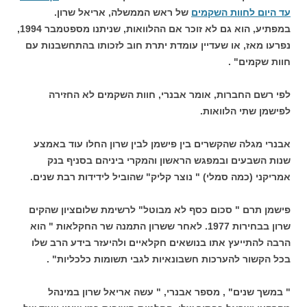
עד היום לחוות השקמים
של ראש הממשלה, אריאל שרון.
במפתיע, הוא גם לא זוכר אם ההלוואות, שניתנו מספטמבר 1994,
נפרעו מאז, או שעדיין עומדת יתרת חוב לזכותו בהתחשבנות עם
חוות שקמים" .
לפי רשם החברות, אומר אבנרי, חוות השקמים לא החזירה
לפישמן שתי הלוואות.
אבנרי מגלה שהקשרים בין פישמן לבין שרון החלו עוד באמצע
שנות השבעים ובמפגש הראשון והמקרי ביניהם בסניף בנק
אמריקני (כמה סמלי) " נוצר קליק" שהוביל לידידות רבת שנים.
פישמן תרם " סכום כסף לא מבוטל" לרשימת שלוםציון שהקים
שרון בבחירות 1977. לאחר ששרון התמנה שר החקלאות " הוא
הרבה להתייעץ אתו בנושאים חקלאיים ולהיעזר בידע הרב שלו
בכל הקשור להערכות חשבונאיות לגבי תשומות כלכליות" .
" במשך שנים" , מספר אבנרי, " עשה אריאל שרון במינהל