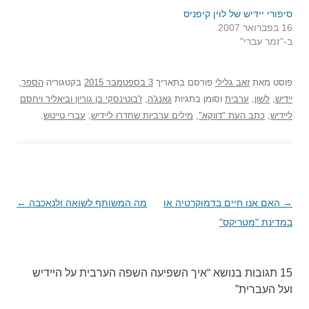
סיפורי יידיש של לוין קיפניס
16 בפברואר 2007
ב-"זמר עברי"
פוסט
מאת
זאב גלילי
פורסם בתאריך
3 בספטמבר 2015
בקטגוריה
הספר
,
יידיש
,
לשון
,
ערבית
וסומן בתגיות
גאנג'ה
,
ז'בוטינסקי בן גוריון וביאליר ויחסם
ליידיש
,
כתב העת "דווקא"
,
מילים ערביות שחדרו ליידיש
,
עברי טייטש
.
→
ניווט
האם אנו חיים בדמוקרטיה או
מה המשותף לשואה ולנאכבה
←
בפוסטים
במדינת "מטריקס"
15 תגובות בנושא “
איך השפיעה השפה הערבית על היידיש
ועל העברית
”