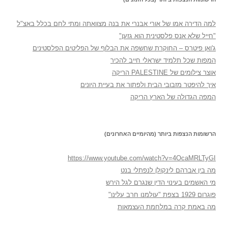
למה הדירה אמו של אורי אבנרי את בנה מצוואתה ומתי לחם בכלל באצ"ל
"חייל שלא אנס פלסטינית הוא גזען"
ג'ואן פיטרס – החוקרת שחשפה את הבלוף של הפליטים הפלסטינים
המפות שכל תלמיד ישראלי חייב להכיר
אוצר צילומים של PALESTINE הריקה
איך להיפטר מזבובי הבית ולפתור את בעיית היונים
המפה הגדולה של הארץ הריקה
הרשומות הנצפות ביותר (מהיומיים האחרונים)
https://www.youtube.com/watch?v=4OcaMRLTyGI
מה בין אברהם לינקולן לנפתלי בנט
מי האשמים בעינוי הדין שנגרם לגל הירש
פוגרום 1929 בצפת "עולמנו חרב עלינו"
מה באמת קרה במלחמת העצמאות