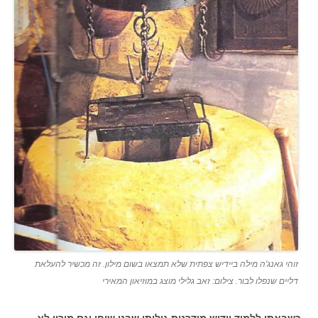
זוהי גאנג'ה מילה ביידיש צפתית שלא תמצאו בשום מילון. זה מכשיר להעלאת
דליים שנפלו לבור. צילום: זאב גלילי מוצג במוזיאון המאירי
כשבאתי ללמוד יידיש מודרנית גיליתי שבני שיחי וגם מוריי לא