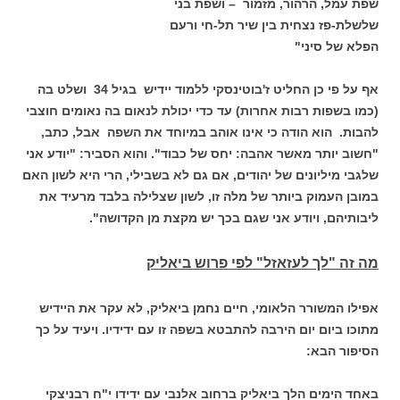
שפת עמל, הרהור, מזמור – ושפת בני
שלשלת-פז נצחית בין שיר תל-חי ורעם
הפלא של סיני"
אף על פי כן החליט ז'בוטינסקי ללמוד יידיש בגיל 34 ושלט בה
(כמו בשפות רבות אחרות) עד כדי יכולת לנאום בה נאומים חוצבי
להבות. הוא הודה כי אינו אוהב במיוחד את השפה אבל, כתב,
"חשוב יותר מאשר אהבה: יחס של כבוד". והוא הסביר: "יודע אני
שלגבי מיליונים של יהודים, אם גם לא בשבילי, הרי היא לשון האם
במובן העמוק ביותר של מלה זו, לשון שצלילה בלבד מרעיד את
ליבותיהם, ויודע אני שגם בכך יש מקצת מן הקדושה".
מה זה "לך לעזאזל" לפי פרוש ביאליק
אפילו המשורר הלאומי, חיים נחמן ביאליק, לא עקר את היידיש
מתוכו ביום יום הירבה להתבטא בשפה זו עם ידידיו. ויעיד על כך
הסיפור הבא:
באחד הימים הלך ביאליק ברחוב אלנבי עם ידידו י"ח רבניצקי