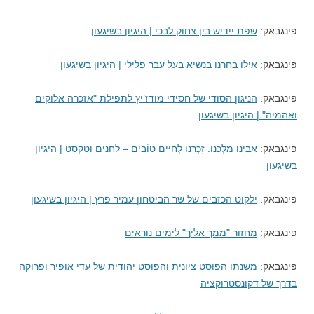
פינגבאק:
שפת יידיש בין צחוק לבכי | היגיון בשיגעון
פינגבאק:
אילו בחרנו בנשיא בעל עבר פלילי | היגיון בשיגעון
פינגבאק:
הניגון הסודי של חסידי מודז’יץ לתפילת "אזכרה אלוקים
ואהמיה" | היגיון בשיגעון
פינגבאק:
אָבִינוּ מַלְכֵּנוּ. זָכְרֵנוּ לְחַיִּים טוֹבִים – לחנים וטקסט | היגיון
בשיגעון
פינגבאק:
ילקוט הכזבים של שר הביטחון עמיר פרץ | היגיון בשיגעון
פינגבאק:
מחזור "ממך אליך" לימים נוראים
פינגבאק:
משנתו הפוסט ציונית והפוסט יהודית של עדי אופיר ופרוקה
בדרך של דקונסטרוקציה