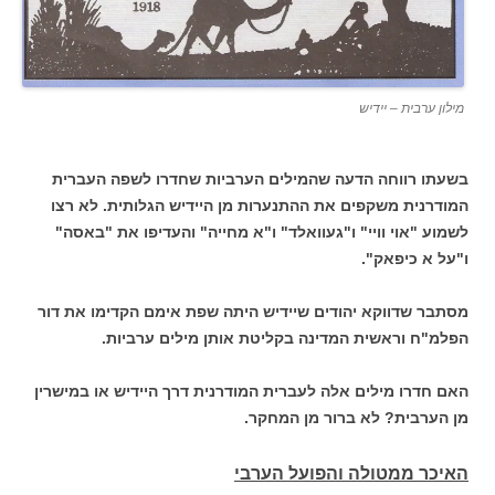
מילון ערבית – יידיש
בשעתו רווחה הדעה שהמילים הערביות שחדרו לשפה העברית
המודרנית משקפים את ההתנערות מן היידיש הגלותית. לא רצו
לשמוע "אוי וויי" ו"געוואלד" ו"א מחייה" והעדיפו את "באסה"
ו"על א כיפאק".
מסתבר שדווקא יהודים שיידיש היתה שפת אימם הקדימו את דור
הפלמ"ח וראשית המדינה בקליטת אותן מילים ערביות.
האם חדרו מילים אלה לעברית המודרנית דרך היידיש או במישרין
מן הערבית? לא ברור מן המחקר.
האיכר ממטולה והפועל הערבי