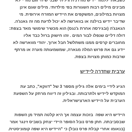
מבינים מילים רבות השגורות בפי מילדותי. מילים שגם אינן
מצויות במילונים, המשקפים את היידיש המזרח אירופית. מי
שדיבר יידיש בוילנה או בווארשה לא יכול לדעת מה זה גאנג'ה.
הגאנג'ה (ובגירסה אחרת ג'נגס) הוא מכשיר שימושי מאד בצפת:
דולה דליים שנפלו לבור המים . זהו חישוק ברזל כבד אליו
מחוברים קרסים ממנו משתלשל חבל ארוך. יהודי מווארשה לא
יידע גם את פרוש המלה מגארה, שמשמעותה מערה או מרתף
שרבות כמותן מצויות בצפת.
ערבית שחדרה ליידיש
הגיע לידיי בימים אלה גיליון מספר 3 של "דווקא", כתב עת
המוקדש ליידיש ולתרבותה. ובגיליון זה דיווח מרתק על השפעת
הערבית על היידיש הארצישראלית.
היידיש היא שפה בזכות עצמה אך היא קלטה תמיד מן השפות
שבסביבתה. חתן פרס נובל הסופר היידי יצחק בשביס זינגר אמר
(בנאומו אחרי קבלת פרס נובל) כי "היידיש היא שפה קומוניסטית.