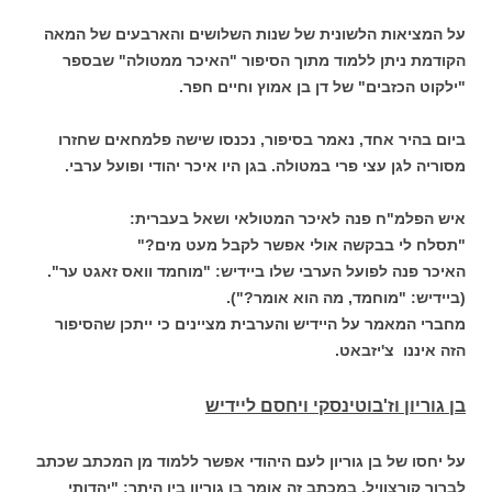
על המציאות הלשונית של שנות השלושים והארבעים של המאה
הקודמת ניתן ללמוד מתוך הסיפור "האיכר ממטולה" שבספר
"ילקוט הכזבים" של דן בן אמוץ וחיים חפר.
ביום בהיר אחד, נאמר בסיפור, נכנסו שישה פלמחאים שחזרו
מסוריה לגן עצי פרי במטולה. בגן היו איכר יהודי ופועל ערבי.
איש הפלמ"ח פנה לאיכר המטולאי ושאל בעברית:
"תסלח לי בבקשה אולי אפשר לקבל מעט מים?"
האיכר פנה לפועל הערבי שלו ביידיש: "מוחמד וואס זאגט ער".
(ביידיש: "מוחמד, מה הוא אומר?").
מחברי המאמר על היידיש והערבית מציינים כי ייתכן שהסיפור
הזה איננו צ'יזבאט.
בן גוריון וז'בוטינסקי ויחסם ליידיש
על יחסו של בן גוריון לעם היהודי אפשר ללמוד מן המכתב שכתב
לברוך קורצוויל. במכתב זה אומר בן גוריון בין היתר: "יהדותי