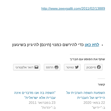
http://www.zeevgalili.com/2011/02/13889
לחץ כאן
כדי להירשם כ
מנוי (חינם) להיגיון בשיגעון
שתף את הפוסט עם חבריך
פייסבוק
טוויטר
הדפס
דואר אלקטרוני
קשור
השפעת השפה הערבית על
"השפה בה אנו מדברים אינה
היידיש ועל העברית
עברית אלא ישראלית"
22 במאי 2020
23 בפברואר 2011
ב-"יידיש"
ב-"יהדות"