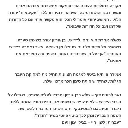
מקורה בתולדות העם היהודי ובמקור מחשבתו: אברהם אבינו
ומשה רבנו והושע ומיכה וישעיהו וירמיהו והלל ור' עקיבא ור' יהודה
הלוי… המושג יהודי אומר לי הכל. הוא מקשר אותי עם כל הדורות
שקדמו ועם כל הדורות שיבואו".
שאלה אחרת היא יחסו ליידיש. בן גוריון עורר בשעתו סערה
כשהגיב על עדות פליטים שניצלו מן השואה ואשר נאמרה ביידיש
באומרו: "אף על פי שהדברים נאמרו בשפה זרה הצורמת את
אוזנינו".
אמירה זו היא ביטוי למגמת הציונות החילונית למחיקת העבר
הגלותי, שהיידיש היתה סימן הכר מרכזי שלה.
זאב ז'בוטינסקי – שלא כבן גוריון וחבריו לעליה השניה, שגדלו על
בירכי היידיש – לא ידע יידיש כשפת אם. בבית הוריו המתבוללים
דיברו רוסית. גם ז'בוטינסקי ייחס חשיבות מרכזית להשרשת
השפה העברית ונתן לכך ביטוי פיוטי בשיר "הנדר":
"עברית: לשון חיי – בגיל, יגון וזעם