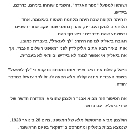
ושותפו למפעל "ספר האגדה", והשניים שוחחו ביניהם, כדרכם,
ביידיש.
זו היתה תקופה שבה היתה מלחמת השפות בעיצומה. אחד
הלוחמים למען העברית, אהרון נחמני שמו, עקב אחרי השניים
וכששמע שהם מדברים יידיש נזף בהם.
תגובת ביאליק לנזיפה היתה: "לך לעזאזל", בעברית כמובן.
אותו צעיר תבע את ביאליק לדין לפני "משפט השלום העברי'. אך
את ביאליק אי אפשר לנצח לא ביידיש ובוודאי לא בעברית.
ביאליק שלח את נציגו וצייד אותו במכתב בו קבע כי "לך לעזאזל"
בשפה העברית איננה קללה אלא הצעה לטיול להר עזאזל במדבר
יהודה.
את הסיפור הזה מביא אבנר הולצמן שהוציא מהדורה חדשה של
שירי ביאליק עם פרוש.
הולצמן מביא פרוטוקול מלא של המשפט, מיום 28 בינואר 1928,
שנמצא בבית ביאליק ומתפרסם ב"דווקא" בפעם הראשונה.