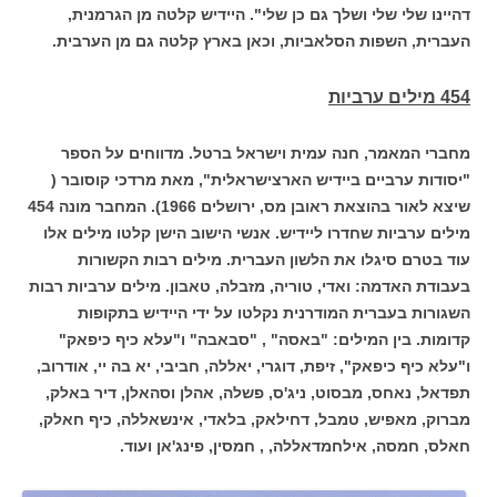
דהיינו שלי שלי ושלך גם כן שלי". היידיש קלטה מן הגרמנית,
העברית, השפות הסלאביות, וכאן בארץ קלטה גם מן הערבית.
454 מילים ערביות
מחברי המאמר, חנה עמית וישראל ברטל. מדווחים על הספר
"יסודות ערביים ביידיש הארצישראלית", מאת מרדכי קוסובר (
שיצא לאור בהוצאת ראובן מס, ירושלים 1966). המחבר מונה 454
מילים ערביות שחדרו ליידיש. אנשי הישוב הישן קלטו מילים אלו
עוד בטרם סיגלו את הלשון העברית. מילים רבות הקשורות
בעבודת האדמה: ואדי, טוריה, מזבלה, טאבון. מילים ערביות רבות
השגורות בעברית המודרנית נקלטו על ידי היידיש בתקופות
קדומות. בין המילים: "באסה" , "סבאבה" ו"עלא כיף כיפאק"
ו"עלא כיף כיפאק", זיפת, דוגרי, יאללה, חביבי, יא בה יי, אודרוב,
תפדאל, נאחס, מבסוט, ניג'ס, פשלה, אהלן וסהאלן, דיר באלק,
מברוק, מאפיש, טמבל, דחילאק, בלאדי, אינשאללה, כיף חאלק,
חאלס, חמסה, אילחמדאללה, , חמסין, פינג'אן ועוד.