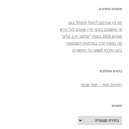
פוסטים אחרונים
מה בין אברהם לינקולן לנפתלי בנט
מי האשמים בעינוי הדין שנגרם לגל הירש
פוגרום 1929 בצפת "עולמנו חרב עלינו"
מה באמת קרה במלחמת העצמאות
ביום הזיכרון לשואה כל הקישורים
בלוגים מומלצים
רְסִיסִים מִמֶנִי – תמר שכטר
נושאים
נושאים