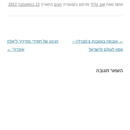
פוסט
מאת
זאב גלילי
פורסם בקטגוריה
חגים
בתאריך
13 בספטמבר 2013
.
→
ניווט
אובמה בעקבות צ'מברלין –
הניגון של חסידי מודזיץ' ל"אלה
בפוסטים
אסון לעולם ולישראל
אזכרה"
←
השאר תגובה