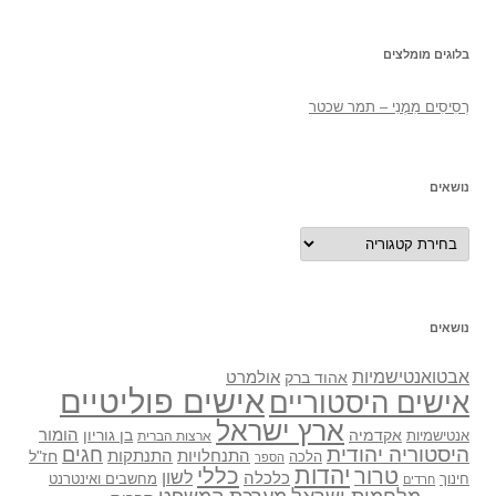
בלוגים מומלצים
רְסִיסִים מִמֶנִי – תמר שכטר
נושאים
נושאים
נושאים
אבטואנטישמיות
אולמרט
אהוד ברק
אישים פוליטיים
אישים היסטוריים
ארץ ישראל
אקדמיה
בן גוריון
הומור
אנטישמיות
ארצות הברית
היסטוריה יהודית
חגים
התנתקות
התנחלויות
חז"ל
הלכה
הספר
יהדות
כללי
טרור
לשון
כלכלה
מחשבים ואינטרנט
חינוך
חרדים