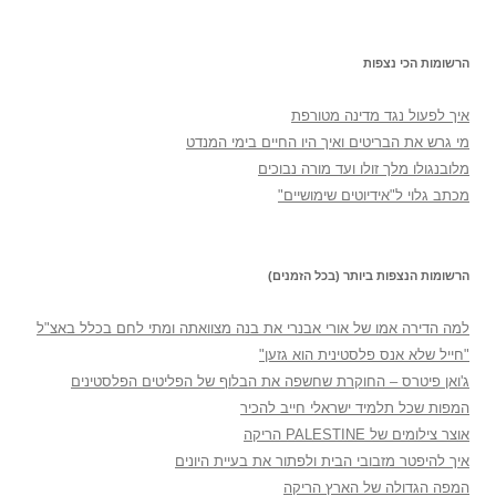
הרשומות הכי נצפות
איך לפעול נגד מדינה מטורפת
מי גרש את הבריטים ואיך היו החיים בימי המנדט
מלובנגולו מלך זולו ועד מורה נבוכים
מכתב גלוי ל"אידיוטים שימושיים"
הרשומות הנצפות ביותר (בכל הזמנים)
למה הדירה אמו של אורי אבנרי את בנה מצוואתה ומתי לחם בכלל באצ"ל
"חייל שלא אנס פלסטינית הוא גזען"
ג'ואן פיטרס – החוקרת שחשפה את הבלוף של הפליטים הפלסטינים
המפות שכל תלמיד ישראלי חייב להכיר
אוצר צילומים של PALESTINE הריקה
איך להיפטר מזבובי הבית ולפתור את בעיית היונים
המפה הגדולה של הארץ הריקה