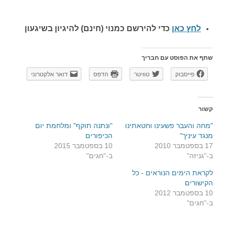
לחץ כאן
כדי להירשם כ
מנוי (חינם) להיגיון בשיגעון
שתף את הפוסט עם חבריך
פייסבוק
טוויטר
הדפס
דואר אלקטרוני
קשור
"מחה והעבר פשעינו וחטאתינו
"ונתנה תוקף" ומלחמת יום
מנגד עיניך"
הכיפורים
17 בספטמבר 2010
10 בספטמבר 2015
ב-"גניזה"
ב-"חגים"
לקראת הימים הנוראים - כל
הקישורים
10 בספטמבר 2012
ב-"חגים"