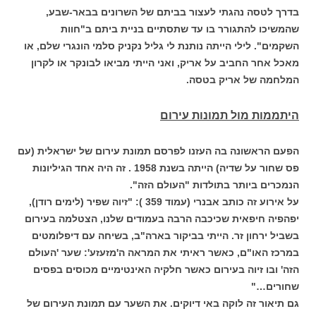
בדרך לטסה נהגתי לעצור בביתם של השרונים בבאר-שבע,
שהמשיכו להתגורר בו עד שתסתיים בניית ביתם ב"חוות
השקמים". לילי הייתה נותנת לי גליל נקניק סלמי הונגרי שלם, או
מאכל אחר החביב על אריק, ואני הייתי מביאו לבונקר או לקרון
המלחמה של אריק בטסה.
היתממות מול תמונות עירום
הפעם הראשונה בה העזנו לפרסם תמונת עירום של ישראלית (עם
פס שחור על שדיה) הייתה בשנת 1958 . זה היה אחד הגיליונות
הנמכרים ביותר בתולדות "העולם הזה".
על אירוע זה כותב אבנרי (עמוד 359 ): "זיוה שפיר (לימים רודן),
יפהפיה חיפאית שכיכבה הרבה בעמודים שלנו, הצטלמה בעירום
בשביל ירחון זר. הייתי בביקור בארה"ב, בשיחה עם דיפלומטים
במרכז האו"ם, כאשר ראיתי את המראה ה'מזעזע': שער 'העולם
הזה' ובו זיוה בעירום כאשר חלקיה האינטימיים מכוסים בפסים
שחורים…"
גם תיאור זה לוקה באי דיוקים. את השער עם תמונת העירום של