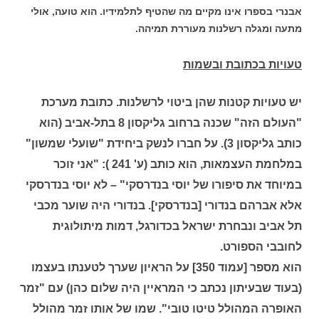
אבנרי בספרו אינו מקיים מה שהטיף לתלמידיו. הוא טועה, אולי
מתעה ומגלה רשלנות מעוררת תמיהה.
טעויות בכתובת ובשמות
יש טעויות קטנות שהן ביטוי לרשלנות. כתובת מערכת
"העולם הזה" שכנה ברחוב גליקסון 8 בתל-אביב (הוא
כותב גליקסון 3). על חברו לנשק ביחידת "שועלי שמשון"
במלחמת העצמאות, הוא כותב (ע' 241 ): "אני זוכר
במיוחד את סיפורו של יוסי בנדרסקי" – לא יוסי בנדרסקי
אלא אברהם בנדורי [בנדרסקי]. בנדורי היה שוער מכבי
תל אביב ונבחרת ישראל בכדורגל, דמות מיתולוגית
לחובבי הספורט.
הוא מספר [עמוד 350] על הראיון שערך לטענתו בעצמו
(בעוד שבעיתון נכתב כי המראיין היה שלום כהן) עם "זמר
האופרה המהולל טיטו טובי". שמו של אותו זמר מהולל