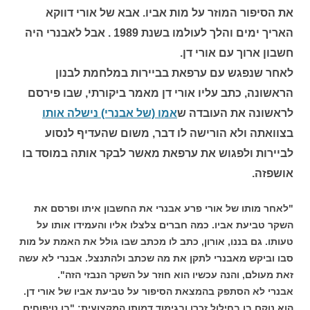
את הסיפור המוזר על מות אביו. אבא של אורי דווקא
האריך ימים והלך לעולמו בשנת 1989 . אבל לאבנרי היה
חשבון ארוך עם אורי דן.
לאחר שנפגש עם ערפאת בביירות במלחמת לבנון
הראשונה, כתב עליו אורי דן מאמר ביקורתי, שבו פירסם
לראשונה את העובדה ש
אמו (של אבנרי) נישלה אותו
בצוואתה ולא הורישה לו דבר, משום שהעדיף לנסוע
לביירות ולפגוש את ערפאת מאשר לבקר אותה במוסד בו
אושפזה.
"לאחר מותו של אורי פרע אבנרי את החשבון איתו ופרסם את
השקר טביעת אביו. כמה חברים צלצלו אליו והעמידו אותו על
טעותו. גם בננו, אורון, כתב לו מכתב שבו גולל את האמת על מות
סבו וביקש מאבנרי לתקן את מה שכתב ולהתנצל. אבנרי לא עשה
זאת מעולם, והנה עכשיו הוא חוזר על השקר הנבזי הזה".
אבנרי לא הסתפק בהמצאת הסיפור על טביעת אביו של אורי דן.
הוא נוקם בו בחילול זכרו ובגימוד דמותו המקצועית: "בן טיפוחים