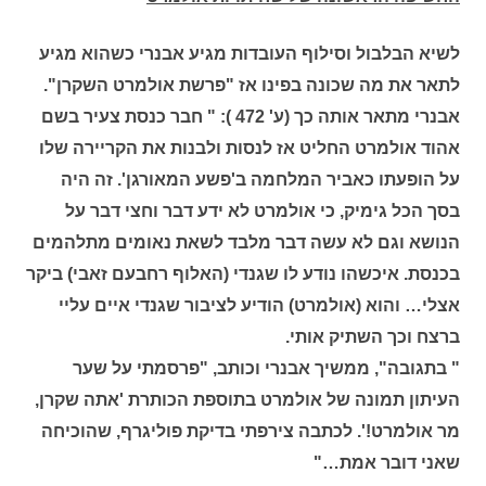
לשיא הבלבול וסילוף העובדות מגיע אבנרי כשהוא מגיע
לתאר את מה שכונה בפינו אז "פרשת אולמרט השקרן".
אבנרי מתאר אותה כך (ע' 472 ): " חבר כנסת צעיר בשם
אהוד אולמרט החליט אז לנסות ולבנות את הקריירה שלו
על הופעתו כאביר המלחמה ב'פשע המאורגן'. זה היה
בסך הכל גימיק, כי אולמרט לא ידע דבר וחצי דבר על
הנושא וגם לא עשה דבר מלבד לשאת נאומים מתלהמים
בכנסת. איכשהו נודע לו שגנדי (האלוף רחבעם זאבי) ביקר
אצלי… והוא (אולמרט) הודיע לציבור שגנדי איים עליי
ברצח וכך השתיק אותי.
" בתגובה", ממשיך אבנרי וכותב, "פרסמתי על שער
העיתון תמונה של אולמרט בתוספת הכותרת 'אתה שקרן,
מר אולמרט!'. לכתבה צירפתי בדיקת פוליגרף, שהוכיחה
שאני דובר אמת…"