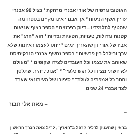
האוטוביוגרפיה של אורי אבנרי מרתקת * בגיל 90 אבנרי
עדיין אשף הניסוח * אך אבנרי אינו מקיים בספרו מה
שהטיף לתלמידיו – דיוק בפרטים * הספר רצוף שגיאות
קטנות וגדולות, טעויות, הטעיות ובדיות * הוא "הרג" את
אביו של אורי דן שהאריך ימים * ייחס לעצמו ראיונות שלא
ערך ובילבל בין פרשיות * בספר נחשף אבנרי הנרקיסיסט
שאוהב את עצמו וכל העובדים לצידו שקופים * "מעולם
לא חשתי מצידו כל רגש כלפיי" * "אנוכי, יהיר, שתלטן
וחסר כל אמפתיה לזולת" * סיפורו של העיתונאי שעבד
לצד אבנרי 24 שנים
– מאת אלי תבור
–
בראיון שהעניק לדליה קרפל ב"הארץ", לרגל צאת הכרך הראשון