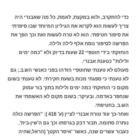
כדי להתקרב, ולוא במקצת, לאמת, כל מה שאבנרי היה
צריך לעשות הוא לקרוא את הגיליון המיוחד שבו סיפרתי
את סיפור חטיפתי. הוא לא טרח לעשות זאת וכך הפך את
הפרשה לסיפור נוסח אלף לילה ולילה.
הוחזקתי בידי חוטפיי 22 שעות בדיוק ולא "כמה ימים
ולילות" כטענת אבנרי.
מעולם לא טענתי שחוטפיי הזדהו בפני כאנשי הש.ב.; גם
לא טענתי כי ספגתי מכות בשעת חקירתי. לא טענתי בשום
מקום כי הוחזקתי כמה ימים ולילות בתוך בור עמוק
שנחפר באדמה. ובעיקר: בשום מקום לא האשמתי את
הש.ב. בחטיפתי.
ואחר-כך עוד טורח אבנרי לציין (ע' 416 ): "הפרשה כולה
נותרה סתומה. תבור דבק בגרסתו וכך גם ה'שין-בית'.
כעבור עשרים שנה, כאשר 'איסר הקטן' (הראל,שהיה