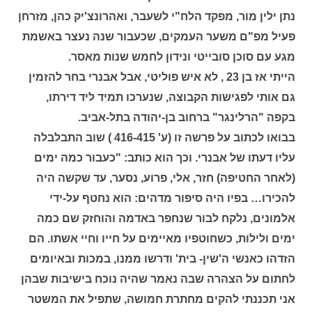
נתן ילין מור, מפקד הלח"י לשעבר, ואהרונצ'יק כהן, מזרחן
פעיל מפ"ם משער העמקים, שכעבור שנה נעצר באשמת
מגע עם סוכן סובייטי ונידון לחמש שנות מאסר.
הייתי אז בן 23 , לא איש פוליטי, אבל אבנרי בחר להזמין
גם אותי לפגישות הקבוצה, שנערכו תמיד ליד דירתו,
בקפה "הרלינגר" ברחוב בן-יהודה בתל-אביב.
בבואו לכתוב על פרשה זו (ע' 416-415 ) שוב התבלבלה
עליו דעתו של אבנרי. וכך הוא כותב: "כעבור כמה ימים
(לאחר החטיפה) חזר, אלי, פרוע, נסער, עד שקשה היה
להכירו… בפיו היה סיפור מדהים: הוא נחטף על-ידי
אלמונים, נלקח לבור שנחפר באדמה והוחזק שם כמה
ימים ולילות, כשחוטפיו מאיימים על חייו וחיי אשתו. הם
הזדהו כאנשי ה'שין- בית' ודרשו ממנו, במכות ובאיומים
לחתום על הצהרה שבה נאמר שהיה נוכח בישיבות שבהן
אני תכננתי להקים מחתרת חמושה, שתפיל את המשטר