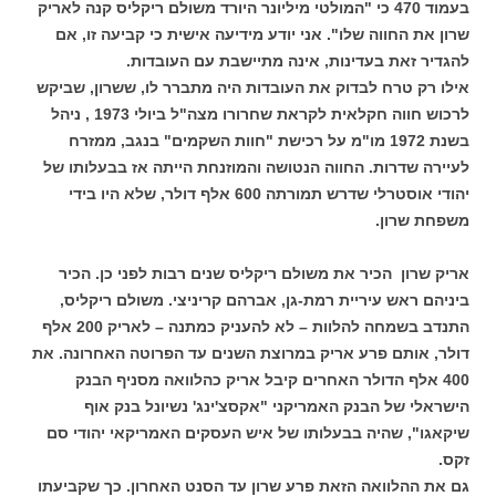
בעמוד 470 כי "המולטי מיליונר היורד משולם ריקליס קנה לאריק
שרון את החווה שלו". אני יודע מידיעה אישית כי קביעה זו, אם
להגדיר זאת בעדינות, אינה מתיישבת עם העובדות.
אילו רק טרח לבדוק את העובדות היה מתברר לו, ששרון, שביקש
לרכוש חווה חקלאית לקראת שחרורו מצה"ל ביולי 1973 , ניהל
בשנת 1972 מו"מ על רכישת "חוות השקמים" בנגב, ממזרח
לעיירה שדרות. החווה הנטושה והמוזנחת הייתה אז בבעלותו של
יהודי אוסטרלי שדרש תמורתה 600 אלף דולר, שלא היו בידי
משפחת שרון.
אריק שרון הכיר את משולם ריקליס שנים רבות לפני כן. הכיר
ביניהם
ראש עיריית רמת-גן, אברהם קריניצי. משולם ריקליס,
התנדב בשמחה להלוות – לא להעניק כמתנה – לאריק 200 אלף
דולר, אותם פרע אריק במרוצת השנים עד הפרוטה האחרונה. את
400 אלף הדולר האחרים קיבל אריק כהלוואה מסניף הבנק
הישראלי של הבנק האמריקני "אקסצ'ינג' נשיונל בנק אוף
שיקאגו", שהיה בבעלותו של איש העסקים האמריקאי יהודי סם
זקס.
גם את ההלוואה הזאת פרע שרון עד הסנט האחרון. כך שקביעתו