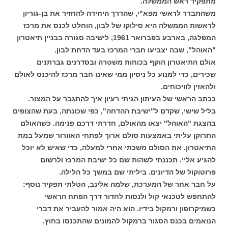
מתפקיד ראש הממשלה.
משהתברר לראשי מפא"י, שהדרך היחידה להחזיר את בן-גוריון
לראשות הממשלה היא סילוקו של לבון, הוחלט לכנס את מרכז
המפלגה, בארבע בפברואר 1961, לישיבה סגורה בבניין תיאטרון
"האוהל", שבה יצביעו חברי המרכז בעד הדחת לבון.
אולם התיאטרון הוקף בכוחות משטרה ובסדרנים גברתנים
שכירים, כדי למנוע כל ניסיון ממי שאינו חבר מרכז להיכנס לאולם
ולהאזין לוויכוחים.
ככתב הראשי של העיתון הגיתי רעיון איך להתגבר על המצור.
בליל שישי, שקדם ל"ישיבת ההדחה", כפי שכונתה, בעת שהצופים
בהצגת "האוהל" יצאו מהאולם, חדרתי דרכם פנימה. כשהאולם
התרוקן עליתי באמצעות סולם ארוך לפתחי האוורור שמעל במת
התיאטרון. את הסולם משכתי אחרי למעלה, כדי שאיש לא יוכל
להגיע אליי. תכננתי לשהות שם כל ישיבת המרכז ולרשום
פרוטוקול של הדיונים. ביליתי שם במשך כל הלילה.
על חבר אחר של המערכת, שלמה אלינב, הטלתי תפקיד נוסף:
להתחפש לטכנאי קול ולנסות לחדור דרך הפתח הראשי
כשמיקרופון ורמקול בידיו. הוא היה אמור להעביר את דברי
הנואמים בכנס הסגור ברמקול להמונים שהתכנסו בחוץ.