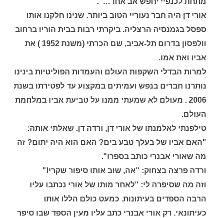
מתחת לכנפיי יחפש אב אחר…".
אורי דן היה חבר נעוריי הטוב ביותר. שנינו חלקנו אותו
ספסל בגמנסיה הרצליה. ביקרתי רבות בבית הוריו ברחוב
וולפסון בדרום תל-אביב, שם הכרתי (משנת 1952 ) את
אביו ואת אמו.
למרות הבדלי השקפות העולם והעמדות הפוליטיות בינינו
נותרנו חברים בנפש ועמיתים במקצוע עד לפטירתו בשנת
2006 . מעולם לא שמעתי ממנו על טביעת אביו במלחמת
העולם.
טילפנתי לאלמנתו של אורי דן, ורדה דן. שאלתי אותה:
"האם אביו של בעלך טבע בים? האם הוא היה יתום? זה
מה שאורי אבנרי כותב בספרו".
ורדה פרצה בצחוק: "אה, שוב אותו סיפור שקרי!"
וזה מה שסיפרה לי: "לאחר מותו של אורי נכתבו עליו
הרבה הספדים בעיתונות. כמעט כולם הללו אותו
כעיתונאי. רק אורי אבנרי כתב עליו מעין הספד שבו סיפר