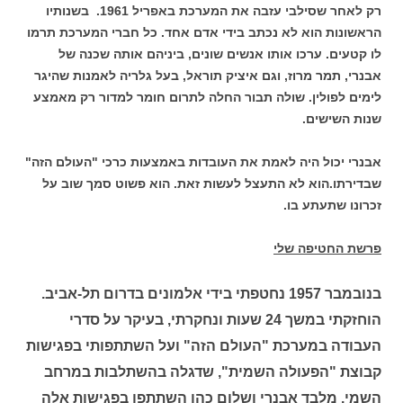
רק
לאחר שסילבי עזבה את המערכת באפריל 1961
.
בשנותיו
הראשונות הוא לא נכתב בידי אדם אחד. כל חברי המערכת תרמו
לו
קטעים. ערכו אותו אנשים שונים, ביניהם אותה שכנה של
אבנרי, תמר מרוז, וגם
איציק תוראל, בעל גלריה לאמנות שהיגר
לימים לפולין. שולה תבור החלה לתרום חומר למדור רק מאמצע
שנות
השישים.
אבנרי יכול היה לאמת את העובדות באמצעות כרכי "העולם הזה"
שבדירתו.
הוא לא התעצל לעשות זאת. הוא פשוט סמך שוב על
זכרונו שתעתע בו.
פרשת החטיפה שלי
בנובמבר 1957 נחטפתי בידי אלמונים בדרום תל-אביב.
הוחזקתי במשך 24 שעות ונחקרתי, בעיקר על סדרי
העבודה במערכת "העולם הזה" ועל השתתפותי בפגישות
קבוצת "הפעולה השמית", שדגלה בהשתלבות במרחב
השמי. מלבד אבנרי ושלום כהן השתתפו בפגישות אלה