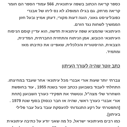
כספר קריאה הכתוב בשפה עיתונאית, 566 עמודי הספר הם חומר
קריאה מרתק. גם בגילו המופלג לא נס ליחו של אבנרי
כפובליציסט גאוני, הוגה דעות מקורי, דעתן אמיץ ובעל חזון
הממשיך לשחות נגד הזרם.
העיתונאי שהמציא שפה עיתונאית חדשה, הוא עדיין קוסם הניסוח
העיתונאי הכובש, אמן הניתוח והתחזית החברתית, המדינית,
הצבאית, ההיסטורית והכלכלית, שאפיינו את כתיבתו מאז
ומתמיד.
כתב זוטר שהיה לעורך העיתון
צברתי יותר שעות אורי אבנרי מכל עיתונאי אחר שעבד במחיצתו.
התחלתי לעבוד בשבועון ככתב זוטר בשנת 1955 , עוד בחופשת
השחרור שלי מצה"ל, ונטשתי את תפקידי כעורך השבועון (תחת
אורי אבנרי כעורך ראשי, שהיה אז חבר כנסת) בסוף שנת 1979 .
[התפטרתי על רקע התנגדותי להעסקת עובד בעל עבר פלילי
בעיתון].
כמו רבים מעיתונאי ישראל, כל מה שאני יודע על כתיבה עיתונאית