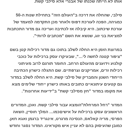
אותו לא הייתה שכנתו של אבנרי אלא סילבי קשת.
סילבי, שהחלה את דרכה ב"העולם הזה" בתחילת שנות ה-50
כמגיהה, הפכה
לעורכת דפוס ולאחר מכן התקדמה למעמד של
עורכת שיכתוב. היא קיבלה אז
לכתיבה ועריכה גם מדור התכתבות
למציאת בני זוג, שנשא את השם "מכתבים
לרותי".
במרוצת הזמן היא החלה לשלב בתוכו גם מדור רכילות קטן בשם
"ציפור
קטנה לחשה לי…", שבעיקרו עסק ברכילות על כוכבי
קולנוע וידוענים מהעולם
הרחב. החומר תורגם לרוב מעיתוני
רכילות זרים, אמריקנים וצרפתיים.
שם התגלה כישרון הכתיבה
הייחודי השנון והמבריק של סילבי קשת. היא החלה
לשלב במדור
גם קטעים עיתונאיים כתובים באותו כישרון ייחודי שלימים מצא
את
מקומו במדור "חץ מסילבי קשת" ב"ידיעות אחרונות".
המדור "רחל המרחלת"
הומצא עבור סילבי קשת. ואכן, המדורים
הראשונים עסקו ברכילות על אישים
כמו… המלך חוסיין, השאה
הפרסי, מריה קאלאס, הנסיכה מרגרט, אינגריד ברגמן
ואגא חאן.
כמובן שהעיסוק בהם לא עניין איש מקוראינו. המדור נסגר וחודש