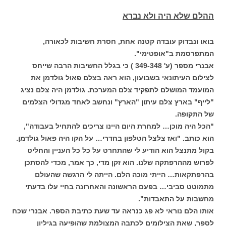
ההלם שלא היה ולא נברא
בואו ונבדוק עובדה קטנה אחת, חסרת חשיבות לכאורה,
המתפרסמת ב"אופטימי".
אבנרי מספר (ע' 349-348 ) כי בגלל החשיבות הרבה שייחס
לצילום העיתונאי בשבועון, הוא ראה בצלם פאול גולדמן את
המועמד המושלם לתפקיד צלם המערכת. גולדמן היה צלם נציג
"לייף" בארץ צלם עיתון "הארץ" ונחשב לאחד מגדולי הצלמים
של התקופה.
"הכל היה מוכן… למחרת היום היינו צריכים להתחיל בעבודה",
הוא כותב. "ואז צלצל הטלפון בחדרי… על הקו היה פאול גולדמן.
בקול מתנצל הוא הודיע לי שהתחרט על כל כל העניין והחליט
לפרוש מההרפתקה שלנו. הוא זקן מדי, כך אמר, מכדי להסתכן
בהרפתקאות… הייתי מוכה הלם. הייתה לי הרגשה שהעולם
מתמוטט סביבי… בפעם הראשונה והאחרונה בחיי עלו בדעתי
מחשבות על התאבדות".
אותו הלם נוראי לא פג כנראה עד שעת כתיבת הספר. אבנרי שכח
לספר, שאת הצילומים לכתבה המצולמת שהופיעה בגיליון