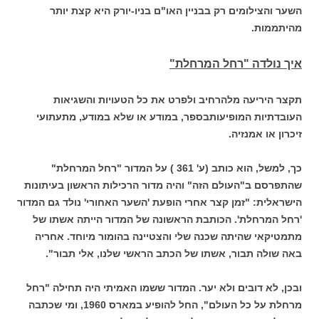
השער והצילומים רק בבניין האו"ם בניו-יורק היא קצת יותר
מהיתממות.
איך נולדה "רחל המרחלת"
תקצר היריעה מלהרחיב ולפרט את כל הטעויות והשגיאות
העובדתיות המופיעות
בספר, במודע או שלא במודע, מתעתועי
זיכרון או אמנזיה.
כך, למשל, הוא כותב (ע' 361 ) על המדור "רחל המרחלת"
שהתפרסם ב"העולם
הזה" והיה מדור הרכילות הראשון בעיתונות
הישראלית
: "זמן קצר אחרי הופעת 'השער האחורי' נולד גם המדור
'רחל המרחלת'.
הכותבת הראשונה של המדור הייתה אשתו של
מתמטיקאי שהיתה שכנה שלי
והצטיינה בהומור מיוחד. אחריה
באה שולה תבור, אשתו של הכתב הראשי שלנו,
אלי תבור".
ובכן, לא דובים ולא יער.
המדור ששמו האמיתי היה תחילה "רחל
מרחלת על כל העולם", החל להופיע
במארס 1960, ומי שכתבה