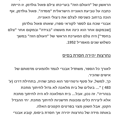
הראשון של "העולם הזה" בעריכתו צילם פאול גולדמן. זו הייתה
כתבה על טביעת האונייה הישראלית "מסדה". פאול גולדמן, אף
הוכה ברחוב כשניסה לצלם את ניצולי האונייה.
אבנרי שכח גם לספר לקוראי ספרו, שאותו פאול גולדמן
[שבמקום אחר הוא כינה את מעשהו "בגידה" ובמקום אחר "צלם
בחסד"] היה צלם המערכת הראשי של "העולם הזה" במשך
כשלוש שנים מאפריל 1952.
נחרצות יהירה חסרת בסיס
לאורך כל הספר, משתדל אבנרי לגמד ולהמעיט מדמותם של
אישים שהכיר.
כך, למשל, על סטף ורטהיימר הוא כותב שהיה, בתחילת דרכו (ע'
483 ) "… בעלים של בית מלאכה לא גדול לחיתוך מתכת
בנהריה". זה נכון, אבל… בית המלאכה לא היה לחיתוך מתכת
אלא ליצירת כלים ומכונות חדשניות לחיתוך מתכת. יחי ההבדל
הקטן. אבל השטן מצוי בפרטים הקטנים האלה.
באותה מידה של נחרצות יהירה אך חסרת ביסוס, קובע אבנרי