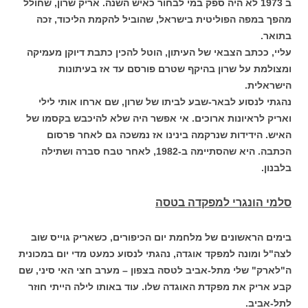
ב 1973 לא היה ספק במי לבחור כאיש השנה. אריק שרון, שחולל
מהפך במפה הפוליטית בישראל, שהוביל להקמת הליכוד, זכה
בתואר.
עליי, ככתב הצבאי של העיתון, הוטל להכין כתבת דיוקן מעמיקה
ומצולמת על שרון בהיקף שטרם פורסם עד אז בעיתונות
הישראלית.
נהגתי לנסוע לבאר-שבע לביתו של שרון, שם ארחו אותי לילי
ואריק לראיונות ארוכים. אי אפשר היה שלא להיכבש בקסמו של
האיש. הידידות שנרקמה בינינו אז נמשכה גם לאחר פרסום
הכתבה. היא שהסתיימה ב-1982, לאחר טבח סברה ושתילה
בלבנון.
סלמי הונגרי למפקדה בטסה
בימים הראשונים של מלחמת יום הכיפורים, כשאריק גוייס שוב
לצה"ל ומונה למפקד אוגדה, נהגתי לנסוע כמעט מדי יום במכונית
ה"לארק" שלי מתל-אביב לטסה בצפון – מערב חצי האי סיני, שם
קבע אריק את מפקדת האוגדה שלו. עוד באותו לילה הייתי חוזר
לתל-אביב.