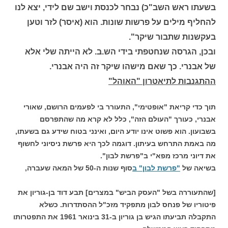
בשעתו ראש השב"כ) נבחר לכנסת וישב שם לידי, יצא לנו
להחליף מילים על פרשות שונות. הוא (איסר) לזר וטען
בעקשנות שתבור שיקר".
ובכן, הגרסה שנחטפתי בידי הש.ב. לא הייתה שלי אלא
של אבנרי. כך שאם מישהו שיקר זה היה אבנרי.
ההתגנבות לתיאטרון "האוהל"
תוך כדי קריאת "אופטימי", התעורר בי לפעמים הרושם, שאורי
אבנרי, כעורך "העולם הזה", כלל לא קרא מה שהתפרסם
בשבועון. הוא פשוט אינו יודע היום, ואינני בטוח שידע גם בשעתו,
מה באמת התרחש בעיתון. דוגמה לכך היא פרשת ניסיוני לחשוף
את דיוני מרכז מפא"י ב"פרשת לבון".
בשיאה של
"פרשת לבון" ב
סוף שנות ה-50 של המאה שעברה,
[שהתעוררה בשל "העסק הביש" במצרים] תבע דוד בן-גוריון את
פיטוריו של פנחס לבון מתפקיד מזכ"ל ההסתדרות. כשלא
התקבלה תביעתו הגיש בן גוריון ב-31 בינואר 1961 את התפטרותו