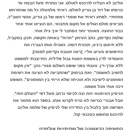
אלינב לא הצליח להיכנס לאולם. אני נותרתי מעל הבמה עד
כניסתו של דוד בן גוריון לאולם. ראיתי מלמעלה כל מה שהתרחש
מתחתיי. לפתע ראיתי את שומרי ראשו של בן גוריון, אנשי השב"כ,
מביאים סולם ועולים אל מקום מחבואי. הם הוציאו אותי אחר
כבוד החוצה. מאוחר יותר הסתבר לי איך גילו אותי.
שלמה נקדימון, כתב העיתון "חרות" באותה תקופה, תכנן במקביל,
ללא תיאום בינינו, תוכנית דומה. כשגילו אותו הגבירו את
החיפושים והגיעו אליי. [ראה תגובת נקדימון למטה].
הועמדתי לדין באשמת הסגת גבול פלילית. התייצבתי למשפט
ללא עורך-דין. טענתי בפני שופט השלום מגורי-כהן: "אין מקום
להשיב לאשמה". זאת בנימוק "שהתביעה לא הציגה את רשימת
המוזמנים לישיבה ולא הוכיחה שלא הייתי בין המוזמנים", השופט
זיכה אותי מכל אשמה.
הניסיון העיתונאי הזה זכה לכיסוי נרחב מעל דפי "העולם הזה".
אבל אבנרי כנראה לא טרח לקרוא אותו. בספר הוא מתאר את
הפרשה תוך בלבול בין החדירה שלי לניסיון של שלמה אלינב
להיכנס מחופש כטכנאי קול.
החשיפה הראשונה של שחיתויות אולמרט