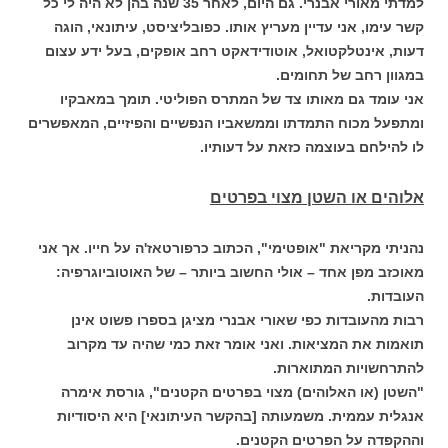
למדתי מאורי אבנרי. גם היום, לאחר 35 שנה בהן לא היה לי כל
קשר עימו, אני עדיין מעריץ אותו. כפובליציסט, עיתונאי, הוגה
דעות, אינטלקטואל, אוטודידאקט רחב אופקים, בעל ידע עצום
במגוון רחב של תחומים.
אני עומד גם מאותו צד של המתרס הפוליטי. תומך במאבקיו
ומתפעל מכוח התמדתו וממשאביו הנפשיים והפיזיים, המאפשרים
לו להילחם בעוצמה כזאת על דעותיו.
אלוהים או השטן מצוי בפרטים
נהניתי מקריאת "אופטימי", הכתוב כרפורטאז'ה על חייו. אך אני
מאוכזב מפן אחד – אולי החשוב ביותר – של האוטוביוגרפיה:
העובדות.
רבות מהעובדות כפי שאורי אבנרי מציגן בספרו פשוט אינן
תואמות את המציאות. ואני אומר זאת כמי שהיה עד מקרוב
להתרחשויות המתוארות.
"השטן (או האלוהים) מצוי בפרטים הקטנים", גורסת אימרה
אנגלית עממית. משמעותה [בהקשר העיתונאי] היא היסודיות
וההקפדה על הפרטים הקטנים.