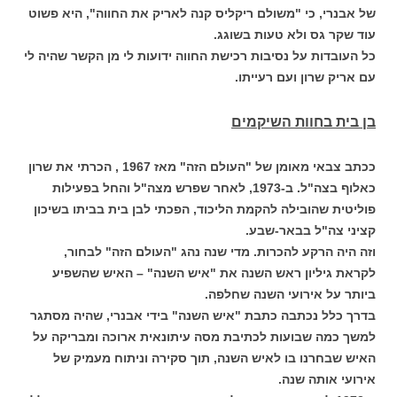
של אבנרי, כי "משולם ריקליס קנה לאריק את החווה", היא פשוט
עוד שקר גס ולא טעות בשוגג.
כל העובדות על נסיבות רכישת החווה ידועות לי מן הקשר שהיה לי
עם אריק שרון ועם רעייתו.
בן בית בחוות השיקמים
ככתב צבאי מאומן של "העולם הזה" מאז 1967 , הכרתי את שרון
כאלוף בצה"ל. ב-1973, לאחר שפרש מצה"ל והחל בפעילות
פוליטית שהובילה להקמת הליכוד, הפכתי לבן בית בביתו בשיכון
קציני צה"ל בבאר-שבע.
וזה היה הרקע להכרות. מדי שנה נהג "העולם הזה" לבחור,
לקראת גיליון ראש השנה את "איש השנה" – האיש שהשפיע
ביותר על אירועי השנה שחלפה.
בדרך כלל נכתבה כתבת "איש השנה" בידי אבנרי, שהיה מסתגר
למשך כמה שבועות לכתיבת מסה עיתונאית ארוכה ומבריקה על
האיש שבחרנו בו לאיש השנה, תוך סקירה וניתוח מעמיק של
אירועי אותה שנה.