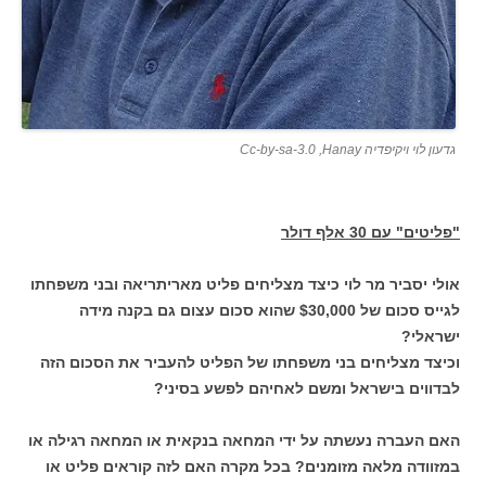
גדעון לוי ויקיפדיה Hanay‏, Cc-by-sa-3.0
"פליטים" עם 30 אלף דולר
אולי יסביר מר לוי כיצד מצליחים פליט מאריתריאה ובני משפחתו
לגייס סכום של $30,000 שהוא סכום עצום גם בקנה מידה
ישראלי?
וכיצד מצליחים בני משפחתו של הפליט להעביר את הסכום הזה
לבדווים בישראל ומשם לאחיהם לפשע בסיני?
האם העברה נעשתה על ידי המחאה בנקאית או המחאה רגילה או
במזוודה מלאה מזומנים? בכל מקרה האם לזה קוראים פליט או