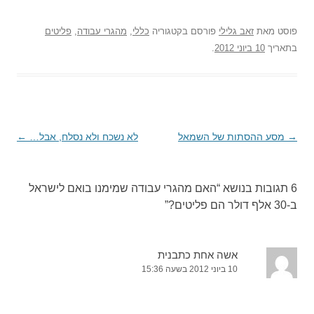
פוסט
מאת
זאב גלילי
פורסם בקטגוריה
כללי
,
מהגרי עבודה
,
פליטים
בתאריך
10 ביוני 2012
.
→
ניווט
מסע ההסתות של השמאל
לא נשכח ולא נסלח, אבל…
←
בפוסטים
6 תגובות בנושא “
האם מהגרי עבודה שמימנו בואם לישראל
ב-30 אלף דולר הם פליטים?
”
אשה אחת כתבנית
10 ביוני 2012 בשעה 15:36