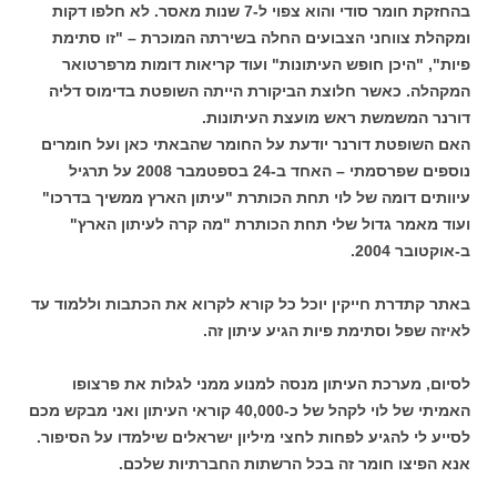
בהחזקת חומר סודי והוא צפוי ל-7 שנות מאסר. לא חלפו דקות
ומקהלת צווחני הצבועים החלה בשירתה המוכרת – "זו סתימת
פיות", "היכן חופש העיתונות" ועוד קריאות דומות מרפרטואר
המקהלה. כאשר חלוצת הביקורת הייתה השופטת בדימוס דליה
דורנר המשמשת ראש מועצת העיתונות.
האם השופטת דורנר יודעת על החומר שהבאתי כאן ועל חומרים
נוספים שפרסמתי – האחד ב-24 בספטמבר 2008 על תרגיל
עיוותים דומה של לוי תחת הכותרת "עיתון הארץ ממשיך בדרכו"
ועוד מאמר גדול שלי תחת הכותרת "מה קרה לעיתון הארץ"
ב-אוקטובר 2004.
באתר קתדרת חייקין יוכל כל קורא לקרוא את הכתבות וללמוד עד
לאיזה שפל וסתימת פיות הגיע עיתון זה.
לסיום, מערכת העיתון מנסה למנוע ממני לגלות את פרצופו
האמיתי של לוי לקהל של כ-40,000 קוראי העיתון ואני מבקש מכם
לסייע לי להגיע לפחות לחצי מיליון ישראלים שילמדו על הסיפור.
אנא הפיצו חומר זה בכל הרשתות החברתיות שלכם.