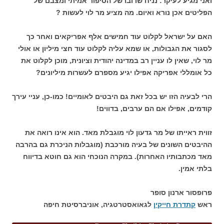
ואני מגיע לעיקר: נניח שרובו של הסיפור אמיתי ומצבם של
הפליטים אכן נורא ואיום. מה מציע מר לוי לעשות ?
האם על ישראל לקלוט עוד חמישים אלף אפריקאים ואחר כך
לסגור את הגבולות, או שמא עליה לקלוט עוד חצי מיליון או אולי
מר לוי, שאין לו עניין רב במדינה יהודית וציונית, מוכן לקלוט את
כל אומללי אפריקה אפילו יגיע מספרם לעשרות מיליונים?
הרי לבעיה הזו יש בכל זאת גם היבטים לאומיים! כמו-כן, עניי עירך
קודמים, אפילו אם הם ערבים, בדווים!
זווית ראייתו של מר גדעון לוי מוגבלת מאד. הוא אינו רואה את
ההיבטים השונים של בעיה מורכבת (מוגבלות הניכרת גם בהרבה
מאד מכתבותיו האחרות). במקרה הנוכחי הוא גם חוטא בדיווח
בלתי אמין.
פרופסור ארנון סופר
ראש
קתדרת חייקין
לגאואסטרטגיה, אוניברסיטת חיפה