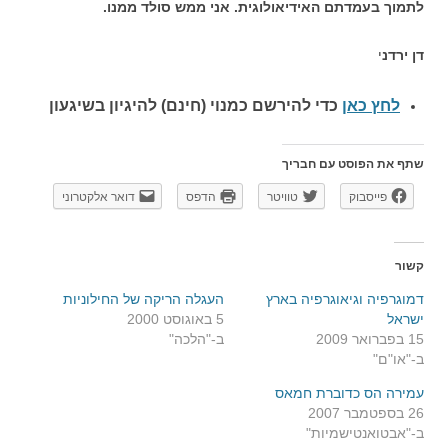
לתמוך בעמדתם האידיאולוגית. אני ממש סולד ממנו.
דן ירדנ
י
לחץ כאן
כדי להירשם כ
מנוי (חינם) להיגיון בשיגעון
שתף את הפוסט עם חבריך
פייסבוק
טוויטר
הדפס
דואר אלקטרוני
קשור
דמוגרפיה וגיאוגרפיה בארץ
העגלה הריקה של החילוניות
ישראל
5 באוגוסט 2000
15 בפברואר 2009
ב-"הלכה"
ב-"או"ם"
עמירה הס כדוברת חמאס
26 בספטמבר 2007
ב-"אבטואנטישמיות"