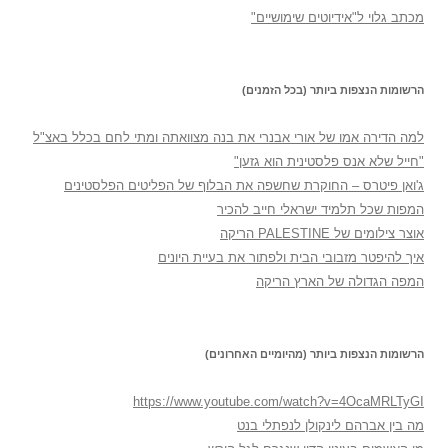
מכתב גלוי ל"אידיוטים שימושיים"
הרשומות הנצפות ביותר (בכל הזמנים)
למה הדירה אמו של אורי אבנרי את בנה מצוואתה ומתי לחם בכלל באצ"ל
"חייל שלא אנס פלסטינית הוא גזען"
ג'ואן פיטרס – החוקרת שחשפה את הבלוף של הפליטים הפלסטינים
המפות שכל תלמיד ישראלי חייב להכיר
אוצר צילומים של PALESTINE הריקה
איך להיפטר מזבובי הבית ולפתור את בעיית היונים
המפה הגדולה של הארץ הריקה
הרשומות הנצפות ביותר (מהיומיים האחרונים)
https://www.youtube.com/watch?v=4OcaMRLTyGI
מה בין אברהם לינקולן לנפתלי בנט