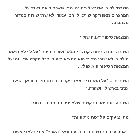
השבתי לה כי אם יש לעיתונה עניין שאבהיר את דעתי על
המהגרים מאפריקה שיתנו לי חצי עמוד ולא שתי שורות במדור
מכתבים.
המצאת סיפור "עניין שולי"
השיבה יוספה בצורה קטגורית-לא! ועוד הוסיפה "על לוי לא תאמר
מילה כי לא שוכנעתי כי הוא המציא סיפור ובכל מקרה עניין זה של
המצאת הסיפור הוא שולי…"
השיבותי – "על המהגרים מאפריקה כבר כתבתי רבות אך הפעם
עניני באיש לוי ושקריו."
השיחה נסתיימה בבקשתי שלא יפרסמו מכתב מצונזר.
מתי צועקים על "סתימת פיות"
באותו ערב בחדשות דווח כי עיתונאי "הארץ" אורי בלאו יואשם