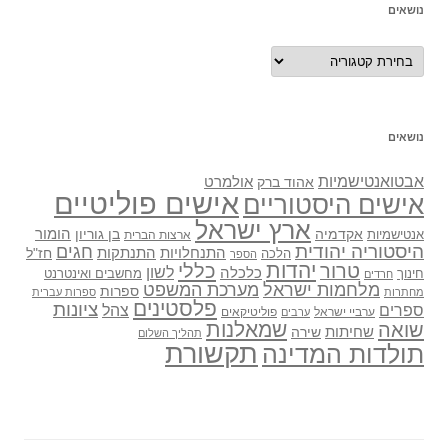
נושאים
נושאים
נושאים
אבטואנטישמיות
אולמרט
אהוד ברק
אישים פוליטיים
אישים היסטוריים
ארץ ישראל
אקדמיה
בן גוריון
הומור
אנטישמיות
ארצות הברית
היסטוריה יהודית
חגים
התנתקות
התנחלויות
חז"ל
הלכה
הספר
יהדות
כללי
טרור
לשון
כלכלה
מחשבים ואינטרנט
חינוך
חרדים
מלחמות ישראל
מערכת המשפט
ספרות
מחתרות
ספרות עברית
פלסטינים
ציונות
ספרים
צהל
ערביי ישראל
פוליטיקאים
ערבים
שואה
שמאלנות
שחיתות
שירה
תהליך השלום
תקשורת
תולדות המדינה