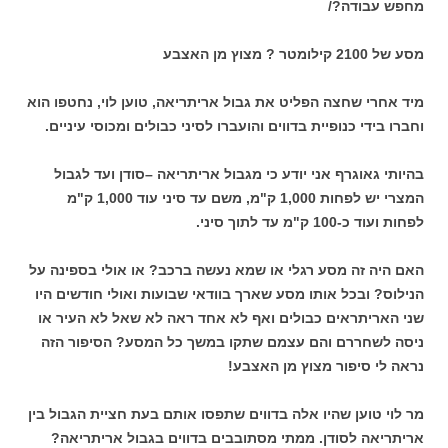
מחפש עבודה?/
מסע של 2100 קילומטר ? מצוץ מן האצבע
מיד אחרי שחצה הפליט את גבול אריתריאה, טוען לוי, נחטפו הוא
וחברו בידי כנופיית בדווים והועברו לסיני כבולים ומכוסי עיניים.
בהיותי גאוגרף אני יודע כי מגבול אריתריאה –סודן ועד לגבול
המצרי יש לפחות 1,000 ק"מ, משם עד סיני עוד 1,000 ק"מ
לפחות ועוד כ-100 ק"מ עד לתוך סיני.
האם היה זה מסע רגלי או שמא נעשה ברכב? או אולי בספינה על
הנילוס? ובכל אותו מסע שארך בוודאי שבועות ואולי חודשים היו
שני האריתראים כבולים ואף לא אחד ראה לא שאל לא העיר או
ניסה לשחררם והם עצמם שתקו במשך כל המסע? הסיפור הזה
נראה לי סיפור מצוץ מן האצבע!
מר לוי טוען שהיו אלה בדווים שתפסו אותם בעת חציית הגבול בין
אריתריאה לסודן. ממתי מסתובבים בדווים בגבול אריתריאה?