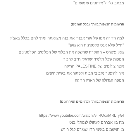
מכתב גלוי ל"אידיוטים שימושיים"
הרשומות הנצפות ביותר (בכל הזמנים)
למה הדירה אמו של אורי אבנרי את בנה מצוואתה ומתי לחם בכלל באצ"ל
"חייל שלא אנס פלסטינית הוא גזען"
ג'ואן פיטרס – החוקרת שחשפה את הבלוף של הפליטים הפלסטינים
המפות שכל תלמיד ישראלי חייב להכיר
אוצר צילומים של PALESTINE הריקה
איך להיפטר מזבובי הבית ולפתור את בעיית היונים
המפה הגדולה של הארץ הריקה
הרשומות הנצפות ביותר (מהיומיים האחרונים)
https://www.youtube.com/watch?v=4OcaMRLTyGI
מה בין אברהם לינקולן לנפתלי בנט
מי האשמים בעינוי הדין שנגרם לגל הירש