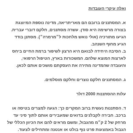
ואלה עיקרי העובדות
א. המסתננים ברובם הם מאריתריאה, מדינה נוספת המיוצגת
בצורה מרשימה היא סודן. עשרה מסתננים, חלקם דוברי עברית.
הגיעו מתורכיה (אולי נואש מלחכות ל״מרמרה״). מסתנן בודד
הגיע מחוף השנהב.
ב. הסיבה היחידה לבואם היא הרצון לשיפור ברמת החיים ביחס
לארצות המוצא שלהם. המשכורות בארץ, הטיפול הרפואי,
והעובדה שהמדינה מתירה את העסקתם מושכים אותם לכאן.
ג. המסתננים חלקם נוצרים וחלקם מוסלמים.
עלות ההסתננות 2000 דולר
ד. הסתננות נעשית ברוב המקרים כך: הגעה למצרים בטיסה או
ברכב. חבירה לקבלנים בדואים שמעבירים אותם לתוך סיני עד
מרחק של 2 ק״מ מהגבול, ומשם מראים להם את הכיוון הכללי של
הגבול באמצעות פרט נוף בולט או אנטנה ומתחילים לצעוד.