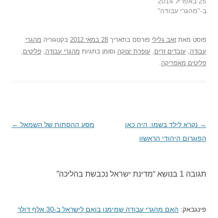
25 באפריל 2014
ב-"מהגרי עבודה"
פוסט
מאת
זאב גלילי
פורסם בתאריך
28 במאי 2012
בקטגוריה
מהגרי
עבודה
,
עובדים זרים
,
עופרת יצוקה
וסומן בתגיות
מהגרי עבודה
,
פליטים
,
פליטים מאפריקה
.
→
ניווט
נקרא לילד בשמו: היה כאן
מסע ההסתות של השמאל
←
בפוסטים
הפוגרום היהודי הראשון
תגובה 1 בנושא “
מדינת ישראל נכבשת בהליכה
”
פינגבאק:
האם מהגרי עבודה שמימנו בואם לישראל ב-30 אלף דולר