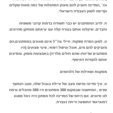
וכו׳ ,המדינה תעניק להם מענק הסתגלות של כמה מאות שקלים
וקדימה לשוק העבודה הישראלי.
ח. לרוב המסתננים יש כבר תשתית בדמות קרובי משפחה
וחברים, שיקלטו אותם בצורה קלה עם יציאתם ממתקן סהרונים.
ט. למען הסרת ספקות: חיילי צה״ל אינם פוגעים במסתננים,הם
מעניקים להם מים, אוכל וטיפול רפואי, פינוי פצועים (היו
מסתננים שדיווחו שהם חולים מלריה) באמצעות מסוק, ומסיעים
אותם לנקודות האיסוף.
מסקנות ושאילות של הלוחמים
א. איך מדינה מרשה מצב של טיילת בגבול שלה, מצב הנמשך
שנים , המחשבה שבמקום 388 מסתננים היו 388 מחבלים גרמה
לנו סיוטים. אם היחס של המדינה לכל מסתנן היה כאל מפגע
דמוגראפי התופעה הייתה נעצרת.