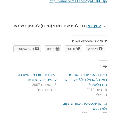
http://video.slimail.com/pg-CH06_Ijo
לחץ כאן
כדי להירשם כ
מנוי (חינם) להיגיון בשיגעון
שתף את הפוסט עם חבריך
פייסבוק
טוויטר
הדפס
דואר אלקטרוני
קשור
האם מהגרי עבודה שמימנו
הגיבורים חזרו מן המערכה
בואם לישראל ב-30 אלף דולר
עייפים אבל מרוצים
הם פליטים?
3 באוגוסט 2007
10 ביוני 2012
ב-"התנתקות"
ב-"כללי"
מדינה פלסטינית אסור שתקום
ולא תוקם