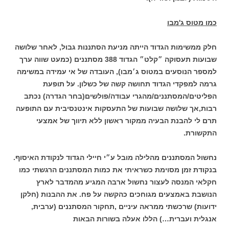
כמו מטוס ג'מבו
חלק ממשימות הגדוד הייתה מניעת הסתננות גבול, לאחר שלושה
שבועות תעסוקה ״קלט״ הגדוד 388 מסתננים (כמעט שווה ערך
למספר הנוסעים במטוס ג׳מבו), העובדה של אי עמידה במשימה
גרמה למפקדי הגדוד תחושה קשה של כשלון. על תופעת
הפליטים/המסתננים/מהגרי עבודה/פולשים(בחר הגדרה) נכתב
רבות,אך שלושה שבועות של התעסקות אינטנסיבית עם התופעה
תרם לי להבנת הבעיה ממקור ראשון ללא תיווך של אמצעי
התקשורת.
נחשול המסתננים מהלילה מובל ע״י חיילי הגדוד לנקודת האיסוף.
בנקודת זמן מסוימת כשראיתי את כמות המסתננים הרגשתי כמו
חקלאי המנסה לעצור נחשול ארבה המגיע מהמדבר לארץ
הנושבת באמצעים מגוחכים כהקשה על פח. את ההבנות (חלקן
ידועות) שרכשתי ממראה עיניים ,תחקור המסתננים (ערבית,
אנגלית ועברית…) הללו אעלה בשורות הבאות