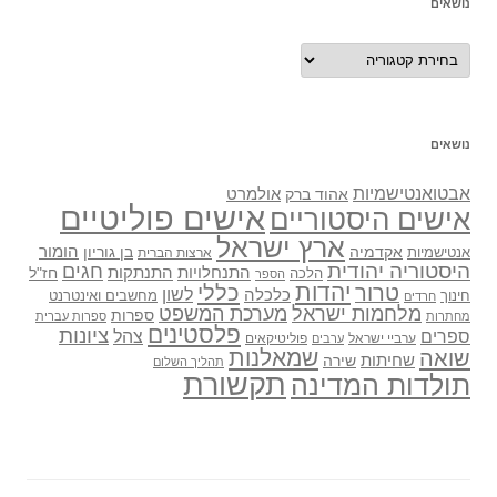
נושאים
נושאים
נושאים
אבטואנטישמיות
אולמרט
אהוד ברק
אישים פוליטיים
אישים היסטוריים
ארץ ישראל
אקדמיה
בן גוריון
הומור
אנטישמיות
ארצות הברית
היסטוריה יהודית
חגים
התנתקות
התנחלויות
חז"ל
הלכה
הספר
יהדות
כללי
טרור
לשון
כלכלה
מחשבים ואינטרנט
חינוך
חרדים
מלחמות ישראל
מערכת המשפט
ספרות
מחתרות
ספרות עברית
פלסטינים
ציונות
ספרים
צהל
ערביי ישראל
פוליטיקאים
ערבים
שואה
שמאלנות
שחיתות
שירה
תהליך השלום
תקשורת
תולדות המדינה