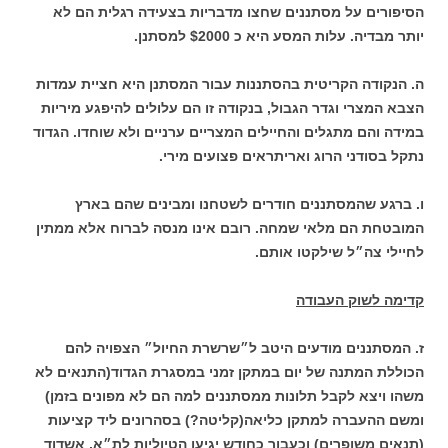
הסיפורים על מסתננים שחצו מדבריות בצעידה רגלית הם לא
יותר מבדיה. עלות המסע היא כ $2000 למסתנן.
ה. הנקודה הקריטית בהסתננות עבור המסתנן היא חציית עמדות
הצבא המצרי וגדר הגבול, בנקודה זו הם עלולים להיפגע מיריות
במידה והם מתגלים והחיילים המצריים ערניים ולא שוחדו. הגדוד
נתקל בסודני הרוג ואריתראים פצועים מירי.
ו. ברגע שהמסתננים חודרים לשטחנו ומבינים שהם בארץ
המובטחת הם מלאי שמחה. רובם אינו מנסה לברוח אלא ממתין
לחיילי צה״ל שילקטו אותם.
קדימה לשוק העבודה
ז. המסתננים מודעים היטב ל״שרשרת החיול״ הצפויה להם
הכוללת המתנה של יום במתקן זמני במסגרת הגדוד(התנאים לא
משהו ויצא לקבל תלונות ממסתננים למה הם לא מפונים בזמן)
ומשם ההעברה למתקן כליאה(קליטה?) בסהרונים ליד קציעות
(תנאים משופרים) וכעבור כחודש יגיעו הטיוליות לת״א, אשדוד