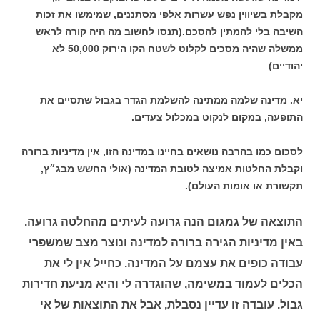
מקבלת בשיווין נפש עשרות אלפי מסתננים, שמימשו את זכות
השיבה בלי להמתין להסכם.(תנסו לחשוב מה היה קורה לראש
ממשלה שהיה מסכים לקלוט לשטח הקו הירוק 50,000 לא
יהודיים)
יא. מדינה שלמה ממתינה להשלמת הגדר בגבול שתסיים את
התופעה, במקום לנקוט במכלול צעדים.
לסכום כמו בהרבה נושאים בחיינו במדינה הזו, אין מדיניות ברורה
וקבלת החלטות אמיצה לטובת המדינה (אולי החשש מבג״ץ,
תקשורת או אומות העולם).
התוצאה של גמגום הנה גרועה לעיתים מהחלטה גרועה.
באין מדיניות הגירה ברורה למדינה ונוצר מצב שמשפרי
עבודה כופים את עצמם על המדינה. כחייל אין לי את
הכלים לעמוד במשימה, שהוגדרה לי והיא מניעת חדירות
גבול. עובדה זו עדיין נסבלת, אבל את התוצאות של אי