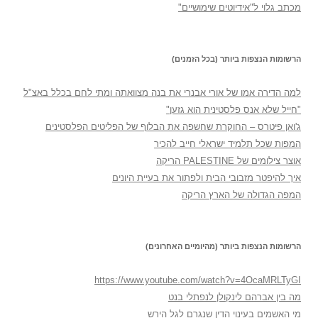
מכתב גלוי ל"אידיוטים שימושיים"
הרשומות הנצפות ביותר (בכל הזמנים)
למה הדירה אמו של אורי אבנרי את בנה מצוואתה ומתי לחם בכלל באצ"ל
"חייל שלא אנס פלסטינית הוא גזען"
ג'ואן פיטרס – החוקרת שחשפה את הבלוף של הפליטים הפלסטינים
המפות שכל תלמיד ישראלי חייב להכיר
אוצר צילומים של PALESTINE הריקה
איך להיפטר מזבובי הבית ולפתור את בעיית היונים
המפה הגדולה של הארץ הריקה
הרשומות הנצפות ביותר (מהיומיים האחרונים)
https://www.youtube.com/watch?v=4OcaMRLTyGI
מה בין אברהם לינקולן לנפתלי בנט
מי האשמים בעינוי הדין שנגרם לגל הירש