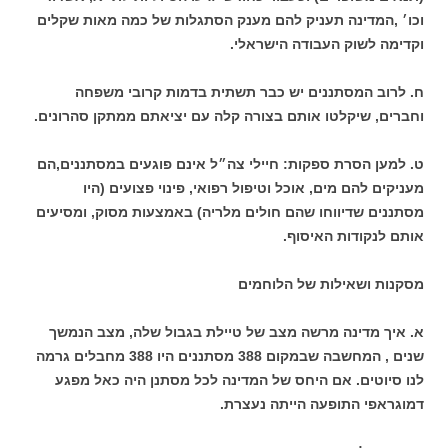
וכו׳ ,המדינה תעניק להם מענק הסתגלות של כמה מאות שקלים
וקדימה לשוק העבודה הישראלי.
ח. לרוב המסתננים יש כבר תשתית בדמות קרובי משפחה
וחברים, שיקלטו אותם בצורה קלה עם יציאתם ממתקן סהרונים.
ט. למען הסרת ספקות: חיילי צה״ל אינם פוגעים במסתננים,הם
מעניקים להם מים, אוכל וטיפול רפואי, פינוי פצועים (היו
מסתננים שדיווחו שהם חולים מלריה) באמצעות מסוק, ומסיעים
אותם לנקודות האיסוף.
מסקנות ושאילות של הלוחמים
א. איך מדינה מרשה מצב של טיילת בגבול שלה, מצב הנמשך
שנים , המחשבה שבמקום 388 מסתננים היו 388 מחבלים גרמה
לנו סיוטים. אם היחס של המדינה לכל מסתנן היה כאל מפגע
דמוגראפי התופעה הייתה נעצרת.