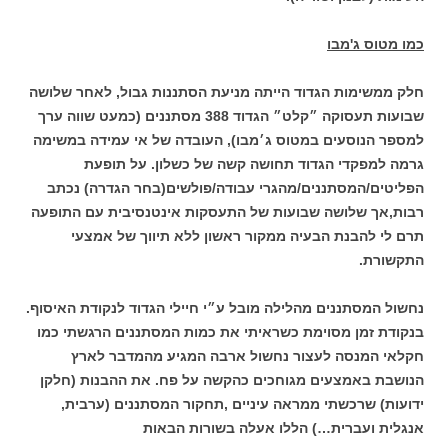
כמו מטוס ג'מבו
חלק ממשימות הגדוד הייתה מניעת הסתננות גבול, לאחר שלושה
שבועות תעסוקה ״קלט״ הגדוד 388 מסתננים (כמעט שווה ערך
למספר הנוסעים במטוס ג׳מבו), העובדה של אי עמידה במשימה
גרמה למפקדי הגדוד תחושה קשה של כשלון. על תופעת
הפליטים/המסתננים/מהגרי עבודה/פולשים(בחר הגדרה) נכתב
רבות,אך שלושה שבועות של התעסקות אינטנסיבית עם התופעה
תרם לי להבנת הבעיה ממקור ראשון ללא תיווך של אמצעי
התקשורת.
נחשול המסתננים מהלילה מובל ע״י חיילי הגדוד לנקודת האיסוף.
בנקודת זמן מסוימת כשראיתי את כמות המסתננים הרגשתי כמו
חקלאי המנסה לעצור נחשול ארבה המגיע מהמדבר לארץ
הנושבת באמצעים מגוחכים כהקשה על פח. את ההבנות (חלקן
ידועות) שרכשתי ממראה עיניים ,תחקור המסתננים (ערבית,
אנגלית ועברית…) הללו אעלה בשורות הבאות