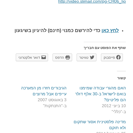
http://video.slimail.com/pg-CH06_Ijo
לחץ כאן
כדי להירשם כ
מנוי (חינם) להיגיון בשיגעון
שתף את הפוסט עם חבריך
פייסבוק
טוויטר
הדפס
דואר אלקטרוני
קשור
האם מהגרי עבודה שמימנו
הגיבורים חזרו מן המערכה
בואם לישראל ב-30 אלף דולר
עייפים אבל מרוצים
הם פליטים?
3 באוגוסט 2007
10 ביוני 2012
ב-"התנתקות"
ב-"כללי"
מדינה פלסטינית אסור שתקום
ולא תוקם