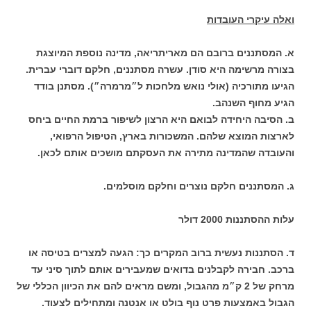
ואלה עיקרי העובדות
א. המסתננים ברובם הם מאריתריאה, מדינה נוספת המיוצגת
בצורה מרשימה היא סודן. עשרה מסתננים, חלקם דוברי עברית.
הגיעו מתורכיה (אולי נואש מלחכות ל״מרמרה״). מסתנן בודד
הגיע מחוף השנהב.
ב. הסיבה היחידה לבואם היא הרצון לשיפור ברמת החיים ביחס
לארצות המוצא שלהם. המשכורות בארץ, הטיפול הרפואי,
והעובדה שהמדינה מתירה את העסקתם מושכים אותם לכאן.
ג. המסתננים חלקם נוצרים וחלקם מוסלמים.
עלות ההסתננות 2000 דולר
ד. הסתננות נעשית ברוב המקרים כך: הגעה למצרים בטיסה או
ברכב. חבירה לקבלנים בדואים שמעבירים אותם לתוך סיני עד
מרחק של 2 ק״מ מהגבול, ומשם מראים להם את הכיוון הכללי של
הגבול באמצעות פרט נוף בולט או אנטנה ומתחילים לצעוד.