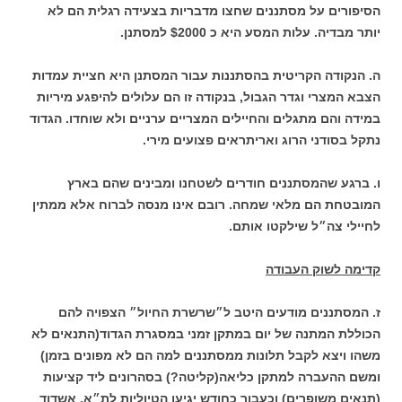
הסיפורים על מסתננים שחצו מדבריות בצעידה רגלית הם לא
יותר מבדיה. עלות המסע היא כ $2000 למסתנן.
ה. הנקודה הקריטית בהסתננות עבור המסתנן היא חציית עמדות
הצבא המצרי וגדר הגבול, בנקודה זו הם עלולים להיפגע מיריות
במידה והם מתגלים והחיילים המצריים ערניים ולא שוחדו. הגדוד
נתקל בסודני הרוג ואריתראים פצועים מירי.
ו. ברגע שהמסתננים חודרים לשטחנו ומבינים שהם בארץ
המובטחת הם מלאי שמחה. רובם אינו מנסה לברוח אלא ממתין
לחיילי צה״ל שילקטו אותם.
קדימה לשוק העבודה
ז. המסתננים מודעים היטב ל״שרשרת החיול״ הצפויה להם
הכוללת המתנה של יום במתקן זמני במסגרת הגדוד(התנאים לא
משהו ויצא לקבל תלונות ממסתננים למה הם לא מפונים בזמן)
ומשם ההעברה למתקן כליאה(קליטה?) בסהרונים ליד קציעות
(תנאים משופרים) וכעבור כחודש יגיעו הטיוליות לת״א, אשדוד