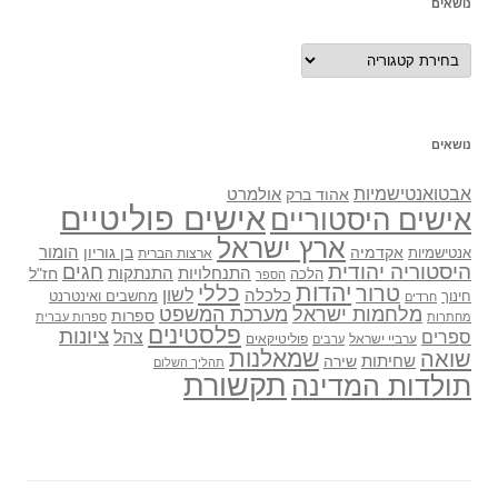
נושאים
נושאים
נושאים
אבטואנטישמיות
אולמרט
אהוד ברק
אישים פוליטיים
אישים היסטוריים
ארץ ישראל
אקדמיה
בן גוריון
הומור
אנטישמיות
ארצות הברית
היסטוריה יהודית
חגים
התנתקות
התנחלויות
חז"ל
הלכה
הספר
יהדות
כללי
טרור
לשון
כלכלה
מחשבים ואינטרנט
חינוך
חרדים
מלחמות ישראל
מערכת המשפט
ספרות
מחתרות
ספרות עברית
פלסטינים
ציונות
ספרים
צהל
ערביי ישראל
פוליטיקאים
ערבים
שואה
שמאלנות
שחיתות
שירה
תהליך השלום
תקשורת
תולדות המדינה