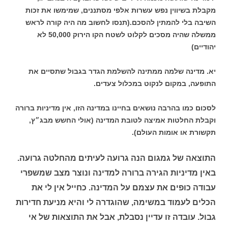
מקבלת בשיווין נפש עשרות אלפי מסתננים, שמימשו את זכות
השיבה בלי להמתין להסכם.(תנסו לחשוב מה היה קורה לראש
ממשלה שהיה מסכים לקלוט לשטח הקו הירוק 50,000 לא
יהודיים)
יא. מדינה שלמה ממתינה להשלמת הגדר בגבול שתסיים את
התופעה, במקום לנקוט במכלול צעדים.
לסכום כמו בהרבה נושאים בחיינו במדינה הזו, אין מדיניות ברורה
וקבלת החלטות אמיצה לטובת המדינה (אולי החשש מבג״ץ,
תקשורת או אומות העולם).
התוצאה של גמגום הנה גרועה לעיתים מהחלטה גרועה.
באין מדיניות הגירה ברורה למדינה ונוצר מצב שמשפרי
עבודה כופים את עצמם על המדינה. כחייל אין לי את
הכלים לעמוד במשימה, שהוגדרה לי והיא מניעת חדירות
גבול. עובדה זו עדיין נסבלת, אבל את התוצאות של אי