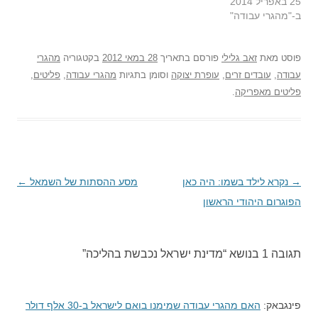
25 באפריל 2014
ב-"מהגרי עבודה"
פוסט
מאת
זאב גלילי
פורסם בתאריך
28 במאי 2012
בקטגוריה
מהגרי
עבודה
,
עובדים זרים
,
עופרת יצוקה
וסומן בתגיות
מהגרי עבודה
,
פליטים
,
פליטים מאפריקה
.
→
ניווט
נקרא לילד בשמו: היה כאן
מסע ההסתות של השמאל
←
בפוסטים
הפוגרום היהודי הראשון
תגובה 1 בנושא “
מדינת ישראל נכבשת בהליכה
”
פינגבאק:
האם מהגרי עבודה שמימנו בואם לישראל ב-30 אלף דולר