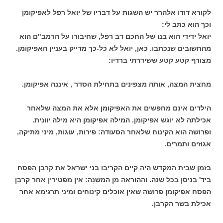
לקורא דודו אלהרר יש השגות על דבריו של יואל רפל לאפיקומן
וכך הוא כתב לי:
יואל ידידי הוא בנו של החכם דב רפל, שחיבורו על הרמב"ם הוא
מהחשובים שנכתבו. כאן, יואל לא כל-כך מדייק בעניין האפיקומן.
מצורף קטע קטע ששידרתי ברדיו:
מחצית המצה, אותה מצפינים בתחילת הסדר , איננה אפיקומן.
הילדים אינם מחפשים את האפיקומן אלא את המצה שלאחר
אכילתה לא יוגש אפיקומן.
המילה אפיקומן היא מילה יוונית.
ופרושה הוא הקינוח שלאחר הסעודה: פירות, עוגות, מיני מתיקה,
אגוזים ותמרים.
בִּזמן שבית המקדש היה קיים הקריבו בני ישראל את קרבן הפסח
ביד' בניסן בכל שנה. וההוראה מן המִשנָה: אין מפטירין אחר קרבן
הפסח אפיקומן פרושה שאין אוכלים קינוחים וּמיני תרגימא אחר
אכילת בשר הקרבן.