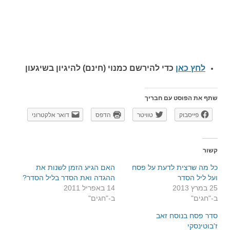
לחץ כאן
כדי להירשם כ
מנוי (חינם) להיגיון בשיגעון
שתף את הפוסט עם חבריך
פייסבוק
טוויטר
הדפס
דואר אלקטרוני
קשור
כל מה שרצית לדעת על פסח
האם הגיע הזמן לשנות את
ועל ליל הסדר
ההגדה ואת הסדר בליל הסדר?
25 במרץ 2013
14 באפריל 2011
ב-"חגים"
ב-"חגים"
סדר פסח בנוסח זאב
ז'בוטינסקי