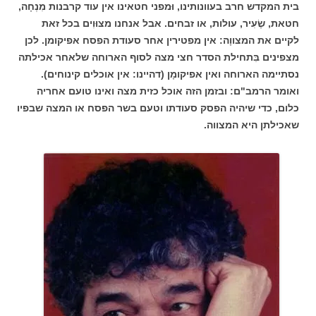
בית המקדש חרב בעוונותינו, וּמפני חטאינו אין עוד קרבנות מִנְחָה,
חטאת, שֶׂעִיר, עולות, או זבחים. אבל אנחנו מצוּוִים בכל זאת
לקיים את המצווָה: אין מפטירין אחר סעודת הפסח אפיקומן. לכן
מצפינים בִּתחילת הסדר חצי מצה לסוף הארוחה
שלאחר אכילתה
נסתיימה הארוחה ואין אפיקומָן (דהיינו: אין אוכלים קינוחים).
ואומר הרמב"ם: ובזמן הזה אוכל כזית מצה ואינו טועם אחריה
כלום, כדי שיהיה הפסק סעודתו וטעם בשר הפסח או המצה שבפיו
שאכילתן היא המצווה.