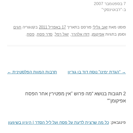
7 בספטמבר 2007
ב-"ז'בוטינסקי"
פוסט
מאת
זאב גלילי
פורסם בתאריך
17 באפריל 2011
בקטגוריה
חגים
וסומן בתגיות
אפיקומן
,
דודו אלהרר
,
יואל רפל
,
סדר פסח
,
פסח
.
→
ניווט
"הגדת ימינו" נוסח דוד בן גוריון
תרבות המוות הפלסטינית
←
בפוסטים
2 תגובות בנושא “
מה פרוש "אין מפטירין אחר הפסח
אפיקומן"
”
פינגבאק:
כל מה שרצית לדעת על פסח ועל ליל הסדר | היגיון בשיגעון