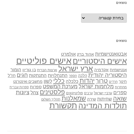
נושאים
נושאים
נושאים
אבטואנטישמיות
אולמרט
אהוד ברק
אישים פוליטיים
אישים היסטוריים
ארץ ישראל
אקדמיה
בן גוריון
הומור
אנטישמיות
ארצות הברית
היסטוריה יהודית
חגים
התנתקות
התנחלויות
חז"ל
הלכה
הספר
יהדות
כללי
טרור
לשון
כלכלה
מחשבים ואינטרנט
חינוך
חרדים
מלחמות ישראל
מערכת המשפט
ספרות
מחתרות
ספרות עברית
פלסטינים
ציונות
ספרים
צהל
ערביי ישראל
פוליטיקאים
ערבים
שואה
שמאלנות
שחיתות
שירה
תהליך השלום
תקשורת
תולדות המדינה