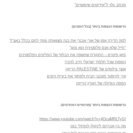
מכתב גלוי ל"אידיוטים שימושיים"
הרשומות הנצפות ביותר (בכל הזמנים)
למה הדירה אמו של אורי אבנרי את בנה מצוואתה ומתי לחם בכלל באצ"ל
"חייל שלא אנס פלסטינית הוא גזען"
ג'ואן פיטרס – החוקרת שחשפה את הבלוף של הפליטים הפלסטינים
המפות שכל תלמיד ישראלי חייב להכיר
אוצר צילומים של PALESTINE הריקה
איך להיפטר מזבובי הבית ולפתור את בעיית היונים
המפה הגדולה של הארץ הריקה
הרשומות הנצפות ביותר (מהיומיים האחרונים)
https://www.youtube.com/watch?v=4OcaMRLTyGI
מה בין אברהם לינקולן לנפתלי בנט