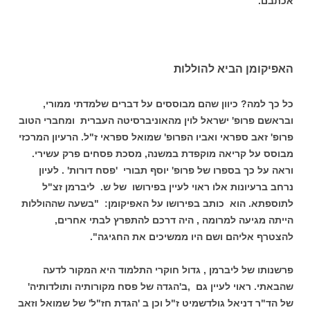
אכתבם.
האפיקומן הביא להוללות
כל כך למה? כיוון שהם מבוססים על דברים שלמדתי ממורי,
ובראשם פרופ' ישראל לוין מהאוניברסיטה העברית ומחברי הטוב
פרופ' זאב ספראי ואביו הפרופ' שמואל ספראי ז"ל. הרעיון המרכזי
מבוסס על קריאה מוקפדת במשנה, מסכת פסחים פרק עשירי.
וראה על כך בספרו של פרופ' יוסף תבורי 'פסח דורות' . לעיון
נרחב ברעיונות אלו ראוי לעיין בפירושו של ש. ליברמן זצ"ל
לתוספתא. הוא כותב בפירושו על האפיקומן: "בשעה שההוללות
הייתה מגיעה למרומה , היה דרכם להתפרץ לבתי אחרים,
להצטרף אליהם ושם היו ממשיכים את החגיגה".
פרשנותו של ליברמן , גדול חוקרי התלמוד היא המקור לדעה
שהבאתי. ראוי לעיין גם ,ב'הגדה של פסח מקורותיה ותולדותיה'
של הד"ר דניאל גולדשמיט ז"ל וכן ב 'הגדת חז"ל' של שמואל וזאב