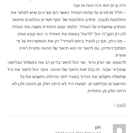
היה קיים הוא היה הווה או עבר.
– חז"ל מרמזים על מהות העתיד כאשר הם מציינים שיש לפתור את
החלומות לטובה. פתרון החלומות של יוסף לשרים הכלואים מתואר
כפתרון שהשפיע על העתיד. כלומר עצם התחזית משנה את העתיד.
לכן רק הקב"ה יכול "לדעת" באמת את העתיד כי הוא קובע אותו.
– מה ניתן, אם כן להגיד ביחס לעתיד? רק את האפשרויות על פי
הסתברויותיהן. גם תיאור זה הוא תיאור של ההווה מזווית ראיה
אחרת.
לדוגמא: אני זורק כדור. אני יכול לתאר בדיוק רב את המסלול הבליסטי
שהכדור יעבור. זה בכל זאת תיאור של ההווה. אינני יכול לתאר את היד
שתשלח ותקלוט את הכדור באוויר לפני נחיתתו ותשבש את כל
החישובים הבליסטיים. תנועת היד לא היתה חלק מן ההווה ולכן לא
היתה חלק מן התחזית.
↓
להגיב
pH