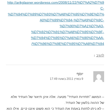
http://arikglasner.wordpress.com/2008/11/22/%D7%A2%D7%9
C-
%D7%94%D7%99%D7%93%D7%A8%D7%95%D7%9E%D7%
A0%D7%99%D7%94-%D7%A9%D7%9C-
%D7%90%D7%A1%D7%A3-
%D7%92%D7%91%D7%A8%D7%95%D7%9F-
%D7%94%D7%95%D7%A6%D7%90%D7%AA-
%D7%96%D7%9E%D7%95%D7%A8%D7%94/
↓
להגיב
יוסף
9 במרץ 2011 בשעה 17:49
– המושג "תחזיות העתיד" מטעה. אלה אינן תיאור של העתיד אלא
של ההווה בלשון של העתיד.
– לא ניתן לחזות באמת את העתיד כי הוא פשוט איננו קיים. אילו הוא