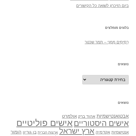
ביום הזיכרון לשואה כל הקישורים
בלוגים מומלצים
רְסִיסִים מִמֶנִי – תמר שכטר
נושאים
נושאים
נושאים
אבטואנטישמיות
אולמרט
אהוד ברק
אישים פוליטיים
אישים היסטוריים
ארץ ישראל
אקדמיה
בן גוריון
הומור
אנטישמיות
ארצות הברית