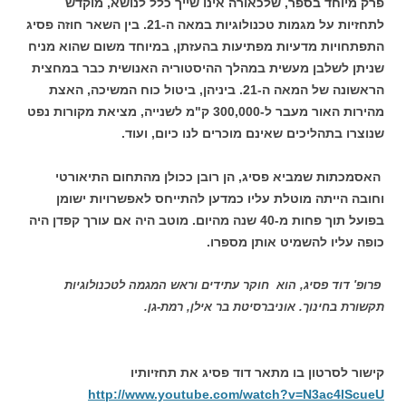
פרק מיוחד בספר, שלכאורה אינו שייך כלל לנושא, מוקדש
לתחזיות על מגמות טכנולוגיות במאה ה-21. בין השאר חוזה פסיג
התפתחויות מדעיות מפתיעות בהעזתן, במיוחד משום שהוא מניח
שניתן לשלבן מעשית במהלך ההיסטוריה האנושית כבר במחצית
הראשונה של המאה ה-21. ביניהן, ביטול כוח המשיכה, האצת
מהירות האור מעבר ל-300,000 ק"מ לשנייה, מציאת מקורות נפט
שנוצרו בתהליכים שאינם מוכרים לנו כיום, ועוד.
האסמכתות שמביא פסיג, הן רובן ככולן מהתחום התיאורטי
וחובה הייתה מוטלת עליו כמדען להתייחס לאפשרויות ישומן
בפועל תוך פחות מ-40 שנה מהיום. מוטב היה אם עורך קפדן היה
כופה עליו להשמיט אותן מספרו.
פרופ' דוד פסיג, הוא חוקר עתידים וראש המגמה לטכנולוגיות
תקשורת בחינוך. אוניברסיטת בר אילן, רמת-גן
.
קישור לסרטון בו מתאר דוד פסיג את תחזיותיו
http://www.youtube.com/watch?v=N3ac4lScueU