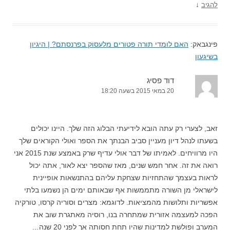
↓
להגיב
פינגבאק:
האם לומדי תורה פטורים מלעסוק בפרנסתם? | היגיון
בשיגעון
דוד פסיג
20 במאי 2015 בשעה 18:20
זאב, לצערי רק עתה הובא לידיעתי הבלוג הזה שלך. היינו יכולים
בשעתו לנהל דיון מעניין סביב הבנתך את הספר ואולי הקוראים שלך
היו מרוויחים. לאמיתו של דבר אולי עדיף שרק באמצע שנת 2015 אני
רואה את זה. אחר חמש שנים, מאז שהספר יצא לאור, אתה יכול
לראות בעצמך שהתחזיות שצחקת עליהם בהתנשאות אופיינית
לישראלי מן השורה מתממשות אף שבאותם ימים הן נשמעו בלתי
אפשריות ותלושות מהמציאות. לדוגמא: מצרים וסוריה קרסו, טורקיה
הפכה למעצמה אזורית שמתחרה בנו, רוסיה מאתגרת שוב את
המערב ופולשת למדינות שהיו תחת חסותה אך לפני 20 שנה…