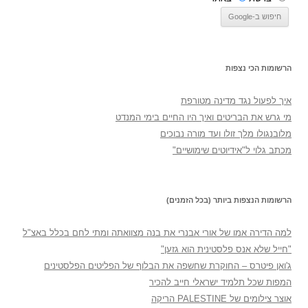
הרשומות הכי נצפות
איך לפעול נגד מדינה מטורפת
מי גרש את הבריטים ואיך היו החיים בימי המנדט
מלובנגולו מלך זולו ועד מורה נבוכים
מכתב גלוי ל"אידיוטים שימושיים"
הרשומות הנצפות ביותר (בכל הזמנים)
למה הדירה אמו של אורי אבנרי את בנה מצוואתה ומתי לחם בכלל באצ"ל
"חייל שלא אנס פלסטינית הוא גזען"
ג'ואן פיטרס – החוקרת שחשפה את הבלוף של הפליטים הפלסטינים
המפות שכל תלמיד ישראלי חייב להכיר
אוצר צילומים של PALESTINE הריקה