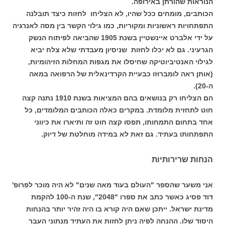
הנוראות שהורתן באירופה.
הכותבים, מומחים ככל שהיו, לא הצליחו לחזות כיצד תובלנה
התפתחויות ראשוניות ומקוריות, כמו גילוי הקשר בין מסה לאנרגיה
על ידי אלברט איינשטיין בשנת 1905 שהביאה לפיתוח הנשק
הגרעיני. גם לא יכלו לחזות שניסיון מעבדתי שלא צלח יביא
לגילוי האנטיביוטיקה שחיסלו את מגפות המחלות הזיהומיות,
(אותן ראה לומברוזו כבעיית הקרדינאלית של הרפואה במאה
ה-20).
הם הצליחו רק בנושאים בהם המציאות בשנת 1910 נתנה קצה
חוט לתחזית מלומדת. במקרים כאלה הכותבים המלומדים, כל
אחד בתחום התמחותו, תפסו קצה חוט זה ותיארו את כיווני
התפתחותו בעתיד. גם זאת לא במידה מוחלטת של דיוק.
הנחות שרירותיות
אני משער שהספר "העולם בעוד מאה שנים" לא היה מוכר לפרופ'
דוד פסיג כאשר כתב את ספרו "2048", שנת ה-100 להקמת
מדינת ישראל. ייתכן שאם היה קורא בו היה זהיר יותר בהנחות
היסוד שלו. ההנחה לפיה ניתן לחזות את העתיד מנתוני העבר