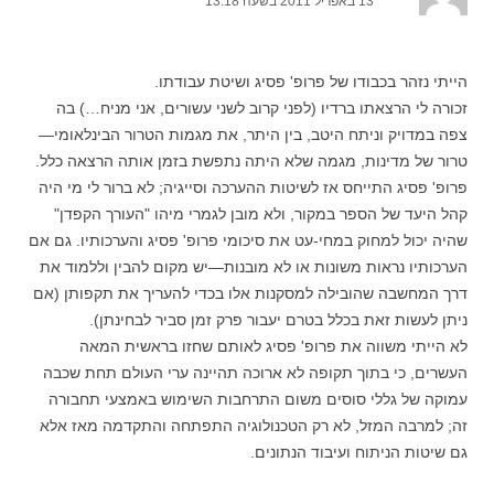
13 באפריל 2011 בשעה 13:18
הייתי נזהר בכבודו של פרופ' פסיג ושיטת עבודתו.
זכורה לי הרצאתו ברדיו (לפני קרוב לשני עשורים, אני מניח…) בה
צפה במדויק וניתח היטב, בין היתר, את מגמות הטרור הבינלאומי—
טרור של מדינות, מגמה שלא היתה נתפשת בזמן אותה הרצאה כלל.
פרופ' פסיג התייחס אז לשיטות ההערכה וסייגיה; לא ברור לי מי היה
קהל היעד של הספר במקור, ולא מובן לגמרי מיהו "העורך הקפדן"
שהיה יכול למחוק במחי-עט את סיכומי פרופ' פסיג והערכותיו. גם אם
הערכותיו נראות משונות או לא מובנות—יש מקום להבין וללמוד את
דרך המחשבה שהובילה למסקנות אלו בכדי להעריך את תקפותן (אם
ניתן לעשות זאת בכלל בטרם יעבור פרק זמן סביר לבחינתן).
לא הייתי משווה את פרופ' פסיג לאותם שחזו בראשית המאה
העשרים, כי בתוך תקופה לא ארוכה תהיינה ערי העולם תחת שכבה
עמוקה של גללי סוסים משום התרחבות השימוש באמצעי תחבורה
זה; למרבה המזל, לא רק הטכנולוגיה התפתחה והתקדמה מאז אלא
גם שיטות הניתוח ועיבוד הנתונים.