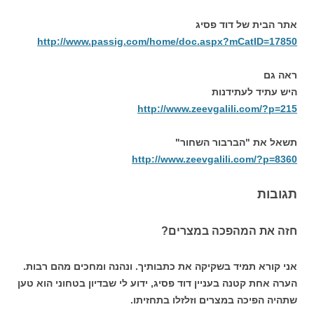
אתר הבית של דוד פסיג
http://www.passig.com/home/doc.aspx?mCatID=17850
ראה גם
היש עתיד לעתידנות
http://www.zeevgalili.com/?p=215
תשאל את "הברבור השחור"
http://www.zeevgalili.com/?p=8360
תגובות
חזה את המהפכה במצרים?
אני קורא תמיד בשקיקה את כתבותיך. ונהנה ומחכים מהם רבות.
הערה אחת קטנה בעניין דוד פסיג, ידוע לי שבדיון בטחוני הוא טען
שתהיה הפיכה במצרים וזלזלו בתחזיתו.