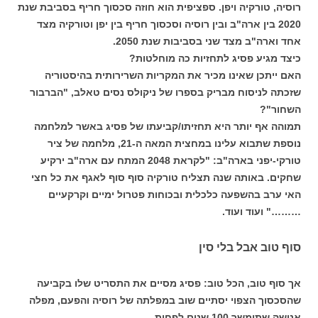
רוסיה, טורקיה ויפן. ספציפית הוא חוזה סכסוך חריף בסביבת שנת
2020 בין ארה"ב ובין רוסיה וסכסוך חריף בין יפן וטורקיה מצד
אחד וארה"ב מצד שני בסביבות שנת 2050.
כיצד מגיע פסיג לתחזיות כה מוחלטות?
האם ייתכן שאינו מכיר את המקריות השרירותית בהיסטוריה
שזכתה לניסוח מבריק בספרו של ניקולס נסים טאלב, "הברבור
השחור"?
תמוהה אף יותר היא תחזיתו/קביעתו של פסיג באשר למלחמה
נוספת שתבוא עלינו במחצית המאה ה-21, מלחמה של ציר
טורקי-יפני בארה"ב: "לקראת 2048 המתח עם ארה"ב ירקיע
שחקים. באותה שנה תצליח טורקיה סוף סוף לאגף את כל חצי
האי ערב בהשפעה כלכלית ובכוחות פטרול ימיים וקרקעיים
………" ועוד ועוד.
סוף טוב אבל בלי סין
אך סוף טוב, הכל טוב: פסיג מסיים את התסריט שלו בקביעה
שהסכסוך הצפוי יסתיים שוב במפלתה של רוסיה והפעם, מפלה
אנושה שתימשך 100 שנים לפחות.