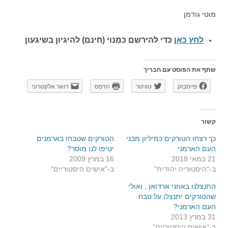
מוטי גודמן
לחץ כאן
כדי להירשם כ
מנוי (חינם) להיגיון בשיגעון
שתף את הפוסט עם חבריך
פייסבוק
טוויטר
הדפס
דואר אלקטרוני
קשור
כך רצחו הטורקים כמיליון מבני
הטורקים שטבחו בארמנים
העם הארמני
יטיפו לנו מוסר?
21 במאי 2018
16 במרץ 2009
ב-"היסטוריה יהודית"
ב-"אישים היסטוריים"
התנצלנו באוזני ארדואן , ואולי
שהטורקים יתנצלו על טבח
העם הארמני?
31 במרץ 2013
ב-"אישים היסטוריים"