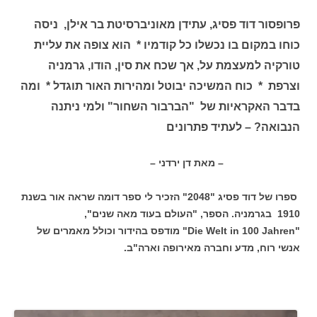
פרופסור דוד פסיג, עתידן מאוניברסיטת בר אילן, ניסה
כוחו במקום בו נכשלו כל קודמיו * הוא צופה את עליית
טורקיה למעצמת על, אך שכח את סין, הודו, גרמניה
וצרפת * כוח המשיכה יבוטל ומהירות האור תוגדל * ומה
בדבר האקראיות של "הברבור השחור" ולמי ניתנה
הנבואה? – לעתיד פתרונים
– מאת דן ירדני –
ספרו של דוד פסיג "2048" הזכיר לי ספר דומה שראה אור בשנת
1910 בגרמניה. הספר, "העולם בעוד מאה שנים",
"Die Welt in 100 Jahren" מודפס בהידור וכולל מאמרים של
אנשי רוח, מדע וחברה מאירופה וארה"ב.