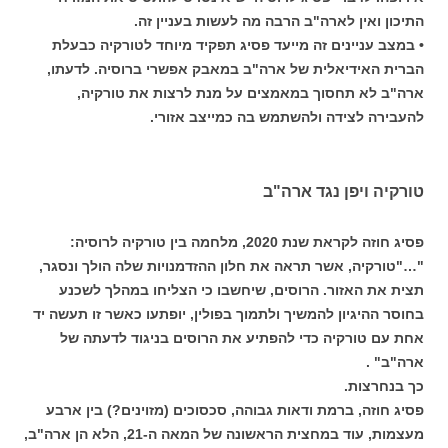
התיכון ואין לארה"ב הרבה מה לעשות בעניין זה.
• במצב עניינים זה מייעד פסיג תפקיד מיוחד לטורקיה כבעלת
הברית האידיאלית של ארה"ב במאבק אפשרי ברוסיה. לדעתו,
ארה"ב לא תחסוך במאמצים על מנת לרצות את טורקיה,
להעבירה לצידה ולהשתמש בה כמייצב אזורי.
טורקיה ויפן נגד ארה"ב
פסיג חוזה לקראת שנת 2020, מלחמה בין טורקיה לרוסיה:
"…"טורקיה, אשר תראה את חלון ההזדמנויות שלה הולך ונסגר,
תצית את האזור. הרוסים, שיחשבו כי הצליחו במהלך לשכנע
בחוסר ההיגיון להמשיך ולתמוך בפולין, יופתעו כאשר זו תעשה יד
אחת עם טורקיה כדי להפתיע את הרוסים בניגוד לדעתה של
ארה"ב" .
כך בנחרצות.
פסיג חוזה, ברמת ודאות גבוהה, סכסוכים (מזוינים?) בין ארבע
מעצמות, עוד במחצית הראשונה של המאה ה-21, הלא הן ארה"ב,