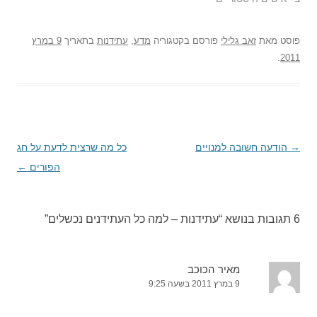
פוסט
מאת
זאב גלילי
פורסם בקטגוריה
מדע
,
עתידנות
בתאריך
9 במרץ
.
2011
→
ניווט
הודעה חשובה למנויים
כל מה שרצית לדעת על חג
בפוסטים
הפורים
←
6 תגובות בנושא “
עתידנות – למה כל העתידנים נכשלים
”
מאיר הכוכב
9 במרץ 2011 בשעה 9:25