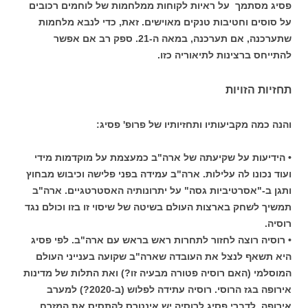
פסיג מסתמך על ראיות לקוחות ממלחמות של לוחמים רכובים
על סוסים וחטיבות טנקים מאוישים. זאת, כדי לנבא מלחמות
שתערכנה, אם תערכנה, במאה ה-21. ספק רב אם אפשר
להתייחס ברצינות לתיאוריה כזו.
תחזיות הזויות
והנה כמה מקביעותיו ותחזיותיו של פרופ' פסיג:
• הידיעות על שקיעתה של ארה"ב כמעצמת על מוקדמות מידי
ועוד נכונו לה עלילות. ארה"ב עמידה בפני פלישה וכיבוש מבחוץ
ותגן ב-"אסרטיביות גסה" על יתרונותיה האסטרטגיים. ארה"ב
תמשיך לשחק בארצות העולם בשיטה של שיסוי זו בזו וכולם נגד
רוסיה.
• רוסיה רוצה לחזור לתחרות ראש בראש עם ארה"ב. לפי פסיג
היא תשאף לנצל את העובדה שארה"ב שקועה בענייני העולם
המוסלמי (האם רוסיה פטורה מבעיה זו?) ואת התלות של מדינות
אירופה בגז הרוסי. רוסיה עתידה לפלוש (ב-2020?) למערב
אירופה. לדברי פסיג לרוסיה יש אינטרס להתסיס את המזרח