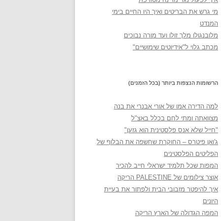
מי גרש את הבריטים ואיך היו החיים בימי
המנדט
מלובנגולו מלך זולו ועד מורה נבוכים
מכתב גלוי ל"אידיוטים שימושיים"
הרשומות הנצפות ביותר (בכל הזמנים)
למה הדירה אמו של אורי אבנרי את בנה
מצוואתה ומתי לחם בכלל באצ"ל
"חייל שלא אנס פלסטינית הוא גזען"
ג'ואן פיטרס – החוקרת שחשפה את הבלוף של
הפליטים הפלסטינים
המפות שכל תלמיד ישראלי חייב להכיר
אוצר צילומים של PALESTINE הריקה
איך להיפטר מזבובי הבית ולפתור את בעיית
היונים
המפה הגדולה של הארץ הריקה