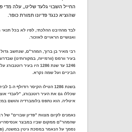
החייל השבוי גלעד שליט,, עלה מדי 
שהוציא כנגד פדיונו תמורת כופר.
לבד מההיבט ההלכתי, לפיו לא בכל תנאי חל
ואנושיים הראויים לאזכור.
1246 עד שנת 1286 היו בעי
הביניים ועל שמה נקרא.
בשנת 286
שכללו גם את העיר רוטנבורג, "לעבדי אוצר
איטליה. הוא נתפס בלומברדיה והושם במא
נאמנים לקיום מצוות "פדיון שבויים" של 
שהמהר"ם ממקום שביו במבצר אנסיסהיים
נסמך על הנאמר במסכת גיטין במשנה, (פרק ד