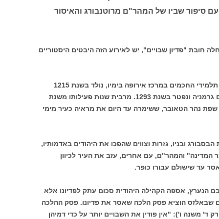
פעם סיפור שביו של המהר"ם מרוטנבורג והאיסור
ה חובת "פדיון שבויים", יש לאירוע הזה היבטים היסטוריים
רבי מאיר בן ברוך, המהר"ם, שנחשב גדול תלמידי החכמים במרכז אירופה בימיו, נולד בשנת 1215
בעיר וורמס (וורמייזה, במקורותינו) שבדרום גרמניה ונפטר בשנת 1293. מרבית שנות פעילותו משנת
ר רוטנבורג על שפת נהר הטאובר, ששימרה עד היום את מראיה כעיר מימי
1 הטילו הקיסר רודולף ה-1 לבית הבסבורג ובניו, גזרות וצווים שהפכו את היהודים באדמותיו,
 המדינה" והמהר"ם, עם אחרים, עזב את העיר לכיוון
סר עד שישולם עבורו כופר.
רבם הנערץ, אספה הקהילה היהודית סכום עתק לפדיונו אלא
 שבאלזס הוציא פסק הלכה שאסר את פדיונו. פסק ההלכה
' משנה ו'): "אין פודין את השבויים יותר על כדי דמיהן