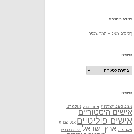
בלוגים מומלצים
רְסִיסִים מִמֶנִי – תמר שכטר
נושאים
נושאים
נושאים
אבטואנטישמיות
אולמרט
אהוד ברק
אישים היסטוריים
אישים פוליטיים
אנטישמיות
ארץ ישראל
אקדמיה
ארצות הברית