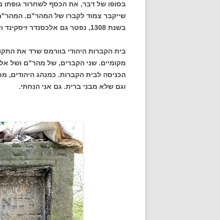
בסופו של דבר, את הכסף לשחרור גופתו נת
שייקבר צמוד לקברו של המהר"ם. המהר"ם נ
בשנת 1308, נפטר גם אלכסנדר זיסקינד וימפפן ונקבר לידו.
בית הקברות היהודי בוורמס שרד את התק
מקומיים. שני הקברים, של מהר"ם ושל אלכ
הכניסה לבית הקברות. כמנהג היהודים, מכ
וגם שלא מבני ברית. גם אני הנחתי.