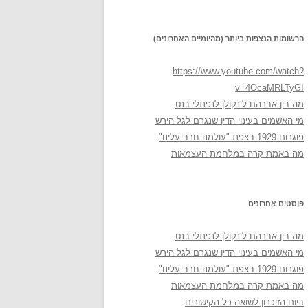
הרשומות הנצפות ביותר (מהיומיים האחרונים)
https://www.youtube.com/watch?
v=4OcaMRLTyGI
מה בין אברהם לינקולן לנפתלי בנט
מי האשמים בעינוי הדין שנגרם לגל הירש
פוגרום 1929 בצפת "עולמנו חרב עלינו"
מה באמת קרה במלחמת העצמאות
פוסטים אחרונים
מה בין אברהם לינקולן לנפתלי בנט
מי האשמים בעינוי הדין שנגרם לגל הירש
פוגרום 1929 בצפת "עולמנו חרב עלינו"
מה באמת קרה במלחמת העצמאות
ביום הזיכרון לשואה כל הקישורים