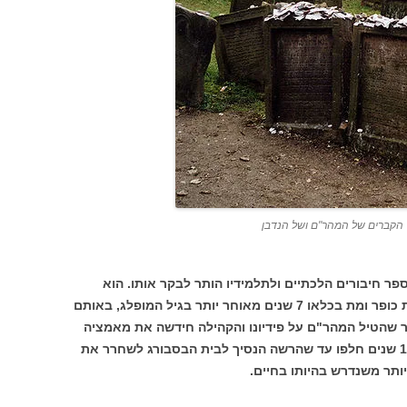
י הקברים של המהר"ם ושל הנדבן
ר חיבורים הלכתיים ולתלמידיו הותר לבקר אותו. הוא
התעקש להמשיך לאסור על שחרורו תמורת כופר ומת בכלאו 7 שנים מאוחר יותר בגיל המופלג, באותם
 האיסור שהטיל המהר"ם על פידיונו והקהילה חידשה את מאמציה
לקבל את גופתו ולהביאה לקבר ישראל. 14 שנים חלפו עד שהרשה הנסיך לבית הבסבורג לשחרר את
ותר משנדרש בהיותו בחיים.