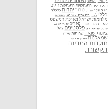
היסטוריה יהודית
בן גוריון
הומור
חגים
התנתקות
התנחלויות
הלכה
הספר
יהדות
טרור
חז"ל
כלכלה
חינוך
חרדים
כללי
לשון
מחשבים ואינטרנט
מחתרות
מלחמות ישראל
מערכת המשפט
ספרים
ספרות
ערביי ישראל
ספרות עברית
פלסטינים
צהל
פוליטיקאים
ערבים
שואה
ציונות
שחיתות
שירה
שמאלנות
תהליך השלום
תולדות המדינה
תקשורת