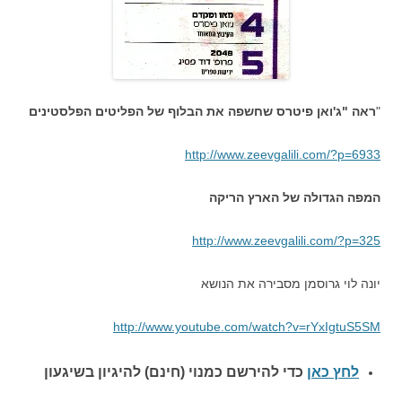
"
ראה "ג'ואן פיטרס שחשפה את הבלוף של הפליטים הפלסטינים
http://www.zeevgalili.com/?p=6933
המפה הגדולה של הארץ הריקה
http://www.zeevgalili.com/?p=325
יונה לוי גרוסמן מסבירה את הנושא
http://www.youtube.com/watch?v=rYxIgtuS5SM
לחץ כאן
כדי להירשם כ
מנוי (חינם) להיגיון בשיגעון