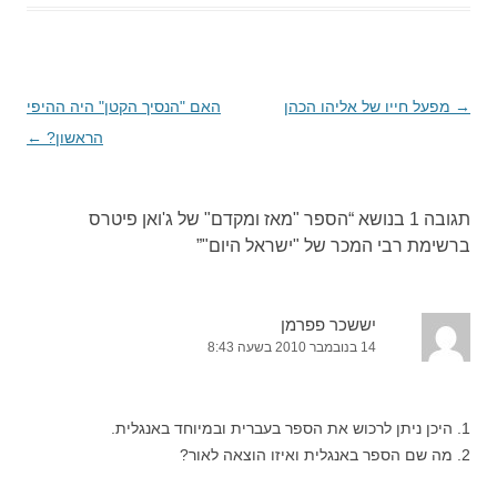
→
ניווט
מפעל חייו של אליהו הכהן
האם "הנסיך הקטן" היה ההיפי
בפוסטים
הראשון?
←
תגובה 1 בנושא “
הספר "מאז ומקדם" של ג'ואן פיטרס
ברשימת רבי המכר של "ישראל היום"
”
יששכר פפרמן
14 בנובמבר 2010 בשעה 8:43
1. היכן ניתן לרכוש את הספר בעברית ובמיוחד באנגלית.
2. מה שם הספר באנגלית ואיזו הוצאה לאור?