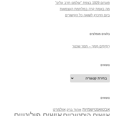
פוגרום 1929 בצפת "עולמנו חרב עלינו"
מה באמת קרה במלחמת העצמאות
ביום הזיכרון לשואה כל הקישורים
בלוגים מומלצים
רְסִיסִים מִמֶנִי – תמר שכטר
נושאים
נושאים
נושאים
אבטואנטישמיות
אולמרט
אהוד ברק
אישים פוליטיים
אישים היסטוריים