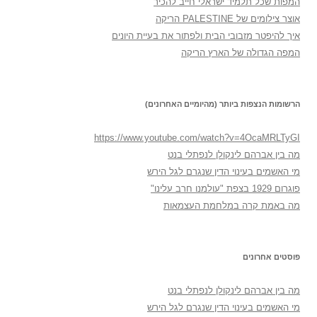
המפות שכל תלמיד ישראלי חייב להכיר
אוצר צילומים של PALESTINE הריקה
איך להיפטר מזבובי הבית ולפתור את בעיית היונים
המפה הגדולה של הארץ הריקה
הרשומות הנצפות ביותר (מהיומיים האחרונים)
https://www.youtube.com/watch?v=4OcaMRLTyGI
מה בין אברהם לינקולן לנפתלי בנט
מי האשמים בעינוי הדין שנגרם לגל הירש
פוגרום 1929 בצפת "עולמנו חרב עלינו"
מה באמת קרה במלחמת העצמאות
פוסטים אחרונים
מה בין אברהם לינקולן לנפתלי בנט
מי האשמים בעינוי הדין שנגרם לגל הירש