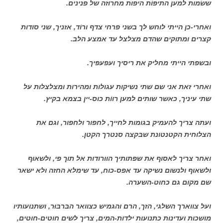
ששׂמות למען התיפּוֹת היפות מחרוזה של פנינים.
ואחרי-כן הייתי לוחש לך בשני פרחי צדף ורוֹד, אזניך, שני סודות
קצרים ומתוקים שהדם מצלצל עד אמצע הלב.
ובשפתי הייתי מחליק את ריסיך ועפעפּיך.
ואחרי זאת אני שם שתי נשיקות עגולות ומהירות ומצלצלות על
שתי עיניך, כאשר שותים למען רווֹת כוס-יין בצמא בקיץ.
ועתה צריך להעמיק בגומות לחייך, לחפור ולחפור, וגם את
הצלוחית הקטנטונת שבּקצה סנטרך הקטן.
ואחר צריך לאסוף את שפתותיך הוורודות אל תוך פי, ולשאוף
ולשאוף ולנשום נשיקה עד אפס-כוח, עד שימלא החזה ולא ישאר
שם מקום גם כחוט-השערה.
ועל צווארך השלגי, הזך, הרם והגמיש כצוואר הבּרבּוּר, ושתנועותיו
מושכות ועדינות כתנועות ילדות-המים, צריך לשים חוטים-חוטים,