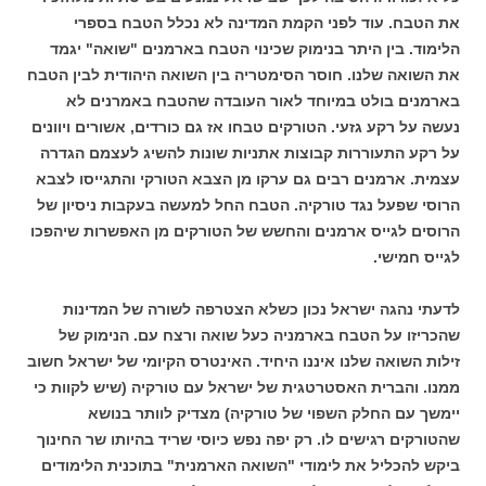
את הטבח. עוד לפני הקמת המדינה לא נכלל הטבח בספרי
הלימוד. בין היתר בנימוק שכינוי הטבח בארמנים "שואה" יגמד
את השואה שלנו. חוסר הסימטריה בין השואה היהודית לבין הטבח
בארמנים בולט במיוחד לאור העובדה שהטבח באמרנים לא
נעשה על רקע גזעי. הטורקים טבחו אז גם כורדים, אשורים ויוונים
על רקע התעוררות קבוצות אתניות שונות להשיג לעצמם הגדרה
עצמית. ארמנים רבים גם ערקו מן הצבא הטורקי והתגייסו לצבא
הרוסי שפעל נגד טורקיה. הטבח החל למעשה בעקבות ניסיון של
הרוסים לגייס ארמנים והחשש של הטורקים מן האפשרות שיהפכו
לגייס חמישי.
לדעתי נהגה ישראל נכון כשלא הצטרפה לשורה של המדינות
שהכריזו על הטבח בארמניה כעל שואה ורצח עם. הנימוק של
זילות השואה שלנו איננו היחיד. האינטרס הקיומי של ישראל חשוב
ממנו. והברית האסטרטגית של ישראל עם טורקיה (שיש לקוות כי
יימשך עם החלק השפוי של טורקיה) מצדיק לוותר בנושא
שהטורקים רגישים לו. רק יפה נפש כיוסי שריד בהיותו שר החינוך
ביקש להכליל את לימודי "השואה הארמנית" בתוכנית הלימודים