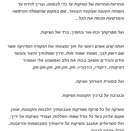
מחרזות-מחרזות של נשיקות עד כדי לכסותו, וצריך לרדת עד
השוּחה הקטנה שבּקצה הצוואר, שם במקום שהשמלה הטיפשה
והמרשעת מכסה את הכל…
ועל מפרקתך זכת-אור וכתפיך, ברד של נשיקות.
ועתה שים אשים ראשי על חזך ומצאתי את הנקודה המדויקה אשר
שם דופק לבּך, ושמתי שפתי מולו, ודרך שמלותיך והעור והבּשר
והדם והגידים אשאב בכוח את הלב ואמשכנו אלי ואַמהיר
דפיקותיו, ריקודיו, כירכוריו: תק, תק-תק, תק-תק-תק.
ועל מסגרת חגורתך נשיקה.
ובגניבה על ברכיך הקטנות נשיקות.
ונשיקה על כל פרקה מפרקות אצבעותיך הלבנות והקטנות, שאין
מקום עליהן בעד כל גודל שפתי הזוללות, וצמידי נשיקות על ידיך;
ואל השרווּלים אתגנב ונשיקות על זרועותיך המבושמות והרעננות,
חבלי אהבה לבנים.