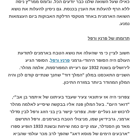
כאילו שעל השואה שלנו כבר יודעים הכל. וג'ומס ממר"ץ ניסה
ללא הרף להעלות את הענין בכנסת. גם ניסיון להעלות את נושא
השואה הארמנית באחד מטקסי הדלקת האבוקות ביום העצמאות
נמנע.
תרומתו של פרנץ ורפל
חשוב לציין כי מי שהעלה את נושא הטבח בארמנים לתודעת
העולם היה הסופר היהודי-גרמני
פרנץ ורפל
. הסופר הגיע
לירושלים בשנת 1932 עם רעייתו המפורסמת, אלמה מהלר.
השניים התאכסנו במלון "המלך דוד" שחנך שנתיים קודם לכן והיה
המלון המהודר ביותר במזרח התיכון.
צפרוני היה אז עיתונאי צעיר שעבד בעיתונו של איתמר בן אב"י,
"דואר היום". בעל המלון פנה אליו בבקשה שיסייע לאלמה מהלר
לרכוש זוג נעליים יפות. צפרוני קישר בין בני הזוג ורפל לבין סדלר
ארמני, גרבידיאן שמו, מניצולי הטבח בארמנים. ורפל התרשם
מאד מן הסנדלר, עמו קיים כמה שיחות ובשנת 1933 הופיע ספרו
"ארבעים הימים של מוסא דאג" שהפך לרב מכר עולמי שהביא