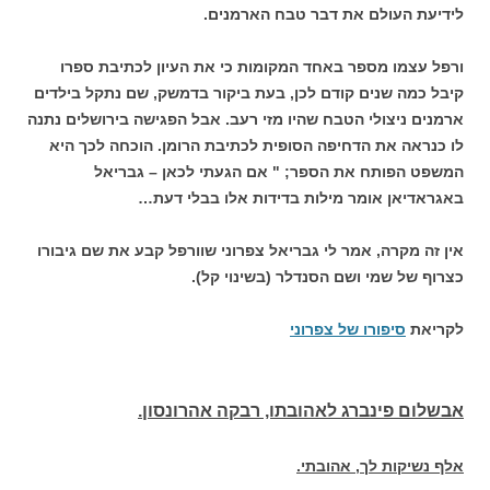
לידיעת העולם את דבר טבח הארמנים.
ורפל עצמו מספר באחד המקומות כי את העיון לכתיבת ספרו
קיבל כמה שנים קודם לכן, בעת ביקור בדמשק, שם נתקל בילדים
ארמנים ניצולי הטבח שהיו מזי רעב. אבל הפגישה בירושלים נתנה
לו כנראה את הדחיפה הסופית לכתיבת הרומן. הוכחה לכך היא
המשפט הפותח את הספר; " אם הגעתי לכאן – גבריאל
באגראדיאן אומר מילות בדידות אלו בבלי דעת…
אין זה מקרה, אמר לי גבריאל צפרוני שוורפל קבע את שם גיבורו
כצרוף של שמי ושם הסנדלר (בשינוי קל).
לקריאת
סיפורו של צפרוני
אבשלום פינברג לאהובתו, רבקה אהרונסון.
אלף נשיקות לך, אהובתי.