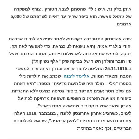
איתן בלקינד, איש ניל"י שהסתנן לצבא הטורקי, צורף למפקדה
של ג'מאל פאשה. הוא סיפר שהיה עד ראייה לשרפתם של 5,000
ארמנים.
שרה אהרונסון התגורררה בקושטא לאחר שנישאה לחיים אברהם,
יהודי בולגרי אמיד. (היא נישאה לו, כנראה, כדי לאפשר לאחותה,
רבקה, לממש את אהבתה לאבשלום פינברג, מחבר המכתב שעל
פיו חובר והולחן השיר של צביקה פיק "אלף נשיקות").
ב-25.11.1915 החליטה לחזור ארצה ובדרך היתה עדה למעשי
הטבח ומצעדי המוות.
אליעזר ליבנה
, שכתב את תולדות נילי
בספרו "נילי – תולדותיה של העזה מדינית" מספר: "היא ראתה
עם שלם חסר אונים מפרפר ביסורי גסיסה כמעט ללא התנגדות.
סיפוריה מזוועות הארמנים השפיעו השפעה מרחיקת לכת על
אהרון ושאר אנשים קרובים שנפגשה אתם בארץ".
לימים, כשהגיע אהרון אהרונסון ללונדון, בנובמבר ,1916 העלה
את טבח הארמנים בתזכירו "למען ארמניה", שהוגש לשלטונות
הבריטיים. וכך נאמר בתזכיר: