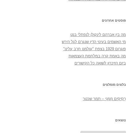
פוסטים אחרונים
מה בין אברהם לינקולן לנפתלי בנט
מי האשמים בעינוי הדין שנגרם לגל הירש
פוגרום 1929 בצפת "עולמנו חרב עלינו"
מה באמת קרה במלחמת העצמאות
ביום הזיכרון לשואה כל הקישורים
בלוגים מומלצים
רְסִיסִים מִמֶנִי – תמר שכטר
נושאים
נושאים