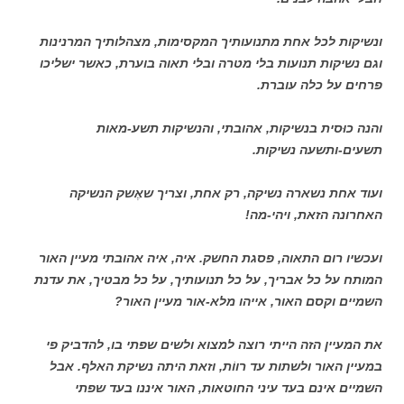
ונשיקות לכל אחת מתנועותיך המקסימות, מצהלותיך המרנינות
וגם נשיקות תנועות בלי מטרה ובלי תאוה בוערת, כאשר ישליכו
פרחים על כלה עוברת.
והנה כוּסית בנשיקות, אהובתי, והנשיקות תשע-מאות
תשעים-ותשעה נשיקות.
ועוד אחת נשארה נשיקה, רק אחת, וצריך שאֶשק הנשיקה
האחרונה הזאת, ויהי-מה!
ועכשיו רום התאוה, פסגת החשק. איה, איה אהובתי מעיין האור
המותח על כל אבריך, על כל תנועותיך, על כל מבטיך, את עדנת
השמיים וקסם האור, אייהו מלא-אור מעיין האור?
את המעיין הזה הייתי רוצה למצוא ולשים שפתי בו, להדביק פי
במעיין האור ולשתות עד רווֹת, וזאת היתה נשיקת האלף. אבל
השמיים אינם בעד עיני החוטאות, האור איננו בעד שפתי