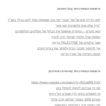
הרשומות הנצפות ביותר (בכל הזמנים)
למה הדירה אמו של אורי אבנרי את בנה מצוואתה ומתי לחם בכלל באצ"ל
"חייל שלא אנס פלסטינית הוא גזען"
ג'ואן פיטרס – החוקרת שחשפה את הבלוף של הפליטים הפלסטינים
המפות שכל תלמיד ישראלי חייב להכיר
אוצר צילומים של PALESTINE הריקה
איך להיפטר מזבובי הבית ולפתור את בעיית היונים
המפה הגדולה של הארץ הריקה
הרשומות הנצפות ביותר (מהיומיים האחרונים)
https://www.youtube.com/watch?v=4OcaMRLTyGI
מה בין אברהם לינקולן לנפתלי בנט
מי האשמים בעינוי הדין שנגרם לגל הירש
פוגרום 1929 בצפת "עולמנו חרב עלינו"
מה באמת קרה במלחמת העצמאות