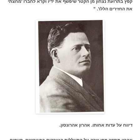
קפץ בתרועת נצחון מן הקטר שיפשף את ידיו וקרא לחברו 'מחצתי
את החזירים הללו'. "
דיווח על עדות אחותו. אהרון אהרונסון.
אהרון מספר מפי שרה על התעללות הטורקים במגורשים. פעמים