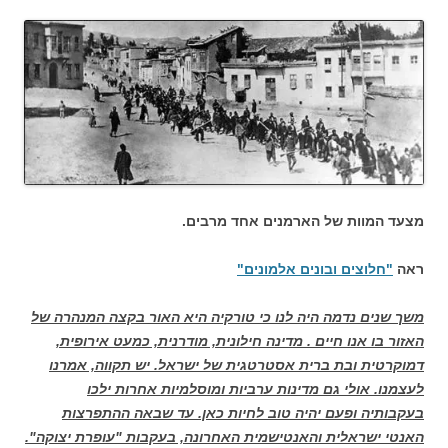
מצעד המוות של הארמנים אחד מרבים.
ראה
"חלוצים ובונים אלמונים"
משך שנים נדמה היה לנו כי טורקיה היא האור בקצה המנהרה של
האזור בו אנו חיים . מדינה חילונית, מודרנית, כמעט אירופית,
דמוקרטית ובת ברית אסטרטגית של ישראל.
יש תקווה, אמרנו
לעצמנו. אולי גם מדינות ערביות ומוסלמיות אחרות ילכו
בעקבותיה ופעם יהיה טוב לחיות כאן. עד שבאה ההתפרצות
האנטי ישראלית והאנטישמית האחרונה, בעקבות "עופרת יצוקה".