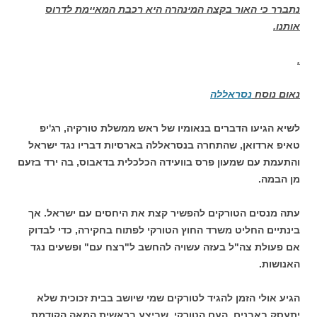
נתברר כי האור בקצה
המינהרה היא רכבת המאיימת לדרוס
אותנו.
.
נאום נוסח
נסראללה
לשיא הגיעו הדברים בנאומיו של ראש ממשלת טורקיה, רג'יפ
טאיפ ארדואן, שהתחרה בנסראללה בארסיות דבריו נגד ישראל
והתעמת עם שמעון פרס בוועידה הכלכלית בדאבוס, בה ירד בזעם
מן הבמה.
עתה מנסים הטורקים להפשיר קצת את היחסים עם ישראל. אך
בינתיים החליט משרד החוץ הטורקי לפתוח בחקירה, כדי לבדוק
אם פעולת צה"ל בעזה עשויה להחשב ל"רצח עם" ופשעים נגד
האנושות.
הגיע אולי הזמן להגיד לטורקים שמי שיושב בבית זכוכית שלא
יתעסק באבנים. העם הטורקי, שביצע בראשית המאה הקודמת