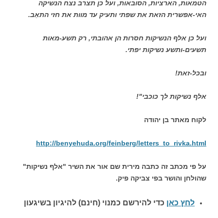
הטמאות, הארציות, הסובאות, ועל כן תצרב נצח הנשיקה
האי-אפשרית הזאת את שפתי ותעיק עד מוות את חזי התאֵב.
ועל כן אלף הנשיקות חסרות הן אהובתי, רק תשע-מאות
תשעים-ותשע נשיקות יפתי.
ובכל-זאת!
אלף נשיקות לך כוכבי"!
לקוח מאתר בן יהודה
http://benyehuda.org/feinberg/letters_to_rivka.html
על פי מכתב זה כתבה מירית שם אור את השיר "אלף נשיקות"
שהולחן והושר בפי צביקה פיק.
לחץ כאן
כדי להירשם כ
מנוי (חינם) להיגיון בשיגעון