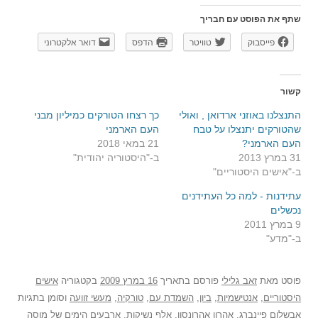
שתף את הפוסט עם חבריך
פייסבוק
טוויטר
הדפס
דואר אלקטרוני
קשור
התנצלנו באוזני ארדואן , ואולי
כך רצחו הטורקים כמיליון מבני
שהטורקים יתנצלו על טבח
העם הארמני
העם הארמני?
21 במאי 2018
31 במרץ 2013
ב-"היסטוריה יהודית"
ב-"אישים היסטוריים"
עתידנות - למה כל העתידנים
נכשלים
9 במרץ 2011
ב-"מדע"
פוסט
מאת
זאב גלילי
פורסם בתאריך
16 במרץ 2009
בקטגוריה
אישים
היסטוריים
,
אנטישמיות
,
ביון
,
השמדת עם
,
טורקיה
,
מעשי זוועה
וסומן בתגיות
אבשלום פיינברג
,
אהרון אהרונסון
,
אלף נשיקות
,
ארבעים הימים של מוסה