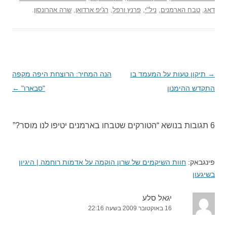
דאג
,
טבח הארמנים
,
ניל"י
,
פרנץ ורפל
,
רג'יפ ארדואן
,
שרה אהרונסון
.
→
ניווט
תיקון טעות על המעמד בו
הנה המחיר: הרוצחת היפה מקפה
בפוסטים
התקדש ההימנון
"סבארו"
←
6 תגובות בנושא “
הטורקים שטבחו בארמנים יטיפו לנו מוסר?
”
פינגבאק:
חוות השיקמים של שרון הוקמה על אדמות רוחמה | היגיון
בשיגעון
יגאל סלע
16 באוקטובר 2009 בשעה 22:16