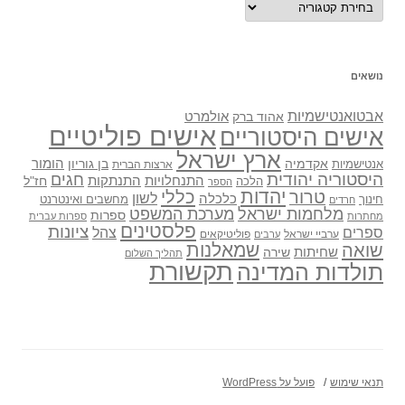
נושאים
אבטואנטישמיות
אולמרט
אהוד ברק
אישים פוליטיים
אישים היסטוריים
ארץ ישראל
אקדמיה
בן גוריון
הומור
אנטישמיות
ארצות הברית
היסטוריה יהודית
חגים
התנתקות
התנחלויות
חז"ל
הלכה
הספר
יהדות
כללי
טרור
לשון
כלכלה
מחשבים ואינטרנט
חינוך
חרדים
מלחמות ישראל
מערכת המשפט
ספרות
מחתרות
ספרות עברית
פלסטינים
ציונות
ספרים
צהל
ערביי ישראל
פוליטיקאים
ערבים
שואה
שמאלנות
שחיתות
שירה
תהליך השלום
תקשורת
תולדות המדינה
תנאי שימוש
פועל על WordPress