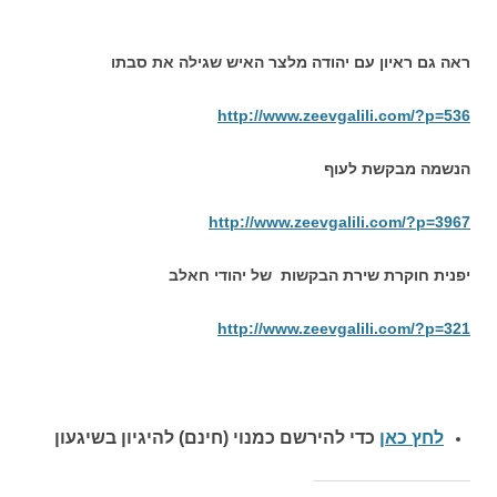
ראה גם ראיון עם יהודה מלצר האיש שגילה את סבתו
http://www.zeevgalili.com/?p=536
הנשמה מבקשת לעוף
http://www.zeevgalili.com/?p=3967
יפנית חוקרת שירת הבקשות של יהודי חאלב
http://www.zeevgalili.com/?p=321
לחץ כאן
כדי להירשם כ
מנוי (חינם) להיגיון בשיגעון