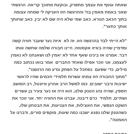
שאתה עוטף את עצמך מתפרק, ובוקעת מתוכך קריאה. הרגשתי
שאני באמת מאמין בה' וההרגשה הזו העניקה לי שמחה עצומה
בתוך הכאב הנורא. כאב שמי שלא היה שם לא יבין. כאב שחותך
אותך כתער".
"לא הייתי לבד בהרגשה הזו. זה לא איזה נער שעבר חוויה קשה
ומדמיין שהיה באיזו אקסטזה. היינו חבורה שלמה שחשה אותו
דבר. אמרנו אז בינינו שאף אחד לא יאמין לנו ושאנחנו לא נאמין
לעצמנו. אני זוכר אפילו שאחד החברים אמר בואו נכתוב כמה
מילים, כדי שפעם נסתכל על הפתק ונדע מה הרגשנו".
"מתוך החבורה הזו צמחו עשרות תלמידי חכמים שהיו לראשי
ישיבות ורבני ישובים. כמו למשל הרב אהרון איזנטל, רב המושב
חספין, שהיה נהג הטנק שלנו, הוא היה אז נער צעיר בן עשרים
ושתיים, תלמיד כרם דיבנה. עברנו את החוויה יחד. אני זוכר את
השקט הנפשי, את האצילות, את הצניעות, את הבטחון שלו,
כשהטנק שלנו נפגע ישבנו כמה שעות, מוקפים סורים, ודברנו על
האמונה".
כתיבת הספר