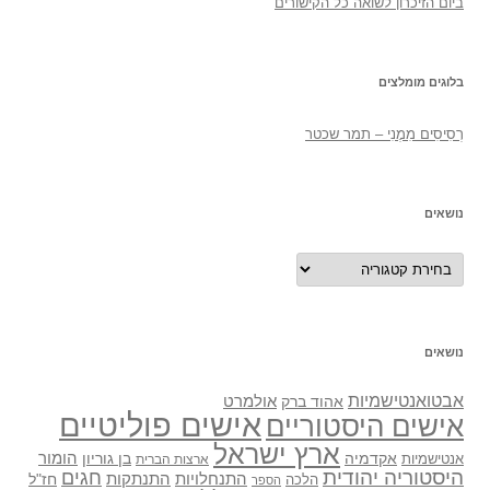
ביום הזיכרון לשואה כל הקישורים
בלוגים מומלצים
רְסִיסִים מִמֶנִי – תמר שכטר
נושאים
נושאים
נושאים
אבטואנטישמיות
אולמרט
אהוד ברק
אישים פוליטיים
אישים היסטוריים
ארץ ישראל
אקדמיה
בן גוריון
הומור
אנטישמיות
ארצות הברית
היסטוריה יהודית
חגים
התנתקות
התנחלויות
חז"ל
הלכה
הספר