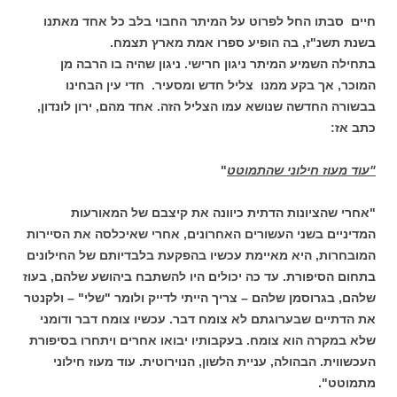
חיים סבתו החל לפרוט על המיתר החבוי בלב כל אחד מאתנו
בשנת תשנ"ז, בה הופיע ספרו אמת מארץ תצמח.
בתחילה השמיע המיתר ניגון חרישי. ניגון שהיה בו הרבה מן
המוכר, אך בקע ממנו צליל חדש ומסעיר. חדי עין הבחינו
בבשורה החדשה שנושא עמו הצליל הזה. אחד מהם, ירון לונדון,
כתב אז:
"עוד מעוז חילוני שהתמוטט
"
"אחרי שהציונות הדתית כיוונה את קיצבם של המאורעות
המדיניים בשני העשורים האחרונים, אחרי שאיכלסה את הסיירות
המובחרות, היא מאיימת עכשיו בהפקעת בלבדיותם של החילונים
בתחום הסיפורת. עד כה יכולים היו להשתבח ביהושע שלהם, בעוז
שלהם, בגרוסמן שלהם – צריך הייתי לדייק ולומר "שלי" – ולקנטר
את הדתיים שבערוגתם לא צומח דבר. עכשיו צומח דבר ודומני
שלא במקרה הוא צומח. בעקבותיו יבואו אחרים ויתחרו בסיפורת
העכשווית. הבהולה, עניית הלשון, הנוירוטית. עוד מעוז חילוני
מתמוטט".