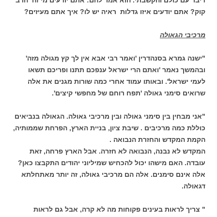
קוק? אתם יודעים איזו גדלות ראיה יש לו? איך אתם מעיזים?
מרכיבי הגאולה
"ישנה גמרא בסנהדרין 'ואמר רבי אבא אין לך קץ מגולה מזה'
ובהמשך נאמר 'ואתם הרי ישראל ענפכם תתנו ופריכם תשאו
לעמי ישראל'. ובאותו עמוד אחרי כמה שורות מגנים את אלה
שרואים סימני גאולה 'תפח רוחם של מחפשי קיצים'.
"אני מבחין בין סימני גאולה ובין מרכיבי גאולה. הגאולה בנביאים
כוללת כמה מרכיבים . שיבת ציון, בניית הארץ, הפרחת שממותיה,
הקמת המקדש והחזרת הנבואה .
המקדש לא נבנה, הנבואה לא חזרה. אבל הארץ פרחה, זאת
עובדה. האם מישהו יכול להכחיש שמיליוני יהודים התקבצו כאן?
אלה אינם סימנים. אלה הם מרכיבי גאולה, זה יותר מאתחלתא
דגאולה.
" צריך לראות בעינים פקוחות מה לא קרה, אבל גם לראות