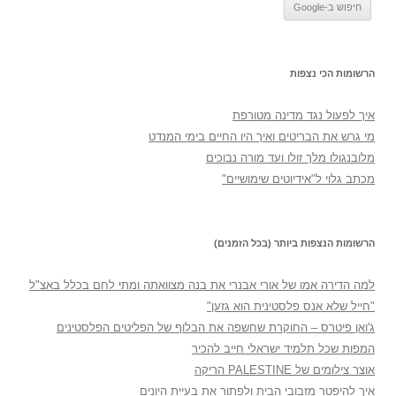
הרשומות הכי נצפות
איך לפעול נגד מדינה מטורפת
מי גרש את הבריטים ואיך היו החיים בימי המנדט
מלובנגולו מלך זולו ועד מורה נבוכים
מכתב גלוי ל"אידיוטים שימושיים"
הרשומות הנצפות ביותר (בכל הזמנים)
למה הדירה אמו של אורי אבנרי את בנה מצוואתה ומתי לחם בכלל באצ"ל
"חייל שלא אנס פלסטינית הוא גזען"
ג'ואן פיטרס – החוקרת שחשפה את הבלוף של הפליטים הפלסטינים
המפות שכל תלמיד ישראלי חייב להכיר
אוצר צילומים של PALESTINE הריקה
איך להיפטר מזבובי הבית ולפתור את בעיית היונים