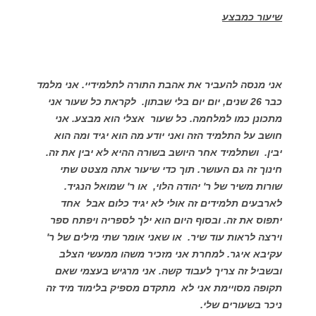
שיעור כמבצע
אני מנסה להעביר את אהבת התורה לתלמידיי. אני מלמד
כבר 26 שנים, יום יום בלי שבתון. לקראת כל שעור אני
מתכונן כמו למלחמה. כל שעור אצלי הוא מבצע. אני
חושב על התלמיד הזה ואני יודע מה הוא יגיד ומה הוא
יבין. ושתלמיד אחר היושב בשורה ההיא לא יבין את זה.
חינוך זה גם העושר. תוך כדי שיעור אתה מצטט שתי
שורות משיר של ר' יהודה הלוי, או ר' שמואל הנגיד.
לארבעים תלמידים זה אולי לא יגיד כלום אבל אחד
יתפוס את זה. ובסוף היום הוא ילך לספריה ויפתח ספר
וירצה לראות עוד שיר. או שאני אומר שתי מילים של ר'
עקיבא איגר. למחרת אני מזכיר משהו ממעשי הצלב
ובשביל זה צריך לעבוד קשה. אני מרגיש בעצמי שאם
תקופה מסויימת אני לא מתקדם מספיק בלימוד מיד זה
ניכר בשעורים שלי.