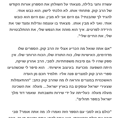
עשרה וחצי בלילה, מצאתי על השולחן את הספרון אורות הקודש
של הרב קוק. פתחתי אותו. לא הלכתי לישון. הוא כבש אותי.
להגיד לך שהבנתי? גם היום אני לא מבין. וגם היום הוא כובש
אותי. ואני לא מבין אותו. מצאתי בו עוצמה וגדלות ומצד שני את
הירידה לפרטים. איך הוא מזהה את הנפש שלי, את ההתלבטויות
שלי, את החיים שלי".
"אם אתה שואל מה הכריע אצלי זה הרב קוק. הספרים שלו
מדהימים, האישיות שלו, כוח התורה שלו, הכוח הרוחני שלו. אין
ספק שהיו לי גם סיבות משפחתיות. לסבי, הרב אהרון שויקה,
היתה השפעה מכרעת בעיצוב אישיותי. הוא סיפר לי שכשהגיעו
ספרי הרב קוק למצרים פנה אליו תלמיד חכם מן העדה
האשכנזית במצרים והראה לו מה שהרב קוק כתב: "ההתעמלות
שצעירי ישראל עוסקים בה בארץ ישראל… מעלה את השכינה
מעלה מעלה כעלייתה על ידי שירות ותשבחות שאמר דוד מלך
ישראל בספר תהלים".
"כולם באו לסבי עם הספר הזה ואמרו לו: מה אתה אומר? סבי
דיבר עם כולם והקשבתי. הוא אמר להם: אתם יודעים מי זה הרב