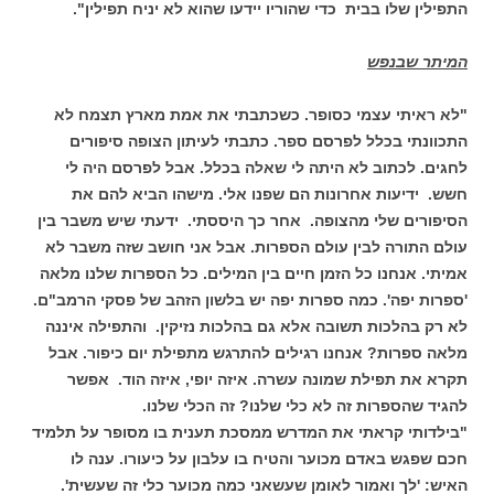
התפילין שלו בבית כדי שהוריו יידעו שהוא לא יניח תפילין".
המיתר שבנפש
"לא ראיתי עצמי כסופר. כשכתבתי את אמת מארץ תצמח לא
התכוונתי בכלל לפרסם ספר. כתבתי לעיתון הצופה סיפורים
לחגים. לכתוב לא היתה לי שאלה בכלל. אבל לפרסם היה לי
חשש. ידיעות אחרונות הם שפנו אלי. מישהו הביא להם את
הסיפורים שלי מהצופה. אחר כך היססתי. ידעתי שיש משבר בין
עולם התורה לבין עולם הספרות. אבל אני חושב שזה משבר לא
אמיתי. אנחנו כל הזמן חיים בין המילים. כל הספרות שלנו מלאה
'ספרות יפה'. כמה ספרות יפה יש בלשון הזהב של פסקי הרמב"ם.
לא רק בהלכות תשובה אלא גם בהלכות נזיקין. והתפילה איננה
מלאה ספרות? אנחנו רגילים להתרגש מתפילת יום כיפור. אבל
תקרא את תפילת שמונה עשרה. איזה יופי, איזה הוד. אפשר
להגיד שהספרות זה לא כלי שלנו? זה הכלי שלנו.
"בילדותי קראתי את המדרש ממסכת תענית בו מסופר על תלמיד
חכם שפגש באדם מכוער והטיח בו עלבון על כיעורו. ענה לו
האיש: 'לך ואמור לאומן שעשאני כמה מכוער כלי זה שעשית'.