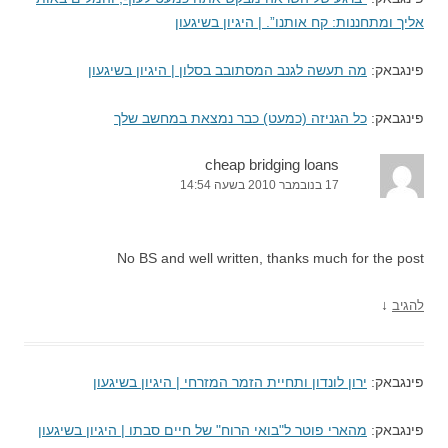
אליך ומתחננות: קח אותנו”. | היגיון בשיגעון
פינגבאק:
מה תעשה לגנב המסתובב בסלון | היגיון בשיגעון
פינגבאק:
כל הגניזה (כמעט) כבר נמצאת במחשב שלך
cheap bridging loans
17 בנובמבר 2010 בשעה 14:54
No BS and well written, thanks much for the post
↓
להגיב
פינגבאק:
ירון לונדון ותחיית הזמר המזרחי | היגיון בשיגעון
פינגבאק:
מהארי פוטר ל"בואי הרוח" של חיים סבתו | היגיון בשיגעון