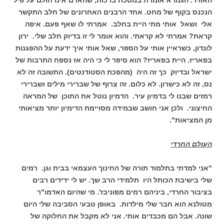
הנכנס בקוף של מחט. אחד הרבנים האחרונים של חלב התקשר
אלי ושאל אותי מתי היית בחלב. אמרתי לו שאף פעם. איפה
קראת? אמרתי לא קראתי. והוא אומר לי זו בדיוק חלב שלי. ירון
לונדון, כשראיין אותי על הספר, שאל אותי איך ידעת על ההפגנות
בפאריז. היית בפאריז? הוא סיפר לי כי היה אז נספח התרבות של
ישראל ובדיוק כך זה היה (מהפכת הסטודנטים). התשובה זה לא
נס, זה לא כישרון. לא כלום. זה צרוף של שברירי מילים ושברירי
רמזים שבנו לי בדמיון עיר. הדמיון נוטל את התוכן של המראה
החיצוני. ולכן אני חושב שבמידה מסויימת הדימיון יותר מציאותי
מן המציאות".
העולם החרדי
"אני למדתי בתלמוד תורה של החינוך העצמאי בבית וגן. רמים
שלי בישיבת הכותל היו תלמידי הרב שך. יש לי ידידים רבים
בציבור החרדי, ביניהם רמים מפוניבז'. מי שהיום האדמו"ר
מטולנא הוא חבר שלי מילדות. באופן טבעי הסביבה שלי היום
שונה. אבל הם מכבדים אותי. אני לא מקבל את החלוקה של