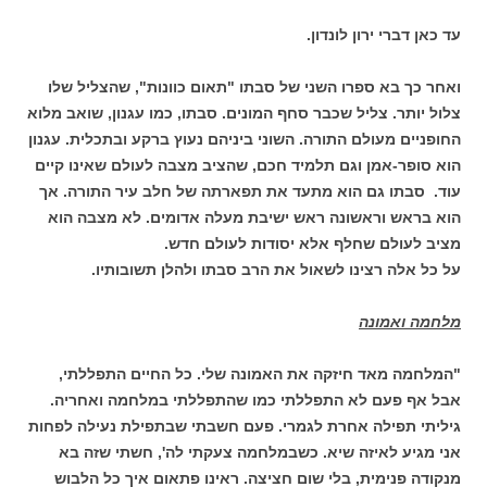
עד כאן דברי ירון לונדון.
ואחר כך בא ספרו השני של סבתו "תאום כוונות", שהצליל שלו
צלול יותר. צליל שכבר סחף המונים. סבתו, כמו עגנון, שואב מלוא
החופניים מעולם התורה. השוני ביניהם נעוץ ברקע ובתכלית. עגנון
הוא סופר-אמן וגם תלמיד חכם, שהציב מצבה לעולם שאינו קיים
עוד. סבתו גם הוא מתעד את תפארתה של חלב עיר התורה. אך
הוא בראש וראשונה ראש ישיבת מעלה אדומים. לא מצבה הוא
מציב לעולם שחלף אלא יסודות לעולם חדש.
על כל אלה רצינו לשאול את הרב סבתו ולהלן תשובותיו.
מלחמה ואמונה
"המלחמה מאד חיזקה את האמונה שלי. כל החיים התפללתי,
אבל אף פעם לא התפללתי כמו שהתפללתי במלחמה ואחריה.
גיליתי תפילה אחרת לגמרי. פעם חשבתי שבתפילת נעילה לפחות
אני מגיע לאיזה שיא. כשבמלחמה צעקתי לה', חשתי שזה בא
מנקודה פנימית, בלי שום חציצה. ראינו פתאום איך כל הלבוש