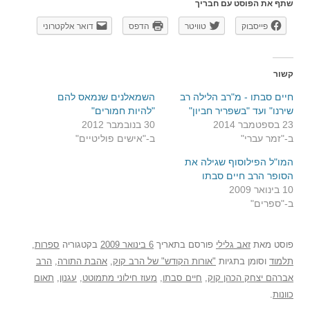
שתף את הפוסט עם חבריך
פייסבוק
טוויטר
הדפס
דואר אלקטרוני
קשור
חיים סבתו - מ"רב הלילה רב
השמאלנים שנמאס להם
שירנו" ועד "בשפריר חביון"
"להיות חמורים"
23 בספטמבר 2014
30 בנובמבר 2012
ב-"זמר עברי"
ב-"אישים פוליטיים"
המו"ל הפילוסוף שגילה את
הסופר הרב חיים סבתו
10 בינואר 2009
ב-"ספרים"
פוסט
מאת
זאב גלילי
פורסם בתאריך
6 בינואר 2009
בקטגוריה
ספרות
,
תלמוד
וסומן בתגיות
"אורות הקודש" של הרב קוק
,
אהבת התורה
,
הרב
אברהם יצחק הכהן קוק
,
חיים סבתו
,
מעוז חילוני מתמוטט
,
עגנון
,
תאום
כוונות
.