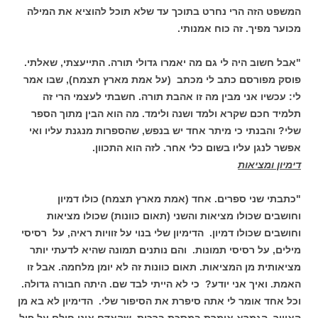
המשפט הזה הרי נחרט בתוכך עד שלא תוכל להוציא את המילה
מכוער מפיך. זה כוח אמנותי.
"אבל חשוב היה לי גם מה יאמרו גדולי תורה. התייעצתי, שאלתי.
פוסק מפורסם כתב לי מכתב (על אמת מארץ תצמח), שבו אמר
לי: עכשיו אני מבין מה זו אהבת תורה. חשבתי לעצמי הרי זה
תלמיד חכם שקרא ולמד ושנה ולימד. מה הוא הבין מתוך הספר
שלי? והבנתי כי מיתר אחד יש בנפש, שהספרות מנגנת עליו ואי
אפשר לנגן עליו בשום כלי אחר. לזה הוא התכוון.
דימיון ומציאות
"כתבתי שני ספרים. אחד (אמת מארץ תצמח) כולו דמיון
וחושבים שכולו מציאות והשני (תאום כוונות) שכולו מציאות
וחושבים שכולו דמיון. הדימיון שלי בנוי על זוויות ראיה, על רסיסי
מילים, על רסיסי תמונות. והם נותנים תמונה שהיא לדעתי יותר
מציאותית מן המציאות. תאום כוונות זה לא יומן מלחמה. אבל זו
האמת. ואיך אני יודע? כי לא הייתי לבד שם. היתה חבורה גדולה.
וכל אחד אומר לי אתה סיפרת את הסיפור שלי. הדימיון לא בא מן
האוויר. הגמרא אומרת במסכת ברכות, שהאדם אינו חולם על פיל