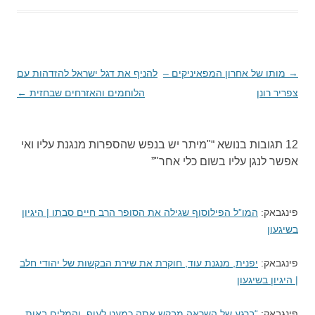
→
ניווט
מותו של אחרון המפאיניקים –
להניף את דגל ישראל להזדהות עם
בפוסטים
צפריר רונן
הלוחמים והאזרחים שבחזית
←
12 תגובות בנושא “
"מיתר יש בנפש שהספרות מנגנת עליו ואי
אפשר לנגן עליו בשום כלי אחר"
”
פינגבאק:
המו”ל הפילוסוף שגילה את הסופר הרב חיים סבתו | היגיון
בשיגעון
פינגבאק:
יפנית, מנגנת עוד, חוקרת את שירת הבקשות של יהודי חלב
| היגיון בשיגעון
פינגבאק:
“ברגע של השראה מבקש אתה כמעט לעוף, והמלים באות