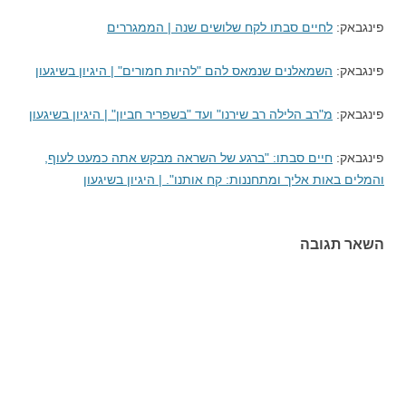
פינגבאק:
לחיים סבתו לקח שלושים שנה | הממגררים
פינגבאק:
השמאלנים שנמאס להם "להיות חמורים" | היגיון בשיגעון
פינגבאק:
מ"רב הלילה רב שירנו" ועד "בשפריר חביון" | היגיון בשיגעון
פינגבאק:
חיים סבתו: "ברגע של השראה מבקש אתה כמעט לעוף,
והמלים באות אליך ומתחננות: קח אותנו". | היגיון בשיגעון
השאר תגובה