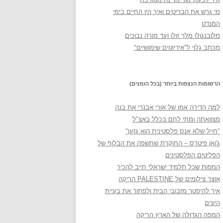
מי גרש את הבריטים ואיך היו החיים בימי
המנדט
מלובנגולו מלך זולו ועד מורה נבוכים
מכתב גלוי ל"אידיוטים שימושיים"
הרשומות הנצפות ביותר (בכל הזמנים)
למה הדירה אמו של אורי אבנרי את בנה
מצוואתה ומתי לחם בכלל באצ"ל
"חייל שלא אנס פלסטינית הוא גזען"
ג'ואן פיטרס – החוקרת שחשפה את הבלוף של
הפליטים הפלסטינים
המפות שכל תלמיד ישראלי חייב להכיר
אוצר צילומים של PALESTINE הריקה
איך להיפטר מזבובי הבית ולפתור את בעיית
היונים
המפה הגדולה של הארץ הריקה