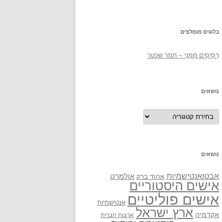
בלוגים מומלצים
רְסִיסִים מִמֶנִי – תמר שכטר
נושאים
נושאים
נושאים
אבטואנטישמיות
אולמרט
אהוד ברק
אישים היסטוריים
אישים פוליטיים
אנטישמיות
ארץ ישראל
אקדמיה
ארצות הברית