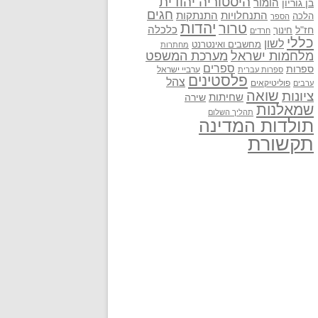
היסטוריה יהודית
בן גוריון
הומור
חגים
התנתקות
התנחלויות
הלכה
הספר
יהדות
טרור
חז"ל
כלכלה
חינוך
חרדים
כללי
לשון
מחשבים ואינטרנט
מחתרות
מלחמות ישראל
מערכת המשפט
ספרים
ספרות
ערביי ישראל
ספרות עברית
פלסטינים
צהל
פוליטיקאים
ערבים
שואה
ציונות
שחיתות
שירה
שמאלנות
תהליך השלום
תולדות המדינה
תקשורת