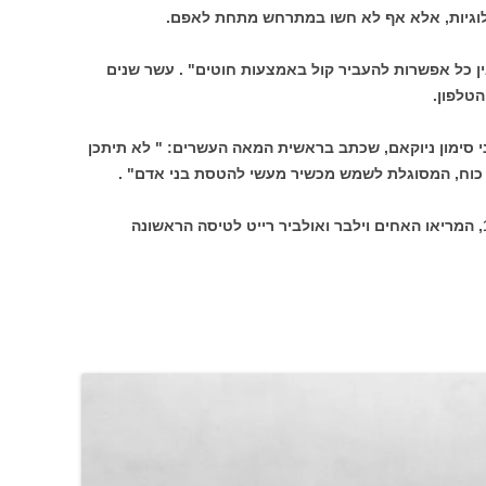
ולוגיות, אלא אף לא חשו במתרחש מתחת לאפם.
איו: " אין כל אפשרות להעביר קול באמצעות חוטים" . עשר שנים
טלפון.
 סימון ניוקאם, שכתב בראשית המאה העשרים: " לא תיתכן
ת כוח, המסוגלת לשמש מכשיר מעשי להטסת בני אדם" .
כמה שנים לאחר מכן, ב-17 בדצמבר 1903, המריאו האחים וילבר ואולביר רייט לטיסה הראשונה