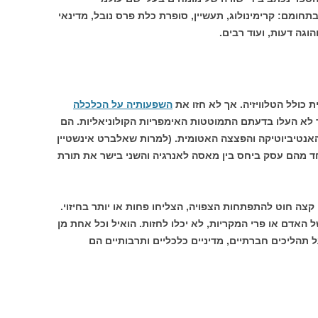
תחומם: קרימינולוג, תעשיין, סופרת כלת פרס נובל, מדינאי
הוגה דעות, ועוד רבים.
כולל הטלוויזיה. אך לא חזו את
השפעותיה על הכלכלה
אך לא העלו בדעתם התמוטטות האימפריות הקולוניאליות. הם
אנטיביוטיקה והפצצה האטומית. (למרות שאלברט אינשטיין
אמרים, שאחד מהם עסק ביחס בין מאסה לאנרגיה והשני בישר את תורת
קצה חוט להתפתחות הצפויה, הצליחו פחות או יותר בחיזוי.
ל האדם או פרי המקריות, לא יכלו לחזות. הואיל וכל אחת מן
תהליכים חברתיים, מדיניים כלכליים ותרבותיים הם