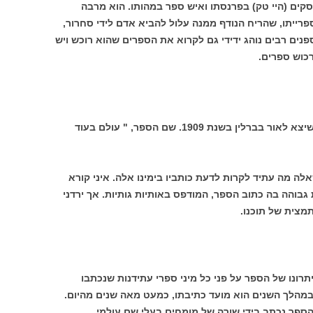
עסקים (היי טק) בפרנסתו ואיש ספר במהותו. הוא מרבה
פרייתו, שהריח הנודף ממנה עלול להביא אדם לידי סחרור,
פנים רבים נוהג ידידי גם לקרוא את הספרים שהוא רוכש ויש
רכוש ספרים.
בימים אלה הראה לי ספר נדיר שברשותו, שיצא לאור בברלין בשנת 1909. שם הספר, " עולם בעוד
Die), והוא עוסק בשאלה מה עתיד לקרות לדעת כותביו בימינו אלה. איני קורא
גבוהה בה כתוב הספר, המודפס באותיות גותיות. אך ירדני
מצית של תוכנו.
תרונו של הספר על פני כל מיני ספרי עתידנות שנכתבו
מהלך השנים הוא מועד כתיבתו, כמעט מאה שנים מהיום.
ספר נכתב בידי שורה של מומחים בעלי שם עולמי