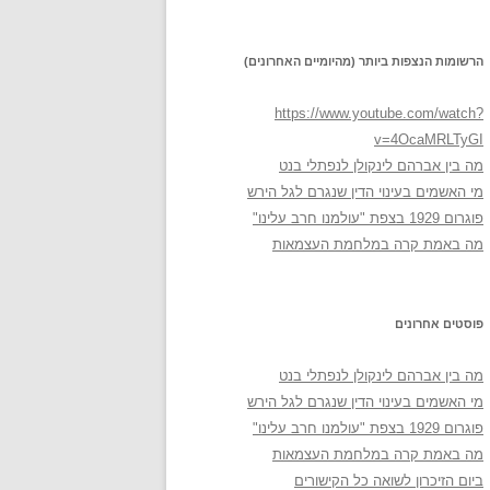
הרשומות הנצפות ביותר (מהיומיים האחרונים)
https://www.youtube.com/watch?
v=4OcaMRLTyGI
מה בין אברהם לינקולן לנפתלי בנט
מי האשמים בעינוי הדין שנגרם לגל הירש
פוגרום 1929 בצפת "עולמנו חרב עלינו"
מה באמת קרה במלחמת העצמאות
פוסטים אחרונים
מה בין אברהם לינקולן לנפתלי בנט
מי האשמים בעינוי הדין שנגרם לגל הירש
פוגרום 1929 בצפת "עולמנו חרב עלינו"
מה באמת קרה במלחמת העצמאות
ביום הזיכרון לשואה כל הקישורים