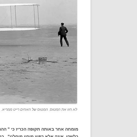
לא חזו את המטוס. המטוס של האחים רייט ממריא.
מומחה אחר באותה תקופה הכריז כי " הה
כלשהן, אינה אלא רפיון מוחין מוחלט" . כ