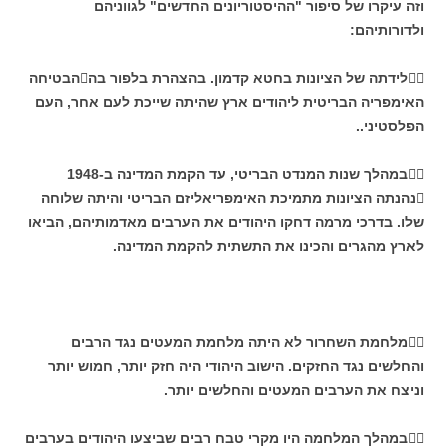
וזה עיקרו של סיפור "ההיסטוריונים החדשים" לגווניהם
ולדורותיהם:
לידתה של הציונות בחטא קדמון. בהצהרת בלפור בההבטיחה
האימפריה הבריטית ליהודים ארץ שהיתה שייכת לעם אחר, העם
הפלסטיני..
במהלך שנות המנדט הבריטי, עד הקמת המדינה ב-1948
נהנתה הציונות מתמיכת האימפריאליזם הבריטי והיתה שלוחה
שלו. בדרכי מרמה דחקו היהודים את הערבים מאדמותיהם, הביאו
לארץ מהגרים והכינו את התשתית להקמת המדינה.
מלחמת השחרור לא היתה מלחמת המעטים נגד הרבים
והחלשים נגד החזקים. הישוב היהודי היה חזק יותר, חמוש יותר
וניצח את הערבים המעטים והחלשים יותר.
במהלך המלחמה היו מקרי טבח רבים שביצעו היהודים בערבים