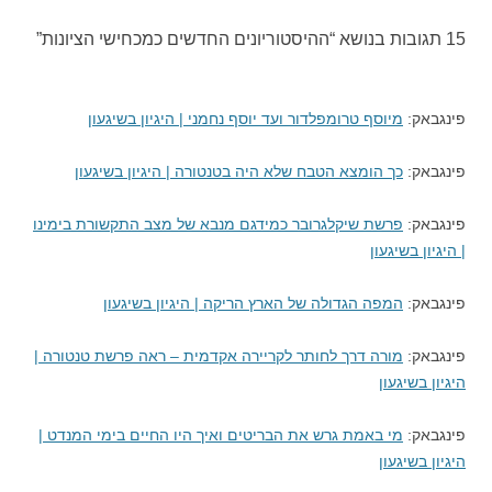
15 תגובות בנושא “
ההיסטוריונים החדשים כמכחישי הציונות
”
פינגבאק:
מיוסף טרומפלדור ועד יוסף נחמני | היגיון בשיגעון
פינגבאק:
כך הומצא הטבח שלא היה בטנטורה | היגיון בשיגעון
פינגבאק:
פרשת שיקלגרובר כמידגם מנבא של מצב התקשורת בימינו
| היגיון בשיגעון
פינגבאק:
המפה הגדולה של הארץ הריקה | היגיון בשיגעון
פינגבאק:
מורה דרך לחותר לקריירה אקדמית – ראה פרשת טנטורה |
היגיון בשיגעון
פינגבאק:
מי באמת גרש את הבריטים ואיך היו החיים בימי המנדט |
היגיון בשיגעון