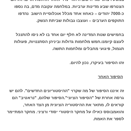
הצטרפו שבע מדינות ערביות. במלחמה עקובה מדם, בה נספו
כ-7000 יהודים – כאחוז אחד מכלל אוכלוסיית הישוב נהדפו
התוקפים הערבים – ועוצבו גבולות שביתת הנשק.
בחמישים שנות המדינה לא חלף יום אחד בו לא ניסו להתנכל
לעצם קיומנו.חמש מלחמות גדולות וביניהן הסתננויות, פעולות
תגמול, פיגועי מחבלים ומלחמות התשה.
זהו הסיפור בעיקרו, נכון להיום.
הסיפור האחר
זה איננו הסיפור של מה שקרוי "ההיסטוריונים החדשים". להם יש
גרסה אחרת של "הסיפור הציוני".הסיפור שלהם, "נראטיב" הם
קוראים לו, מתאר את ההיסטוריה הציונית מן הצד האחר,
והואמבוסס כאילו על מחקר היסטורי יסודי ורציני. מחקר המתיימר
לספר את האמת.