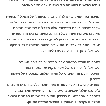
גולדה להיענות להושטת היד לשלום של אנואר סאדאת.
הסיפור הזה, שאני קורא לו "הכחשת הציונות" על משקל "הכחשת
השואה" , מופיע מזה שנים במאמרים ובספרים פרי עטם של מה
שקרוי "היסטוריונים חדשים". אלה מקבלים את משכורותיהם
מאוניברסיטאות ציוניות של המדינה הציונית.רבים מן הספרים
והמאמרים מתפרסמים בחוץ לארץ, בהוצאות ובכתבי עת הנהנים
מגיבוי ומתמיכה ערביים. התיאוריה שלהם מחלחלת לפוליטיקה
הישראלית ואף חדרה לתוכנית הלימודים.
באחרונה הופיע בתרגום עברי הספר "פיברוק ההיסטוריה
הישראלית", פרי עטו של אפרים קארש, המטיח בפני
ההיסטוריונים החדשים כי כל התיזה שלהם מבוססת על מעשה
פיברוק.
אפרים קארש הוא פרופסור וראש התוכנית ללימודים ים תיכוניים
ב"קינגס קולג" שבאוניברסיטת לונדון וכן שימש חוקר במרכז
למחקרים אסטרטגיים בלונדון. הוא חיבר שמונה ספסרים וכמאה
מחקרים אקדמיים העוסקים בנושאי המזרח התיכון.