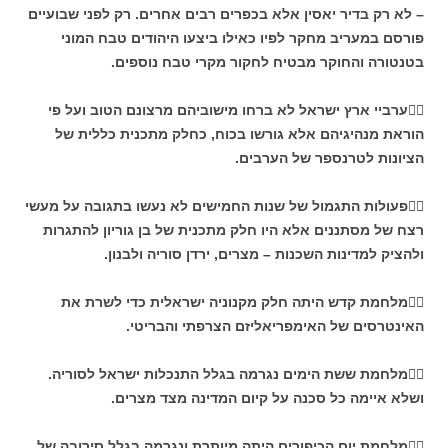
– לא רק בדיר יאסין אלא בכפרים רבים אחרים. רק לפני שבועיים
פורסם במעריב מחקר לפיו כאילו ביצעו היהודים טבח המוני
בטנטורה והחוקר מבטיח לחקור מקרי טבח נוספים.
ערביי ארץ ישראל לא ברחו מישוביהם מרצונם הטוב ועל פי
הוראת מנהיגיהם אלא גורשו בכוח, כחלק מתכנית כללית של
הציונות לטרנספר של הערבים.
פעולות התגמול של שנות החמישים לא נעשו בתגובה על מעשי
רצח של מסתננים אלא היו חלק מתכנית של בן גוריון להתגרות
ולהציק למדינות השכנות – מצרים, ירדן סוריה ולבנון.
מלחמת קדש היתה חלק מקנוניה ישראלית כדי לשרת את
האינטרסים של האימפריאליזם הצרפתי והבריטי.
מלחמת ששת הימים נגרמה בגלל התנכלות ישראל לסוריה.
ושלא איימה כל סכנה על קיום המדינה מצד מצרים.
מלחמת יום הכיפורים היתה מיותרת ונגרמה בגלל סירובה של