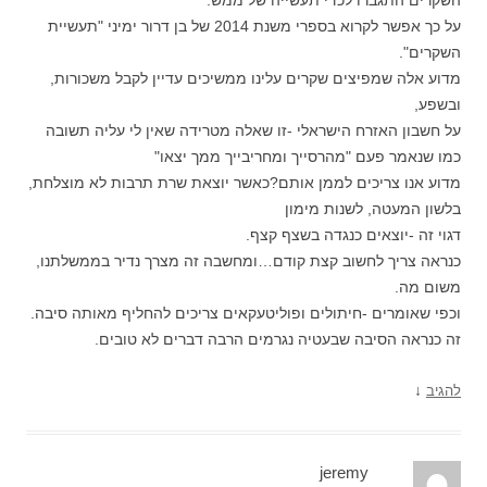
השקרים התגברו לכדי תעשייה של ממש.
על כך אפשר לקרוא בספרי משנת 2014 של בן דרור ימיני "תעשיית
השקרים".
מדוע אלה שמפיצים שקרים עלינו ממשיכים עדיין לקבל משכורות,
ובשפע,
על חשבון האזרח הישראלי -זו שאלה מטרידה שאין לי עליה תשובה
כמו שנאמר פעם "מהרסייך ומחריבייך ממך יצאו"
מדוע אנו צריכים לממן אותם?כאשר יוצאת שרת תרבות לא מוצלחת,
בלשון המעטה, לשנות מימון
דגוי זה -יוצאים כנגדה בשצף קצף.
כנראה צריך לחשוב קצת קודם…ומחשבה זה מצרך נדיר בממשלתנו,
משום מה.
וכפי שאומרים -חיתולים ופוליטעקאים צריכים להחליף מאותה סיבה.
זה כנראה הסיבה שבעטיה נגרמים הרבה דברים לא טובים.
↓
להגיב
jeremy