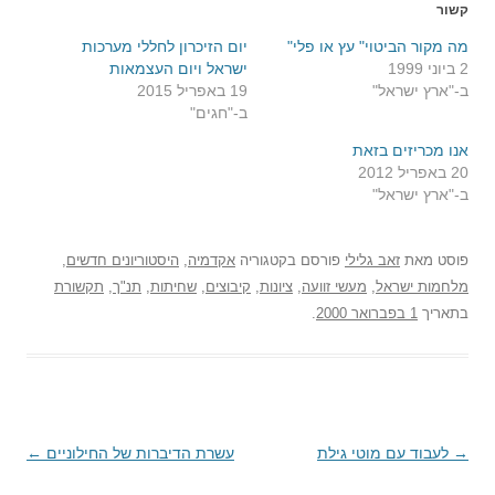
קשור
מה מקור הביטוי" עץ או פלי"
יום הזיכרון לחללי מערכות
2 ביוני 1999
ישראל ויום העצמאות
ב-"ארץ ישראל"
19 באפריל 2015
ב-"חגים"
אנו מכריזים בזאת
20 באפריל 2012
ב-"ארץ ישראל"
פוסט
מאת
זאב גלילי
פורסם בקטגוריה
אקדמיה
,
היסטוריונים חדשים
,
מלחמות ישראל
,
מעשי זוועה
,
ציונות
,
קיבוצים
,
שחיתות
,
תנ"ך
,
תקשורת
בתאריך
1 בפברואר 2000
.
→
ניווט
לעבוד עם מוטי גילת
עשרת הדיברות של החילוניים
←
בפוסטים