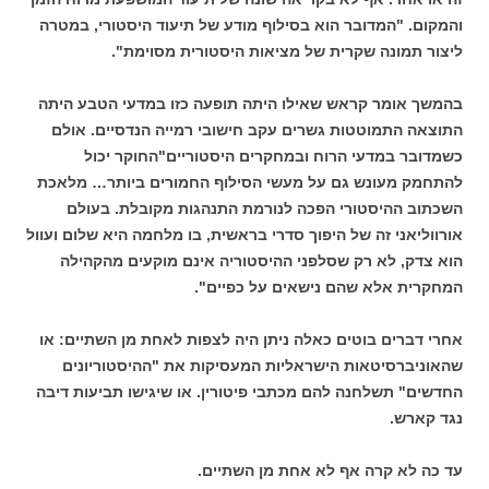
והמקום. "המדובר הוא בסילוף מודע של תיעוד היסטורי, במטרה
ליצור תמונה שקרית של מציאות היסטורית מסוימת".
בהמשך אומר קראש שאילו היתה תופעה כזו במדעי הטבע היתה
התוצאה התמוטטות גשרים עקב חישובי רמייה הנדסיים. אולם
כשמדובר במדעי הרוח ובמחקרים היסטוריים"החוקר יכול
להתחמק מעונש גם על מעשי הסילוף החמורים ביותר… מלאכת
השכתוב ההיסטורי הפכה לנורמת התנהגות מקובלת. בעולם
אורווליאני זה של היפוך סדרי בראשית, בו מלחמה היא שלום ועוול
הוא צדק, לא רק שסלפני ההיסטוריה אינם מוקעים מהקהילה
המחקרית אלא שהם נישאים על כפיים".
אחרי דברים בוטים כאלה ניתן היה לצפות לאחת מן השתיים: או
שהאוניברסיטאות הישראליות המעסיקות את "ההיסטוריונים
החדשים" תשלחנה להם מכתבי פיטורין. או שיגישו תביעות דיבה
נגד קארש.
עד כה לא קרה אף לא אחת מן השתיים.