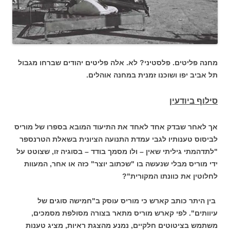
מחנה פליטים. פלסטיני? לא. אלה פליטים יהודים שברחו מגבול
תל אביב יפו ושוכנו זמנית במחנה אוהלים.
סילוף ביודעין
אך לאחר שבדק אחד לאחד את התיעוד המובא בספרו של מוריס
לביסוס טענותיו לגבי עמדת התנועה הציונית בשאלת הטרנספר
"לתדהמתי גיליתי שאין – ולו מסמך בודד – בסוגיה זו, שצוטט על
ידי מוריס מבלי שנעשה בו "שכתוב יוצר" כזה או אחר, המעוות
לחלוטין את כוונתו המקורית"?
בין היתר כותב קארש כי מוריס עוסק ב"חמישה סוגים של
עיוותים". לפי קארש מוריס מתאר בצורה מסולפת מסמכים,
משתמש בציטוטים חלקיים, נמנע מהצגת ראיות, מציג טענות