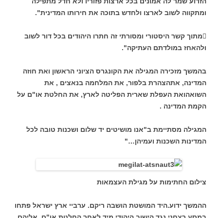
הזרוע שמר לה אמונים בכל ארצות פזוריו ולא חדל מתפילה
ומתקווה לשוב לארצו ולחדש בתוכה את חירותו המדינית".
מתוך קשר היסטורי ומסורתי זה חתרו היהודים בכל דור לשוב
ולהאחז במולדתם העתיקה".
בהמשך מזכירה המגילה את הקונגרס הציוני הראשון ואת חוזה
המדינה, אתהצהרת בלפור, את המלחמה בנאצים , את
השואהואת העפלת שארית הפליטה לארץ, את החלטת או"ם על
הקמת המדינה .
המגילה מסתיימת ב"אנו מושיטים יד שלום ושכנות טובה לכל
המדינות השכנות ועמיהן…"
צילום החתימות על מגילת העצמאות
ההמשך ידוע.היד המושטת הושבה ריקם. ערביי ארץ ישראל פתחו
במסע רצחני נגד הישוב היהודי מיד לאחר החלטת או"ם. אליהם