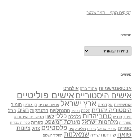
רְסִיסִים מִמֶנִי – תמר שכטר
נושאים
נושאים
נושאים
אבטואנטישמיות
אולמרט
אהוד ברק
אישים פוליטיים
אישים היסטוריים
ארץ ישראל
אקדמיה
בן גוריון
הומור
אנטישמיות
ארצות הברית
היסטוריה יהודית
חגים
התנתקות
התנחלויות
חז"ל
הלכה
הספר
יהדות
כללי
טרור
לשון
כלכלה
מחשבים ואינטרנט
חינוך
חרדים
מלחמות ישראל
מערכת המשפט
ספרות
מחתרות
ספרות עברית
פלסטינים
ציונות
ספרים
צהל
ערביי ישראל
פוליטיקאים
ערבים
שואה
שמאלנות
שחיתות
שירה
תהליך השלום