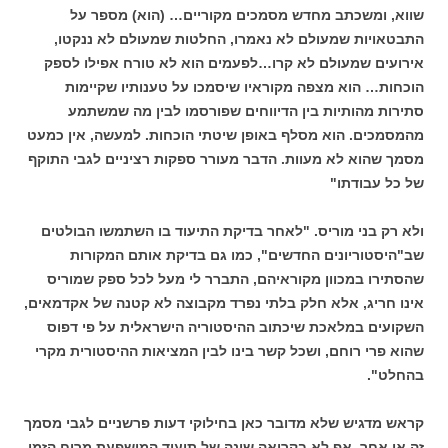
שווא, ומשכתב מחדש מסמכים מקוריים… (הוא) מספר על
התבטאויות שמעולם לא נאמרו, החלטות שמעולם לא ננקטו,
אירועים שמעולם לא קרו…לפעמים הוא לא טורח אפילו לספק
הוכחות… הוא מצפה מקוראיו שיסמכו על טענותיו שקיימות
סתירות מהותיות בין הדיווחים שפורסמו לבין מה שמשתמע
מהמסמכים. הוא מסלף באופן שיטתי הוכחות. למעשה, אין כמעט
מסמך שהוא לא מעוות. הדבר מעורר ספקות רציניים לגבי התוקף
של כל עבודתו"
ולא רק בני מוריס. "לאחר בדיקת התיעוד בו השתמשו הבולטים
שב"היסטוריונים החדשים", כמו גם בדיקת אותם המקורות
שהסתירו במכוון מקוראיהם, התברר לי מעל לכל ספק שמוריס
אינו חריג, אלא חלק בלתי נפרד מקבוצה לא קטנה של אקדמאים,
השקועים במלאכת שיכתוב ההיסטוריה הישראלית על פי דפוס
שהוא פרי רוחם, ושכל קשר בינו לבין המציאות ההיסטורית מקרי
בהחלט".
קראש מדגיש שלא מדובר כאן בחילוקי דעות פרשניים לגבי מסמך
זה או אחר. אף לא בקריאה שונה של תיעוד המושפעת מרוח הזמן