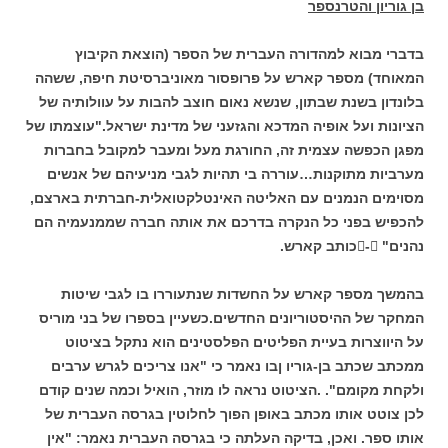
בן גוריון והטרנספר
בדברי מבוא למהדורה העברית של הספר (הוצאת הקיבוץ
המאוחד) מספר קארש על פרופסור מאוניברסיטת חיפה, ששהה
בלונדון בשנת שבתון, שנשא נאום חוצב להבות על עוולותיה של
הציונות ועל אופיה המדכא והגזעני של מדינת ישראל."עוצמתו של
מפגן הכפשה עצמית זה, החורגת מעל ומעבר למקובל בחברות
מערביות מתוקנות…עוררה בי תהיות לגבי מניעיהם של אנשים
מסוימים הנמנים עם האליטה האינטלקטואלית-חברתית בארצם,
להכפיש בפני כל הנקרה בדרכם את אותה חברה שממנעמיה הם
נהנים" -כותב קארש.
בהמשך מספר קארש על החשדות שנתעוררו בו לגבי שיטות
המחקר של ההיסטוריונים החדשים.כשעיין בספרו של בני מוריס
על היווצרות בעיית הפליטים הפלסטינים הוא נתקל בציטוט
ממכתב שכתב בן-גוריו ןבו נאמר כי "אנו צריכים לגרש ערבים
ולקחת מקומם". .הציטוט נראה לו מוזר, הואיל וכמה שנים קודם
לכן צוטט אותו מכתב באופן הפוך לחלוטין בגרסה העברית של
אותו ספר. ואכן, בדיקה העלתה כי בגרסה העברית נאמר: "אין