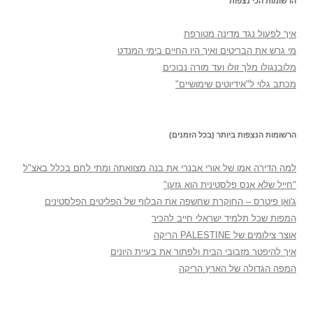
הרשומות הכי נצפות
איך לפעול נגד מדינה מטורפת
מי גרש את הבריטים ואיך היו החיים בימי המנדט
מלובנגולו מלך זולו ועד מורה נבוכים
מכתב גלוי ל"אידיוטים שימושיים"
הרשומות הנצפות ביותר (בכל הזמנים)
למה הדירה אמו של אורי אבנרי את בנה מצוואתה ומתי לחם בכלל באצ"ל
"חייל שלא אנס פלסטינית הוא גזען"
ג'ואן פיטרס – החוקרת שחשפה את הבלוף של הפליטים הפלסטינים
המפות שכל תלמיד ישראלי חייב להכיר
אוצר צילומים של PALESTINE הריקה
איך להיפטר מזבובי הבית ולפתור את בעיית היונים
המפה הגדולה של הארץ הריקה