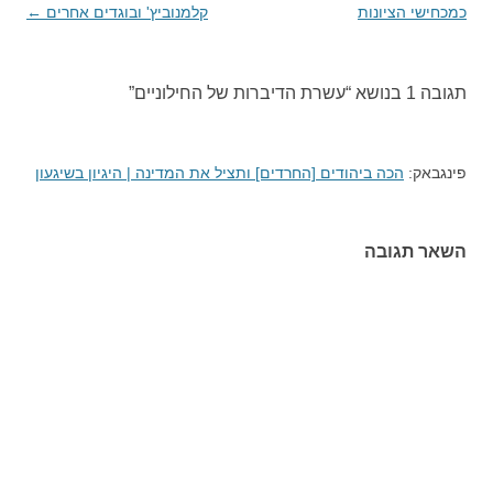
בפוסטים
כמכחישי הציונות
קלמנוביץ' ובוגדים אחרים
←
תגובה 1 בנושא “
עשרת הדיברות של החילוניים
”
פינגבאק:
הכה ביהודים [החרדים] ותציל את המדינה | היגיון בשיגעון
השאר תגובה