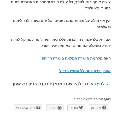
עושה אותך בור. להפך, כל עולם הידע והתרבות האנושית פתוח
בפניך. צא ולמד".
אין אף מילה על מצוות מתנת עניים, על יחס מיוחד לגר ליתום
ולאלמנה.
אם יתקבלו עשרת הדיברות הללו ניתן יהיה לומר כמה קל להיות
יהודי. השאלה אם מה שייצא מזה יהיה יהודי.
ראה
מלחמת העגלה המלאה בעגלה הריקה
אהרון ברק כמחולל המפץ הגדול
לחץ כאן
כדי להירשם כ
מנוי (חינם) להיגיון בשיגעון
שתף את הפוסט עם חבריך
פייסבוק
טוויטר
הדפס
דואר אלקטרוני