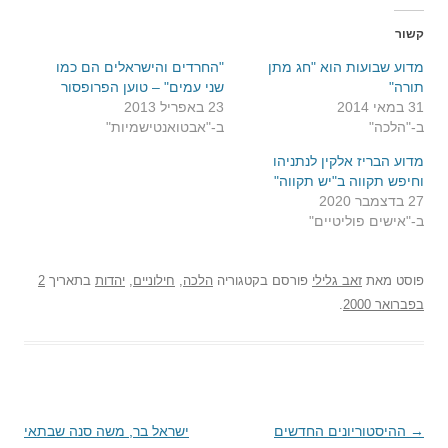
קשור
מדוע שבועות הוא "חג מתן
"החרדים והישראלים הם כמו
תורה"
שני עמים" – טוען הפרופסור
31 במאי 2014
23 באפריל 2013
ב-"הלכה"
ב-"אבטואנטישמיות"
מדוע הבריז אלקין לנתניהו
וחיפש תקווה ב"יש תקווה"
27 בדצמבר 2020
ב-"אישים פוליטיים"
פוסט
מאת
זאב גלילי
פורסם בקטגוריה
הלכה
,
חילוניים
,
יהדות
בתאריך
2
בפברואר 2000
.
→
ניווט
ההיסטוריונים החדשים
ישראל בר, משה סנה שבתאי