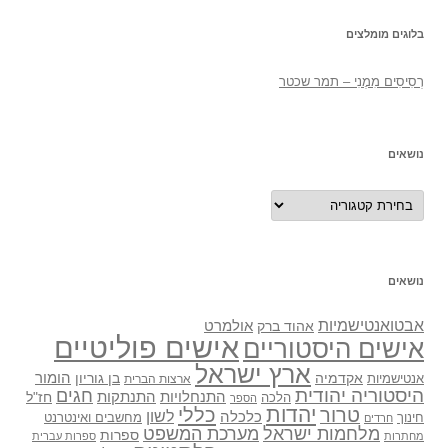
בלוגים מומלצים
רְסִיסִים מִמֶנִי – תמר שכטר
נושאים
נושאים
נושאים
אבטואנטישמיות
אולמרט
אהוד ברק
אישים פוליטיים
אישים היסטוריים
ארץ ישראל
אקדמיה
בן גוריון
הומור
אנטישמיות
ארצות הברית
היסטוריה יהודית
חגים
התנתקות
התנחלויות
חז"ל
הלכה
הספר
יהדות
כללי
טרור
לשון
כלכלה
מחשבים ואינטרנט
חינוך
חרדים
מלחמות ישראל
מערכת המשפט
ספרות
מחתרות
ספרות עברית