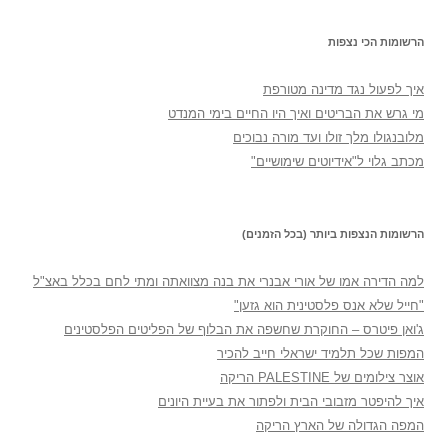
הרשומות הכי נצפות
איך לפעול נגד מדינה מטורפת
מי גרש את הבריטים ואיך היו החיים בימי המנדט
מלובנגולו מלך זולו ועד מורה נבוכים
מכתב גלוי ל"אידיוטים שימושיים"
הרשומות הנצפות ביותר (בכל הזמנים)
למה הדירה אמו של אורי אבנרי את בנה מצוואתה ומתי לחם בכלל באצ"ל
"חייל שלא אנס פלסטינית הוא גזען"
ג'ואן פיטרס – החוקרת שחשפה את הבלוף של הפליטים הפלסטינים
המפות שכל תלמיד ישראלי חייב להכיר
אוצר צילומים של PALESTINE הריקה
איך להיפטר מזבובי הבית ולפתור את בעיית היונים
המפה הגדולה של הארץ הריקה