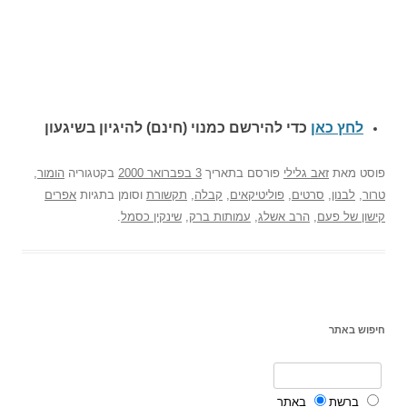
לחץ כאן
כדי להירשם כ
מנוי (חינם) להיגיון בשיגעון
פוסט
מאת
זאב גלילי
פורסם בתאריך
3 בפברואר 2000
בקטגוריה
הומור
,
טרור
,
לבנון
,
סרטים
,
פוליטיקאים
,
קבלה
,
תקשורת
וסומן בתגיות
אפרים
קישון של פעם
,
הרב אשלג
,
עמותות ברק
,
שינקין כסמל
.
חיפוש באתר
ברשת
באתר