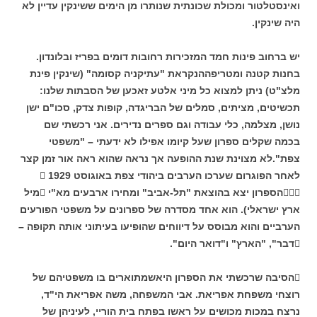
ואינסטלטור ומכולת שכונתית שנותרו מן הימים ששינקין עדיין לא
היה שינקין.
יש ברחוב פינות חמד המזכירות רחובות דומים בפריז ובלונדון.
בחנות קטנה ומטריפההנקראת "עתיקניה קסומה" (שינקין פינת
מלצ"ט) ניתן למצוא כל מיני אלטע זאכען של הסבתות שלנו:
תכשיטים, מציתים, סמלים של הבריגדה, קופות צדק, סכו"ם ישן
נושן, מצלמה, כלי עבודה וגם ספרים נדירים. אני רכשתי שם
בכמה שקלים ספרון שעל קיומו אפילו לא ידעתי – "משפטי
צפת".לא מצוינת שנת ההופעה אך נראה שהוא ראה אור זמן קצר
לאחר הפוגרום שערכו הערבים ביהודי צפת באוגוסט  1929
הספרון יצא בהוצאת "תל-אביב" ומחירו ארבעים מא"י מיל
ארץ ישראלי). הוא אחד מסדרה של ספרונים על משפטי הפורעים
הערביים והוא מבוסס על דיווחים שהופיעו בעיתוני אותה תקופה –
דבר", "הארץ" ו"דואר היום".
הסיבה שרכשתי את הספרון היאשמתוארים בו משפטיהם של
רוצחי משפחת אפריאת. אבי המשפחה, משה אפריאת הי"ד,
נרצח במכות מכושים על ראשו בפתח בית הוריי, לעיניהן של