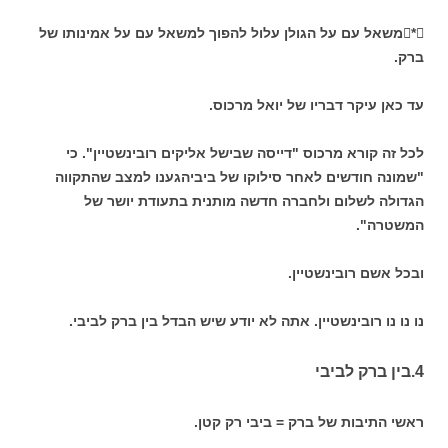
*משאל עם על הגולן עלול להפוך למשאל עם על אמינותו של
ברק.
עד כאן עיקר דבריו של יואל מרכוס.
לכל זה קורא מרכוס "דייסה שבישל אליקים רובינשטיין". כי
"שמונה חודשים לאחר סילוקו של ביביהגענו למצב שהתקווה
הגדולה לשלום ולחברה חדשה מותנית בתעודת יושר של
המשטרה".
ובכל אשם רובינשטיין.
נו נו נו רובינשטיין. אתה לא יודע שיש הבדל בין ברק לביבי.
4.בין ברק לביבי
ראשי התיבות של ברק = ביבי רק קטן.