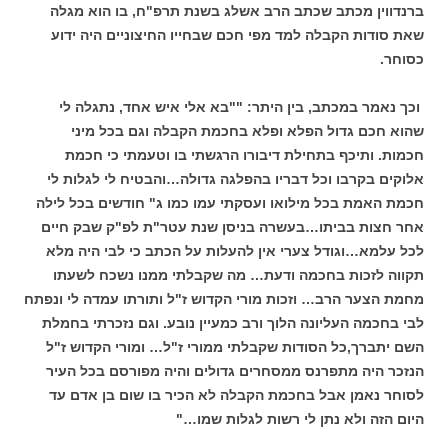
ברנדווין מכתב שכתב הרב אשלג בשנת תרפ"ח, בו הוא מגלה
שאת סודות הקבלה למד מפי חכם שבחייו החיצוניים היה ידוע
כסוחר.
וכך נאמר במכתב, בין היתר: ""בא אלי איש אחד, נתגלה לי
שהוא חכם גדול הפלא ופלא בחכמת הקבלה וגם בכל מיני
חכמות. ותיכף בתחילת דיבורו הרגשתי בו וטעמתי כי חכמת
אלוקים בקרבו וכל דבריו בהפלגה גדולה…והבטיח לי לגלות לי
חכמת האמת בכל מילואו ועסקתי עמו כמו ג" חודשים בכל לילה
אחר חצות בביתו…בעשרה בניסן שנת עטר"ת לפ"ק שבק חיים
לכל עלמא…וגודל צערי אין להעלות על הכתב כי לבי היה מלא
תקווה לזכות בחכמה ודעת… מה שקבלתי ממנו נשכח לשעתו
מחמת הצער הרב… וזכות מורי הקדוש ז"ל ותורתו עמדה לי ונפתח
לבי בחכמה העליונה הלוך ורב כמעיין נובע. וגם נזכרתי בחמלת
השם יתברך,כל הסודות שקבלתי ממורי ז"ל… ומורי הקדוש ז"ל
הנזכר היה מתפרנס ממסחרים גדולים והיה מפורסם בכל העיר
לסוחר נאמן אבל בחכמת הקבלה לא הכיר בו שום בן אדם עד
היום הזה ולא נתן לי רשות לגלות שמו…"