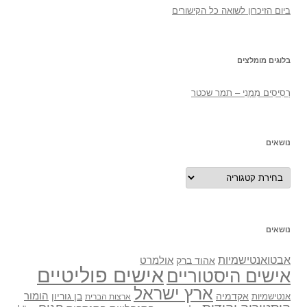
ביום הזיכרון לשואה כל הקישורים
בלוגים מומלצים
רְסִיסִים מִמֶנִי – תמר שכטר
נושאים
נושאים
נושאים
אבטואנטישמיות
אולמרט
אהוד ברק
אישים פוליטיים
אישים היסטוריים
ארץ ישראל
אקדמיה
בן גוריון
הומור
אנטישמיות
ארצות הברית