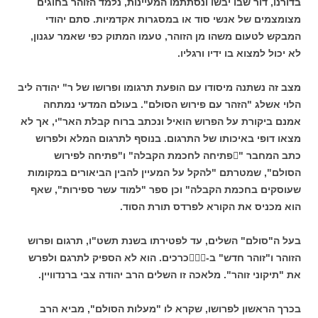
בדורנו, דור שבו יבשו ונסתתמו המעיינות, נלמד הזוהר בחוגים
מצומצמים של אנשי סוד או במסגרות אקדמיות. סתם יהודי
המבקש לטעום משהו מן הזוהר, טעמו המתוק כפי שאמר עגנון,
לא יכול למצוא בו ידיו ורגליו.
מצב זה נשתנה מיסודו עם הופעת תרגומו ופרושו של ר" יהודה ליב
הלוי אשלג "הזהר עם פירוש הסולם". בעולם המדעי נמתחה
אמנם ביקורת על הפרוש הואיל ונכתב ברוח קבלת האר"י, אך לא
מצאו דופי באיכותו של התרגום. בנוסף לתרגום המלא ולפרוש
כתב המחבר "פתיחה לחכמת הקבלה" ו"פתיחה לפירוש
הסולם", שמטרתם "להקל על המעיין להבין הביאורים במקומות
שעוסקים בחכמת הקבלה" וכן ספר "למוד עשר ספירות", שאף
הוא מכניס את הקורא לפרדס תורת הסוד.
בעל ה"סולם" השלים, עד לפטירתו בשנת תשט"ו, תרגום ופרוש
הזוהר ו"זוהר חדש" ב-כרכים. הוא לא הספיק לתרגם ולפרש
את "תיקוני זוהר". מלאכה זו השלים הרב יהודה צבי ברנדוויין.
בכרך הראשון לפרושו, שקרא לו "מעלות הסולם", מביא הרב