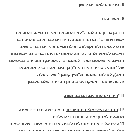
8. געגועים לאפרים קישון
9. משה סנה
דוד בן גוריון נהג לומר:"לא חשוב מה יאמרו הגויים. חשוב מה
יעשו היהודים". נשתנו הזמנים. היהודים כבר אינם עושים דבר
פרט לנסיגה ולהתקפלות. ואילו הגויים אומרים דברים שאנו
חייבים לשמוע ולהבין. כי מה שאומרים היום הגויים גם יעשו מחר
הגויים. מי שאוטם אוזניו למאמרים הנאציים, המופיעים בביטאונו
של "מנהיג סוריה המודרנית"( כך כינה אהוד ברק את אסאד
האב), לא למד מאומה מ"מיין קאמף" של היטלר.
זה מה שיאמרו ויסיקו הערבים מן הבריחה שלנו מלבנון:
*
היהודים פחדנים. הם בני מוות.
*
החברה הישראלית מתפוררת
. היא קרועה מבפנים ואינה
מסוגלת לאסוף את הכוחות כדי להילחם.
הישראלים אינם מסוגלים לספוג אבדות צבאיות בשעור שאינו
עולה על חמישה אחוזים מן האבדות שלהם בתאונות דרכים.