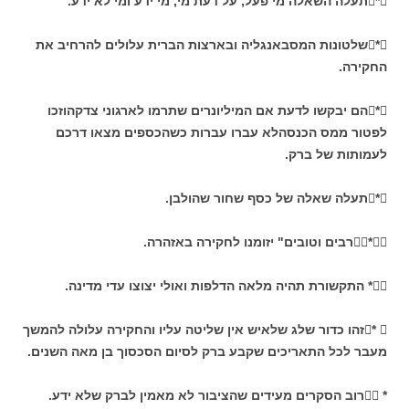
*תעלה השאלה מי פעל, על דעת מי, מי ידע ומי לא ידע.
*שלטונות המסבאנגליה ובארצות הברית עלולים להרחיב את
החקירה.
*הם יבקשו לדעת אם המיליונרים שתרמו לארגוני צדקהוזכו
לפטור ממס הכנסהלא עברו עברות כשהכספים מצאו דרכם
לעמותות של ברק.
*תעלה שאלה של כסף שחור שהולבן.
*רבים וטובים" יזומנו לחקירה באזהרה.
* התקשורת תהיה מלאה הדלפות ואולי יצוצו עדי מדינה.
* זהו כדור שלג שלאיש אין שליטה עליו והחקירה עלולה להמשך
מעבר לכל התאריכים שקבע ברק לסיום הסכסוך בן מאה השנים.
* רוב הסקרים מעידים שהציבור לא מאמין לברק שלא ידע.