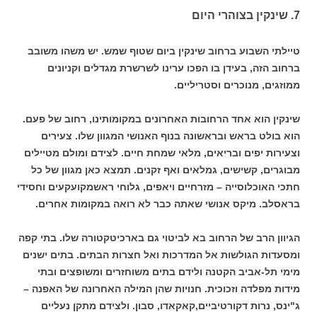
7. שינקין בצוהרי היום
טיילתי השבוע ברחוב שינקין ביום שטוף שמש. יש משהו משובב
ברחוב הזה, בעידן בו הפכו ערינו לשרשרת מגדלים וקניונים
ממוזגים, מנוכרים וסטריליים.
שינקין הוא אחד הרחובות האחרונים במקומותינו, רחוב של פעם.
הוא בולט בראש ובראשונה בנוף האנושי המגוון שלו. צעירים
וצעירות יפים ובריאים, מלאי שמחת חיים. לצידם ומולם מטיילים
מבוגרים, קשישים, גמלאים ואף זקנים. תמצא כאן מגוון של כל
חתכי האוכלוסייה – מזרחיים ויאפים, גלוחי ראשמקועקעים וחסידי
בראסלב. מיקס אנושי שאתה כבר לא רואה במקומות אחרים.
הגיוון הרב של הרחוב בא לביטוי גם בארכיטקטורה שלו. בתי קפה
ומסעדות הגולשות אל המדרכות ואל חצרות הבתים. בתים ישנים
מימי תל-אביב הקטנה ולידם בתים משוחזרים ומשופצים ובתי
מידות מפלדה וזכוכית. חנויות שהן המילה האחרונה של האפנה –
ג"ינס, נרות דקורטיביים,קאקאדו, סבון. ולצידם מתקן נעליים