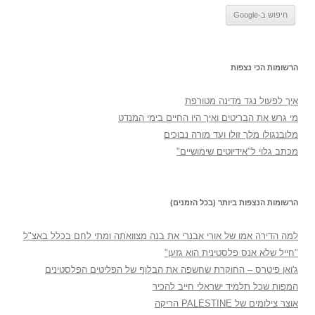
הרשומות הכי נצפות
איך לפעול נגד מדינה מטורפת
מי גרש את הבריטים ואיך היו החיים בימי המנדט
מלובנגולו מלך זולו ועד מורה נבוכים
מכתב גלוי ל"אידיוטים שימושיים"
הרשומות הנצפות ביותר (בכל הזמנים)
למה הדירה אמו של אורי אבנרי את בנה מצוואתה ומתי לחם בכלל באצ"ל
"חייל שלא אנס פלסטינית הוא גזען"
ג'ואן פיטרס – החוקרת שחשפה את הבלוף של הפליטים הפלסטינים
המפות שכל תלמיד ישראלי חייב להכיר
אוצר צילומים של PALESTINE הריקה