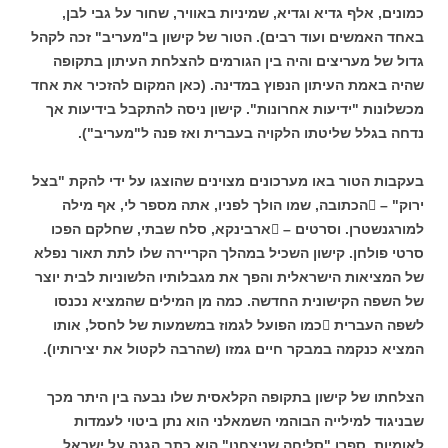
כמונים, אלף גדיא וגדיא, שמיניות באוויר, שחור על גבי לבן,
באחד האמשים ועוד רבים). הטור של קישון ב"מעריב" זכה לקהל
גדול של מעריצים והיה בין הגורמים להצלחת העיתון בתקופה
שהיה באמת העיתון הנפוץ במדינה. (כאן המקום להזכיר את אחד
מכשלונות "ידיעות אחרונות". קישון ניסה להתקבל בידיעות אך
נדחה בגלל שליטתו הלקויה בעברית ואז פנה ל"מעריב").
בעקבות הטור באו מערכונים מצוינים שהוצגו על ידי להקת "בצל
ירוק" – הכתובה, שמו הולך לפניו, אתה מספר לי, אף מילה
למורגנשטרן. וסרטים – ארבינקא, סלח שבתי, שחלקם הפכו
סרטי פולחן. קישון השכיל במהלך הקריירה שלו לתת תאור נפלא
של המציאות הישראלית והפך את מגבלותיו הלשוניות לבית יוצר
של השפה הקישונית החדשה. כמה מן המילים שהמציא נכנסו
לשפה העברית כמו הפועל לגמוז במשמעות של לחסל, אותו
המציא כנקמה במבקר חיים גמזו (שהרבה לקטול את יצירותיו).
הצלחתו של קישון בתקופה הקלאסית שלו נבעה בין היתר מכך
שבניגוד למילייה הבוהמי השמאלני הוא נתן ביטוי לעמדות
לאומיות. ספרו "סליחה שניצחנו" הוא כתב הגנה על ישראל