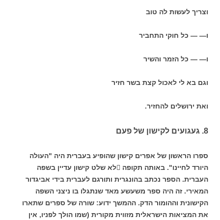
וצריך לעשות לה טוב
ו— — כל חוקי התחביר
ו— — כל הזמר והשיר
וגם בא לי לאכול קצת בשר חזיר
ואת ירושלים להחזיר.
8. געגועים לקישון של פעם
ספרו הראשון של אפרים קישון שהופיע בעברית היה "העולה
היורד לחיינו". באותה תקופה לא שלט קישון עדיין בשפה
העברית. הספר נכתב בהונגרית ותורגם לעברית בידי אביגדור
המאירי. זה היה ספר משעשע מאד שנתגלו בו ניצני השפה
הקישונית וההומור הדק. ההמשך ידוע: שורה של ספרים שתארו
את המציאות הישראלית מזווית מקורית (שמו הולך לפניו, אין