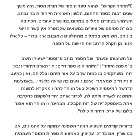
"הזוהר הקדוש", שהוא ספר היסוד של תורת הסוד, היה משך
שנים רבות כספר החתום. הלשון הארמית הייחודית בה נכתב,
השימוש בציורים סמליים במקום במושגים עיוניים, הכתיבה
בצורת פסיפס של ציורים בנושאים שלכאורה אין קשר הגיוני
ביניהם, השימוש בסמלים מתחלפים שמובנם אינו ברור – כל אלו
מנעו מן הקהל הרחב את הגישה על הספר.
על חשיבותו ומעמדו של הספר כותב פרופסור ישעיהו תשבי
ב"משנת הזוהר": "הזוהר הוא ספר חיים: חיי האדם היהודי ונבכי
רוחו משתקפים בו כמות שהם על אורותיהם וצלליהם, ואין כמעט
פינת חיים שמאמריו אינם נוגעים בה נגיעה כלשהי…באמצעות
הדרשה המיסטית השכיל בעל הזוהר לחרוז ממקרא למשנה
וממשנה לאגדה ולתפילה, לכרוך אותם יחד ולשקפם כחטיבה
אחת באספקלריה של רוח הקבלה. מבחינה זו הזוהר הוא אוצר
בלום של ערכי היהדות כולה".
בדורות קודמים השפיע הזוהר השפעה עמוקה על ההמונים, אם
במישרין ואם בדרכי עקיפין, באמצעות ספרות המוסר העממית.