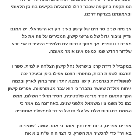
המותקפת בתקופה שכבר החלו להתגלות בקיעים בחוסן הלאומי
ובאמונתנו בצדקת דרכנו.
אך מזה שנים סר חינו של קישון בעיני הקורא הישראלי. יש אמנם
עדיין ציבור גדול של מעריצי קישון, המכירים על פה את כל
מערכוניו וספריו. אך מתוך הכרות עם תלמידיי הצעירים אני יודע
שלדור החדש שמו כמעט אינו אומר מאומה.
במקביל לירידת קרנו בישראל נחל קישון הצלחה עולמית. ספריו
תורגמו לשפות רבות, מחזותיו הוצגו אפילו ביפן ובעיקר זכה
לפופולריות בגרמניה. קישון נמצא יותר ויותר בחוץ לארץ ובכמה
גיחות מולדת שעשה נתברר כי הוא עבר מטמורפוזה. אפרים קישון
הפך פתאום חסיד מדינה פלסטינית, חסיד תהליך השלום, ממש
כמו כל משמיציו משמאל מלפני שנים. באחרונה גם אמר כי
הגזמנו בתגובות שלנו על עלייתו של היידר לממשלת אוסטריה.
אפרים אפרים, ברוח יצירותיך אומר כי אתה עושה "שמיניות
באוויר" כדי להכשיר את השרץ, כי רצוי היה ש"תוציא את