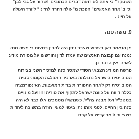
השטקר" כי אתה לא רואה דברים הכתובים שחור על גבי לבן"
וכי ב"אחד האמשים" הפכת מ"עולה היורד לחיינו" ליורד העולה
על חיינו.
9. משה סנה
מן הנאמר כאן בשבוע שעבר ניתן היה להבין בטעות כי משה סנה
נמנה עם קבוצת האנשים שהועמדו לדין והורשעו על מסירת מידע
לאויב. אין הדבר כן.
פרשת המידע הצבאי הסודי שמסר סנה למזכיר השני בצירות
הסובייטית בישראל נתגלתה בארכיון המפלגה הקומוניסטית
הסובייטית רק לאחר התפוררות ברית המועצות. האינפורמציה
כללה דיווח על כוונת ישראל לתקוף את סוריה על מינויים
במטכ"ל ועל מבנה צה"ל. כשנתגלו מסמכים אלו כבר לא היה
סנה בין החיים. לפני מותו נתן ביטוי למעין חזרה בתשובה ליהדות
כשציווה לומר קדיש על קברו.