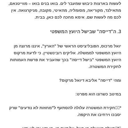
לעשות בארצות כיבוש שמעבר לים. בואו בנים בואו – מווייטנאם,
מתאילנד, מקוריאה, מסומליה, מהאיטי, מקובה, מניקרגואה. אין
לכם מה לעשות שם. אימא מחכה לכם כאן, בבית.
3. ה"דייסה" שבישל
היועץ המשפטי
יואל מרכוס, הפובליציסט הראשי של "הארץ", איננו מרוצה מן
היועץ המשפטי לממשלה. אליקים רובינשטיין. כי לדעת מרקוס
היועץ המשפטי "בישל דייסה" בכך שהעביר את פרשת העמותות
לחקירת המשטרה.
ומהי "דייסה" אליבא דיואל מרקוס?
במיטב כשרונו הוא מפרט:
*חקירת המשטרה עלולה להסתעף ל"מחוזות לא נודעים" שרק
יסבכו וירחיבו את היקפה.