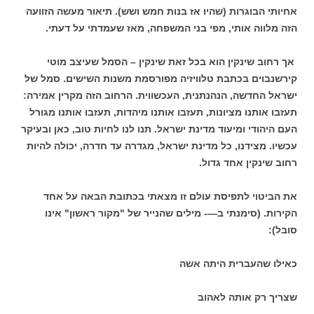
אחיותי הבוגרות (שהיו אז בנות חמש ושש). תיאור מעשה הזוועה
הזה מלווה אותי, מפי בני המשפחה, מאז שעמדתי על דעתי.
אך רחוב שינקין הוא בכל זאת שינקין – הסמל שעיצב מוטי
קירשנבוים בכתבת טלוויזיה מפורסמת משנות השישים. סמל של
ישראל החדשה, הנהנתנית, העכשווית. הרחוב הזה מקרין אמירה:
תעזבו אותנו מציונות, תעזבו אותנו מיהדות, תעזבו אותנו מגורל
העם היהודי ומיעוד מדינת ישראל. תנו לנו לחיות טוב, כאן ובעיקר
עכשיו. מצידנו, כל מדינת ישראל, מגדרה עד חדרה, יכולה להיות
רחוב שינקין אחד גדול.
את הביטוי לתפיסת עולם זו מצאתי בכתובת הבאה על אחד
הקירות. (סימנתי ב—- מילים שהנייר של "מקור ראשון" אינו
סובל):
כאילו שהעברית היתה אשה
שצריך רק אותה לאהוב