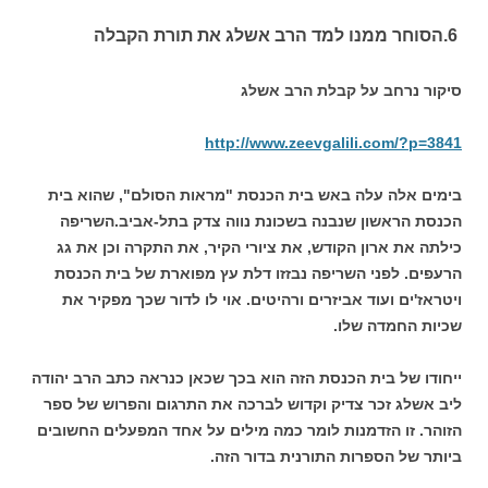
6.הסוחר ממנו למד הרב אשלג את תורת הקבלה
סיקור נרחב על קבלת הרב אשלג
http://www.zeevgalili.com/?p=3841
בימים אלה עלה באש בית הכנסת "מראות הסולם", שהוא בית
הכנסת הראשון שנבנה בשכונת נווה צדק בתל-אביב.השריפה
כילתה את ארון הקודש, את ציורי הקיר, את התקרה וכן את גג
הרעפים. לפני השריפה נבזזו דלת עץ מפוארת של בית הכנסת
ויטראז'ים ועוד אביזרים ורהיטים. אוי לו לדור שכך מפקיר את
שכיות החמדה שלו.
ייחודו של בית הכנסת הזה הוא בכך שכאן כנראה כתב הרב יהודה
ליב אשלג זכר צדיק וקדוש לברכה את התרגום והפרוש של ספר
הזוהר. זו הזדמנות לומר כמה מילים על אחד המפעלים החשובים
ביותר של הספרות התורנית בדור הזה.