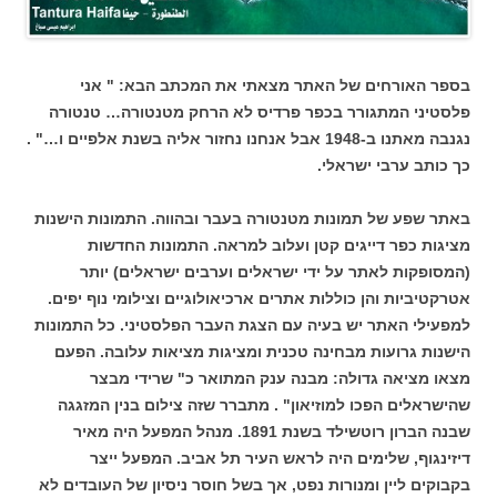
בספר האורחים של האתר מצאתי את המכתב הבא: " אני
פלסטיני המתגורר בכפר פרדיס לא הרחק מטנטורה… טנטורה
נגנבה מאתנו ב-1948 אבל אנחנו נחזור אליה בשנת אלפיים ו…" .
כך כותב ערבי ישראלי.
באתר שפע של תמונות מטנטורה בעבר ובהווה. התמונות הישנות
מציגות כפר דייגים קטן ועלוב למראה. התמונות החדשות
(המסופקות לאתר על ידי ישראלים וערבים ישראלים) יותר
אטרקטיביות והן כוללות אתרים ארכיאולוגיים וצילומי נוף יפים.
למפעילי האתר יש בעיה עם הצגת העבר הפלסטיני. כל התמונות
הישנות גרועות מבחינה טכנית ומציגות מציאות עלובה. הפעם
מצאו מציאה גדולה: מבנה ענק המתואר כ" שרידי מבצר
שהישראלים הפכו למוזיאון" . מתברר שזה צילום בנין המזגגה
שבנה הברון רוטשילד בשנת 1891. מנהל המפעל היה מאיר
דיזינגוף, שלימים היה לראש העיר תל אביב. המפעל ייצר
בקבוקים ליין ומנורות נפט, אך בשל חוסר ניסיון של העובדים לא