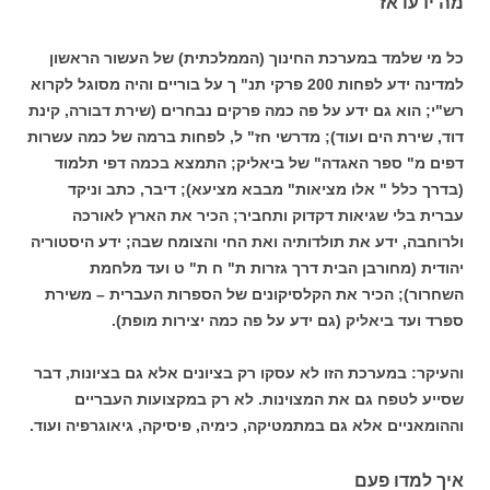
מה ידעו אז
כל מי שלמד במערכת החינוך (הממלכתית) של העשור הראשון
למדינה ידע לפחות 200 פרקי תנ" ך על בוריים והיה מסוגל לקרוא
רש"י; הוא גם ידע על פה כמה פרקים נבחרים (שירת דבורה, קינת
דוד, שירת הים ועוד); מדרשי חז" ל, לפחות ברמה של כמה עשרות
דפים מ" ספר האגדה" של ביאליק; התמצא בכמה דפי תלמוד
(בדרך כלל " אלו מציאות" מבבא מציעא); דיבר, כתב וניקד
עברית בלי שגיאות דקדוק ותחביר; הכיר את הארץ לאורכה
ולרוחבה, ידע את תולדותיה ואת החי והצומח שבה; ידע היסטוריה
יהודית (מחורבן הבית דרך גזרות ת" ח ת" ט ועד מלחמת
השחרור); הכיר את הקלסיקונים של הספרות העברית – משירת
ספרד ועד ביאליק (גם ידע על פה כמה יצירות מופת).
והעיקר: במערכת הזו לא עסקו רק בציונים אלא גם בציונות, דבר
שסייע לטפח גם את המצוינות. לא רק במקצועות העבריים
וההומאניים אלא גם במתמטיקה, כימיה, פיסיקה, גיאוגרפיה ועוד.
איך למדו פעם