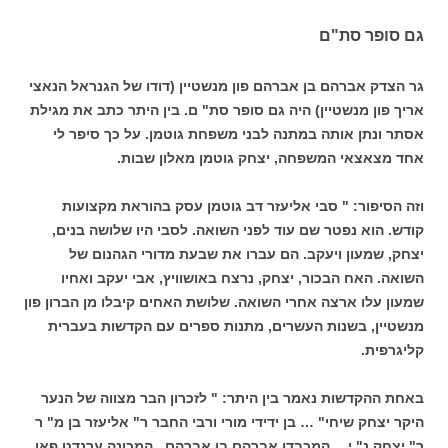
גם סופר סת"ם
גר הצדק אברהם בן אברהם פון מנשטיין (דודו של הגנראל הנאצי
אריך פון מנשטיין) היה גם סופר סת" ם. בין היתר כתב את מגילת
אסתר ונתן אותה במתנה לבני משפחת גוטמן. על כך סיפר לי
אחד מצאצאי המשפחה, יצחק גוטמן מאלון שבות.
וזה הסיפור: " סבי אליעזר דב גוטמן עסק בהוראת מקצועות
קודש. הוא נפטר שם עוד לפני השואה. לסבי היו שלושה בנים,
יצחק, שמעון ויעקב. הם עברו את שבעת מדורי הגהנום של
השואה. האח הבכור, יצחק, נרצח באושוויץ, אבי יעקב ואחיו
שמעון עלו ארצה אחרי השואה. שלושת האחים קיבלו מן הברון פון
מנשטיין, בשנות העשרים, מתנות ספרים עם הקדשות בעברית
קליגרפית.
באחת ההקדשות נאמר בין היתר: " לזכרון הבר מצווה של הנער
היקר יצחק שיחי" … בן ידידי מורי ורבי החבר ר" אליעזר בן מ" ר
ר" יצחק נ" י… המכבדו אברהם בן אברהם , המכונה ערנדט פאן