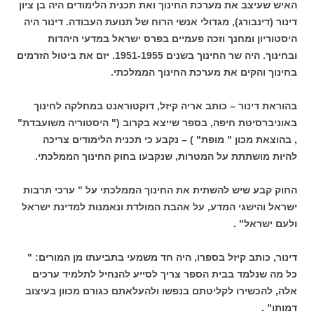
האיש שעיצב את מערכת החינוך ואת תכנית הלימודים היה בן ציון
דינור (דינבורג), מגדולי אנשי הרוח של תנועת העבודה. דינור היה
היסטוריון ומחנך וזכה פעמיים בפרס ישראל במדעי היהדות
ובחינוך. היה שר החינוך בשנים 1951-1955. יזם את ביטול הזרמים
בחינוך והקים את מערכת החינוך הממלכתי.
בהוראת דינור – כותב אריה קיזל, דוקטוראנט במחלקה לחינוך
באוניברסיטת חיפה, בספר שייצא בקרוב (" היסטוריה משועבדת"
, בהוצאת מכון " מופת" ) – נקבע כי תכנית הלימודים צריכה
להיות מושתתת על המטרות, שנקבעו בחוק החינוך הממלכתי.
החוק קבע שיש להשתית את החינוך הממלכתי על " ערכי תרבות
ישראל והישגי המדע, על אהבת המולדת ונאמנות למדינת ישראל
ולעם ישראל" .
דינור, כותב קיזל בספרו, היה חד משמעי בתביעתו מן המורים: "
כל מה שנלמד בבית הספר צריך לסייע להנחיל לתלמיד ערכים
אלה, להכשירו לקליטתם בנפשו ולהעלאתם כגורם מכוון בעיצוב
דמותו" .