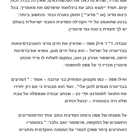
אפרטהייד, שהיא מדכאת את הפלשתינאים, שאין לה בכלל זכות
קיום. תמיד יימצא כתב עת בינלאומי שיפרסם את מאמריך. בכל
כינוס מדעי (או " מדעי" ) תוזמן כאורח כבוד. והחשוב ביותר:
ברגע שתאומץ על ידי הקהילה המדעית האנטי ישראלית בעולם
יש לך תעודת ביטוח נגד פיטורין.
עובדה. ד" ר אילן פפה – שהאיץ את חרם מרצי האוניברסיטאות
בבריטניה על ישראל – הוא בעל חיים מוגן. ונשיא אוניברסיטת
חיפה, פרופסור אהרון בן זאב, במקום לשלוח לו מייד מכתב
פיטורין מכריז כי על פפה להתפטר.
ואילו פפה – כמו מקצוען המחזיק בני ערובה – אומר : " המרצים
בבריטניה מנסים להגן עלי" . ועוד הוא מבטיח כי אם רק יחזירו
את התואר לסטודנט תדי כץ – שכתב עבודה שנפסלה על טבח
שלא היה בטנטורה – יבוטל החרם.
על משנתו של פפה ורמתו המדעית כותב אחד ההיסטוריונים
החשובים של התקופה, פרופסור יואב גלבר: " במאמריו
האחרונים (ויתר פפה) לגמרי על המסכה האקדמית והתגייס