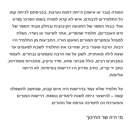
המורה (גבר או אישה) הייתה דמות נערצת. בכניסתם לכיתה קמו
כל התלמידים לכבודם. איש לא קרא למורה בשמו הפרטי (פרט
אולי בבתי הספר של התנועה הקיבוצית ובחלק מבתי הספר של
זרם העובדים). תלמיד שהפריע, אחר לשיעור או נעדר, נשלח
למנהל ובמקרים חמורים הוזעקו הוריו. התביעות מן התלמיד היו
רבות. הרבה שעורי בית, שחייבו את התלמיד לשבת לפעמים עד
שעת לילה מאוחרת. לשנן על פה הרבה טקסטים נבחרים. לעמוד
במבחנים רבים, כולל מבחני פתע. סדר וניקיון, מחברות מסודרות,
כתב יד קריא, כתיב מדויק היו דרישות בסיסיות. לא הייתה
אלימות.
על תלמיד שלא עמד בדרישות היה איום קבוע, שנחשב להשפלה
קשה – להישאר כיתה לשנת לימודים נוספת. דרישות המורים
והמערכת זכו לתמיכה גורפת של ההורים.
מי היה שר החינוך