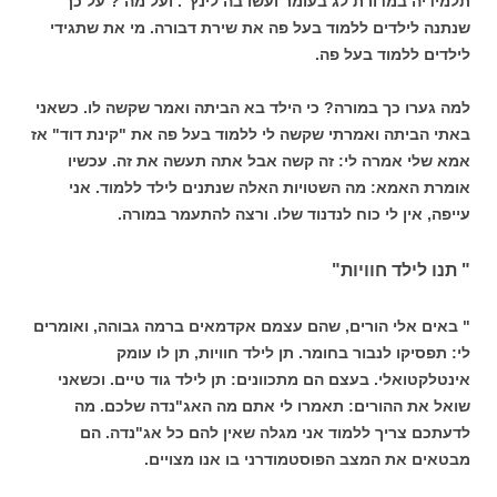
תלמידיה במדורת לג בעומר ועשו בה לינץ". ועל מה ? על כך
שנתנה לילדים ללמוד בעל פה את שירת דבורה. מי את שתגידי
לילדים ללמוד בעל פה.
למה גערו כך במורה? כי הילד בא הביתה ואמר שקשה לו. כשאני
באתי הביתה ואמרתי שקשה לי ללמוד בעל פה את "קינת דוד" אז
אמא שלי אמרה לי: זה קשה אבל אתה תעשה את זה. עכשיו
אומרת האמא: מה השטויות האלה שנתנים לילד ללמוד. אני
עייפה, אין לי כוח לנדנוד שלו. ורצה להתעמר במורה.
" תנו לילד חוויות"
" באים אלי הורים, שהם עצמם אקדמאים ברמה גבוהה, ואומרים
לי: תפסיקו לנבור בחומר. תן לילד חוויות, תן לו עומק
אינטלקטואלי. בעצם הם מתכוונים: תן לילד גוד טיים. וכשאני
שואל את ההורים: תאמרו לי אתם מה האג"נדה שלכם. מה
לדעתכם צריך ללמוד אני מגלה שאין להם כל אג"נדה. הם
מבטאים את המצב הפוסטמודרני בו אנו מצויים.