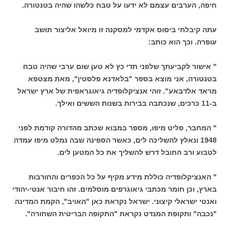
חיפה, הערבים עצמם לא ידעו על טבח כלשהו שהיה בטנטורה.
עתה קיבלתי ביסוס אקדמי למסקנה זו מיואל אליצור תושב
עופרה. וכך הוא כותב:
" אישור לקביעתך שלפני תדי כץ לא טען שום ערבי שהיה טבח
בטנטורה, אני מוצא בספר "בלאדנא פלסטין", מאת מצטפא
מראד אלדבאע". זוהי אנציקלופדיה גיאוגראפית של ארץ ישראל
ב-11 כרכים, שנכתבה בבירות בשנות הששים ואילך.
" המחבר, פליט מיפו, מספר במבוא שכתב מהדורה קודמת לפני
1948 ונאלץ להשליכה לים, כאשר הספינה שבה נמלט מיפו עמדה
לטבוע ורב החובל דרש להשליך את כל המטען לים.
" האנציקלופדיה כוללת מידע מקיף על כל הכפרים והחורבות
בארץ, וכן חומר מכתבי גיאוגרפים מוסלמים. זהו חיבור אנטי-יהודי
ואנטי ישראלי קיצוני. ישראל נקראת כאן "האויב", הקמת המדינה
"נכבה" ותקופת המנדט נקראת "התקופה הבריטית השחורה".