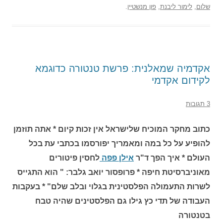
שלום
,
לימור ליבנת
,
פון מנשטיין
.
אקדמיה שמאלנית: פרשת טנטורה כדוגמא
לקידום אקדמי
3 תגובות
כתוב מחקר המוכיח שלישראל אין זכות קיום * אתה תוזמן
להופיע על כל במה ומאמריך יפורסמו בכתבי עת בכל
העולם * איך הפך ד"ר
אילן פפה
לחסין פיטורים
מאוניברסיטת חיפה * פרופסור יואב גלבר: " הוא התגייס
לשרות התעמולה הפלסטינית בגלוי ובלב שלם" * בעקבות
העבודה של תדי כץ גילו גם הפלסטינים שהיה טבח
בטנטורה