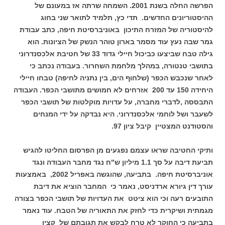
הפרשה החלה בשנת 2001. השמחה שרתה אז במעונם של
ההיסטוריונים החדשים. תדי כץ, תלמיד לתואר שני בחוג
להיסטוריה של המזרח התיכון באוניברסיטת חיפה, כתב עבודת
גמר שבה נעץ עוד מסמר בארון טוהר הנשק של הציונות. הוא
גילה טבח שביצעו כביכול חיילי גדוד 33 של חטיבת אלכסנדרוני
בתושבי טנטורה, במהלך מלחמת השחרור. בעבודה נכתב כי
לאחר שנכבש הכפר (שלחוף הים, בין נתניה לחיפה) טבחו חיילי
היחידה 150 עד 200 אזרחים לא חמושים מתושבי הכפר. העבודה
התבססה ,לדברי מחברה, על עדויות מוקלטות של תושבי הכפר
לשעבר ושל לוחמי אלכסנדרוני. היא נבדקה על ידי המנחים
והסטודנט המצטיין קיבל ציון 97.
ותיקי החטיבה שראו עצמם נפגעים מן הפרסום החליטו להגיש
תביעת דיבה על סך 1.1 מיליון ש"ח נגד מחבר העבודה ונגד
אוניברסיטת חיפה. בתביעה, שהוגשה באפריל 2002, באמצעות
עורך דין גיורא ארדניסט, נאמר כי המחבר הוציא את דיבת
התובעים רעה וכי הוא ציטט את העדויות של תושבי הכפר בצורה
מגמתית ושיקרית כדי לחזק את התאוריה של הטבח. עוד נאמר
בתביעה כי החוקר לא טרח לבקש את תגובתם של קצין