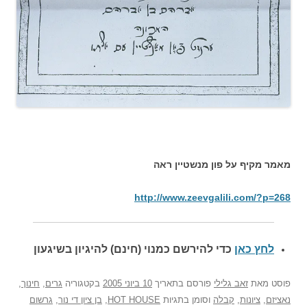
מאמר מקיף על פון מנשטיין ראה
http://www.zeevgalili.com/?p=268
לחץ כאן
כדי להירשם כ
מנוי (חינם) להיגיון בשיגעון
פוסט
מאת
זאב גלילי
פורסם בתאריך
10 ביוני 2005
בקטגוריה
גרים
,
חינוך
,
נאציזם
,
ציונות
,
קבלה
וסומן בתגיות
HOT HOUSE
,
בן ציון די נור
,
גרשום