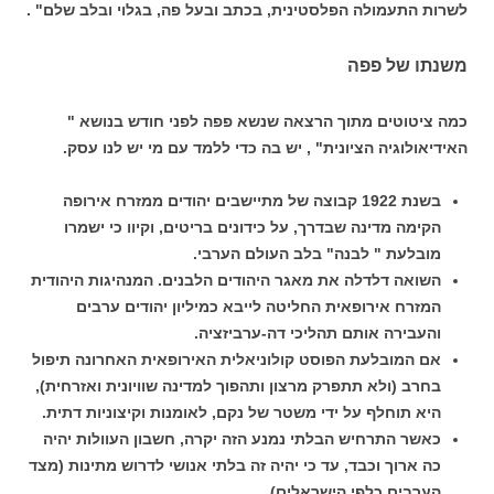
לשרות התעמולה הפלסטינית, בכתב ובעל פה, בגלוי ובלב שלם" .
משנתו של פפה
כמה ציטוטים מתוך הרצאה שנשא פפה לפני חודש בנושא "
האידיאולוגיה הציונית" , יש בה כדי ללמד עם מי יש לנו עסק.
בשנת 1922 קבוצה של מתיישבים יהודים ממזרח אירופה
הקימה מדינה שבדרך, על כידונים בריטים, וקיוו כי ישמרו
מובלעת " לבנה" בלב העולם הערבי.
השואה דלדלה את מאגר היהודים הלבנים. המנהיגות היהודית
המזרח אירופאית החליטה לייבא כמיליון יהודים ערבים
והעבירה אותם תהליכי דה-ערביזציה.
אם המובלעת הפוסט קולוניאלית האירופאית האחרונה תיפול
בחרב (ולא תתפרק מרצון ותהפוך למדינה שוויונית ואזרחית),
היא תוחלף על ידי משטר של נקם, לאומנות וקיצוניות דתית.
כאשר התרחיש הבלתי נמנע הזה יקרה, חשבון העוולות יהיה
כה ארוך וכבד, עד כי יהיה זה בלתי אנושי לדרוש מתינות (מצד
הערבים כלפי הישראלים).