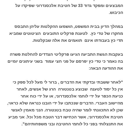
המבצעים ומפקד גדוד 33 של חטיבת אלכסנדרוני שפיקדו על
הכיבוש.
במהלך הדיון בבית המשפט, הושמעו ההקלטות עליהן התבסס
מחקרו של טדי כץ. לטענת פרקליט התובעים הציטוטים שמביא
תדי כץ בעבודתו אינם תואמים את אלה שבקלטות.
בעקבות הגשת התביעה הגיעו פרקליטי הצדדים להחלטת פשרה
בה נאמר כי טדי כץ יפרסם על פני חצי עמוד בשני עיתונים יומיים
את ההודעה הבאה:
"לאחר ששבתי ובדקתי את הדברים , ברור לי מעל לכל ספק כי
אין כל יסוד לטענה שבוצע בטנטורה הרג של אנשים, לאחר
כניעת הכפר על ידי לוחמי אלכסנדרוני, או על ידי כוח אחר
מהיישוב העברי. הדברים שנכתבו על ידי הובנו כנראה שלא כראוי,
שכן לא התכוונתי לומר שהיה טבח בטנטורה. הנני מאמין לאנשי
חטיבת אלכסנדרוני, אשר הכחישו דבר הטבח מכל וכל. אני מביע
את התנצלותי בפני כל לוחמי החטיבה ובני משפחותיהם".