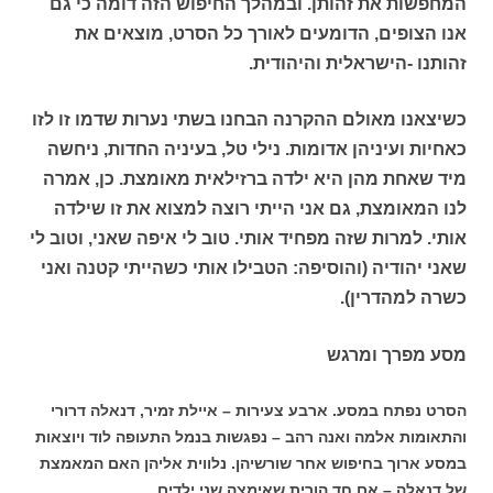
המחפשות את זהותן. ובמהלך החיפוש הזה דומה כי גם
אנו הצופים, הדומעים לאורך כל הסרט, מוצאים את
זהותנו -הישראלית והיהודית.
כשיצאנו מאולם ההקרנה הבחנו בשתי נערות שדמו זו לזו
כאחיות ועיניהן אדומות. נילי טל, בעיניה החדות, ניחשה
מיד שאחת מהן היא ילדה ברזילאית מאומצת. כן, אמרה
לנו המאומצת, גם אני הייתי רוצה למצוא את זו שילדה
אותי. למרות שזה מפחיד אותי. טוב לי איפה שאני, וטוב לי
שאני יהודיה (והוסיפה: הטבילו אותי כשהייתי קטנה ואני
כשרה למהדרין).
מסע מפרך ומרגש
הסרט נפתח במסע. ארבע צעירות – איילת זמיר, דנאלה דרורי
והתאומות אלמה ואנה רהב – נפגשות בנמל התעופה לוד ויוצאות
במסע ארוך בחיפוש אחר שורשיהן. נלווית אליהן האם המאמצת
של דנאלה – אם חד הורית שאימצה שני ילדים.