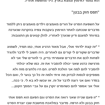
הוא נמסר לאימוץ ונמצא בארץ. נילי מחפשת אחריו.
"תפס חזק בבטן"
על השפעת הסרט על הורים מאמצים וילדים מאמצים ניתן ללמוד
מדברים שנכתבו לאתר האימוץ בעקבות צפיה בהקרנה שנערכה
במיוחד למענם ודיון שנערך לאחריו. להלן קטעים מן התגובות:
* "זה קצת ילדותי אולי, אבל מאוד הרגיע אותי, כמו תמיד, לשמוע
שדברים שקורים לי קורים גם לאחרים. היה חשוב לי לדבר ולהגיד
לפחות לכם את הדברים שאמרתי בדיון, כי להורים שלי אני לא
מרגישה כרגע שאני יכולה להסביר את זה. כמו שלא יכולתי
להסביר להם למה אני הולכת לסרט. הם היו נלחצים מזה ולא
מפסיקים לנסות לבדוק מה איתי ולמה זה כל כך בוער לי, ואם הכל
בסדר ואם אני רוצה לדבר על זה. אז עכשו לא בא לי. כי ככה..
אולי אני אספר להם כשהסרט יוקרן גם על גביי המסך הקטן…
* "זו פעם שנייה שאני רואה את הסרט וגם הפעם הוא תפס אותי
חזק בבטן ולא הרפה. מדובר במלאכת מחשבת שבו יוצרת הסרט