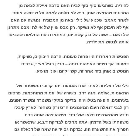
להוריה. כשהגיעו סוף סוף לבית האם סרבה איילת לצאת מן
המכונית שהסיעה אותן. היא לא סלחה לאמה על שנטשה אותה.
לאחר מאמצי שכנוע של נילי יצאה מן המכונית ונפגשה עם האם.
אף לא חיבוק אף לא נשיקה. רק מבט עויין של איילת ומבט מתחנן
של האם – אשה עלובה, קשת יום, המתארת את התלאות שהביאו
אותה לנטוש את ילדיה.
הפגישות האחרות היו פחות טעונות. הרבה חיבוקים, נשיקות,
דמעות. אך סיפור האמהות דומה – הריון בגיל צעיר, גברים
הנוטשים אותן בזה אחר זה, קשיי קיום ועוני מזעזע.
נילי טל הצליחה לאתר את האמהות ויתר קרובי המשפחה של
התאומות, אלמה ואנה רהב, בשורה של יוזמות מתוחכמות. פרסום
בעיתונים, הופעה בטלוויזיה, בדיקה בתיקי משטרה ומשרד הפנים.
רק לגבי דנאלה העלו המאמצים חרס ורק כשחזרו לארץ קיבלו
מידע שהמאמצים נשאו אולי פרי. מישהו זיהה אותה כבת
משפחתו בשל הדמיון. עתה מחכים לבדיקת ד.נ.א. שתאשר או
תפריך את ההשערה הזו. נבדקת גם ידיעה שאח של דנאלה גם