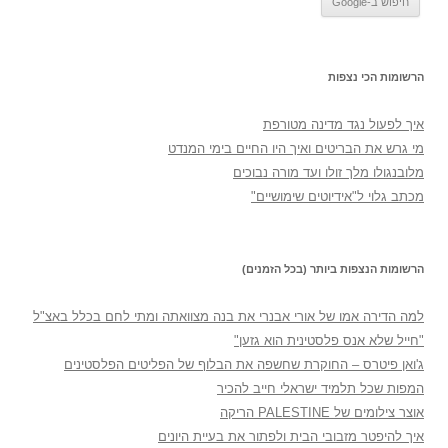
הרשומות הכי נצפות
איך לפעול נגד מדינה מטורפת
מי גרש את הבריטים ואיך היו החיים בימי המנדט
מלובנגולו מלך זולו ועד מורה נבוכים
מכתב גלוי ל"אידיוטים שימושיים"
הרשומות הנצפות ביותר (בכל הזמנים)
למה הדירה אמו של אורי אבנרי את בנה מצוואתה ומתי לחם בכלל באצ"ל
"חייל שלא אנס פלסטינית הוא גזען"
ג'ואן פיטרס – החוקרת שחשפה את הבלוף של הפליטים הפלסטינים
המפות שכל תלמיד ישראלי חייב להכיר
אוצר צילומים של PALESTINE הריקה
איך להיפטר מזבובי הבית ולפתור את בעיית היונים