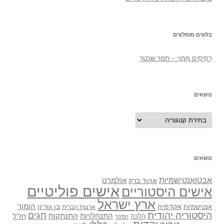
בלוגים מומלצים
רְסִיסִים מִמֶנִי – תמר שכטר
נושאים
נושאים
נושאים
אבטואנטישמיות
אולמרט
אהוד ברק
אישים פוליטיים
אישים היסטוריים
ארץ ישראל
אקדמיה
בן גוריון
הומור
אנטישמיות
ארצות הברית
היסטוריה יהודית
חגים
התנתקות
התנחלויות
חז"ל
הלכה
הספר