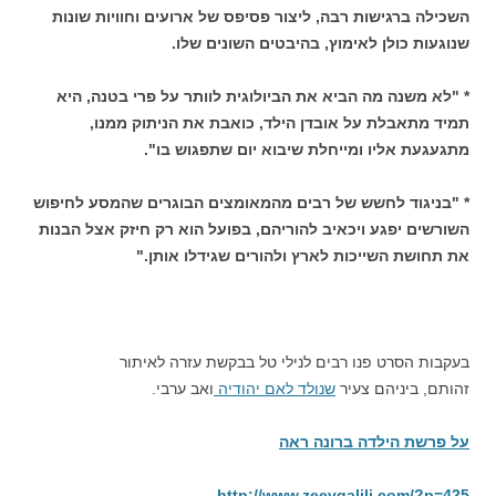
השכילה ברגישות רבה, ליצור פסיפס של ארועים וחוויות שונות
שנוגעות כולן לאימוץ, בהיבטים השונים שלו.
* "לא משנה מה הביא את הביולוגית לוותר על פרי בטנה, היא
תמיד מתאבלת על אובדן הילד, כואבת את הניתוק ממנו,
מתגעגעת אליו ומייחלת שיבוא יום שתפגוש בו".
* "בניגוד לחשש של רבים מהמאומצים הבוגרים שהמסע לחיפוש
השורשים יפגע ויכאיב להוריהם, בפועל הוא רק חיזק אצל הבנות
את תחושת השייכות לארץ ולהורים שגידלו אותן."
בעקבות הסרט פנו רבים לנילי טל בבקשת עזרה לאיתור
זהותם, ביניהם צעיר
שנולד לאם יהודיה
ואב ערבי.
על פרשת הילדה ברונה ראה
http://www.zeevgalili.com/?p=425