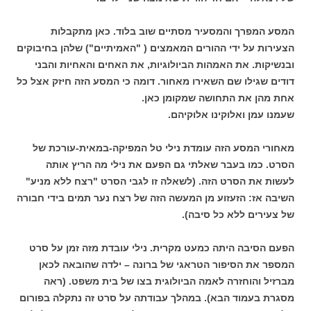
המסע המפרך והמסעיר מסתיים שוב בלוד. כאן מתקבלות
הצעירות על ידי ההורים המאמצים ( "האמיתיים") שלהן בחיבוקים
ובנשיקות. את האמהות הביולוגיות, את האחים והאחיות והבני
דודים שגילו שם השאירו מאחור. דומה כי המסע הזה חיזק אצל כל
אחת מהן את התחושה שמקומן כאן.
שעמנו עמן ואלוקינו אלוקיהם.
מאחורי המסע הזה עומדת נילי טל המפיקה-במאית-עורכת של
הסרט. כמו בעבר שאלתי גם הפעם את נילי מה הריץ אותה
לעשות את הסרט הזה. (לשאלה זו לגבי הסרט "רצח ללא מניע"
השיבה אז: הזעזוע מן המעשה הזה של רצח נער תמים בידי חבורה
של צעירים ללא כל סיבה).
הפעם הסיבה היתה כמעט מקרית. נילי עובדת מזה זמן על סרט
המספר את הסיפור הטראגי של ברונה – ילדה שהובאה לכאן
מברזיל והוחזרה לאמה הביולוגית בצו של בית משפט. (ראה
מסגרת בעמוד הבא). במהלך עבודתה על סרט זה נתקלה בפורום