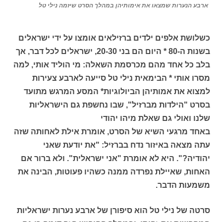
ארבע הנערות שמצאו את אימותיהן במהלך הסרט שיזמה נילי טל
כשלושת אלפים ילדים ברזילאים אומצו על ידי ישראלים
בשנות ה-80 * היום הם בני 20-30, ישראלים לכל דבר, אך
בלב כל אחד מהם מכרסמת השאלה: מי הוליד אותי, למה
מסרו אותי * הבימאית נילי טל סייעה לארבע צעירות
למצוא את אמותיהן הביולוגיות* המסע המרגש מתועד
בסרט "הילדות מברזיל", שבו נחשפת גם הישראליות
שלנו ואולי גם שאלת מיהו יהודי
באחד מרגעי השיא של הסרט, אומרת אילת לאחותה שזה
עתה מצאה באיזור נדח בברזיל: "את יודעת שאני
יהודיה?". היא לא אומרת "אני ישראלית". ולא ברור אם
האחות, שאיילת נפרדה ממנה כשהיו פעוטות, הבינה את
משמעות הדבר.
סרטה של נילי טל הוא סיפורן של ארבע נערות ישראליות