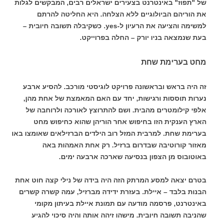
של "תפוז" באינטרנט בצעירים ישראלים רבים, המבקשים לגלות
את הוריהם הביולוגיים ללא הצלחה. היא החליטה להרתם
למשימה והציעה את הרעיון ל-yes. כשקיבלה תשובה חיובית –
בעת שנמצאה בניו יורק – החלה בפרוייקט.
מחט בערימת שחת
זה היה בראש ובראשונה פרויקט לוגיסטי מורכב. להסיע ארבע
נערות תוססות ורגישות, יחד עם האם המאמצת של אחת מהן,
אלפי קילומטרים מהבית. ושם להתרוצץ לאורכה ולרוחבה של
הארץ הענקית הזו בחיפוש אחר הוריהן שהוא כחיפוש מחט
בערימת שחת. למרבית המזל רוב הילדים הברזילאים שאומצו באו
מאזור קורוטיבה שבדרום ברזיל. רק אחת האמהות באה
באוטובוס מן הצפון בנסיעה שארכה ארבעה ימים.
בטרם יצאה למסע המרתק הזה היה בידה של נילי קצה חוט אחת
הבנות בלבד – איילת. בעזרת ידידה מברזיל, עמה קשרה קשרים
באינטרנט, פרסמה מודעה עם תמונת איילת בעיתון מקומי
שהניבה תשובה חיובית. מישהו זיהה אותה והיה סיכוי להגיע