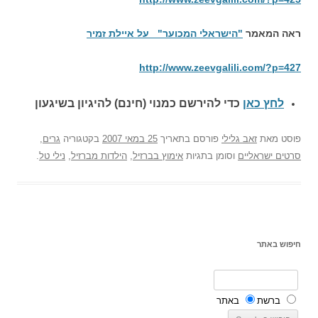
ראה המאמר
"הישראלי המכוער" על איילת זמיר
http://www.zeevgalili.com/?p=427
לחץ כאן
כדי להירשם כ
מנוי (חינם) להיגיון בשיגעון
פוסט
מאת
זאב גלילי
פורסם בתאריך
25 במאי 2007
בקטגוריה
גרים
,
סרטים ישראליים
וסומן בתגיות
אימוץ בברזיל
,
הילדות מברזיל
,
נילי טל
.
חיפוש באתר
ברשת
באתר