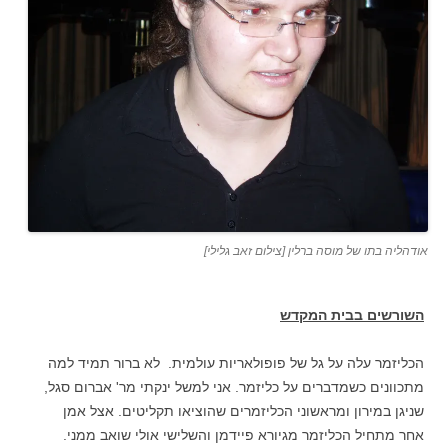
אודהליה בתו של מוסה ברלין [צילום זאב גלילי]
השורשים בבית המקדש
הכליזמר עלה על גל של פופולאריות עולמית. לא ברור תמיד למה
מתכוונים כשמדברים על כליזמר. אני למשל ינקתי מר' אברום סגל,
שניגן במירון ומראשוני הכליזמרים שהוציאו תקליטים. אצל אמן
אחר מתחיל הכליזמר מגיורא פיידמן והשלישי אולי שואב ממני.