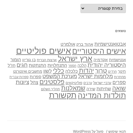
נושאים
נושאים
אבטואנטישמיות
אולמרט
אהוד ברק
אישים פוליטיים
אישים היסטוריים
ארץ ישראל
אקדמיה
בן גוריון
הומור
אנטישמיות
ארצות הברית
היסטוריה יהודית
חגים
התנתקות
התנחלויות
חז"ל
הלכה
הספר
יהדות
כללי
טרור
לשון
כלכלה
מחשבים ואינטרנט
חינוך
חרדים
מלחמות ישראל
מערכת המשפט
ספרות
מחתרות
ספרות עברית
פלסטינים
ציונות
ספרים
צהל
ערביי ישראל
פוליטיקאים
ערבים
שואה
שמאלנות
שחיתות
שירה
תהליך השלום
תקשורת
תולדות המדינה
תנאי שימוש
פועל על WordPress