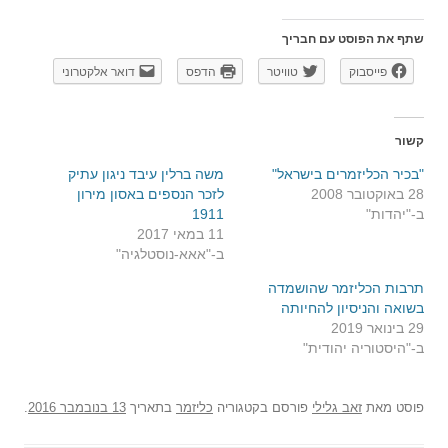
שתף את הפוסט עם חבריך
פייסבוק
טוויטר
הדפס
דואר אלקטרוני
קשור
"בכיר הכליזמרים בישראל"
משה ברלין עיבד ניגון עתיק
28 באוקטובר 2008
לזכר הנספים באסון מירון
ב-"יהדות"
1911
11 במאי 2017
ב-"אאא-נוסטלגיה"
תרבות הכליזמר שהושמדה
בשואה והניסיון להחיותה
29 בינואר 2019
ב-"היסטוריה יהודית"
פוסט
מאת
זאב גלילי
פורסם בקטגוריה
כליזמר
בתאריך
13 בנובמבר 2016
.