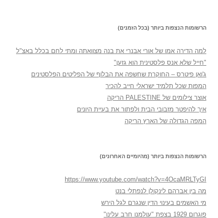
הרשומות הנצפות ביותר (בכל הזמנים)
למה הדירה אמו של אורי אבנרי את בנה מצוואתה ומתי לחם בכלל באצ"ל
"חייל שלא אנס פלסטינית הוא גזען"
ג'ואן פיטרס – החוקרת שחשפה את הבלוף של הפליטים הפלסטינים
המפות שכל תלמיד ישראלי חייב להכיר
אוצר צילומים של PALESTINE הריקה
איך להיפטר מזבובי הבית ולפתור את בעיית היונים
המפה הגדולה של הארץ הריקה
הרשומות הנצפות ביותר (מהיומיים האחרונים)
https://www.youtube.com/watch?v=4OcaMRLTyGI
מה בין אברהם לינקולן לנפתלי בנט
מי האשמים בעינוי הדין שנגרם לגל הירש
פוגרום 1929 בצפת "עולמנו חרב עלינו"