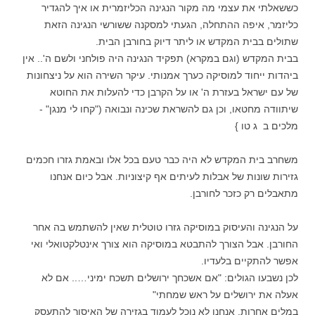
כששאלתי את עצמי מה מקור הנגינה הכליזמרית או איך להגדיר
כליזמר, איפה ההתחלה, הגעתי למסקנה ששורשי הנגינה הזאת
שתולים בבית המקדש או ליתר דיוק בחורבן הבית.
בבית המקדש (וגם במקרא) תפקיד הנגינה היה פולחני ולשם ה'.. אין
ביהדות ייחוד למוסיקה כערך אמנותי. עיקר השירה הוא על ניצחונות
של עם ישראל בעזרת ה' או על הקרבן כדי להעלות את החוטא
שיתוודה מחטאו, וכן גם להשראת שכינה ונבואה ("קחו לי מנגן" -
מלכים ב ג טו }
משחרב בית המקדש לא היה כבר טעם בכל אלו ובאמת גזרו חכמים
גזירות שונות של אבלות לעיתים אף קיצוניות. אבל כיום אנחנו
מתאבלים רק כזכר לחורבן.
על הנגינה והעיסוק במוסיקה גזרו טוטלית שאין להשתמש בה אחר
החורבן. אבל הצורך להתבטא במוסיקה הוא צורך אינטלקטואלי ואי
אפשר להתקיים בלעדיו.
לכן נשבעו הגולים: "אם אשכחך ירושלים תשכח ימיני….. אם לא
אעלה את ירושלים על ראש שמחתי"
במלים אחרות, אנחנו לא נוכל לעמוד בגזירה של האיסור להתעסק