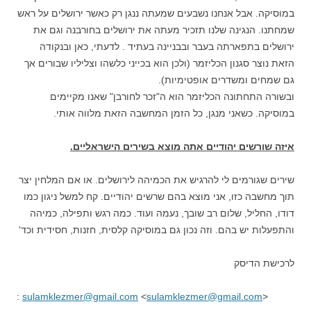
במוסיקה. אבל אנחנו נשבעים שמעתה ננגן רק כאשר ירושלים על ראש
שמחתנו. הנגינה שלנו תזכיר מעתה את ירושלים בחורבנה וגם את
ירושלים בתפארתה בעבר ובבניינה בעתיד . לדעתי, כאן ובנקודה
הזאת נוצר סגנון הכליזמר (ולכן הוא בכייני כלשהו וצליליו שבורים אך
גם שמחים ומשדרים אופטימיות).
ובשורה התחתונה הכליזמר הוא ה"זכר לחורבן" שאנו מקיימים
במוסיקה. כשאני מנגן, כל הזמן המחשבה הזאת מלווה אותי.
איזה שורשים יהודיים אתה מוצא בשירים הישראליים.
שירים שגורמים לי להרגיש את הכמיהה לירושלים. או אם המלחין יצר
תוך מחשבה כזו, אני מוצא בהם שרשים יהודיים. קח למשל ניגון כמו
דודו, החליל, שלום רב שובך, נעמה ועוד. כמה רגש ותפילה, כמיהה
והתפעלות יש בהם. וזה נכון גם במוסיקה קלסית, חזנות, חסידית וכד'
לרכישת הדיסק
:
sulamklezmer@gmail.com
‫‎<
sulamklezmer@gmail.com