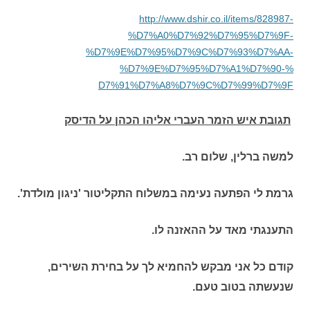
http://www.dshir.co.il/items/8
28987-
%D7%A0%D7%92%D7%95%D7%9F
-
%D7%9E%D7%95%D7%9C%D7%93%D7%
AA-
%D7%9E%D7%95%D7%A1%D7%90-%
D7%91%D7%A8%D7%9C%D7%99%D7%9F
תגובת איש הזמר העברי אליהו הכהן על הדיסק
למשה ברלין, שלום רב.
גרמת לי הפתעה נעימה במשלוח התקליטור 'ניגון מולדת'.
התענגתי מאד על ההאזנה לו.
קודם כל אני מבקש להחמיא לך על בחירת השירים,
שנעשתה בטוב טעם.