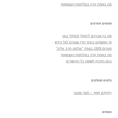
מה באמת קרה במלחמת העצמאות
פוסטים אחרונים
מה בין אברהם לינקולן לנפתלי בנט
מי האשמים בעינוי הדין שנגרם לגל הירש
פוגרום 1929 בצפת "עולמנו חרב עלינו"
מה באמת קרה במלחמת העצמאות
ביום הזיכרון לשואה כל הקישורים
בלוגים מומלצים
רְסִיסִים מִמֶנִי – תמר שכטר
נושאים