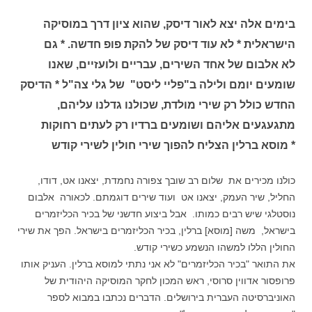
בימים אלה יצא לאור דיסק, שהוא ציון דרך במוסיקה
הישראלית * לא עוד דיסק של להקת פופ חדשה. * גם
לא אלבום של אחד השירים, עבריים ולועזיים, שאנו
שומעים יומם ולילה ב"פליי ליסט" של גלי צה"ל * הדיסק
החדש כולל רק שירי מולדת, שכולנו גדלנו עליהם,
מתגעגעים אליהם ושומעים ברדיו רק לעתים רחוקות
* מוסא ברלין הצליח להפוך שירי חולין לשירי קודש
כולנו מכירים את שלום רב שובך צפורה נחמדת, יצאנו אט, דודו,
החליל, שיר העמק, יצאנו אט ועוד שירים דוגמתם. לכאורה אלבום
נוסטלגי שיש רבים כמותו. אבל ביצוע חדשני של בכיר הכליזמרים
בישראל, משה [מוסא] ברלין, בכיר הכליזמרים בישראל. הפך את שירי
החולין הללו למשהו הנשמע כשירי קודש.
את התואר "בכיר הכליזמרים" לא אני נתתי למוסא ברלין. העניק אותו
פרופסור אדווין סרוסי, ראש המכון לחקר המוסיקה היהודית של
האוניברסיטה העברית בירושלים. הדברים נכתבו במבוא לספר