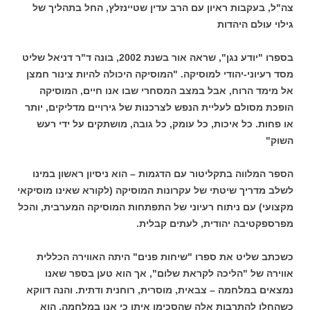
צה"ל, בעקבות ראיון עם הרב עדין שטיינזלץ, החל בתהליך של
גילוי עולם היהדות
בספרו "יודע נגן", שראה אור בשנת 2002, בונה ד"ר דניאל שליט
מסד רעיוני-יהודי למוסיקה. "המוסיקה היכולה להיות צינור חמצן
אל מימד הרוח, אבל במצב המסחרי שבו אנו חיים, המוסיקה
הופכת מסולם לעליית הנפש לצרכנות של גירויים מדליקים, יותר
או פחות. כל איכות, כל עומק, כל גובה, מושתקים על ידי רעש
השוק"
הספר המלווה בתקליטור עם הדגמות – הוא ניסיון ראשון במינו
לשלב מדריך שיטתי של עקרונות המוסיקה (לקורא שאינו מוסיקאי
מקצועי) עם ניתוח רעיוני של התפתחות המוסיקה המערבית, והכל
מפרספקטיבה יהודית, לעתים קבלית.
כשכתב שליט את ספרו "שיחות פנים" היתה האווירה הכללית
אווירה של "הליכה לקראת שלום", אך הוא טען בספר שאנו
נמצאים במלחמה – צבאית, מוסרית, רוחנית ודתית. והנה דווקא
כשהחלו להתרבות אלה שהסכימו איתו כי אנו במלחמה, הוא