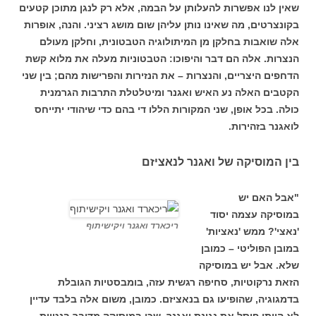
שאין לנו אפשרות להעלותן על הבמה, אלא רק לנגן מתוכן קטעים
בקונצרטים, מה שאינו נותן עליהן שום מושג רציני. והנה, אופרות
אלה שואבות בחלקן מן המיתולוגיה הטבטונית, וחלקן מעולם
הנצרות. אלה הם דבר והיפוכו: הטבטוניות מעלה את מלוא קשת
הדחפים היצריים, והנצרות – את הנזירות והפרישות מהם; בין שני
הקטבים האלה נע האיש ואגנר ומיטלטלת התרבות הגרמנית
כולה. בכל אופן, שני המקורות הללו די בהם כדי שיהודי יתייחס
לואגנר בזהירות.
בין המוסיקה של ואגנר לנאציזם
"אבל האם יש
במוסיקה עצמה יסוד
ריכארד ואגנר ויקישיתוף
'נאצי'? ממש 'נאציות'
במובן הפוליטי – כמובן
שלא. אבל יש במוסיקה
הזאת נרקוטיות, סחיפה רגשית עזה, בומבסטיות הגובלת
בדמגוגיה, שהופיעו גם בנאציזם. כמובן, משום אלה בלבד עדיין
לא הייתי פוסל את נגינת ואגנר, שכן במוסיקה מדובר בנטיות