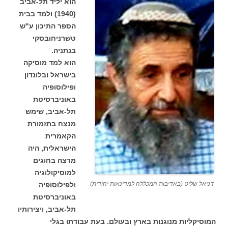
הוא יליד תל-אביב
(1940) ולמד בבית
הספר התיכון ע"ש
טשרניחובסקי
בנתניה.
הוא למד מוסיקה
בישראל ובלונדון
ופילוסופיה
באוניברסיטת
תל-אביב, שימש
מנצח בתזמורת
הקאמרית
הישראלית, היה
מרצה בחוגים
למוסיקולוגיה
דניאל שליט (באדיבות המכללה למדינאות יהודית)
ולפילוסופיה
באוניברסיטת
תל-אביב, ויצירותיו
המוסיקליות מנוגנות בארץ ובעולם. בעת עבודתו בגלי