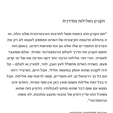
הקניון כאלילות מודרנית
"אם הקניון הוא באמת משל לתרבות האינטרנטית שלנו כולה, אז
זו בהחלט הדוגמה הקיצונית של האדם המספק לעצמו לא רק את
הצרכים החומריים שלו אלא גם את שאיפות דמיונו. באופן הזה
חוסם הקניון את הדרך לעולם טרנסצנדנטי אמיתי, עולם-שמעבר
לאמיתי. והרי זוהי אלילות הרבה יותר דקה ועדינה מזו של ימי קדם.
פעם, כשהיה האדם מתפלל לעץ ואבן, להר, למעיין או לצלם – קל
היה לקבוע שהוא עוסק במעשה אלילי. אבל היום, כשיצירי רוחו
הם כל כך וירטואליים, לא-חומריים, קשה לראות שזו אלילות. אבל
זו בכל זאת אלילות משום שאין כאן אין-סוף אמיתי, האדם אינו
נפגש עם שום דבר שהוא מחוץ לגבולותיו. הדמיון הזה שהוא
מפעיל הוא עדיין דמיון של טכנאי-מעצב-מתכנת, לא משהו
טרנסנדנטי".