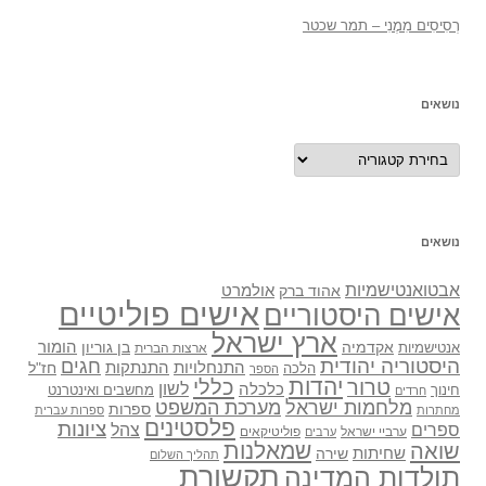
רְסִיסִים מִמֶנִי – תמר שכטר
נושאים
נושאים
נושאים
אבטואנטישמיות
אולמרט
אהוד ברק
אישים פוליטיים
אישים היסטוריים
ארץ ישראל
אקדמיה
בן גוריון
הומור
אנטישמיות
ארצות הברית
היסטוריה יהודית
חגים
התנתקות
התנחלויות
חז"ל
הלכה
הספר
יהדות
כללי
טרור
לשון
כלכלה
מחשבים ואינטרנט
חינוך
חרדים
מלחמות ישראל
מערכת המשפט
ספרות
מחתרות
ספרות עברית
פלסטינים
ציונות
ספרים
צהל
ערביי ישראל
פוליטיקאים
ערבים
שואה
שמאלנות
שחיתות
שירה
תהליך השלום
תקשורת
תולדות המדינה