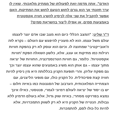
האדם". אתה מדמה זאת לפעולתו של ממתיק מלאכותי, שאין לו
ערך תזונתי אך הוא גורם לחוש הטעם לחוש את המתיקות. האם
אפשר להקביל את שני אלה לניסיון להשיג חוויה אקסטטית
באמצעות סמים, או אפילו ליצור בהשראת סמים?
ד"ר שליט
: "המצב הכללי כיום הוא מצב שבו אדם יוצר לעצמו
עולם משל עצמו. הוא לא מעוניין להיפגש עם העולם – נקרא לזה
ה'אובייקטיבי' שמחוצה לו. וכיום הוא עוסק לא רק בהפקת חוויות
רגילות כמו מתיקות או עונג, אלא, כלשון השאלה הפקת 'חוויות
אקסטטיות'. כלומר, גם חוויות הטרנסנדנציה, החוויות של יציאה
מתוך עצמו – גם אותן הוא משיג באמצעים שהוא עצמו יוצר וכך
גם מפקח עליהן. והרי תופעת הקניון בכללותה היא מין ניסיון להיות
חוויה קצת פסיכודלית. כל הקניון כולו, עם מופעי הליצנים, עם
הצמחייה המלאכותית, הערבוב של הסגנונות כמו באיזה חלום –
יש בו יסוד של יציאה לעולם דמיוני לגמרי, פנטסטי, כאילו אינך
נמצא בפרויקט מסחרי, באיזה שוק גדול, אלא בעולם הדמיון ללא
גבולות. הנטייה של הקניון היא לא רק לשווק התמכרויות, אלא
להיות כל-כולו לסם, להתמכרות.