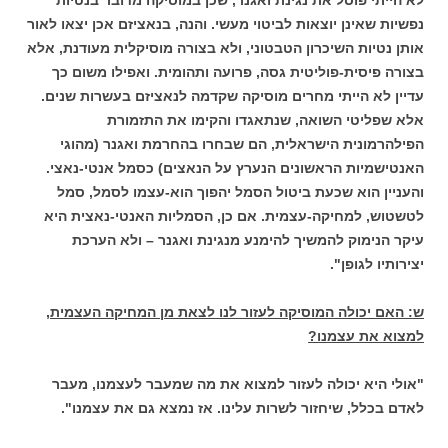
נפשיות שאינן יוצאות לביטוי מעשי. והנה, בנאציזם אכן יצאו לאור
אותן נטיות השיכרון הטבטוני, ולא בצורה מוסיקלית מעודנת, אלא
בצורה פיסית-פוליטית גסה, פרועה ותהומית. ואפילו משום כך
עדיין לא הייתי מחרים מוסיקה שקדמה לנאציזם בעשרות שנים.
אלא שפליטי השואה, שנתאגדו והקימו את התזמורת
הפילהרמונית הישראלית, הם שבחרו בהחרמת ואגנר (מהוגי
האנטישמיות הראשונים הנערץ על הנאצים) כסמל אנטי-נאצי.
והעניין הוא שכעת ביטול הסמל יהפוך הוא-עצמו לסמל, סמל
לטשטוש, למחיקה-עצמית. אם כן, הסמליות האנטי-נאצית היא
עיקר הנימוק להמשיך להימנע מנגינת ואגנר – ולא הערכת
יצירותיו לגופן".
ש: האם יכולה המוסיקה לעזור לנו לצאת מן המחיקה העצמית,
למצוא את עצמנו?
"אולי היא יכולה לעזור למצוא את מה שמעבר לעצמנו, מעבר
לאדם בכלל, שיחזור לשרות עלינו. אז נמצא גם את עצמנו".