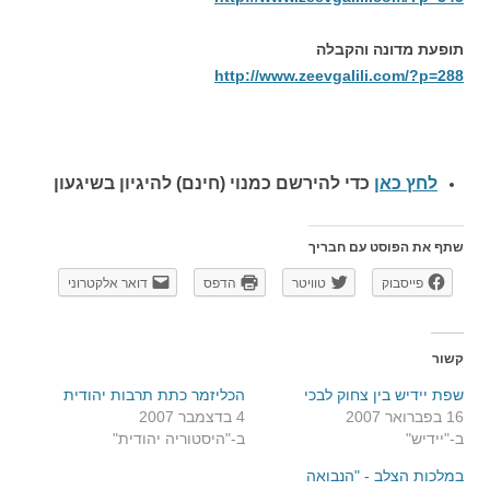
תופעת מדונה והקבלה
http://www.zeevgalili.com/?p=288
לחץ כאן
כדי להירשם כ
מנוי (חינם) להיגיון בשיגעון
שתף את הפוסט עם חבריך
פייסבוק
טוויטר
הדפס
דואר אלקטרוני
קשור
שפת יידיש בין צחוק לבכי
הכליזמר כתת תרבות יהודית
16 בפברואר 2007
4 בדצמבר 2007
ב-"יידיש"
ב-"היסטוריה יהודית"
במלכות הצלב - "הנבואה