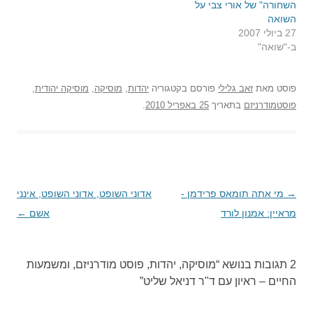
השחורה" של אורי צבי על
השואה
27 ביולי 2007
ב-"שואה"
פוסט
מאת
זאב גלילי
פורסם בקטגוריה
יהדות
,
מוסיקה
,
מוסיקה יהודית
,
פוסטמודרניזם
בתאריך
25 באפריל 2010
.
→
ניווט
מי אתה תומאס פרידמן -
אדוני השופט, אדוני השופט, אינני
בפוסטים
מראיין: אמנון לורד
אשם
←
2 תגובות בנושא “
מוסיקה, יהדות, פוסט מודרניזם, ומשמעות
החיים – ראיון עם ד"ר דניאל שליט
”