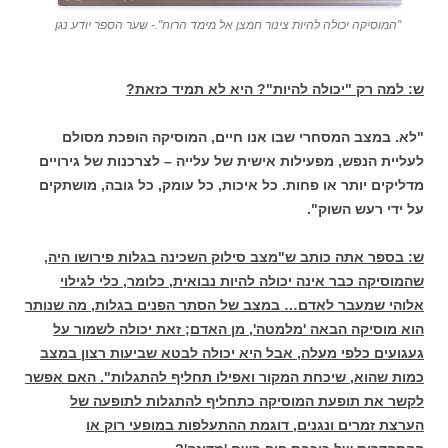
"המוסיקה יכולה להיות צינור חמצן אל מימד הרוח".- שער הספר יודע נגן
ש: למה רק "יכולה להיות"? היא לא תמיד כזאת?
"לא. במצב המסחרי שבו אנו חיים, המוסיקה הופכת מסולם
לעליית הנפש, מפעילות אישית של עלייה – לצרכנות של גירויים
מדליקים יותר או פחות. כל איכות, כל עומק, כל גובה, מושתקים
על ידי רעש השוק".
ש: בספר אתה כותב ש"מצב סילוק השכינה בגלות פירושו היה,
שהמוסיקה כבר אינה יכולה להיות נבואית, כלומר, כלי לגילוי
אלוהי שמעבר לאדם… במצב של הסתר הפנים בגלות, מה שנותר
הוא מוסיקה הבאה 'מלמטה', מן האדם; זאת יכולה לשמור על
געגועים כלפי מעלה, אבל היא יכולה לבטא שביעות רצון במצב
כמות שהוא, שיכחת המקור ואפילו תחליף להתגלות". האם אפשר
לקשר את תופעת המוסיקה כתחליף להתגלות לתופעה של
הערצת זמרים ונגנים, דוגמת ההתעלפות במופעי רוק או