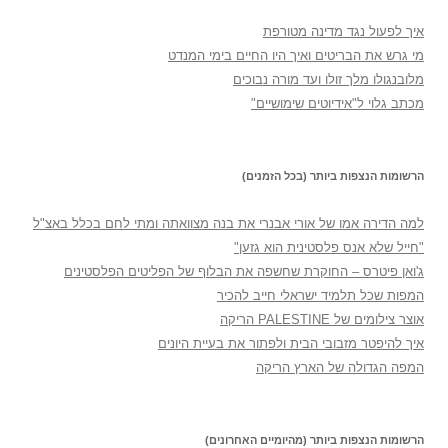
איך לפעול נגד מדינה מטורפת
מי גרש את הבריטים ואיך היו החיים בימי המנדט
מלובנגולו מלך זולו ועד מורה נבוכים
מכתב גלוי ל"אידיוטים שימושיים"
הרשומות הנצפות ביותר (בכל הזמנים)
למה הדירה אמו של אורי אבנרי את בנה מצוואתה ומתי לחם בכלל באצ"ל
"חייל שלא אנס פלסטינית הוא גזען"
ג'ואן פיטרס – החוקרת שחשפה את הבלוף של הפליטים הפלסטינים
המפות שכל תלמיד ישראלי חייב להכיר
אוצר צילומים של PALESTINE הריקה
איך להיפטר מזבובי הבית ולפתור את בעיית היונים
המפה הגדולה של הארץ הריקה
הרשומות הנצפות ביותר (מהיומיים האחרונים)