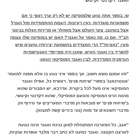
ואגנר דקדנטי וקיטשי
ש: בספר אתה טוען שלמוסיקה יש לא רק ערך רגשי כי אם
משמעויות מוגדרות, כעין רעיונות, דוגמת ההתמודדות מול הגורל
אצל בטהובן, צער העולם אצל מאהלר או מרירות הגלות בניגוני
חב"ד. אם כן, מה נאמר על ואגנר? האם יש במוסיקה שלו עצמה
מעין "נאציות"? הרי המצדדים בהשמעת יצירותיו טוענים שיש
להפריד בין ואגנר האיש, שאכן היה ממייסדי האנטישמיות
הגרמנית המודרנית, לבין ואגנר המוסיקאי הגאון
.
"זהו אמנם נושא חשוב, אך בספר איני נוגע בו אלא מפנה למאמר
'אונטרגאנג' בספרי 'שיחות פנים'. ראשית כל, אפילו ואגנר
המוסיקאי אינו מעל לכל ביקורת. אדרבא, יש הסבורים שהוא
מהווה הרס המוסיקה והטעם המוסיקלי, שהוא דקדנטי וקיטשי.
ב'שיחות פנים' יש מובאות הן מדברי המעריצים עד טירוף והן
מדברי השונאים עד מוות (גוני ביניים קשה למצוא).
"אגב, כל המערכה המתנהלת למען נגינת ואגנר אינה נוגעת
לארצנו הקטנה. ואגנר כמעט לא כתב דבר מלבד אופרות ענקיות,