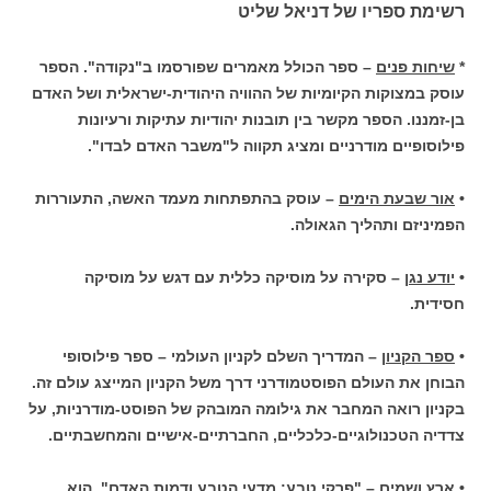
רשימת ספריו של דניאל שליט
*
שיחות פנים
– ספר הכולל מאמרים שפורסמו ב"נקודה". הספר
עוסק במצוקות הקיומיות של ההוויה היהודית-ישראלית ושל האדם
בן-זמננו. הספר מקשר בין תובנות יהודיות עתיקות ורעיונות
פילוסופיים מודרניים ומציג תקווה ל"משבר האדם לבדו".
•
אור שבעת הימים
– עוסק בהתפתחות מעמד האשה, התעוררות
הפמיניזם ותהליך הגאולה.
•
יודע נגן
– סקירה על מוסיקה כללית עם דגש על מוסיקה
חסידית.
•
ספר הקניון
– המדריך השלם לקניון העולמי – ספר פילוסופי
הבוחן את העולם הפוסטמודרני דרך משל הקניון המייצג עולם זה.
בקניון רואה המחבר את גילומה המובהק של הפוסט-מודרניות, על
צדדיה הטכנולוגיים-כלכליים, החברתיים-אישיים והמחשבתיים.
•
ארץ ושמים
– "פרקי טבע: מדעי הטבע ודמות האדם", הוא