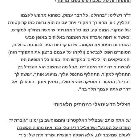
ההתהדרות של כוכבת פופ בשם 'מדונה'
?
ד"ר רשליט:
"בהחלט. כל דבר עמוק, כשהוא מחפש לעצמו
תחליף, ניזון מהצורך המקורי ויחד עם זה הוא נראה כמו קריקטורה
של המקור. המוסיקה, כמו כל האמנויות, שימשה תחליף למקדש.
וכאשר אירופה איבדה את האמונה באלוהים באופן טבעי
האמנויות תפסו את מקומה. אז הרקדניות הפכו לכוהנות גדולות,
הסופרים הפכו לנביאים (ולקחו על עצמם ברצון את התפקיד הזה)
והמוסיקאים היו ל'לויים' במקדש הזה. בפופ כל התופעה הזו
לובשת צורה יותר היסטרית. אבל מה שחשוב הוא ההבדל בין
התחליף למקור. התחליף מתנפל עליך, מזעזע אותך, 'עושה לך
דברים'; המקור, המוסיקה שהיא סולם, מזמין אותך, קורא לך אל
דרך שאתה עצמך תלך בה".
הצליל הדיגיטאלי כממתיק מלאכותי
ש: אתה כותב שבצליל האלקטרוני והממוחשב בן ימינו "גוברת יד
האדם על הטבע" ושהצליל הדיגיטלי כבר אינו מהווה הקשבה
לעולם שמעבר לנו, אלא הפקה חופשית ושרירותית של יצירי