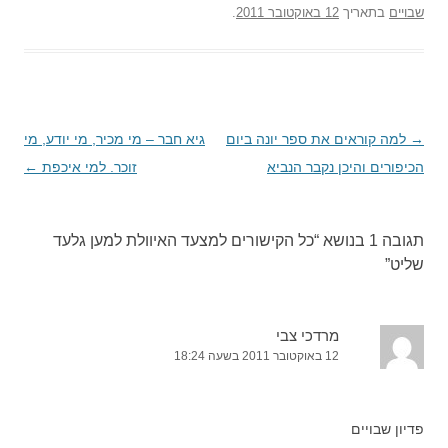
שבויים
בתאריך
12 באוקטובר 2011
.
→
ניווט
למה קוראים את ספר יונה ביום
גיא חבר – מי מכיר, מי יודע, מי
בפוסטים
הכיפורים והיכן נקבר הנביא
זוכר. למי איכפת
←
תגובה 1 בנושא “
כל הקישורים למצעד האיוולת למען גלעד
שליט
”
מרדכי צבי
12 באוקטובר 2011 בשעה 18:24
פדיון שבויים