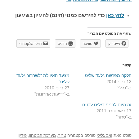
לחץ כאן
כדי להירשם כ
מנוי (חינם) להיגיון בשיגעון
שתף את הפוסט עם חבריך
פייסבוק
טוויטר
הדפס
דואר אלקטרוני
קשור
הלקח מפרשת גלעד שליט
מצעד האיוולת "לשחרור גלעד
13 ביוני 2014
שליט"
ב-"כללי"
27 ביוני 2010
ב-"ידיעות אחרונות"
זה היום להניף דגלים לבנים
17 באוקטובר 2011
ב-"טרור"
פוסט
מאת
זאב גלילי
פורסם בקטגוריה
טרור
,
מערכת הביטחון
,
פידיון