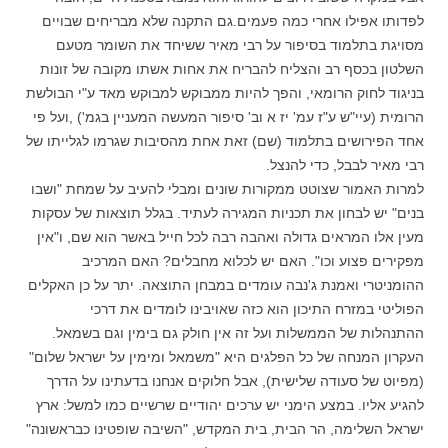
לפדותו אפילו אחרי כמה פעמים.גם התקנה שלא מבריחים שבויים
מסויגת בתלמוד בסיפור על רבי מאיר ששיחד את השומר מטעם
השלטון בכסף רב והצליח להבריח את אחות אשתו מקובה של זונות
בניגוד לחוק הרומאי, והפך להיות ממבוקש למבוקש מאד ע"י הבולשת
הרומית (עיי"ש ע"ז עמ' יז א וב' סיפור המעשה המעניין בגמ') ,ועל פי
אחד הפירושים בתלמוד (שם) זאת אחת מהסיבות שגרמו לגלייתו של
רבי מאיר לבבל, כדי להנצל.
למרות האמור שצוטט ממקורות שונים ומבלי להעיב על שמחת "ושבו
בנים" יש לבחון את תכניות המגירה לעתיד. בגלל תוצאות של עסקות
מעין אלו המראים גדולה ואהבה רבה לכל חייל באשר הוא שם, ו"אין
מפקירים פצוע וכו". האם יש לכלוא מחבלים? האם המרכיב
ההומניטרי ואמנת ג'נבה עומדים במבחן התוצאה. יתר על כן האקלים
הפוליטי במזרח התיכון הוא כזה שאויבינו לומדים את דרכי
ההתנהלות של הממשלות ועל זה אין חולק גם בימין וגם בשמאל.
העקרון המנחה של כל הפלגים היא "משמאל ומימין על ישראל שלום"
(מפיוט של סעודה שלישית), אבל חלוקים אנחנו בדעתינו על הדרך
להגיע אליו. במצע הימני יש ערכים יהודיים שרשיים כמו למשל: ארץ
ישראל השלימה, הר הבית, בית המקדש, "השיבה שופטינו כבראשונה"