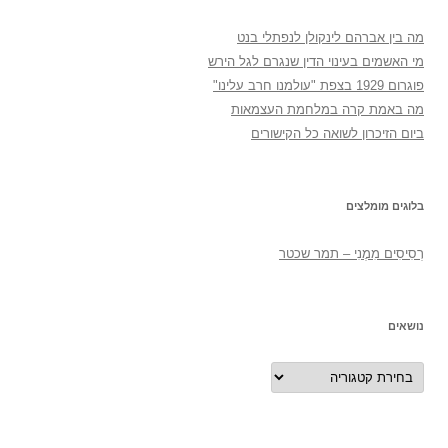
מה בין אברהם לינקולן לנפתלי בנט
מי האשמים בעינוי הדין שנגרם לגל הירש
פוגרום 1929 בצפת "עולמנו חרב עלינו"
מה באמת קרה במלחמת העצמאות
ביום הזיכרון לשואה כל הקישורים
בלוגים מומלצים
רְסִיסִים מִמֶנִי – תמר שכטר
נושאים
נושאים