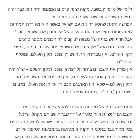
גלעד שליט עדיין בשבי. מקוה שעד פרסום המאמר הזה הוא כבר יהיה
בחיק המשפחה ופרשת השבי תהיה מאחוריו.
הפרשה הזאת שהסעירה את עם ישראל באשר הוא מעוררת תמיהות
לא פשוטות. מצד אחד את ההלכה של אין פודין את השבויים וכו'"
אבל חרף חשיבותה של מצווה זו, קבעו לה חכמים מספר סייגים,
שהבולט בהם הוא:" אין פודין את השבויין יתר על כדי דמיהן, מפני
תקון העולם. ואין מבריחין את השבויין, מפני תקון העולם. ומוסיף
הרמב"ם:
אין פודין את השבויים ביתר על דמיהן, מפני תיקון העולם – שלא יהיו
האויבים רודפין אחריהם לשבותם; ואין מבריחין את השבויים, מפני
תיקון העולם – שלא יהיו האויבים מכבידין עליהן את העול, ומרבים
בשמירתן.( רמב"ם ,מתנות עניים ח:יב)
אחת ממטרתיו של סייג זה היא כדי למנוע עידוד החוטפים או
השבאים לעשיית רווח כלכלי על ידי שביית שבויים מקהל ישראל
ודרישת כופר נפש בעבורם עד כמה רגיש עם ישראל להצלת השבויים
בכל מחיר.כבר בתלמוד‏ תקנה זו מסויגת באמצעות הסיפור על רבי
יהושע בן חנניה שפדה מבית סוהר ברומי, תינוק יתר על דמיו בניגוד