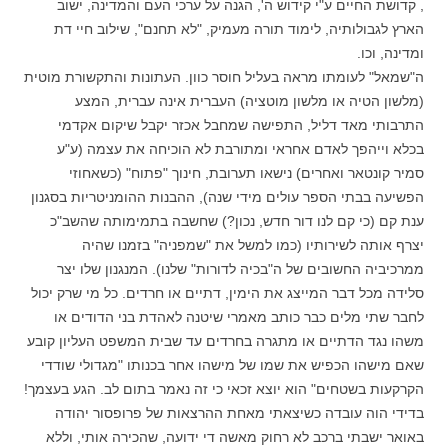
, קדושת החיים ע"י קידוש ה', הגנה על ערכי העם והמדינה, ישוב
הארץ לגבולותיה, לימוד תורה מעמיק, "לא תחנם", שילוב חיי דת
ומדינה, וכו.
ה"שמאל" לעומתו מראה בעליל חוסר כוון. העתונות והתקשורת מוטית
(מלשון הטיה או מלשון מוטציה) העברית אינה עברית, המצע
התרבותי מאד דליל, התפישה שמחבל אכזר יקבל שיקום אקדמי
בכלא וייהפך לאדם אחראי ומתורבת לא הוכיחה את עצמה (ע"ע
סמיר קונטאר ואחרים) נישאו תערובת, חינוך "פתוח" (כשאחוזי
הפשיעה בבתי הספר עולים מידי שנה), ההבנות ההומניטריות בסגנון
ענת קם (כי קם לנו דור חדש, נכון?) שחשבה בתמימותה שהשב"כ
יצרף אותה לשירותיו (כמו למשל את "שמפניה" בזמנו שהיה
ממרכיביה החשובים של ה"בכיה לדורות" שלנו). המנגנון שלו יצר
סלידה מכל דבר המייצג את הימין, דתיים או חרדים. כל מי שרק יכול
לחבר שתי מלים כבר כותב מאמרי שיטנה לאהדת בני הדודים או
משהו נגד הדתיים או מתגרה בחרדים עד שבית המשפט העליון קובע
שאם מישהו הכפיש את שמו של מישהו אחר בכנותו "מגדולי שודדי
הקרקעות בשטחים" הוא יוצא זכאי כי זה נאמר בתום לב. הגע בעצמך!
בדידי הוה עובדה כשיצאתי מאחת ההרצאות של פרופסור יהודה
באואר ישבתי ברכב לא רחוק מאשה די ידועה, שהכירה אותי, וללא