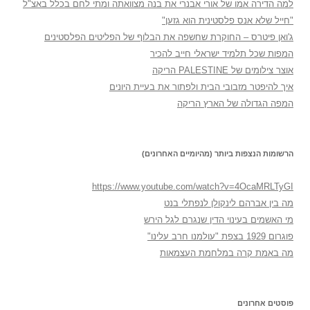
למה הדירה אמו של אורי אבנרי את בנה מצוואתה ומתי לחם בכלל באצ"ל
"חייל שלא אנס פלסטינית הוא גזען"
ג'ואן פיטרס – החוקרת שחשפה את הבלוף של הפליטים הפלסטינים
המפות שכל תלמיד ישראלי חייב להכיר
אוצר צילומים של PALESTINE הריקה
איך להיפטר מזבובי הבית ולפתור את בעיית היונים
המפה הגדולה של הארץ הריקה
הרשומות הנצפות ביותר (מהיומיים האחרונים)
https://www.youtube.com/watch?v=4OcaMRLTyGI
מה בין אברהם לינקולן לנפתלי בנט
מי האשמים בעינוי הדין שנגרם לגל הירש
פוגרום 1929 בצפת "עולמנו חרב עלינו"
מה באמת קרה במלחמת העצמאות
פוסטים אחרונים