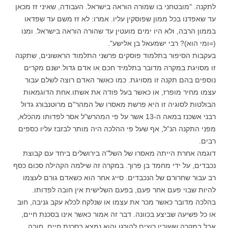
לתקנה. "מובטחני בו שמורה הוראה בישראל. העבודה, שאיני זז מכאן
עד שאפדנו בכל ממון שפוסקין עליו. אמרו: לא זז משם עד שפדאו
בממון הרבה, ולא היו ימים מועטין עד שהורה הוראה בישראל. ומנו
(=ומי הוא)? רבי ישמעאל בן אלישע".
בעקבות הסיפור בתלמוד פוסקים פרשני התלמוד הראשונים, שתקנה
זו מסויגת במקרה מדובר בתלמיד חכם או אדם גדול.ישנם מקרים
נוספים בהם תקנה זו מסויגת. כמו כאשר האדם רוצה לשלם עבור
עצמו מחיר מופרז, או כאשר בעל פודה את אשתו.אחת הדוגמאות
הבולטות לסוגיה זו היא פרשת מאסרו של המהר"ם מרוטנבורג גדול
רבני אשכנז במאה ה-13 אשר על פי המהרש"ל אסר לפדותו מהכלא,
מפני התקנה הנ"ל, אף שעל פי ההלכה היה מותר לבזבז עליו כספים
רבים.
דוגמה אחרת הייתה מאסרו של השל"ה בירושלים ביחד עם קבוצת
נכבדים, על ידי מחמד בן פרוך. במקרה זה שילמה הקהילה סכום כסף
רב עבור שחרורם של הנכבדים. סייג אחר הוא כשאדם גורם לעצמו
להיות שבוי פעם אחר פעם, בפעם השלישית אין חובה לפדותו.
בהלכה מדובר כאשר מכר את עצמו או שנלקח לכלא עקב גניבה, חוב
או כל פשיעה שביצע בכוונה. דבר זה אמור כאשר אינו בסכנת חיים,
אבל במקרה ששוביו רוצים להורגו והוא נמצא בסכנת חיים, חובה