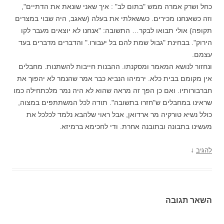
כחל ושרק אמרה ממש "בתום לב" : איך שאני שונאת את הדתיים",
וזה כשאנחנו מכירים. כששאלתי את בעלה (שאגב, היה שבוי במצרים
תקופה) אולי תבואו לבקר… התשובה: "אנחנו לא יוצאים מעבר לקו
הירוק". בבחינת "גבול שמת להם בל יעבורו." והדברים מדברים בעד
עצמם.
ונחזור לנושא המאמר ומסקנתו. ההבנות חייבות להשתנות. מחבלים
אין מקומם בבית כלא. ירמיהו הנביא כבר אמר שהנמר לא יהפוך את
חברבורותיו. ואם כן הפך זה מראה שהוא לא היה נמר מלכתחילה כמו
שראינו במחבלים ש"חזרו בתשובה". תודה לכל המשתתפים במצוה,
כולל נשיא טורקיה מר ארדואן, אבל ראוי שלהבא נלמד לכלכל את
מעשינו בתבונה ובתובנה אחרת. ודי לחכימא ברמיזא.
↓
להגיב
השאר תגובה