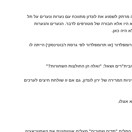
 מרתק לשמוע את לונדון מתווכח עם נערות ונערים על תל
 היו אלא חבורה של מטורפים לדבר. הנערים והנערות
א היה כאן.
מפלדור (או תרומפלדור לפי גרסת ז'בוטינסקי) הייתה לו
בית"רים ושאל: "ואלה הן החולצות השחורות?"
ות המרירה של ירון לונדון, גם אם זו שולחת חיצים לערכים
א אצלו.
 המלים "מדים שחורים" מעלים אוטומטית את האסוציאציה