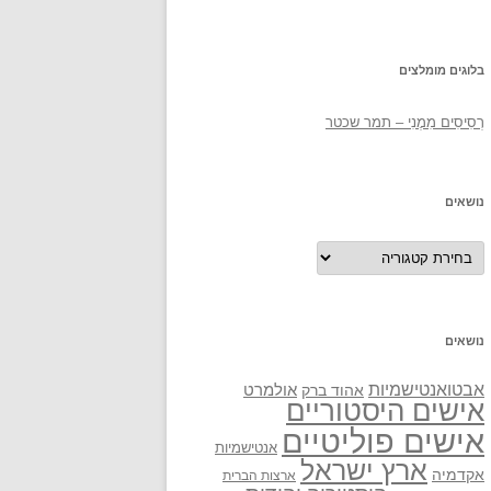
בלוגים מומלצים
רְסִיסִים מִמֶנִי – תמר שכטר
נושאים
נושאים
נושאים
אבטואנטישמיות
אולמרט
אהוד ברק
אישים היסטוריים
אישים פוליטיים
אנטישמיות
ארץ ישראל
אקדמיה
ארצות הברית