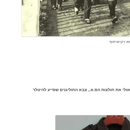
א ויקישיתוף
ולי את חולצות הס.א., צבא החוליגנים שסייע להיטלר