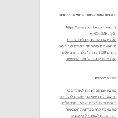
הרשומות הנצפות ביותר (מהיומיים האחרונים)
https://www.youtube.com/watch?
v=4OcaMRLTyGI
מה בין אברהם לינקולן לנפתלי בנט
מי האשמים בעינוי הדין שנגרם לגל הירש
פוגרום 1929 בצפת "עולמנו חרב עלינו"
מה באמת קרה במלחמת העצמאות
פוסטים אחרונים
מה בין אברהם לינקולן לנפתלי בנט
מי האשמים בעינוי הדין שנגרם לגל הירש
פוגרום 1929 בצפת "עולמנו חרב עלינו"
מה באמת קרה במלחמת העצמאות
ביום הזיכרון לשואה כל הקישורים