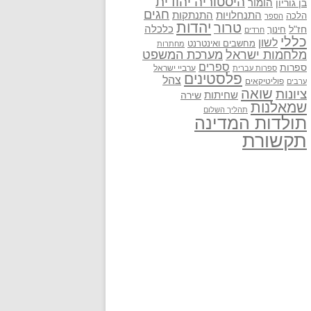
היסטוריה יהודית
בן גוריון
הומור
חגים
התנתקות
התנחלויות
הלכה
הספר
יהדות
טרור
חז"ל
כלכלה
חינוך
חרדים
כללי
לשון
מחשבים ואינטרנט
מחתרות
מלחמות ישראל
מערכת המשפט
ספרים
ספרות
ערביי ישראל
ספרות עברית
פלסטינים
צהל
פוליטיקאים
ערבים
שואה
ציונות
שחיתות
שירה
שמאלנות
תהליך השלום
תולדות המדינה
תקשורת