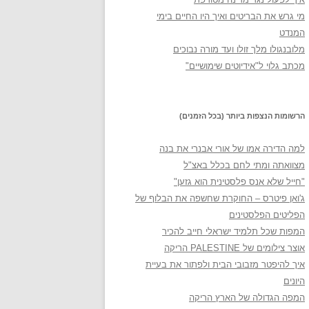
מי גרש את הבריטים ואיך היו החיים בימי
המנדט
מלובנגולו מלך זולו ועד מורה נבוכים
מכתב גלוי ל"אידיוטים שימושיים"
הרשומות הנצפות ביותר (בכל הזמנים)
למה הדירה אמו של אורי אבנרי את בנה
מצוואתה ומתי לחם בכלל באצ"ל
"חייל שלא אנס פלסטינית הוא גזען"
ג'ואן פיטרס – החוקרת שחשפה את הבלוף של
הפליטים הפלסטינים
המפות שכל תלמיד ישראלי חייב להכיר
אוצר צילומים של PALESTINE הריקה
איך להיפטר מזבובי הבית ולפתור את בעיית
היונים
המפה הגדולה של הארץ הריקה