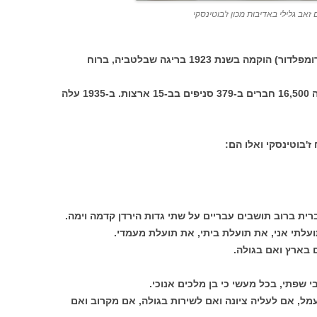
אב גלילי באדיבות מכון ז'בוטינסקי
בית"ר (ברית הנוער העברי על שם יוסף תרומפלדור) הוקמה בשנת 1923 בריגה שבלטביה, ברוח
התנועה התפתחה במהירות . ב-1930 מנתה 16,500 חברים ב-379 סניפים בב-15 ארצות. ב-1935 עלה
'בוטינסקי ואלו הם:
רית ברוב תושבים עבריים על שתי גדות הירדן קדמה וימה.
עלתי אני, את תועלת ביתי, את תועלת מעמדי.
 בארץ ואם בגולה.
 שפתי, בכל מעשי כי בן מלכים אנוכי.
עמל, אם לעליה ציונה ואם לשירות בגולה, אם מקרוב ואם