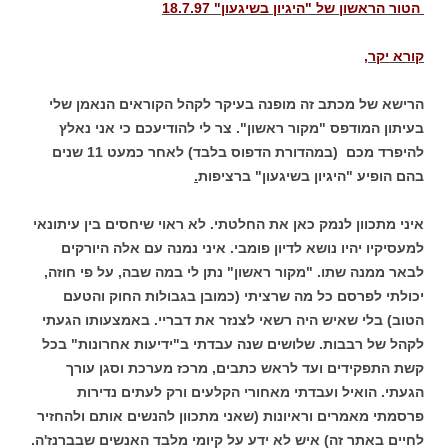
הטור הראשון של "היגיון בשיגעון" 18.7.97
קורא יקר,
הרישא של מכתב זה מופנה בעיקר לקהל הקוראים הנאמן שלי
בעיתון המודפס "מקור ראשון". צר לי להודיעכם כי אני נאלץ
להיפרד מכם (במהדורת הדפוס בלבד) לאחר כמעט 11 שנים
בהם הופיע "היגיון בשיגעון" ברציפות
.
איני מתכוון לנמק כאן את החלטתי. לא ראוי שיחסים בין עיתונאי
למעסיקיו יהיו נושא לדיון פומבי. איני נמנה עם אלה היורקים
לבאר ממנה שתו. "מקור ראשון" נתן לי במה שבה, על פי חוזה,
יכולתי לפרסם כל מה שרציתי (כמובן בגבולות החוק והטעם
הטוב) בלי שאיש היה רשאי לצנזר את דבריי. באמצעותו הגעתי
לקהל של רבבות. שלושים שנה עבדתי ב"ידיעות אחרונות" בכל
קשת התפקידים ועד לראש כתבים, מרכז מערכת וסגן עורך
הגעתי. הואיל ועבדתי מאחורי הקלעים ורק לעתים נדירות
פרסמתי מאמרים וראיונות (שאני מתכוון להנשים אותם ולהחזיר
לחיים באתר זה) איש לא ידע על קיומי מלבד האנשים שבברנז'ה.