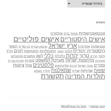
נושאים
נושאים
אבטואנטישמיות
אולמרט
אהוד ברק
אישים פוליטיים
אישים היסטוריים
ארץ ישראל
אקדמיה
בן גוריון
הומור
אנטישמיות
ארצות הברית
היסטוריה יהודית
חגים
התנתקות
התנחלויות
חז"ל
הלכה
הספר
יהדות
כללי
טרור
לשון
כלכלה
מחשבים ואינטרנט
חינוך
חרדים
מלחמות ישראל
מערכת המשפט
ספרות
מחתרות
ספרות עברית
פלסטינים
ציונות
ספרים
צהל
ערביי ישראל
פוליטיקאים
ערבים
שואה
שמאלנות
שחיתות
שירה
תהליך השלום
תקשורת
תולדות המדינה
תנאי שימוש
פועל על WordPress