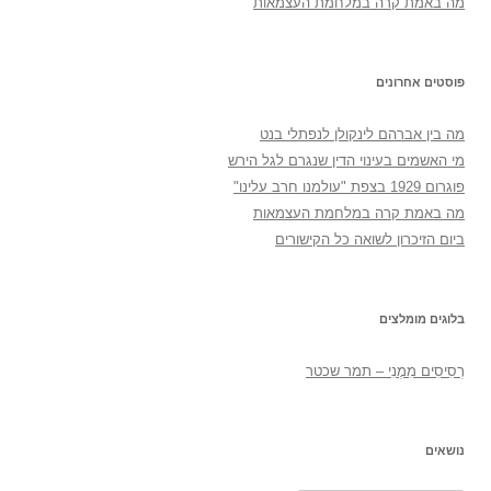
מה באמת קרה במלחמת העצמאות
פוסטים אחרונים
מה בין אברהם לינקולן לנפתלי בנט
מי האשמים בעינוי הדין שנגרם לגל הירש
פוגרום 1929 בצפת "עולמנו חרב עלינו"
מה באמת קרה במלחמת העצמאות
ביום הזיכרון לשואה כל הקישורים
בלוגים מומלצים
רְסִיסִים מִמֶנִי – תמר שכטר
נושאים