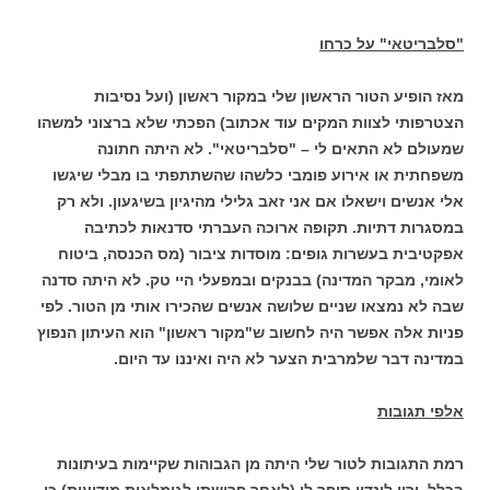
"סלבריטאי" על כרחו
מאז הופיע הטור הראשון שלי במקור ראשון (ועל נסיבות
הצטרפותי לצוות המקים עוד אכתוב) הפכתי שלא ברצוני למשהו
שמעולם לא התאים לי – "סלבריטאי". לא היתה חתונה
משפחתית או אירוע פומבי כלשהו שהשתתפתי בו מבלי שיגשו
אלי אנשים וישאלו אם אני זאב גלילי מהיגיון בשיגעון. ולא רק
במסגרות דתיות. תקופה ארוכה העברתי סדנאות לכתיבה
אפקטיבית בעשרות גופים: מוסדות ציבור (מס הכנסה, ביטוח
לאומי, מבקר המדינה) בבנקים ובמפעלי היי טק. לא היתה סדנה
שבה לא נמצאו שניים שלושה אנשים שהכירו אותי מן הטור. לפי
פניות אלה אפשר היה לחשוב ש"מקור ראשון" הוא העיתון הנפוץ
במדינה דבר שלמרבית הצער לא היה ואיננו עד היום.
אלפי תגובות
רמת התגובות לטור שלי היתה מן הגבוהות שקיימות בעיתונות
בכלל. ירון לונדון סיפר לי (לאחר פרישתו לגימלאות מידיעות) כי