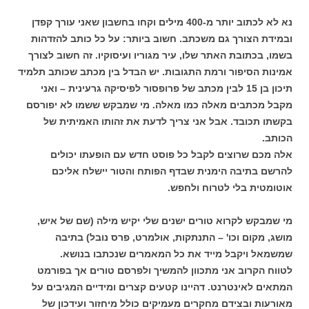
נא לא לכתוב יותר מ-400 מילים וקחו בחשבון שאני עורך קפדן
ובמידת הצורך גם משכתב. חשוב ביותר: על כל כותב להזדהות
בשמו, בכתובת האתר שלו, עיר מגוריו ועיסוקיו. זה חשוב לצורך
אמינות הסיפור ורמת התגובות. יש הבדל בין מכתב שכותב תלמיד
תיכון בן 15 לבין מכתב של פרופסור לפיסיקה גרעינית – ואני
מקבל מכתבים מאלה כמו מאלה. מי שמבקש ששמו לא יפורסם
בקשתו תכובד. אבל אני צריך לדעת את זהותו האמיתית של
הכותב.
אלה מכם שרוצים לקבל כל פוסט חדש עם הופעתו יכולים
להרשם בתיבה הימנית שבדף הפותח והטור יישלח אליכם
אוטומטית בלי לטרוח ולחפש.
מי שמבקש לקרוא טורים ישנים שלי יקיש מילה (שם של איש,
מושג, מקום וכו' – התנתקות, אולמרט, פרס נובל) בתיבה
שמשמאל ויקבל מייד את כל המאמרים שנכתבו בנושא.
לטווח הקרוב אני מתכוון להמשיך ולפרסם טורים אך בפורמט
המתאים לאינטרנט. דהיינו קטעים קצרים ומידיים המגיבים על
מאורעות ובצידם מחקרים מעמיקים כולל מיחזור ועידכון של