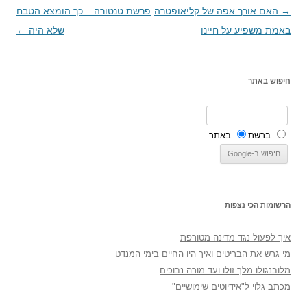
→
ניווט
האם אורך אפה של קליאופטרה
פרשת טנטורה – כך הומצא הטבח
בפוסטים
באמת משפיע על חיינו
שלא היה
←
חיפוש באתר
ברשת
באתר
הרשומות הכי נצפות
איך לפעול נגד מדינה מטורפת
מי גרש את הבריטים ואיך היו החיים בימי המנדט
מלובנגולו מלך זולו ועד מורה נבוכים
מכתב גלוי ל"אידיוטים שימושיים"