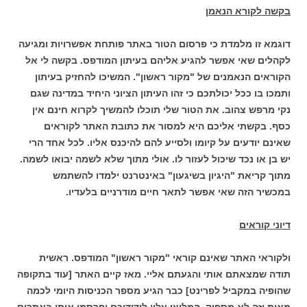
בקשה לקורא הנאמן
דוגמא זו מלמדת כי פרסום הטור באתר פותחת אפשרויות ומגיעה
לקהלים שאי אפשר להגיע אליהם בעיתון המודפס. בקשה לי אל
הקוראים הנאמנים של "מקור ראשון". המשיכו להחזיק בעיתון
ותמכו בו ככל יכולתכם כי זהו העיתון הציוני היחיד במדינה שגם
נקי מרפש צהוב. את הטור שלי תוכלו להמשיך לקרוא חינם אין
כסף. בקשתי אליכם היא למסור את כתובת האתר לקוראים
שאינם יודעים על קיומו ולסייע להם להיכנס אליו. לכל אחד הרי
יש בן או נכד שיכול לעזור לו. אולי מתוך שלא לשמה יבואו לשמה.
מתוך קריאת "היגיון בשיגעון" באינטרנט ילמדו להשתמש
במכשיר הזה שאי אפשר לתאר חיים מודרניים בלעדיו.
דיוני קוראים
ולקוראי האתר שאינם קוראי "מקור ראשון" המודפס. ראשית
תודה שמצאתם אותי והגעתם אליי. מאז קיים האתר [עוד בתקופה
שהופיה במקביל לפרינט] כבר הגיע מספר הכניסות היומי לכמה
מאות וזה לא מספיק. המליצו עליו לידידיכם ופרסמו אותו באתרים