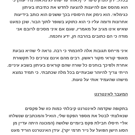
הוא מהסס אם להיענות להצעה לחדש את כתיבתו בעיתון
כגימלאי. הוא נימק את היסוסיו בכך ששנים הוא כותב בידיעות
אחרונות ודומה עליו כי הוא כתוקע בשופר לתוך הבור. שכן כמעט
שאיש אינו מגיב על מאמריו, שגם אם איני מסכים לרובם אני
מודה כי הם כתובים בהרבה חן, ידע וחכמה.
איני מייחס תגובות אלה לחכמתי כי רבה. נראה לי שהיא נובעת
מאופי קוראי מקור ראשון. רבים מהם אינם צורכים כל תקשורת
אחרת ולפיכך בוחנים כל שורה שהם קוראים בעיתון בשבע עיניים.
הייתי צריך להיזהר שבעתיים בכל מלה שכתבתי. כי תמיד נמצא
מישהו שהעמיד אותי על טעות.
המעבר לאינטרנט
בתקופה שקדמה לאינטרנט קיבלתי כמות כזו של פקסים
שנאלצתי לבטל את מספר הפקס שלי, הואיל והמכתבים שנשלחו
אליי חיסלו חבילת פקס ביומיים שלושה (המכונה היתה עדיין מן
הסוג הישן הפועל על נייר תרמי יקר). עידן האינטרנט הוריד מעט