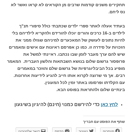
תחקירים משנים קודמות שרבים מן הקוראים לא קראו ואשר לא
נס ליחם.
בעתיד אעלה לאתר ספרי ילדים שכתבתי כולל סיפורי תנ"ך
לילדים ב-16 כרכים והורים יוכלו להורידם ולהקריא לילדיהם בלי
להיות נתונים לעושק של המאכערים למיניהם שגזלו ממני את
הזכויות על סידרה זו. כמו כן אפרסם ראיונות עם אישים ומאמרים
שיש להם ערך מעבר לזמן שבו נכתבו. ראיינתי למשל את
פרופסור גרשום שלום בנושא השבתאות והלשון העברית. המאמר
מופיע בכל הביבליוגרפיות של גרשום שלם והוזכר במאמרים
רבים. אך מי שרוצה לקרוא אותו חייב להגיע לידיעות אחרונות.
עם הקלדתו ופרסומו באתר זמין לכל המעונין.
בינתיים שלום ולהתראות בפוסט הבא.
לחץ כאן
כדי להירשם כ
מנוי (חינם) להיגיון בשיגעון
שתף את הפוסט עם חבריך
פייסבוק
טוויטר
הדפס
דואר אלקטרוני