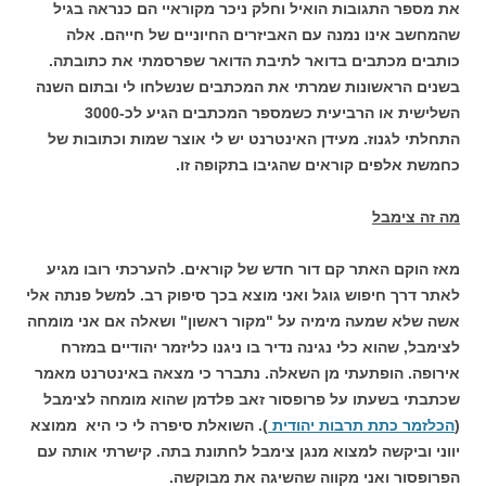
את מספר התגובות הואיל וחלק ניכר מקוראיי הם כנראה בגיל
שהמחשב אינו נמנה עם האביזרים החיוניים של חייהם. אלה
כותבים מכתבים בדואר לתיבת הדואר שפרסמתי את כתובתה.
בשנים הראשונות שמרתי את המכתבים שנשלחו לי ובתום השנה
השלישית או הרביעית כשמספר המכתבים הגיע לכ-3000
התחלתי לגנוז. מעידן האינטרנט יש לי אוצר שמות וכתובות של
כחמשת אלפים קוראים שהגיבו בתקופה זו.
מה זה צימבל
מאז הוקם האתר קם דור חדש של קוראים. להערכתי רובו מגיע
לאתר דרך חיפוש גוגל ואני מוצא בכך סיפוק רב. למשל פנתה אלי
אשה שלא שמעה מימיה על "מקור ראשון" ושאלה אם אני מומחה
לצימבל, שהוא כלי נגינה נדיר בו ניגנו כליזמר יהודיים במזרח
אירופה. הופתעתי מן השאלה. נתברר כי מצאה באינטרנט מאמר
שכתבתי בשעתו על פרופסור זאב פלדמן שהוא מומחה לצימבל
(
הכלזמר כתת תרבות יהודית
). השואלת סיפרה לי כי היא ממוצא
יווני וביקשה למצוא מנגן צימבל לחתונת בתה. קישרתי אותה עם
הפרופסור ואני מקווה שהשיגה את מבוקשה.