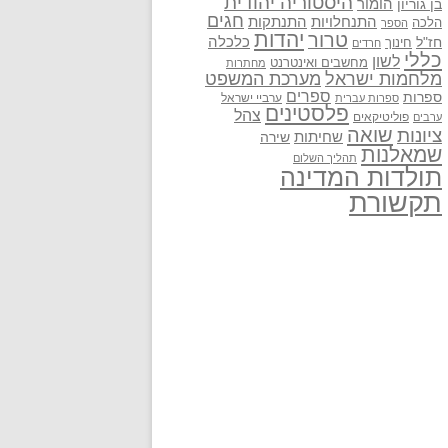
היסטוריה יהודית
בן גוריון
הומור
חגים
התנתקות
התנחלויות
הלכה
הספר
יהדות
טרור
חז"ל
כלכלה
חינוך
חרדים
כללי
לשון
מחשבים ואינטרנט
מחתרות
מלחמות ישראל
מערכת המשפט
ספרים
ספרות
ערביי ישראל
ספרות עברית
פלסטינים
צהל
פוליטיקאים
ערבים
שואה
ציונות
שחיתות
שירה
שמאלנות
תהליך השלום
תולדות המדינה
תקשורת