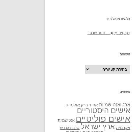
בלוגים מומלצים
רְסִיסִים מִמֶנִי – תמר שכטר
נושאים
נושאים
נושאים
אבטואנטישמיות
אולמרט
אהוד ברק
אישים היסטוריים
אישים פוליטיים
אנטישמיות
ארץ ישראל
אקדמיה
ארצות הברית