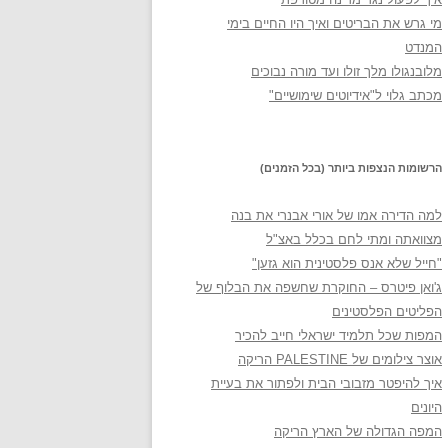
מי גרש את הבריטים ואיך היו החיים בימי
המנדט
מלובנגולו מלך זולו ועד מורה נבוכים
מכתב גלוי ל"אידיוטים שימושיים"
הרשומות הנצפות ביותר (בכל הזמנים)
למה הדירה אמו של אורי אבנרי את בנה
מצוואתה ומתי לחם בכלל באצ"ל
"חייל שלא אנס פלסטינית הוא גזען"
ג'ואן פיטרס – החוקרת שחשפה את הבלוף של
הפליטים הפלסטינים
המפות שכל תלמיד ישראלי חייב להכיר
אוצר צילומים של PALESTINE הריקה
איך להיפטר מזבובי הבית ולפתור את בעיית
היונים
המפה הגדולה של הארץ הריקה