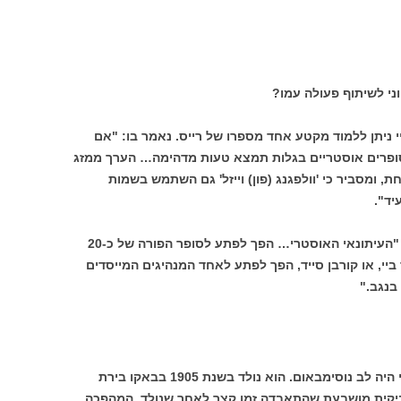
וני לשיתוף פעולה עמו?
 ניתן ללמוד מקטע אחד מספרו של רייס. נאמר בו: "אם
ל סופרים אוסטריים בגלות תמצא טעות מדהימה… הערך ממזג
חת, ומסביר כי 'וולפגנג (פון) וייזל' גם השתמש בשמות
יד".
העיתונאי האמריקני העיר על כך בציניות : "העיתונאי האוסטרי… הפך לפתע לסופר הפורה של כ-20
ביי, או קורבן סייד, הפך לפתע לאחד המנהיגים המייסדים
בנגב."
האדם שהסתתר מאחורי שם העט אסד ביי היה לב נוסימבאום. הוא נולד בשנת 1905 בבאקו בירת
לשביקית מושבעת שהתאבדה זמן קצר לאחר שנולד. המהפכה