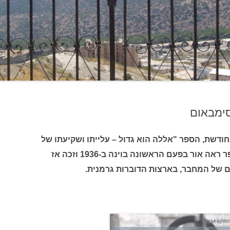
סימבאום
ודשת, הספר "אללה הוא גדול – עלייתו ושקיעתו של
העולם המוסלמי" מאת אסד ביי. הספר ראה אור בפעם הראשונה בוינה ב-1936 וזכה אז
ם של המחבר, בארצות הדוברות גרמנית.