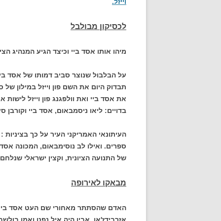
וייזל.
לכסיקון מבולבל
מיהו אותו אסד ביי וכיצד הגיע המנהיג הצי
על הבלבול שנוצר סביב דמותו של אסד ביי
תבדוק היום את השם פון וייזל במילון ש
את אסד ביי ואת וולפגנג פון וייזל לישות א
בדויים: ליאו ניסמבאום, אסד ביי וקורבן סע
ספרים. ואילו לב נוסימבאום, המכונה אסד 
של התנועה הציונית, וקצין ישראלי שנלחם 
מבאקו לאירופה
אזרבידז'אן. אביו היה איל נפט ואמו בו