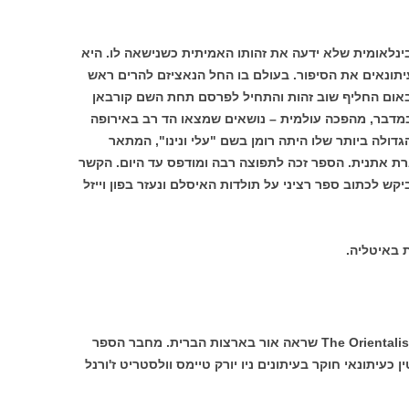
ינלאומית שלא ידעה את זהותו האמיתית כשנישאה לו. היא
יתונאים את הסיפור. בעולם בו החל הנאציזם להרים ראש
מבאום החליף שוב זהות והתחיל לפרסם תחת השם קורבאן
מדבר, מהפכה עולמית – נושאים שמצאו הד רב באירופה
ולה ביותר שלו היתה רומן בשם "עלי ונינו", המתאר
ת אתנית. הספר זכה לתפוצה רבה ומודפס עד היום. הקשר
 ביקש לכתוב ספר רציני על תולדות האיסלם ונעזר בפון וייזל
פרשת חייו של נוסימבאום נחשפה בספר The Orientalist שראה אור בארצות הברית. מחבר הספר
נה לעצמו מוניטין כעיתונאי חוקר בעיתונים ניו יורק טיימס וולסטריט ז'ורנל