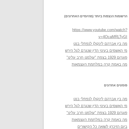
הרשומות הנצפות ביותר (מהיומיים האחרונים)
https://www.youtube.com/watch?
v=4OcaMRLTyGI
מה בין אברהם לינקולן לנפתלי בנט
מי האשמים בעינוי הדין שנגרם לגל הירש
פוגרום 1929 בצפת "עולמנו חרב עלינו"
מה באמת קרה במלחמת העצמאות
פוסטים אחרונים
מה בין אברהם לינקולן לנפתלי בנט
מי האשמים בעינוי הדין שנגרם לגל הירש
פוגרום 1929 בצפת "עולמנו חרב עלינו"
מה באמת קרה במלחמת העצמאות
ביום הזיכרון לשואה כל הקישורים