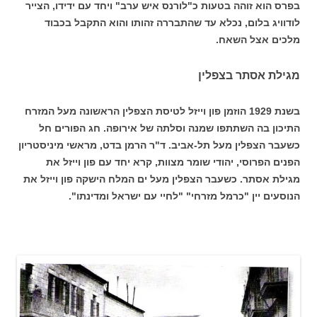
בפרס הוא זוהה בטעות כ"לורנס איש ערב" ויחד עם ידידו, הצייר
לודוויג בלום, נכלא עד שהתבררה זהותו והוא התקבל בכבוד
מלכים אצל השאח.
מגילת אסתר בצפלין
בשנת 1929 הוזמן פון וייזל לטיסת הצפלין הראשונה מעל המזרח
התיכון בה השתתפו שמנה וסלתה של אירופה. חג הפורים חל
כשעבר הצפלין מעל תל-אביב. ד"ר הרמן בדט, מראשי מיניסטריון
הפנים הפרוסי, יהודי שומר מצוות, קרא יחד עם פון וייזל את
מגילת אסתר. כשעבר הצפלין מעל ים המלח הישקה פון וייזל את
הנוסעים יין "כרמל מזרחי" "לחיי עם ישראל ומדינתו".