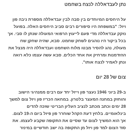
נתן לעבדאללה לנצח בשחמט
על היחסים המיוחדים בין סבה לבין עבדאללה מספרת ניבה פון
ויזל: "במשפחה היו סיפורים רבים סביב היחסים האלה. בפועל
נזקק עבדאללה מדי פעם לייעוץ הרפואי המעולה שנתן לו סבי. אך
בכל ביקור היו נוהגים לשחק שחמט. סבא, שהיה שחקן שח
מעולה, נהג להסיר מבטו מלוח השחמט ועבדאללה היה מנצל את
ההזדמנות ומרחיק את אחד הכלים. סבא עשה עצמו כלא רואה
ונתן לאמיר לנצח אותו".
צום של 28 יום
ב-29 ביוני 1946 נעצר פון וייזל יחד עם רבים ממנהיגי הישוב
והוחזק במחנה המעצר בלטרון. במחאה הכריז פון ויזל צום למשך
28 ימים וכתב מכתב לנציב העליון הבריטי שזכה להדים
בינלאומיים. בלחץ דעת הקהל שוחרר פון פיזל ביום ה-19 לצום.
אך הוא המשיך לצום עד שסיים את התקופה שקבע לעצמו. את
סוד הצום למד פון ויזל מן התקופה בה ישב חודשיים במינזר