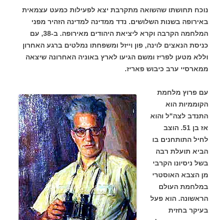
נוכח תחושתו שהשואה מתקרבת יצא לפעילות כמעט עצמאית
באירופה בשנות השלושים. נדד ממדינה למדינה הזהיר מפני
המלחמה הקרבה וקרא ליציאת היהודים מאירופה. ב-38, עם
כניסת הנאצים לוינה, פון וייזל ומשפחתו נמלטים ברגע האחרון
וללא מטען לפריז ומשם הגיעו לארץ באוניה האחרונה שיצאה
ממארסיי ערב כיבוש פאריז.
עם פרוץ מלחמת
הקוממיות הוא
התנדב לצה"ל והוא
אז בן 51. הוצב
לחיל התותחנים בו
הביא תועלת רבה
בשל ניסיונו הקרבי
מן הצבא האוסטרי
במלחמת העולם
הראשונה. הוא פעל
בעיקר בחזית