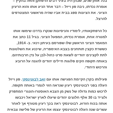
בכל אותן שנים, שבהן היה בעיני רבים הרפתקן והוזה בהקיץ –
אומרת נכדתו, ניבה פון וייזל – דבר אחד הניע אותו והוא הרעיון
הציוני. את הציונות ספג בבית אביו שהיה מראשוני המצטרפים
להרצל.
כל הרפתקאותיו, לימודיו והניסיונות שנקרו בדרכו שימשו אותו
למטרה אחת, אומרת נכדתו, המפעל הציוני. בגיל 11 כתב את
המאמר הציוני הראשון שלו שפורסם בעיתון וינאי. ב- 1914,
כששרת כקצין תותחנים בצבא האימפריה, שיכנע את השלטונות
לתת לקצינים יהודיים לשאת סרט כחול-לבן על נדן חרבותיהם.
באותה תקופה הקים פלוגות חיילים יהודים להגנה על הרובע
והרכוש היהודי.
פעילותו בקרן הקיימת הפגישה אותו עם
זאב ז'בוטינסקי
. פון וייזל
העלה בפני ז'בוטינסקי רעיון שנראה הזוי לגמרי באותה תקופה.
לרכוש כמות גדולה של נשק מן הצבא האוסטרו-הונגרי המתפרק
ולצייד בו 30 אלף חלוצים יהודים שיעלו לארץ ישראל ויכבשו
אותה בכוח הזרוע. ז'בוטינסקי ראה בכך רעיון מטורף אך לאחר
עשרים שנה העלה ז'בוטינסקי עצמו את הרעיון של פלישה צבאית