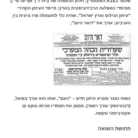
שלמד בצבא האוסטרי); חלוץ ההעפלה של בית"ר ("אף על פי");
ממיסדי המפלגה הרביזיוניסטית בארץ; מייסד העיתון הקהירי
"עיתון הנילוס וארץ ישראל", שהיה כלי לתעמולה פרו ציונית בין
הערבים; עורך את "דואר היום";
כשזה נסגר מוציא עיתון חדש – "העם", אותו הוא עורך בפועל,
(ז'בוטינסקי עורך רשמי), מממן את הפסדיו מכיסו ונוקט קו
אקטיביסטי נוקשה.
תחושת השואה