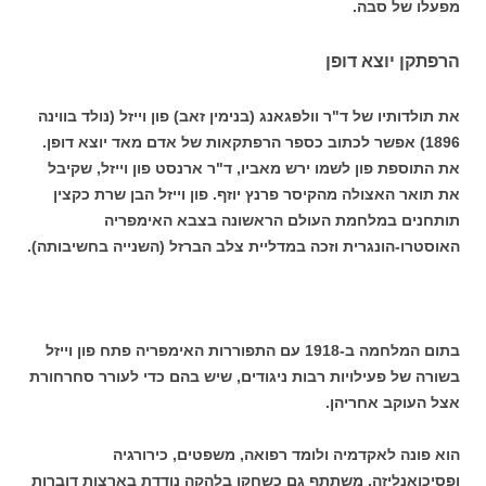
מפעלו של סבה.
הרפתקן יוצא דופן
את תולדותיו של ד"ר וולפגאנג (בנימין זאב) פון וייזל (נולד בווינה
1896) אפשר לכתוב כספר הרפתקאות של אדם מאד יוצא דופן.
את התוספת פון לשמו ירש מאביו, ד"ר ארנסט פון וייזל, שקיבל
את תואר האצולה מהקיסר פרנץ יוזף. פון וייזל הבן שרת כקצין
תותחנים במלחמת העולם הראשונה בצבא האימפריה
האוסטרו-הונגרית וזכה במדליית צלב הברזל (השנייה בחשיבותה).
בתום המלחמה ב-1918 עם התפוררות האימפריה פתח פון וייזל
בשורה של פעילויות רבות ניגודים, שיש בהם כדי לעורר סחרחורת
אצל העוקב אחריהן.
הוא פונה לאקדמיה ולומד רפואה, משפטים, כירורגיה
ופסיכואנליזה. משתתף גם כשחקן בלהקה נודדת בארצות דוברות