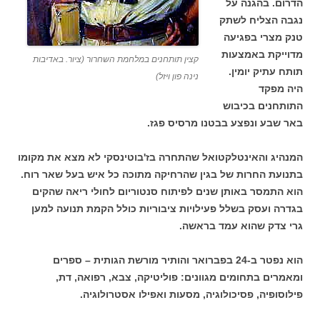
הדרום. בהגנה על
נגבה הצליח לשתק
טנק מצרי בפגיעה
מדוייקת באמצעות
קצין תותחנים במלחמת השחרור (ציור. באדיבות
תותח עתיק יומין.
נינה פון ויזל)
היה מפקד
התותחנים בכיבוש
באר שבע ונפצע בבטנו מרסיס פגז.
המנהיג והאינטלקטואל שהתחרה בז'בוטינסקי לא מצא את מקומו
בתנועת החרות של בגין שהרחיקה מתוכה כל איש בעל שאר רוח.
הוא התמסר באותן שנים לפיתוח סנטוריום לחולי ריאה שהקים
בגדרה ועסק בשלל פעילויות ציבוריות כולל הקמת תנועה למען
גרי צדק שהוא עמד בראשה.
הוא נפטר ב-24 בפברואר והותיר מורשת הגותית – ספרים
ומאמרים בתחומים מגוונים: פוליטיקה, צבא, רפואה, דת,
פילוסופיה, פסיכולוגיה, מסעות ואפילו אסטרולוגיה.