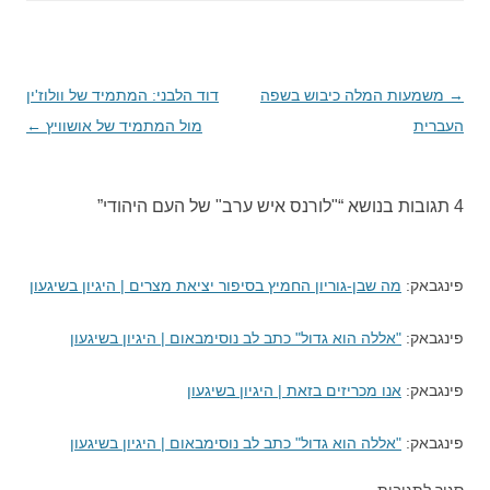
→
ניווט
משמעות המלה כיבוש בשפה
דוד הלבני: המתמיד של וולוז'ין
העברית
בפוסטים
מול המתמיד של אושוויץ
←
4 תגובות בנושא “
"לורנס איש ערב" של העם היהודי
”
פינגבאק:
מה שבן-גוריון החמיץ בסיפור יציאת מצרים | היגיון בשיגעון
פינגבאק:
"אללה הוא גדול" כתב לב נוסימבאום | היגיון בשיגעון
פינגבאק:
אנו מכריזים בזאת | היגיון בשיגעון
פינגבאק:
"אללה הוא גדול" כתב לב נוסימבאום | היגיון בשיגעון