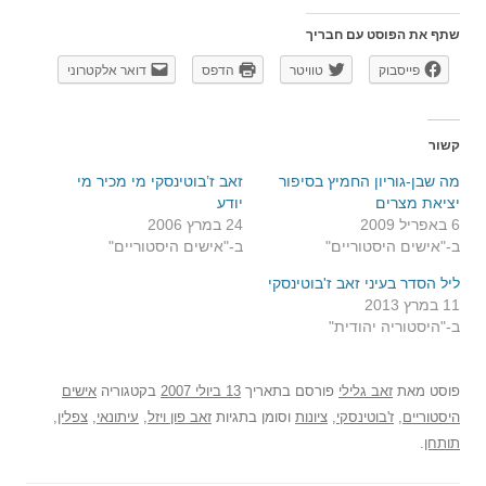
שתף את הפוסט עם חבריך
פייסבוק
טוויטר
הדפס
דואר אלקטרוני
קשור
מה שבן-גוריון החמיץ בסיפור
זאב ז’בוטינסקי מי מכיר מי
יציאת מצרים
יודע
6 באפריל 2009
24 במרץ 2006
ב-"אישים היסטוריים"
ב-"אישים היסטוריים"
ליל הסדר בעיני זאב ז'בוטינסקי
11 במרץ 2013
ב-"היסטוריה יהודית"
פוסט
מאת
זאב גלילי
פורסם בתאריך
13 ביולי 2007
בקטגוריה
אישים
היסטוריים
,
ז'בוטינסקי
,
ציונות
וסומן בתגיות
זאב פון ויזל
,
עיתונאי
,
צפלין
,
תותחן
.