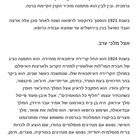
גרמנית. ובין לבין הוא מתמנה מזכיר הקרן הקיימת בוינה.
בשנת 1921 הוסמך כדוקטור לרפואה ושנה לאחר מכן עלה ארצה
ועבד כפועל בנין בירושלים עד שמצא עבודה כרופא.
אצל מלכי ערב
בשנת 1924 הוא החל קריירה עיתונאית מזהירה. הוא התמנה נציג
של חברת המו"לות אולשטיין למזרח הקרוב ולארצות האיסלם.
במהלך הקריירה העיתונאית שלו, שנמשכה כעשר שנים, הוא ביקר
בהר הדרוזים בעת המרד, בתימן, אריתריאה, חיג'אז, סינגפור,
ציילון והודו. הוא התקבל לראיון אצל המלך החיג'אזי חוסין
כשהכתיר עצמו "חליף כל המאמינים"; אצל איבן-סעוד פייסל
מלך עיראק. היה בן בית בארמונו של אמיר עבר הירדן, המלך
עבדאאלה, ושימש כרופאו האישי. הוא מלווה את פואד, מלך
מצרים בביקורו הממלכתי בגרמניה ומשמש עוזרו ומתורגמנו
האישי. נפגש עם מנהיגים מוסלמיים בהודו, שם הוצע לו לכרות
ברית מוסלמית-יהודית; נפגש עם מנהיגים בטורקיה, מצרים, תימן.