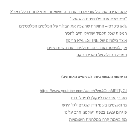
למה הדירה אמו של אורי אבנרי את בנה מצוואתה ומתי לחם בכלל באצ"ל
"חייל שלא אנס פלסטינית הוא גזען"
ג'ואן פיטרס – החוקרת שחשפה את הבלוף של הפליטים הפלסטינים
המפות שכל תלמיד ישראלי חייב להכיר
אוצר צילומים של PALESTINE הריקה
איך להיפטר מזבובי הבית ולפתור את בעיית היונים
המפה הגדולה של הארץ הריקה
הרשומות הנצפות ביותר (מהיומיים האחרונים)
https://www.youtube.com/watch?v=4OcaMRLTyGI
מה בין אברהם לינקולן לנפתלי בנט
מי האשמים בעינוי הדין שנגרם לגל הירש
פוגרום 1929 בצפת "עולמנו חרב עלינו"
מה באמת קרה במלחמת העצמאות