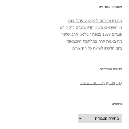
פוסטים אחרונים
מה בין אברהם לינקולן לנפתלי בנט
מי האשמים בעינוי הדין שנגרם לגל הירש
פוגרום 1929 בצפת "עולמנו חרב עלינו"
מה באמת קרה במלחמת העצמאות
ביום הזיכרון לשואה כל הקישורים
בלוגים מומלצים
רְסִיסִים מִמֶנִי – תמר שכטר
נושאים
נושאים