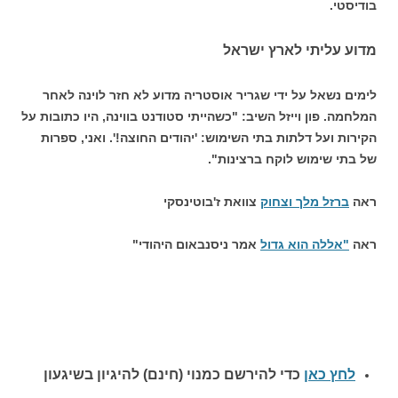
בודיסטי.
מדוע עליתי לארץ ישראל
לימים נשאל על ידי שגריר אוסטריה מדוע לא חזר לוינה לאחר
המלחמה. פון וייזל השיב: "כשהייתי סטודנט בווינה, היו כתובות על
הקירות ועל דלתות בתי השימוש: 'יהודים החוצה!'. ואני, ספרות
של בתי שימוש לוקח ברצינות".
ראה
ברזל מלך וצחוק
צוואת ז'בוטינסקי
ראה
"אללה הוא גדול
אמר ניסנבאום היהודי"
לחץ כאן
כדי להירשם כ
מנוי (חינם) להיגיון בשיגעון