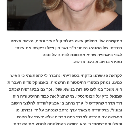
התקשרה אלי בטלפון אשה בעלת קול צעיר ונעים, הציגה עצמה
כנכדתו של המנהיג הציוני ד"ר זאב פון וייזל וביקשה את עצתי
לגבי ביוגרפיה שהיא מתכוונת לכתוב על סבה.
נעניתי בחיוב וקבענו פגישה.
לקראת פגישתנו בדקתי בספרייתי ונתברר לי להפתעתי כי האיש
כמעט נמחק מספרי ההיסטוריה הרשמית. באנציקלופדיה העברית
הוא מוזכר במילים ספורות בנושא שולי. וכך גם בביוגרפיה שכתב
שמואל כ"ץ על ז'בוטינסקי. מי שהציל את כבוד ההיסטוריה היה
דוד תדהר שהקדיש לו ערך נרחב ב"אנציקלופדיה לחלוצי הישוב
ובוניו". בויקיפדיה מצאתי ערך נרחב שנכתב על ידי נכדתו. מן
הפגישה עם הנכדה למדתי כמה דברים שלא ידעתי על האיש
ופעלו והתרשמתי כי היא נחושה בהחלטתה למנוע את השכחת