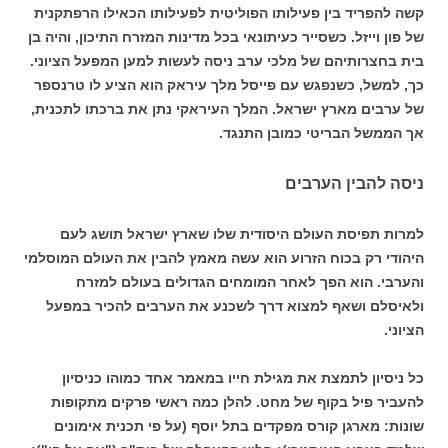
קשה להפריד בין פעילותו הפוליטית לפעילותו הכאילו הרפתקנית
של פון וייזל. כשסייר כעיתונאי בכל מדינות המזרח התיכון, והיה בן
בית בחצרותיהם של מלכי ערב ניסה לעשות למען המפעל הציוני.
כך, למשל, כשנפגש עם פייסל מלך עיראק הוא הציע לו טרנספר
של ערבים מארץ ישראל. המלך העיראקי נתן את ברכתו לתכנית,
אך הממשל הבריטי כמובן התנגד.
ניסה להבין הערבים
למרות תפיסת העולם היסודית שלו שארץ ישראל תושג לעם
היהודי רק בכוח הזרוע הוא עשה מאמץ להבין את העולם המוסלמי
והערבי. הוא הפך לאחר המומחים הגדולים בעולם למזרח
ולאיסלם ושאף למצוא דרך לשכנע את הערבים להכיר במפעל
הציוני.
כל ניסיון לתמצת את מגילת חייו במאמר אחד כמוהו כניסיון
להעביר פיל בקוף של מחט. להלן כמה ראשי פרקים מתקופות
שונות: מארגן קורס מפקדים בתל יוסף (על פי תכנית אימונים