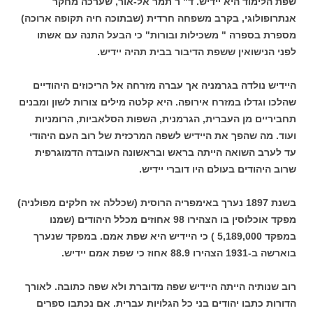
שפת הלימוד היא יידיש. ד" ר תמר אל-אור, שערכה מחקר
אנתרופולוגי, בקרב משפחה חרדית (שבתוכה חיה תקופה ארוכה)
מספרת בספרה " משכילות ובורות" כי הבעל התנה עם אשתו
לפני הנישואין ששפת הדיבור בבית תהיה יידיש.
היידיש נולדה בגרמניה אך עברה מזרחה אל הריכוזים היהודיים
שהלכו וגדלו במזרח אירופה. היא קלטה מילים צורות לשון ומבנים
תחביריים מן העברית, הגרמנית, השפות הסלאביות, הרומניות
ועוד. מה שהפך את היידיש לשפה המרכזית של רוב העם היהודי
עד לערב השואה הייתה בראש ובראשונה העובדה הדמוגרפית
שרוב היהודים בעולם היו דוברי יידיש.
בשנת 1897 נערך באימפריה הרוסית (שכללה אז חלקים מפולניה)
מפקד אוכלוסין בו הצהירו 98 אחוזים מכלל היהודים (שמנו
במפקד 5,189,000 ) כי היידיש היא שפת אמם. במפקד שנערך
בוארשה ב-1931 הצהירו 88.9 אחוז כי שפת אמם יידיש.
רוב שנותיה הייתה היידיש שפה מדוברת ולא שפה כתובה. לאורך
הדורות כתבו יהודים בני כל הגלויות עברית. אם נכתבו ספרים