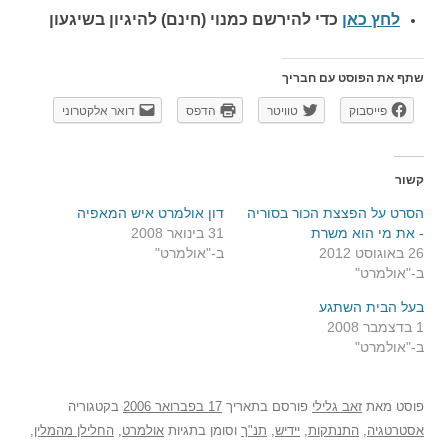
לחץ כאן
כדי להירשם כ
מנוי (חינם) להיגיון בשיגעון
שתף את הפוסט עם חבריך
פייסבוק
טוויטר
הדפס
דואר אלקטרוני
קשור
הסרט על הפצצת הכור בסוריה
דון אולמרט איש המאפיה
- את מי הוא משרת
31 בינואר 2008
26 באוגוסט 2012
ב-"אולמרט"
ב-"אולמרט"
בעל הבית השתגע
1 בדצמבר 2008
ב-"אולמרט"
פוסט
מאת
זאב גלילי
פורסם בתאריך
17 בפברואר 2006
בקטגוריה
אסטרטגיה
,
התנתקות
,
יידיש
,
תנ"ך
וסומן בתגיות
אולמרט
,
החלילן מהמלין
,