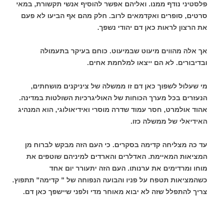
פלסטיני נודף ממנו. ואליהם אפשר להוסיף אנשי תקשורת, במאי
סרטים, סופרים ואקדמאים לרוב. חלק מהם אף הביעו לא פעם
את הרצון לראות כאן דם יהודי נשפך.
אך אלה מהווים מיעוט שבמיעוט. כוחם בעיקר בתעמולה
ובדיבורים. לא הם ייצאו למלחמת אחים.
מי שעלול לשפוך כאן דם זו ממשלה של ציניקנים מושחתים,
הנעזרים בכל מערך הכוחות של האוליגרכיות השולטות במדינה.
אהוד אולמרט, חסר עמוד שדרה מוסרי ואידיאולוגי, הוא המנהיג
האידיאלי של ממשלה כזו.
עד כה מצליחה קדימה בסקרים. כי העם הזה מבקש לברוח מן
המציאות המאיימת. האדלרים והארדים למיניהם שוטפים את
מוחו ומרדימים את ערנותו. העם הזה יתעורר יום אחד
כשהמציאות תטפח על פניו והבועה הנפוחה של " קדימה" תתפוץ.
צריך להתפלל שזה לא יבוא מאוחר מדי ולפני שיישפך כאן דם.