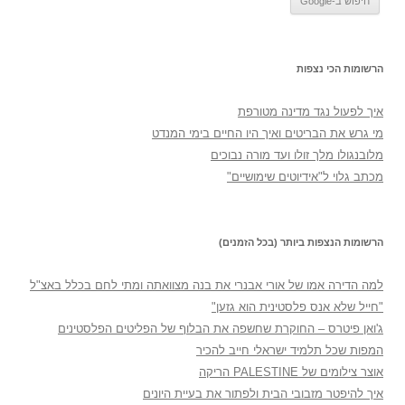
הרשומות הכי נצפות
איך לפעול נגד מדינה מטורפת
מי גרש את הבריטים ואיך היו החיים בימי המנדט
מלובנגולו מלך זולו ועד מורה נבוכים
מכתב גלוי ל"אידיוטים שימושיים"
הרשומות הנצפות ביותר (בכל הזמנים)
למה הדירה אמו של אורי אבנרי את בנה מצוואתה ומתי לחם בכלל באצ"ל
"חייל שלא אנס פלסטינית הוא גזען"
ג'ואן פיטרס – החוקרת שחשפה את הבלוף של הפליטים הפלסטינים
המפות שכל תלמיד ישראלי חייב להכיר
אוצר צילומים של PALESTINE הריקה
איך להיפטר מזבובי הבית ולפתור את בעיית היונים