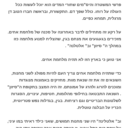
פרשי המשטרה והיס"מים שחורי המדים הוא יוכל לעשות ככל
העולה על רוחו. כולל שפך דם. התקשורת, ובראשה חברו הטוב דן
מרגלית, תמחא כפיים.
על רקע זה מתחילים לדבר באחרונה על סכנה של מלחמת אחים.
מזכירים בגעגועים את מנחם בגין, שהצליח למנוע מלחמה כזו
במהלך ה" סיזון" וב" אלטלנה" .
אני טוען כי בארץ הזו לא תהיה מלחמת אחים.
כדי שתהיה מלחמת אחים צריך העם להיות מפולג לשני מחנות,
השונאים זה את זה שנאת מוות. מחזיקים באמונות מנוגדות
ומוכנים להרוג ולהרג על אמונתם. זה היה המצב בתקופת ה"סיזון"
. השנאה התבטאה בחילופי מהלומות, חטיפות, עינויים, הסגרות
לשלטונות הבריטיים וגם רציחות. בגין, בגדלות נפש פטריוטית,
הכריז על הבלגה טוטלית.
וב" אלטלינה" היו שני מחנות חמושים, שאני כילד ראיתי במו עיני,
על שפת הים בתל אביב. זו הייתה חבית אבק שריפה שדי היה