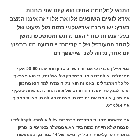
התנאי למלחמת אחים הוא קיום שני מחנות
אידאולוגיים השונאים אלו את אלו * זה איננו המצב
בארץ: יש מחנה אידיאולוגי כתום מול מיעוט של
בעלי עמדות כוח * העם מותש ומטושטש נמשך
למסר המעורפל של " קדימה" * הבועה הזו תתפוץ
יום אחד, נקווה לפני שיישפך דם
עמי איילון מכריז כי אם יהיה שר ביטחון הוא יפנה 50-60 אלף
מתנחלים. אולמרט רומז, ברמז דק של עגלונים, כי הוא מצפצף
על כל המתנחלים. בעמונה הוא נתן דוגמית למה הוא מתכוון.
וציפי לבני, שהייתה הדאודורנט של צוות החווה המושחת שהקיף
את שרון, אוטמת את נחיריה מן הצחנה העולה מן הצוות המקיף
את אולמרט.
אם יתאמתו תחזיות הסקרים בבחירות עלול אולמרט לקבל לידיו
עוצמה שלא הייתה כמוה בידי ראש ממשלה מאז ימי בן גוריון.
בחסות הפרקליטות, הבג"ץ, וסיעה של 44 גמדים, ובאמצעות