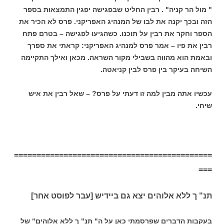
" מול הר קניה" . רבין החליט שבפגישה יפגין התמצאות בספר
הזה ובכך יקנה את לבו של המנהיג האפריקני. פרס לא הכיר את
הספר וחקר את רבין על תוכנו. כשהגיעו לפגישה – בטרם פתח
רבין את פיו – אמר פרס למנהיג האפריקני: קראתי את ספרך
ובאמת הוא מהווה בשבילי מקור השראה. מכאן ואילך התקיימה
השיחה בעיקר בין פרס לבין קניאטה.
עכשיו אתה מבין למה זו דעתי על פרס? – שאל רבין את איש
שיחי.
============================================
===
תנ" ך ללא אלוהים יצא גם ביידיש [עבר לפוסט אחר]
בעקבות הדברים שפרסמתי כאן על ה" תנ" ך ללא אלוהים" של