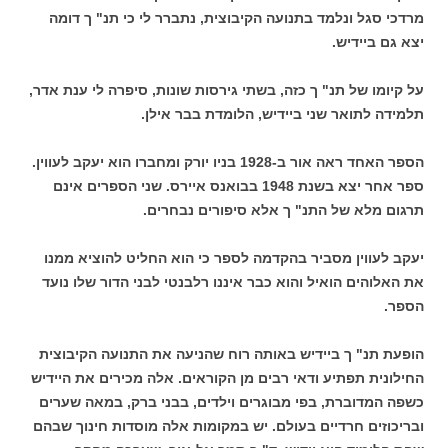
מרדכי סגל ונלמד בתנועה הקיבוצית, נתברר לי כי תנ" ך דומה
יצא גם ביידיש.
על קיומו של תנ" ך כזה, בשתי גירסות שונות, סיפרה לי ענת אדר,
תלמידה לתואר שני ביידיש, הלומדת בבר אילן.
הספר האחד ראה אור ב-1928 בניו יורק ומחברו הוא יעקב לעווין.
ספר אחר יצא בשנת 1948 בבואנס איירס. שני הספרים אינם
תרגום מלא של התנ" ך אלא סיפורים נבחרים.
יעקב לעווין מסביר בהקדמה לספר כי הוא החליט להוציא ממנו
את האלוהים הואיל והוא כבר איננו רלבנטי לבני הדור שלו נועד
הספר.
הופעת תנ" ך ביידיש באותה רוח שהניעה את התנועה הקיבוצית
החילונית תפתיע ודאי רבים מן הקוראים. אלה מכירים את היידיש
כשפה המדוברת, בפי מבוגרים וילדים, בבני ברק, במאה שערים
ובריכוזים חרדיים בעולם. יש במקומות אלה מוסדות חינוך שבהם