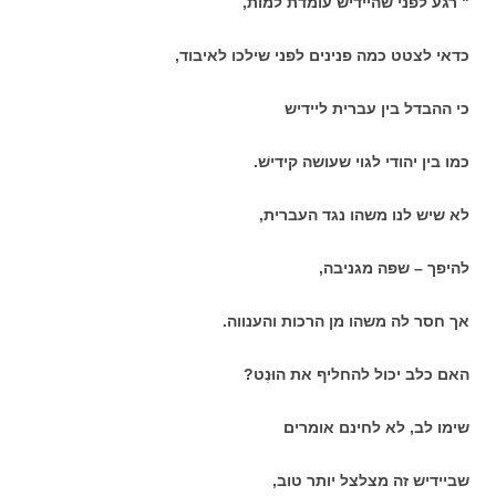
" רגע לפני שהיידיש עומדת למות,
כדאי לצטט כמה פנינים לפני שילכו לאיבוד,
כי ההבדל בין עברית ליידיש
כמו בין יהודי לגוי שעושה קידישׁ.
לא שיש לנו משהו נגד העברית,
להיפך – שפה מגניבה,
אך חסר לה משהו מן הרכות והענווה.
האם כלב יכול להחליף את הוּנְט?
שימו לב, לא לחינם אומרים
שביידיש זה מצלצל יותר טוב,