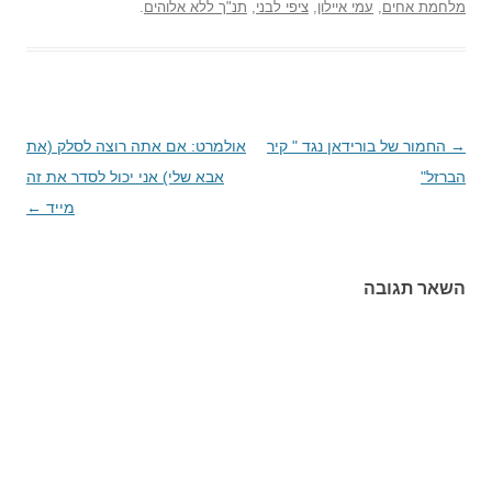
מלחמת אחים
,
עמי איילון
,
ציפי לבני
,
תנ"ך ללא אלוהים
.
→
ניווט
החמור של בורידאן נגד " קיר
אולמרט: אם אתה רוצה לסלק (את
הברזל"
בפוסטים
אבא שלי) אני יכול לסדר את זה
מייד
←
השאר תגובה