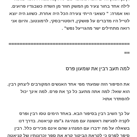
לילה אחד בחור צעיר מן המשק חוזר מן השדה כשבגדיו פרועים.
ואז אמרה: " כשאני הייתי צעירה הכל היה אחרת. כשזוג היה יוצא
לטייל היו מדברים על פושקין, דוסטוייבסקי, לרמונטוב. והיום אני
רואה מתחילים ישר מהגוייעל נפש" .
============================================
==
למה תעב רבין את שמעון פרס
את הסיפור הזה שמעתי מפי אחד האנשים המקורבים ליצחק רבין.
הוא שאל: למה אתה מתעב כל כך את פרס. למה אינך יכול
להסתדר אתו<
על כך השיב רבין בסיפור הבא. באחד הימים טסו רבין ופרס
לקניה לפגישה ראשונה עם מנהיגה ג"ומו קניאטה. בדרך דנו
בשאלה על מה ידברו עם המנהיג שהם אינם מכירים כלל. רבין
סיפר לפרס כי לקראת הביקור קרא את ספר זכרונותיו של קניאטה