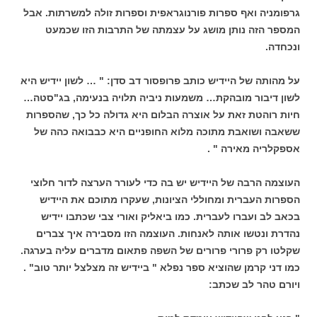
גרפומניה ואף ספרות פורנוגראפית וספרות זולה למשרתות. אבל
המספר הזה נותן מושג על עצמתה של התרבות הזו שכמעט
ונכחדה.
על מהותה של היידיש כותב פרופסור דב סדן: " … לשון יידיש היא
לשון דיבור מובהקת… משמעות ניביה תלויה בנעימה, בג"סטה…
חיות רוהטת זאת על אוצרה הבלום היא גדולה כל כך, שהספרות
ששאבה ושואבת מתוכה מלוא החופניים היא כבבואה כהה של
אספקלריה מאירה " .
העוצמה הרבה של היידיש יש בה כדי לעורר הערצה לדור חלוצי
הספרות העברית ומחוללי הציונות, שעקרו מתוכם את היידיש
בכאב לב ועברו לעברית. כמו ביאליק ואורי צבי שכתבו יידיש
נהדרת ונטשו אותה לאנחות. העוצמה הזו מסבירה איך צברים
שקלטו רק פרורי פרורים של השפה פתאום מדברים עליה בערגה.
כמו דני קרמן שהוציא ספר נפלא " ביידיש זה מצלצל יותר טוב" .
ויורם טהר לב שכתב: