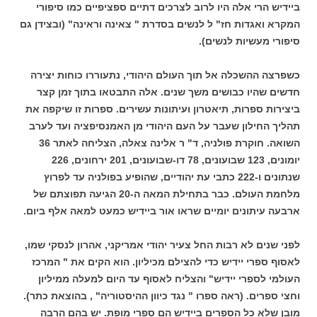
ביידיש הרי אלה היו לרוב לצרכים דתיים ספציפיים כמו סיפורי
המקרא ואגדות חז" ל לנשים בסדרת " צאינה וראינה" (ובצידן גם
סיפורי מעשיות לנשים).
כשפרצה ההשכלה אל תוך העולם היהודי, נתעוררו כוחות יצירה
חדשים שהיו כבושים משך שנים. אלה התבטאו בתוך זמן קצר
ביצירות ספרות, תיאטרון ועיתונות עשירים. ספרות זו שיקפה את
תהליך החילון שעבר על העם היהודי מן האמנסיפציה ועד לערב
השואה. חוקרת פולניה, ד" ר אלינה צאלה, הצליחה לאתר 36
יומונים, 123 שבועונים, 78 דו-שבועונים, 201 ירחונים, 226
שנתונים ו-222 כתבי עת יהודיים, שהופיע בפולניה עד לפרוץ
מלחמת העולם. כבר בתחילת המאה ה-20 הגיעה תפוצתם של
ארבעה עיתונים יומיים שראו אור ביידיש כמעט למאה אלף ביום.
לפני שנים לא רבות החל צעיר יהודי אמריקני, אהרון לנסקי שמו,
לאסוף ספרי יידיש כדי להצילם מכיליון. הוא הקים את " המרכז
העולמי לספרי יידיש" והצליח לאסוף עד היום למעלה ממיליון
וחצי ספרים. (ראה ספרו " נגד כיוון ההיסטוריה" , בהוצאת כתר).
מובן שלא כל הספרים ביידיש הם ספרי מופת. יש בהם הרבה