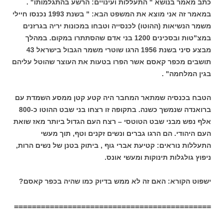
כתב מאמר בנושא " התעללות ועינויים: הרשע בהתגלמותו" .
במאמר זה אני מוצא את המשפט הבא: " בשנת 1993 נכנסו חיילי
משמר הנשיאות (ההוטו) לכנסייה וטבחו במכונות יריה בגרזנים
במצ"טות ובסכינים 1200 בני אדם שהסתתרו במקום. במהלך
מבצע סיני בשנת 1956 הרגו שוטרי משמר הגבול בישראל 43
תושבים מכפר קאסם אשר הפרו בטעות את העוצר שהוטל עליהם
בגין המלחמה" .
הטבח בכנסיה שמתאר המחבר היה קטע קטן ממסע השמדת עם
ברואנדה שנמשך כשנה. בתקופה זו רצחו בני שבט ההוטו כ-800
אלף נפש מבני שבט הטוטסי – רצח העם הגדול ביותר מאז שואת
העם היהודי. הם הרגו גברים ונשים זקנים וטף, תוך מעשי
התעללות נוראים: קטיעת אברי גוף , ביתוק בטנן של נשים הרות,
ניפוץ גולגלות תינוקות ומעשי אונס.
ישפוט הקורא: האם זה לא ממש בדיוק כמו שהיה בכפר קאסם?
============================================