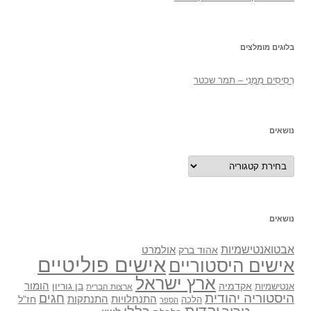
בלוגים מומלצים
רְסִיסִים מִמֶנִי – תמר שכטר
נושאים
נושאים
נושאים
אבטואנטישמיות
אולמרט
אהוד ברק
אישים פוליטיים
אישים היסטוריים
ארץ ישראל
אקדמיה
בן גוריון
הומור
אנטישמיות
ארצות הברית
היסטוריה יהודית
חגים
התנתקות
התנחלויות
חז"ל
הלכה
הספר