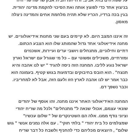
בניצוץ אחד כדי לפוצץ אותה ואת הסיכוי להקמת מדינה יהודית.
בגין בכה ברדיו, הכריז שלא תהיה מלחמת אחים והמדינה ניצלה
מאסון.
זה איננו המצב היום. לא קיימים בעם שני מחנות אידיאולוגיים. יש
מחנה אידיאולוגי אחד גדול שהמותג שלו הוא הצבע הכתום.
דתיים וחילוניים, מתנחלים ויושבי ערים ועיירות, אשכנזים
ומזרחיים, משכילים ופשוטי עם – כל מי שגורל עם ישראל וארץ
ישראל נוגע לליבו. המחנה הזה ניסה להגיד " יש לנו אהבה והיא
תנצח" . הוא הובס בחיבוקים ובדמעות בגוש קטיף. בעמונה הוא
כבר אמר יש לנו אהבה לארץ הזו ולעם הזה, אבל לא למחריביו.
וכבר נשפך דם.
המחנה האידיאולוגי האחר איננו מחנה. זהו אוסף של יהודים
שונאי עצמם, אכולי שנאה ל" מתנחלים" ולכל מה שריח יהודי
וציוני נודף ממנו. אלה הם השטינקרים של " שלום עכשיו"
שמצלמים כל בית יהודי " בלתי חוקי" . עם אלה נמנים אנשי " גוש
שלום" , היוצאים מכליהם כדי להחניף ולשבח כל דבר שריח