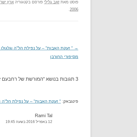
פוסט
מאת
זאב גלילי
פורסם בקטגוריה
ארץ ישר
.
2006
→
ניווט
" זעקת האבות" – על נפילת הל"ה וגלגולו
בפוסטים
מסיפורי החורבן
3 תגובות בנושא “
המורשת של רחבעם ז
פינגבאק:
" זעקת האבות" – על נפילת הל"ה וג
Rami Tal
12 באפריל 2016 בשעה 19:45