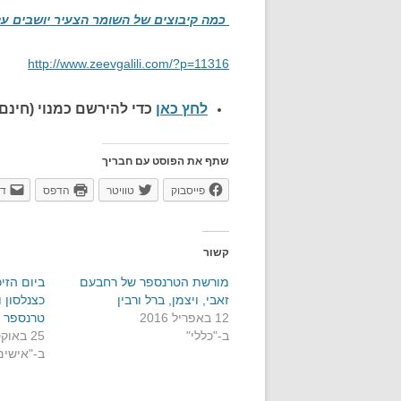
כמה קיבוצים של השומר הצעיר יושבים ע
http://www.zeevgalili.com/?p=11316
לחץ כאן
כדי להירשם כ
מנוי (חינם)
שתף את הפוסט עם חבריך
פייסבוק
טוויטר
הדפס
דו
קשור
מורשת הטרנספר של רחבעם
ביום הזיכ
זאבי, ויצמן, ברל ורבין
כצנלסון ו
12 באפריל 2016
טרנספר
ב-"כללי"
25 באוקטובר 2017
ב-"אישים