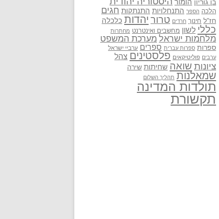
היסטוריה יהודית
בן גוריון
הומור
חגים
התנתקות
התנחלויות
הלכה
הספר
יהדות
טרור
חז"ל
כלכלה
חינוך
חרדים
כללי
לשון
מחשבים ואינטרנט
מחתרות
מלחמות ישראל
מערכת המשפט
ספרים
ספרות
ערביי ישראל
ספרות עברית
פלסטינים
צהל
פוליטיקאים
ערבים
שואה
ציונות
שחיתות
שירה
שמאלנות
תהליך השלום
תולדות המדינה
תקשורת