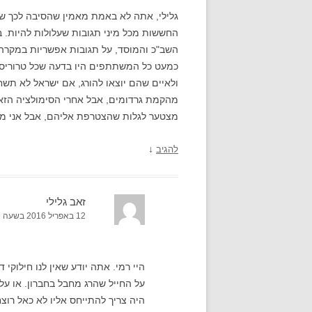
גלילי, אתה לא באמת מאמין שהסיבה לכך שי
השב"כ והמוסד, על תגובות אפשריות במקרה שק
כמעט כל המשתתפים היו בדעה שכל טרוריסט ב
ולאיים שהם יוצאו להורג, אם ישראל לא תשח
מהקמת גרדומים, אבל אחרי הסימולציה הזאת 
מצטער לגלות שהצטרפת אליהם, אבל אני ממ
↓
להגיב
זאב גלילי
12 באפריל 2016 בשעה 23:49
היי רמי. אתה יודע שאין לנו חילוקי
על החייל שהרג מחבל בחברון. או על
היה צריך להתייחס אליו לא כאל רו