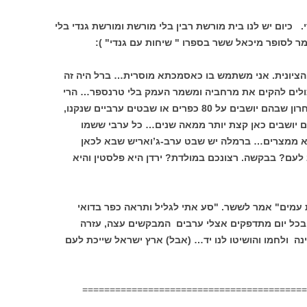
. כיום יש לנו בית מורשת רבין בלי מורשת ומורשת גנדי בלי
ר לסופר מיכאל ששר בספרו " שיחות עם גנדי" ):
ציונית. אני משתמש בו כאסמכתא מוסרית… ברל היה זה
יכולים להקים את מרחביה ומשמר העמק בלי טרנספר… הרי
של השומר הצעיר עד האחרון שבהם יושבים על 80 כפרים או שבטים ערביים שנקנו,
ם יושבים כאן קצת יותר ממאה שנים… כל ערבי ששמו
א ממצרים… ברמלה יש שבט ערב-ג’ואריש שבא לכאן
ם? בבקשה. רצונכם במולדת? ירדן היא פלסטין והיא
ת עמים" אמר לששר. "סע אתי לגליל ותראה כפר בדואי
כל יום מתדפקים אצלי ערבים המבקשים עצה, עזרה
ינה ולחמו והושיטו לנו יד… (אבל) ארץ ישראל שייכת לעם
=========================================