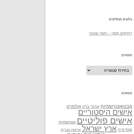
בלוגים מומלצים
רְסִיסִים מִמֶנִי – תמר שכטר
נושאים
נושאים
נושאים
אבטואנטישמיות
אולמרט
אהוד ברק
אישים היסטוריים
אישים פוליטיים
אנטישמיות
ארץ ישראל
אקדמיה
ארצות הברית