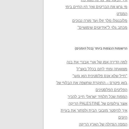
מי גרש את הבריטים ואיך היו החיים בימי
המנדט
מלובנגולו מלך זולו ועד מורה נבוכים
מכתב גלוי ל"אידיוטים שימושיים"
הרשומות הנצפות ביותר (בכל הזמנים)
למה הדירה אמו של אורי אבנרי את בנה
מצוואתה ומתי לחם בכלל באצ"ל
"חייל שלא אנס פלסטינית הוא גזען"
ג'ואן פיטרס – החוקרת שחשפה את הבלוף של
הפליטים הפלסטינים
המפות שכל תלמיד ישראלי חייב להכיר
אוצר צילומים של PALESTINE הריקה
איך להיפטר מזבובי הבית ולפתור את בעיית
היונים
המפה הגדולה של הארץ הריקה