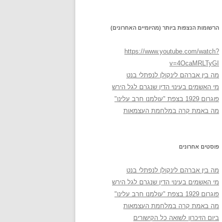
הרשומות הנצפות ביותר (מהיומיים האחרונים)
https://www.youtube.com/watch?
v=4OcaMRLTyGI
מה בין אברהם לינקולן לנפתלי בנט
מי האשמים בעינוי הדין שנגרם לגל הירש
פוגרום 1929 בצפת "עולמנו חרב עלינו"
מה באמת קרה במלחמת העצמאות
פוסטים אחרונים
מה בין אברהם לינקולן לנפתלי בנט
מי האשמים בעינוי הדין שנגרם לגל הירש
פוגרום 1929 בצפת "עולמנו חרב עלינו"
מה באמת קרה במלחמת העצמאות
ביום הזיכרון לשואה כל הקישורים