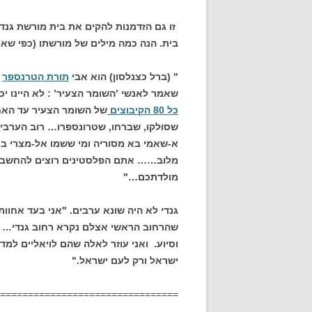
זו גם הזדמנות להקים את בית מורשת גנדי
בית.
הנה כמה מילים של מורשתו (כפי שאמ
" (ברל כצנלסון) הוא אבי
תורת הטרנספר
ה
שאמר לאנשי ’השומר הצעיר’ : לא היינו 
כל 80 הקיבוצים
שסולקו, שברחו, שטרונספרו… רוב הערבי
א-שאמי בא מסוריה ומי ששמו אל-מצרי ב
מלוב…… אתם הפלסטינים רוצים להחשב לע
מולדתכם…"
גנדי לא היה שונא ערבים. "אני בעד אחוו
שהרחוב הראשי אצלם נקרא רחוב גנדי… ב
וסיוע. ואני עוזר לאלה שהם לויאליים למד
ישראל ורק לעם ישראל."
================================