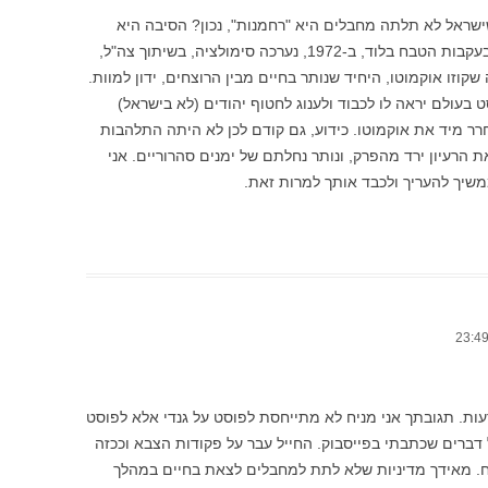
שראל לא תלתה מחבלים היא "רחמנות", נכון? הסיבה היא
החששות מכל מיני תגובות שעלולות להיות. בעקבות הטבח בלוד, ב-1972, נערכה סימולציה, בשיתוך צה"ל,
וזו אוקמוטו, היחיד שנותר בחיים מבין הרוצחים, ידון למוות.
עולם יראה לו לכבוד ולענוג לחטוף יהודים (לא בישראל)
רר מיד את אוקמוטו. כידוע, גם קודם לכן לא היתה התלהבות
הרעיון ירד מהפרק, ונותר נחלתם של ימנים סהרוריים. אני
שיך להעריך ולכבד אותך למרות זאת.
 דעות. תגובתך אני מניח לא מתייחסת לפוסט על גנדי אלא לפוסט
 דברים שכתבתי בפייסבוק. החייל עבר על פקודות הצבא וככזה
צח. מאידך מדיניות שלא לתת למחבלים לצאת בחיים במהלך