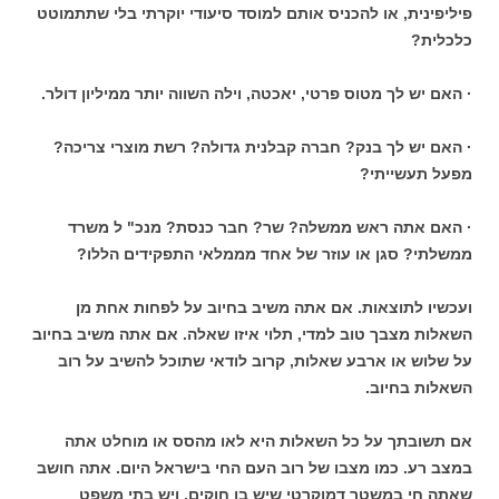
פיליפינית, או להכניס אותם למוסד סיעודי יוקרתי בלי שתתמוטט
כלכלית?
· האם יש לך מטוס פרטי, יאכטה, וילה השווה יותר ממיליון דולר.
· האם יש לך בנק? חברה קבלנית גדולה? רשת מוצרי צריכה?
מפעל תעשייתי?
· האם אתה ראש ממשלה? שר? חבר כנסת? מנכ" ל משרד
ממשלתי? סגן או עוזר של אחד מממלאי התפקידים הללו?
ועכשיו לתוצאות. אם אתה משיב בחיוב על לפחות אחת מן
השאלות מצבך טוב למדי, תלוי איזו שאלה. אם אתה משיב בחיוב
על שלוש או ארבע שאלות, קרוב לודאי שתוכל להשיב על רוב
השאלות בחיוב.
אם תשובתך על כל השאלות היא לאו מהסס או מוחלט אתה
במצב רע. כמו מצבו של רוב העם החי בישראל היום. אתה חושב
שאתה חי במשטר דמוקרטי שיש בו חוקים. ויש בתי משפט