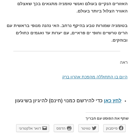
האזורים הנקיים בעולם ואנשי טזמניה מתגאים בכך שאצלם
האוויר הצלול ביותר בעולם.
בטזמניה שמורות טבע בהיקף נרחב. האי נהנה מנופי בראשית עם
הרים טרשיים וחופי ים פראיים, עם יערות עד ואגמים כחולים
ובוהקים.
ראה
היום בו התחוללה מהפכת אהרון ברק
לחץ כאן
כדי להירשם כ
מנוי (חינם) להיגיון בשיגעון
שתף את הפוסט עם חבריך
פייסבוק
טוויטר
הדפס
דואר אלקטרוני