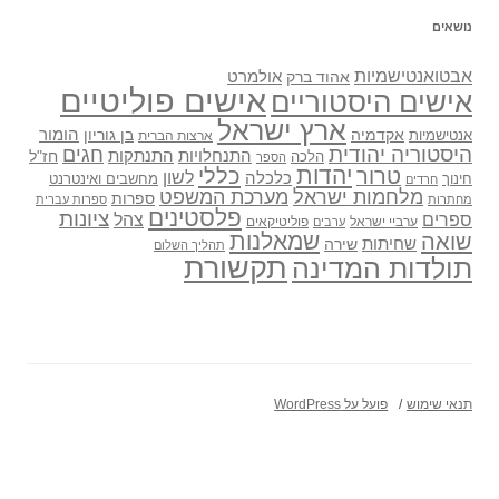
נושאים
אבטואנטישמיות
אולמרט
אהוד ברק
אישים פוליטיים
אישים היסטוריים
ארץ ישראל
אקדמיה
בן גוריון
הומור
אנטישמיות
ארצות הברית
היסטוריה יהודית
חגים
התנתקות
התנחלויות
חז"ל
הלכה
הספר
יהדות
כללי
טרור
לשון
כלכלה
מחשבים ואינטרנט
חינוך
חרדים
מלחמות ישראל
מערכת המשפט
ספרות
מחתרות
ספרות עברית
פלסטינים
ציונות
ספרים
צהל
ערביי ישראל
פוליטיקאים
ערבים
שואה
שמאלנות
שחיתות
שירה
תהליך השלום
תקשורת
תולדות המדינה
תנאי שימוש
פועל על WordPress