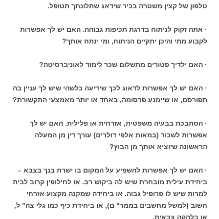
טלפון של קצין משטרה בכיר שידאג שתלונתך תטופל.
· אתה זקוק לניתוח בדרגת תכיפות גבוהה. האם יש לך אפשרות
לקבוע מתי והיכן יתקיים הניתוח, ומי ינתח אותך?
· האם ילדיך פטורים מתשלום שכר לימוד לאוניברסיטה?
· האם יש לך אפשרות לדאוג לכך שידיעה כלשהי שיש לך עניין בה
תפורסם, או שיימנע פרסומה, באחד או יותר מאמצעי התקשורת?
· הסתבכת בבעיה משפטית, אזרחית או פלילית. האם יש לך
אפשרות לשכור (במאות אלפי דולרים) עורך דין מן המעלה
הראשונה שיוציא אותך מן הבוץ?
· האם יש לך אפשרות להשפיע על המקום בו ישרת בנך בצבא –
ביחידת עילית מובחרת שיש לה ביקוש רב. או לחילופין קרוב לבית
למרות שיש לו פרופיל גבוה. או ביחידה שמקנה מקצוע אזרחי
חשוב (למשל מחשבים בממר" ם), או ביחידת כיף כמו גלי צה" ל,
או בלהקה צבאית.