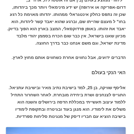
דרום-אפריקה או אירופה) יש ידע מינימאלי ויותר מכך ביהדותו,
שכן זה נתפס כחלק אינטגראלי ממהותו. יהדותו מאוימת כל רגע
בחו" ל מעצם שהייתו שם, וברגע שהוא יאבד קשר ליהדות, הוא
יאבד את זהותו. באופן פרדוקסאלי, המצב בארץ הוא הפוך בדיוק.
מכיוון שאנו בישראל, אין כבר שום הכרח בסממן יהודי מלבד
מדינת ישראל, וגם משם אנחנו כבר בדרך החוצה.
הדברים ידועים, אבל נחווים אחרת כשחווים אותם מחוץ לארץ.
האי הנקי בעולם
אליסף שוויקה, בן 25, למד בישיבת נתיב מאיר ובישיבת עתניאל.
התגייס לצנחנים ושרת ביחידה מובחרת. לאחר השחרור התחיל
ללמוד עיצוב תעשייתי במכללת הדסה בירושלים והשנה הוא
משלים את לימודיו. הוא מנגן בעוד ובגיטרה ובתקופת לימודיו
בישיבה הוציא עם חבריו דיסק של מנגינות סליחות ספרדיות.