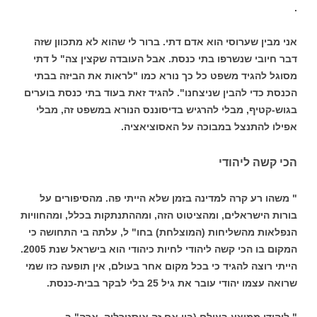
.
אני מבין שערוסי הוא אדם דתי. ברור לי שהוא לא מתכוון שזה
דבר חיובי שנשרפו בתי כנסת. אבל העובדה שקצין צה" ל דתי
מסוגל להגיד משפט כל כך נורא כמו "לראות את הביזה בבתי
הכנסת כדי להבין שניצחנו". להגיד זאת בעוד בתי כנסת בוערים
בגוש-קטיף, מבלי להרגיש בדיסוננס הנורא במשפט זה, מבלי
אפילו להתנצל במבוכה על האסוציאציה.
הכי קשה ליהודי
" משהו רע קרה למדינה בזמן שלא הייתי פה. מהסיפורים על
בורות הישראלים, ומהציטוט הזה, ומההתנתקות בכלל, ומהחוויות
הנפלאות מהשליחות (המוצלחת) בחו" ל, עלתה בי התחושה כי
המקום בו הכי קשה ליהודי לחיות כיהודי הוא בישראל שנת 2005.
הייתי רוצה להגיד כי בכל מקום אחר בעולם, אין תופעה כזו שמי
שרואה עצמו יהודי עובר את גיל 25 בלי לבקר בבית-כנסת.
" ליהודי ממוצע בעולם (בין אם זה אוסטרליה, ארה" ב,