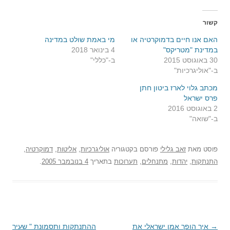
קשור
האם אנו חיים בדמוקרטיה או
מי באמת שולט במדינה
במדינת "מטריקס"
4 בינואר 2018
30 באוגוסט 2015
ב-"כללי"
ב-"אוליגרכיות"
מכתב גלוי לארז ביטון חתן
פרס ישראל
2 באוגוסט 2016
ב-"שואה"
פוסט
מאת
זאב גלילי
פורסם בקטגוריה
אוליגרכיות
,
אליטות
,
דמוקרטיה
,
התנתקות
,
יהדות
,
מתנחלים
,
תערוכות
בתאריך
4 בנובמבר 2005
.
→
ניווט
איך הופך אמן ישראלי את
ההתנתקות ותסמונת " שעיר