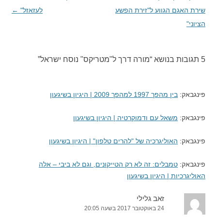
בפוסטים
שירת האגם הגווע ל"זירת הפשע
לעזאזל"
←
הציוני"
5 תגובות בנושא “
מורה דרך ל"מטריקס" נוסח ישראל
”
פינגבאק:
בין מהפך 1997 למהפך 2009 | היגיון בשיגעון
פינגבאק:
משאל עם ודמוקרטיה | היגיון בשיגעון
פינגבאק:
האוליגרכיה של "להרים טלפון" | היגיון בשיגעון
פינגבאק:
טמבלים: זה לא רק הטייקונים, וגם לא ביבי – אלה
האוליגרכיות | היגיון בשיגעון
זאב גלילי
24 באוקטובר 2017 בשעה 20:05