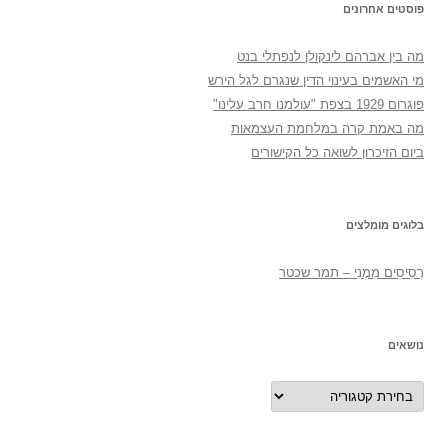
פוסטים אחרונים
מה בין אברהם לינקולן לנפתלי בנט
מי האשמים בעינוי הדין שנגרם לגל הירש
פוגרום 1929 בצפת "עולמנו חרב עלינו"
מה באמת קרה במלחמת העצמאות
ביום הזיכרון לשואה כל הקישורים
בלוגים מומלצים
רְסִיסִים מִמֶנִי – תמר שכטר
נושאים
נושאים