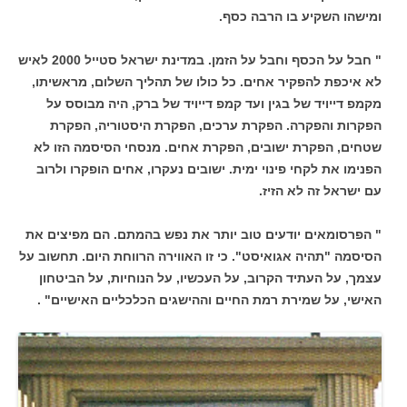
ומישהו השקיע בו הרבה כסף.
" חבל על הכסף וחבל על הזמן. במדינת ישראל סטייל 2000 לאיש
לא איכפת להפקיר אחים. כל כולו של תהליך השלום, מראשיתו,
מקמפ דייויד של בגין ועד קמפ דייויד של ברק, היה מבוסס על
הפקרות והפקרה. הפקרת ערכים, הפקרת היסטוריה, הפקרת
שטחים, הפקרת ישובים, הפקרת אחים. מנסחי הסיסמה הזו לא
הפנימו את לקחי פינוי ימית. ישובים נעקרו, אחים הופקרו ולרוב
עם ישראל זה לא הזיז.
" הפרסומאים יודעים טוב יותר את נפש בהמתם. הם מפיצים את
הסיסמה "תהיה אגואיסט". כי זו האווירה הרווחת היום. תחשוב על
עצמך, על העתיד הקרוב, על העכשיו, על הנוחיות, על הביטחון
האישי, על שמירת רמת החיים וההישגים הכלכליים האישיים" .