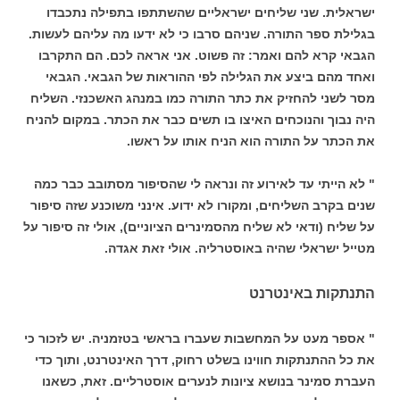
ישראלית. שני שליחים ישראליים שהשתתפו בתפילה נתכבדו
בגלילת ספר התורה. שניהם סרבו כי לא ידעו מה עליהם לעשות.
הגבאי קרא להם ואמר: זה פשוט. אני אראה לכם. הם התקרבו
ואחד מהם ביצע את הגלילה לפי ההוראות של הגבאי. הגבאי
מסר לשני להחזיק את כתר התורה כמו במנהג האשכנזי. השליח
היה נבוך והנוכחים האיצו בו תשים כבר את הכתר. במקום להניח
את הכתר על התורה הוא הניח אותו על ראשו.
" לא הייתי עד לאירוע זה ונראה לי שהסיפור מסתובב כבר כמה
שנים בקרב השליחים, ומקורו לא ידוע. אינני משוכנע שזה סיפור
על שליח (ודאי לא שליח מהסמינרים הציוניים), אולי זה סיפור על
מטייל ישראלי שהיה באוסטרליה. אולי זאת אגדה.
התנתקות באינטרנט
" אספר מעט על המחשבות שעברו בראשי בטזמניה. יש לזכור כי
את כל ההתנתקות חווינו בשלט רחוק, דרך האינטרנט, ותוך כדי
העברת סמינר בנושא ציונות לנערים אוסטרליים. זאת, כשאנו