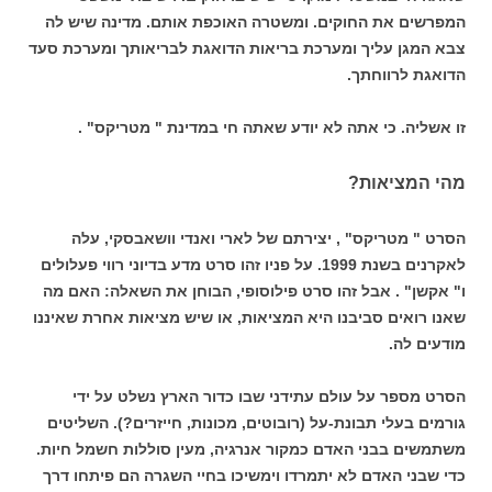
המפרשים את החוקים. ומשטרה האוכפת אותם. מדינה שיש לה
צבא המגן עליך ומערכת בריאות הדואגת לבריאותך ומערכת סעד
הדואגת לרווחתך.
זו אשליה. כי אתה לא יודע שאתה חי במדינת " מטריקס" .
מהי המציאות?
הסרט " מטריקס" , יצירתם של לארי ואנדי וושאבסקי, עלה
לאקרנים בשנת 1999. על פניו זהו סרט מדע בדיוני רווי פעלולים
ו" אקשן" . אבל זהו סרט פילוסופי, הבוחן את השאלה: האם מה
שאנו רואים סביבנו היא המציאות, או שיש מציאות אחרת שאיננו
מודעים לה.
הסרט מספר על עולם עתידני שבו כדור הארץ נשלט על ידי
גורמים בעלי תבונת-על (רובוטים, מכונות, חייזרים?). השליטים
משתמשים בבני האדם כמקור אנרגיה, מעין סוללות חשמל חיות.
כדי שבני האדם לא יתמרדו וימשיכו בחיי השגרה הם פיתחו דרך