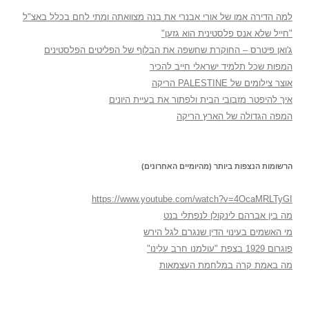
למה הדירה אמו של אורי אבנרי את בנה מצוואתה ומתי לחם בכלל באצ"ל
"חייל שלא אנס פלסטינית הוא גזען"
ג'ואן פיטרס – החוקרת שחשפה את הבלוף של הפליטים הפלסטינים
המפות שכל תלמיד ישראלי חייב להכיר
אוצר צילומים של PALESTINE הריקה
איך להיפטר מזבובי הבית ולפתור את בעיית היונים
המפה הגדולה של הארץ הריקה
הרשומות הנצפות ביותר (מהיומיים האחרונים)
https://www.youtube.com/watch?v=4OcaMRLTyGI
מה בין אברהם לינקולן לנפתלי בנט
מי האשמים בעינוי הדין שנגרם לגל הירש
פוגרום 1929 בצפת "עולמנו חרב עלינו"
מה באמת קרה במלחמת העצמאות