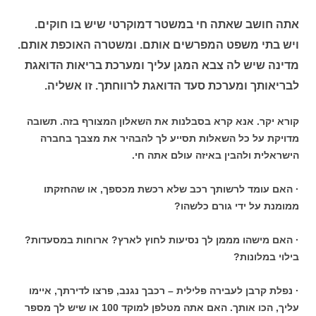
אתה חושב שאתה חי במשטר דמוקרטי שיש בו חוקים.
ויש בתי משפט המפרשים אותם. ומשטרה האוכפת אותם.
מדינה שיש לה צבא המגן עליך ומערכת בריאות הדואגת
לבריאותך ומערכת סעד הדואגת לרווחתך. זו אשליה.
קורא יקר. אנא קרא בסבלנות את השאלון המצורף בזה. תשובה
מדויקת על כל השאלות תסייע לך להבהיר את מצבך בחברה
הישראלית ולהבין באיזה עולם אתה חי.
· האם עומד לרשותך רכב שלא רכשת מכספך, או שהחזקתו
ממומנת על ידי גורם כלשהו?
· האם מישהו מממן לך נסיעות לחוץ לארץ? ארוחות במסעדות?
בילוי במלונות?
· נפלת קרבן לעבירה פלילית – רכבך נגנב, פרצו לדירתך, איימו
עליך, הכו אותך. האם אתה מטלפן למוקד 100 או שיש לך מספר