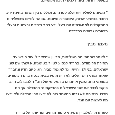
בנושאי יהדות וציונות לנערי תיכון מקומיים.
" המיונים לשליחויות אלה קפדניים, וכוללים בין השאר בחינת ידע
רחבה בנושאי יהדות, היסטוריה וציונות. גם החילוניים שבשליחים
המתקבלים למסגרת זו הם בעלי ידע רחב ביהדות ובציונות ובעלי
כישורים גבוהים בהדרכה.
מעמד מביך
" לאחר שהסתיימה השליחות, מכיוון שנשאר לי עוד חודש עד
תחילת הלימודים, בחרתי לנסוע לטיול בטזמניה. פגשתי שם שני
ישראלים, בני 24, והייתי עד למעמד מביך. הגיע יום הדין ונתברר
שאחד משני הישראלים לא היה מימיו בבית כנסת ביום הכיפורים.
במוצאי החג הזמין אותנו הרב המקומי של חב" ד להבדלה. הרב
ביקש לכבד את שני הישראלים בהחזקת נר ההבדלה אך הם
סרבו. מימיהם לא נכחו במעמד כזה לא ידעו מהי הבדלה ולא ידעו
מה לעשות עם הנר.
כשחזרתי למלבורן שמעתי סיפור מדהים עוד יותר על בורות