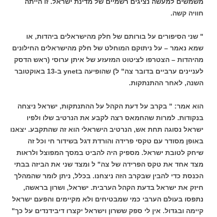
משמשים למעשה נציגים רשמיים של מדינת ישראל. זו הייתה
חוויה קשה.
" שני הסיפורים על בורותם של חלק מהישראלים ביהדות, או
שמא נאמר – על ניתוקם המוחלט של חלק מהישראלים החילונים
מהיהדות – הצטרפו לציטוט המזעזע של איתן ערוסי (ראש הדסק
לעניינים ערביים בדובר צה" ל) שהופיעה בynet ב-13 באוקטובר
השנה, לאחר ההתנתקות.
הוא אמר: " בקרב על דעת הקהל על ההתנתקות, ישראל ניצחה
בנקודות. למרות שהחמאס רצה לקבע את הנרטיב שלו ולפיו
ישראל נסוגה תחת אש, הנרטיב הישראלי הוא זה שהתקבע. יצאנו
באופן מסודר עם טקסי פרידה והורדת דגל בשידור חי וכל זה
שיחק לטובת ישראל. מספיק היה להביט במסך המפוצל ולראות
מצד אחד את טקס הפרידה של צה" ל ומצד שני את הביזה בבתי
הכנסת כדי להבין שבקרב הזה ניצחנו. בכלל, ניתן לומר שהמהלך
חיזק את ישראל בדעת הקהל הערבית. ישראל, ושרון בראשה,
נתפסו בעולם הערבי כמי שמבטיחים ולא מקיימים והפעם ישראל
קיימה ובגדול. אין לי ספק ששרון וישראל יקצרו דיבידנדים על כך"