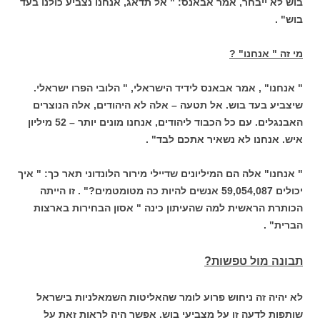
בוש לא ייבחר, אמר אבאנס: " אל תדאג, אנחנו נצביע כולנו בעד
בוש" .
מי זה " אנחנו" ?
" אנחנו" , אמר אבאנס לידיד הישראלי, " הלובי הפרו ישראלי.
שיצביע בעד בוש. אל תטעה – אלה לא היהודים, אלה הנוצרים
האבנגלים. עם כל הכבוד ליהודים, אנחנו מונים יותר – 52 מיליון
איש. אנחנו לא נשאיר אתכם לבד" .
" אנחנו" אלה הם המיליונים שדיילי מירור הלונדוני תאר כך: " איך
יכולים 59,054,087 אנשים להיות כה מטומטמים?" . זו הייתה
הכותרת הראשית למה שהעיתון כינה " אסון הבחירות בארצות
הברית" .
תבונה מול טפשות?
לא יהיה זה ניחוש פרוע לומר שהאליטות השמאלניות בישראל
שותפות לדעה זו על מצביעי בוש. אפשר היה לראות זאת על