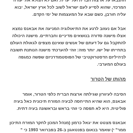
המרכזי, שהוא לסייע לעם ישראל לשוב לכל ארץ ישראל, יבוא
עליה חורבן, כשם שבא על המעצמות של ימי הקדם.
אבל אם נעזוב לרגע את התיאולוגיה המניעה את אבאנס נמצא
אצלו מישנה סדורה בנושאים מדיניים וחברתיים. מישנה היכולה
להתקבל גם על דעתם של אנשים שאינם מצפים לגאולת העולם
בתחייתו של ישו. יותר מזה: זוהי להערכתי מישנה הנותנת תשובה
לניהיליזם הדסטרוקטיבי של הפוסטמודרניזם שפשה כמגפה
בעולם המערבי.
מהותו של הטרור
הסיבה לעיוורון שגילתה ארצות הברית כלפי הטרור, אומר
אבאנס, הוא שהיא התייחסה לבעיה המזרח תיכונית כאל בעיה
פוליטית. היא לא תפסה כי זוהי בראש ובראשונה בעיה דתית.
אבאנס מצטט את יגאל כרמון (מנהל המכון לחקר המזרח התיכון
ממר" י) שאמר בנאום בפנטאגון ב-26 בפברואר 1993 כי "