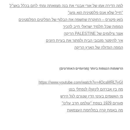
למה הדירה אמו של אורי אבנרי את בנה מצוואתה ומתי לחם בכלל באצ"ל
"חייל שלא אנס פלסטינית הוא גזען"
ג'ואן פיטרס – החוקרת שחשפה את הבלוף של הפליטים הפלסטינים
המפות שכל תלמיד ישראלי חייב להכיר
אוצר צילומים של PALESTINE הריקה
איך להיפטר מזבובי הבית ולפתור את בעיית היונים
המפה הגדולה של הארץ הריקה
הרשומות הנצפות ביותר (מהיומיים האחרונים)
https://www.youtube.com/watch?v=4OcaMRLTyGI
מה בין אברהם לינקולן לנפתלי בנט
מי האשמים בעינוי הדין שנגרם לגל הירש
פוגרום 1929 בצפת "עולמנו חרב עלינו"
מה באמת קרה במלחמת העצמאות