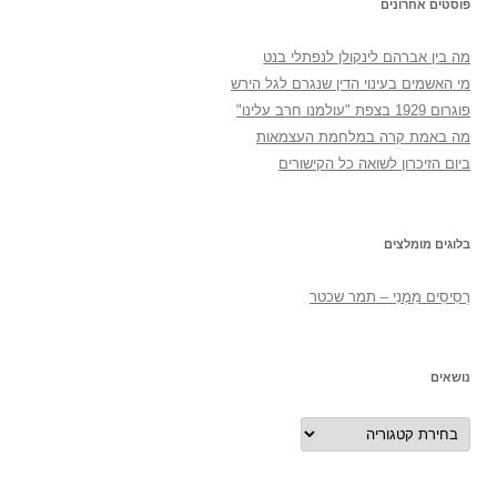
פוסטים אחרונים
מה בין אברהם לינקולן לנפתלי בנט
מי האשמים בעינוי הדין שנגרם לגל הירש
פוגרום 1929 בצפת "עולמנו חרב עלינו"
מה באמת קרה במלחמת העצמאות
ביום הזיכרון לשואה כל הקישורים
בלוגים מומלצים
רְסִיסִים מִמֶנִי – תמר שכטר
נושאים
נושאים