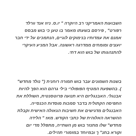
השבועות האמריקני רב היוקרה " יו.ס. ניוז אנד וורלד
רפורט" , פירסם בשעתו מאמר בו טען כי בוש מבסס
אמנם את עמדותיו בנימוקים לוגיים, הנתמכים על ידי חבר
יועצים ומומחים ממדרגה ראשונה. אבל המניע העיקרי
להתנהגותו של בוש הוא דתי.
בשנות השמונים עבר בוש תמורה רוחנית (" נולד מחדש"
). בהשפעת המטיף הפופולרי בילי גרהם הוא הפך להיות
אבנגלי. האבנגליזם היא תנועה פרוטסנטית, השוללת את
התפיסה הקתולית בדבר סמכות מוסדות הכנסייה.
האבנגלים מדגישים את חשיבות הגאולה האישית וקבלת
ההשראה האלוהית של כתבי הקודש. מאז " הלידה
מחדש" שלו מתנזר בוש מן השתייה, מתפלל מדי יום
וקורא בתנ" ך ובמיוחד במזמורי תהילים.