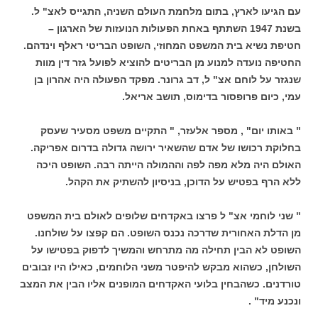
עם הגיעו לארץ, בתום מלחמת העולם השניה, התגייס לאצ" ל.
בשנת 1947 השתתף באחת הפעולות הנועזות של הארגון –
חטיפת נשיא בית המשפט המחוזי, השופט הבריטי ראלף וינדהם.
החטיפה נועדה למנוע מן הבריטים להוציא לפועל גזר דין מוות
שנגזר על לוחם אצ" ל, דב גרונר. מפקד הפעולה היה אהרון בן
עמי, כיום פרופסור בדימוס, תושב אריאל.
" באותו יום" , מספר אלעזר, " התקיים משפט מסעיר שעסק
בחלוקת רכושו של אדם שהשאיר ירושה גדולה בדרום אפריקה.
האולם היה מלא מפה לפה וההמולה הייתה רבה. השופט היכה
ללא הרף בפטיש על הדוכן, בניסיון להשתיק את הקהל.
" שני לוחמי אצ" ל פרצו באקדחים שלופים לאולם בית המשפט
מן הדלת האחורית שדרכה נכנס השופט. הם קפצו על שולחנו.
השופט לא הבין תחילה מה מתרחש והמשיך לדפוק בפטישו על
השולחן, כשהוא מבקש להיפטר משני הלוחמים, כאילו היו זבובים
טורדנים. כשהבחין בלועי האקדחים המופנים אליו הבין את המצב
ונכנע מיד" .