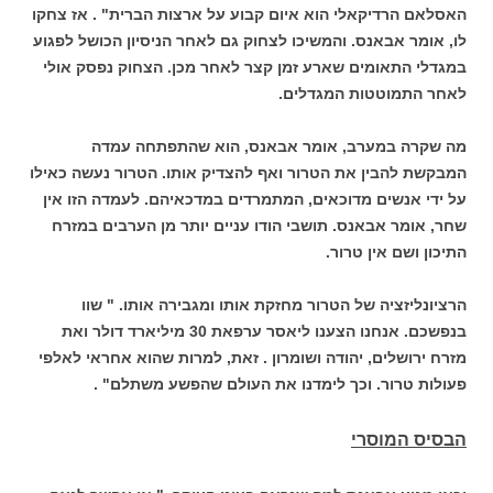
האסלאם הרדיקאלי הוא איום קבוע על ארצות הברית" . אז צחקו
לו, אומר אבאנס. והמשיכו לצחוק גם לאחר הניסיון הכושל לפגוע
במגדלי התאומים שארע זמן קצר לאחר מכן. הצחוק נפסק אולי
לאחר התמוטטות המגדלים.
מה שקרה במערב, אומר אבאנס, הוא שהתפתחה עמדה
המבקשת להבין את הטרור ואף להצדיק אותו. הטרור נעשה כאילו
על ידי אנשים מדוכאים, המתמרדים במדכאיהם. לעמדה הזו אין
שחר, אומר אבאנס. תושבי הודו עניים יותר מן הערבים במזרח
התיכון ושם אין טרור.
הרציונליזציה של הטרור מחזקת אותו ומגבירה אותו. " שוו
בנפשכם. אנחנו הצענו ליאסר ערפאת 30 מיליארד דולר ואת
מזרח ירושלים, יהודה ושומרון . זאת, למרות שהוא אחראי לאלפי
פעולות טרור. וכך לימדנו את העולם שהפשע משתלם" .
הבסיס המוסרי