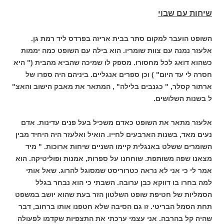
שיחות עם שבוי
השופט הועבר למקום סתר בבית אריזה בפרדס ליד רמת גן.
אלעזר נמנה עם צוות שומריו. הוא בילה עם השופט כמה יממות
כשהוא דואג לכל מחסורו. מספק לו שמיכה שהביא מהבית (" היא
חסרה לי עד היום" ) וכן ספרים אנגליים. ביניהם היה ספרו של
ארתור קסלר, " כגנבים בלילה" , המתאר את מאבק הישוב והאצ"
ל בשנות השלושים.
אלעזר מתאר את השופט כאדם משכיל בעל פנים עדינות. אדם
נעים מאד, בשנות הארבעים לחייו. הואיל ואלעזר היה היחיד מבין
השומרים ששלט באנגלית קיימו השניים שיחות ארוכות. " מיד
מצאנו שפה משותפת. שוחחנו על ספרות, אמנות ופוליטיקה. הוא
אמר לי כי אני לא נראה כטרוריסט שמסוגל להרוג. שאל אותי
למה בחרו בו דווקא כבן ערובה. השבתי כי הוא נבחר בגלל
הסמליות של חטיפת שופט השלטון הזר בעת שהוא יושב במשפט
תחת הסמל הבריטי. זו גם הסיבה שלא חטפנו אותו ברחוב, דבר
שהיה קל בהרבה. אני עצמי ערכתי את התצפיות שקדמו לפעולה