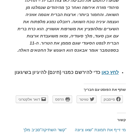
שנועדו לחסום את הכניסה לארצות הברית – תחילה
מיהודי מזרח אירופה ואחר כך מהיהודים שנמלטו מן
השואה. והחמור ביותר: ארצות הברית אטמה אוזניה
ועצמה עיניה נוכח השואה. רוזבלט נמנע מלפתוח את
השערים ומלהפציץ את משרפות אושוויץ. הוא כרת ברית
עם אבן סעוד, מלך סעודיה, ומאז משועבדת ארצות
הברית לנפט הסעודי שגם מממן את הטרור. ה-11
בספטמבר אומר אבאנס הוא העונש על החטאים האלה.
לחץ כאן
כדי להירשם כ
מנוי (חינם) להיגיון בשיגעון
שתף את הפוסט עם חבריך
פייסבוק
טוויטר
הדפס
דואר אלקטרוני
קשור
מי זייף את תמונת "שאו ציונה
"קשר השתיקה"סביב מלך