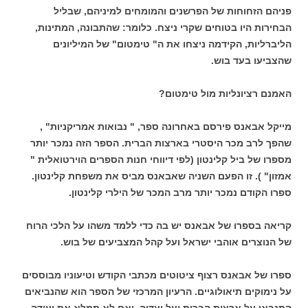
פניהם הזחוחות של הפרשנים והמומחים למיניהם, שבליל
הבחירות היו בטוחים שקרי ניצח. כלומר: שהתבונה, המתינות,
הליברליות, הקידמה ניצחו את ה" טימטום" של המיליונים
שהצביעו בעד בוש.
האמנם רציונליות מול טימטום?
מייקל אבאנס פירסם באחרונה ספר, " נבואות אמריקניות" ,
שהפך לרב מכר היסטרי בארצות הברית. הספר הזה נמכר יותר
מספרו של ביל קלינטון (לפי דיווחי חנות הספרים הוירטואלית "
אמזון" ). זו הפעם השניה שאבאנס מביס את משפחת קלינטון.
ספרו הקודם נמכר יותר מרב המכר של הילרי קלינטון.
קריאה בספרו של אבאנס יש בה כדי ללמד משהו על הלכי הרוח
של הנוצרים אוהבי ישראל ועל קהל המצביעים של בוש.
ספרו של אבאנס רצוף ציטוטים מכתבי הקודש וטיעוניו מבוססים
על נימוקים תיאולוגיים. הרעיון המרכזי של הספר הוא שהנביאים
התנבאו על ארצות הברית ועל יעדיה. ואם לא תמלא את יעודה