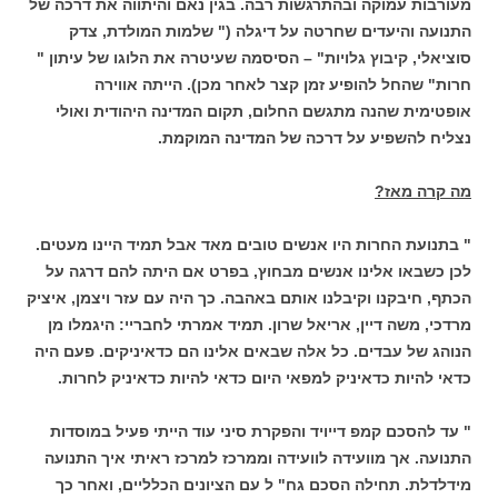
מעורבות עמוקה ובהתרגשות רבה. בגין נאם והיתווה את דרכה של
התנועה והיעדים שחרטה על דיגלה (" שלמות המולדת, צדק
סוציאלי, קיבוץ גלויות" – הסיסמה שעיטרה את הלוגו של עיתון "
חרות" שהחל להופיע זמן קצר לאחר מכן). הייתה אווירה
אופטימית שהנה מתגשם החלום, תקום המדינה היהודית ואולי
נצליח להשפיע על דרכה של המדינה המוקמת.
מה קרה מאז?
" בתנועת החרות היו אנשים טובים מאד אבל תמיד היינו מעטים.
לכן כשבאו אלינו אנשים מבחוץ, בפרט אם היתה להם דרגה על
הכתף, חיבקנו וקיבלנו אותם באהבה. כך היה עם עזר ויצמן, איציק
מרדכי, משה דיין, אריאל שרון. תמיד אמרתי לחבריי: היגמלו מן
הנוהג של עבדים. כל אלה שבאים אלינו הם כדאיניקים. פעם היה
כדאי להיות כדאיניק למפאי היום כדאי להיות כדאיניק לחרות.
" עד להסכם קמפ דייויד והפקרת סיני עוד הייתי פעיל במוסדות
התנועה. אך מוועידה לוועידה וממרכז למרכז ראיתי איך התנועה
מידלדלת. תחילה הסכם גח" ל עם הציונים הכלליים, ואחר כך