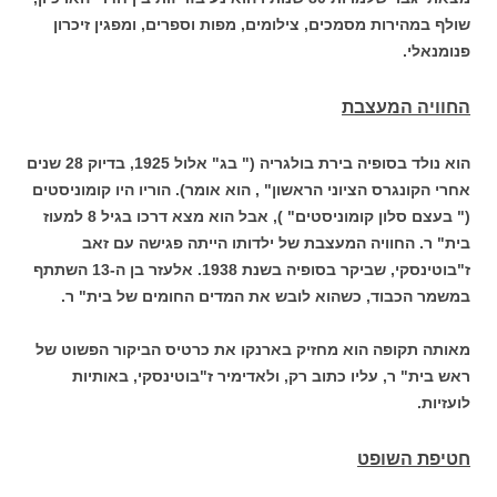
שולף במהירות מסמכים, צילומים, מפות וספרים, ומפגין זיכרון
פנומנאלי.
החוויה המעצבת
הוא נולד בסופיה בירת בולגריה (" בג" אלול 1925, בדיוק 28 שנים
אחרי הקונגרס הציוני הראשון" , הוא אומר). הוריו היו קומוניסטים
(" בעצם סלון קומוניסטים" ), אבל הוא מצא דרכו בגיל 8 למעוז
בית" ר. החוויה המעצבת של ילדותו הייתה פגישה עם זאב
ז"בוטינסקי, שביקר בסופיה בשנת 1938. אלעזר בן ה-13 השתתף
במשמר הכבוד, כשהוא לובש את המדים החומים של בית" ר.
מאותה תקופה הוא מחזיק בארנקו את כרטיס הביקור הפשוט של
ראש בית" ר, עליו כתוב רק, ולאדימיר ז"בוטינסקי, באותיות
לועזיות.
חטיפת השופט