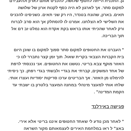
גן. התכנית הייתה לחטוף שלושה, להכניס אותם לארון ולהעבירם
למקום סתר. אך לארגון לא היה כסף לקנות ארון של שלושה
תאים. בארון, שהונח בטנדר, היו רק שני תאים. כשניסינו להכניס
את השלישי לא הצלחנו. אמרנו לו להסתלק אך הוא סרב לברוח
ורק לאחר שהכיתי אותו בראש בקת אקדח הוא נמלט זב דם אל
תוך הבריכה.
" העברנו את החטופים למקום סתר סמוך למקום בו שוכן היום
בית הקברות הצבאי בקרית שאול. תוך זמן קצר נתברר לנו כי
האזור מוקף צבא בריטי. נטשנו את החטופים. אני נכנסתי לרפת
של אחד המשקים, קברתי את בגדיי ולבשתי בגדי רפתן. כך ניסיתי
להימלט מן האזור. אך הבריטים ערכו סריקות יסודיות ועצרו אותי.
שלחו אותי למעצר מינהלי במחנה המעצר בלטרון בו ישבתי עד
הקמת המדינה" .
פגישה באירלנד
" לאחר מכן נודע לי שאחד החטופים איננו בריטי אלא אירי.
באצ" ל ראו במלחמת האירים לעצמאותם מקור השראה