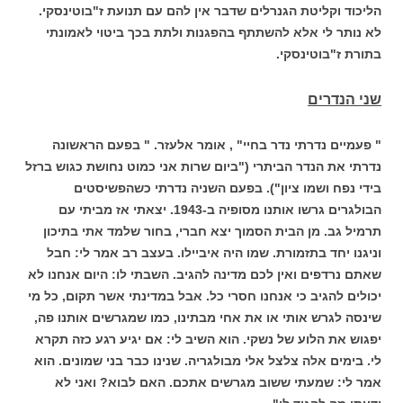
הליכוד וקליטת הגנרלים שדבר אין להם עם תנועת ז"בוטינסקי.
לא נותר לי אלא להשתתף בהפגנות ולתת בכך ביטוי לאמונתי
בתורת ז"בוטינסקי.
שני הנדרים
" פעמיים נדרתי נדר בחיי" , אומר אלעזר. " בפעם הראשונה
נדרתי את הנדר הביתרי ("ביום שרות אני כמוט נחושת כגוש ברזל
בידי נפח ושמו ציון"). בפעם השניה נדרתי כשהפשיסטים
הבולגרים גרשו אותנו מסופיה ב-1943. יצאתי אז מביתי עם
תרמיל גב. מן הבית הסמוך יצא חברי, בחור שלמד אתי בתיכון
וניגנו יחד בתזמורת. שמו היה איביילו. בעצב רב אמר לי: חבל
שאתם נרדפים ואין לכם מדינה להגיב. השבתי לו: היום אנחנו לא
יכולים להגיב כי אנחנו חסרי כל. אבל במדינתי אשר תקום, כל מי
שינסה לגרש אותי או את אחי מבתינו, כמו שמגרשים אותנו פה,
יפגוש את הלוע של נשקי. הוא השיב לי: אם יגיע רגע כזה תקרא
לי. בימים אלה צלצל אלי מבולגריה. שנינו כבר בני שמונים. הוא
אמר לי: שמעתי ששוב מגרשים אתכם. האם לבוא? ואני לא