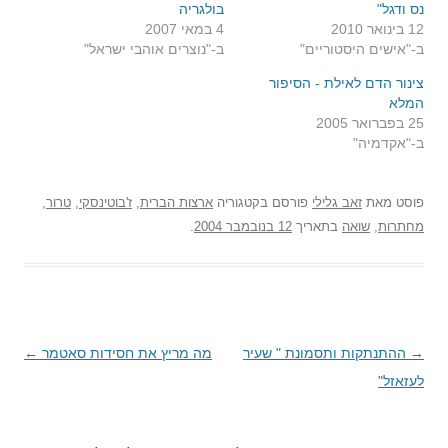
נס ודגל"
בולגריה
12 בינואר 2010
4 במאי 2007
ב-"אישים היסטוריים"
ב-"נוצרים אוהבי ישראל"
צינור הדם לאילת - הסיפור
המלא
25 בפברואר 2005
ב-"אקדמיה"
פוסט
מאת
זאב גלילי
פורסם בקטגוריה
ארצות הברית
,
ז'בוטינסקי
,
טרור
,
מחתרות
,
שואה
בתאריך
12 בנובמבר 2004
.
→
ניווט
ההתנתקות ותסמונת " שעיר
מה מריץ את חסידות סאטמר
←
לעזאזל"
בפוסטים