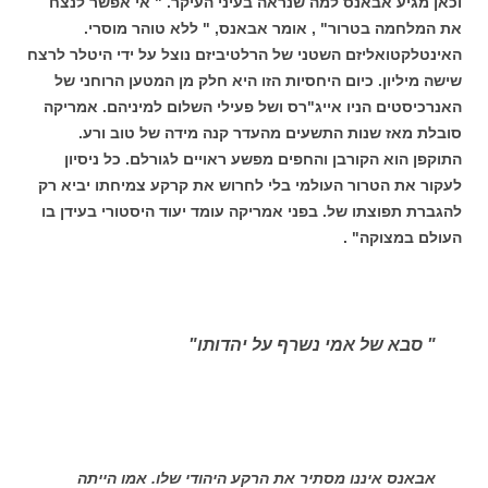
וכאן מגיע אבאנס למה שנראה בעיני העיקר. " אי אפשר לנצח
את המלחמה בטרור" , אומר אבאנס, " ללא טוהר מוסרי.
האינטלקטואליזם השטני של הרלטיביזם נוצל על ידי היטלר לרצח
שישה מיליון. כיום היחסיות הזו היא חלק מן המטען הרוחני של
האנרכיסטים הניו אייג"רס ושל פעילי השלום למיניהם. אמריקה
סובלת מאז שנות התשעים מהעדר קנה מידה של טוב ורע.
התוקפן הוא הקורבן והחפים מפשע ראויים לגורלם. כל ניסיון
לעקור את הטרור העולמי בלי לחרוש את קרקע צמיחתו יביא רק
להגברת תפוצתו של. בפני אמריקה עומד יעוד היסטורי בעידן בו
העולם במצוקה" .
" סבא של אמי נשרף על יהדותו"
אבאנס איננו מסתיר את הרקע היהודי שלו. אמו הייתה