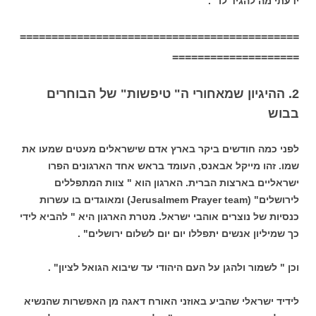
ידעתי מה להגיד לו" .
============================================
====================
2. ההיגיון שמאחורי ה" טיפשות" של הבוחרים
בבוש
לפני כמה חודשים ביקר בארץ אדם שישראלים מעטים שמעו את
שמו. זהו מייקל אבאנס, העומד בראש אחד הארגונים הפרו
ישראליים בארצות הברית. הארגון הוא " צוות המתפללים
לירושלים" (Jerusalmem Prayer team) ומאוגדים בו עשרות
כנסיות של נוצרים אוהבי ישראל. מטרת הארגון היא " להביא לידי
כך שמיליון אנשים יתפללו יום יום לשלום ירושלים" .
וכן " לשמור ולהגן על העם היהודי עד שיבוא הגואל לציון" .
לידיד ישראלי שהביע באוזני האורח דאגה מן האפשרות שהנשיא