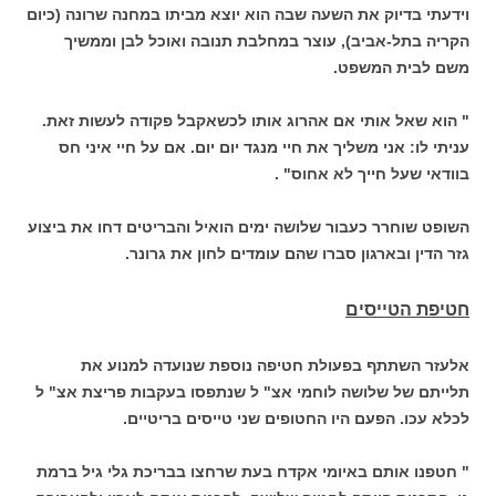
וידעתי בדיוק את השעה שבה הוא יוצא מביתו במחנה שרונה (כיום
הקריה בתל-אביב), עוצר במחלבת תנובה ואוכל לבן וממשיך
משם לבית המשפט.
" הוא שאל אותי אם אהרוג אותו לכשאקבל פקודה לעשות זאת.
עניתי לו: אני משליך את חיי מנגד יום יום. אם על חיי איני חס
בוודאי שעל חייך לא אחוס" .
השופט שוחרר כעבור שלושה ימים הואיל והבריטים דחו את ביצוע
גזר הדין ובארגון סברו שהם עומדים לחון את גרונר.
חטיפת הטייסים
אלעזר השתתף בפעולת חטיפה נוספת שנועדה למנוע את
תלייתם של שלושה לוחמי אצ" ל שנתפסו בעקבות פריצת אצ" ל
לכלא עכו. הפעם היו החטופים שני טייסים בריטיים.
" חטפנו אותם באיומי אקדח בעת שרחצו בבריכת גלי גיל ברמת