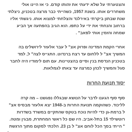
והצטערתי על שלא ידעתי את זהותו קודם. כי אז היינו אולי
משחררים אותו. בשנת 1957, כשהייתי כבר מרצה בטכניון, ניצלתי
שנת שבתון ביקרתי באירלנד והצלחתי למצוא אותו. ניגשתי אליו
ברחוב והנחתי את ידי על כתפו. הוא הגיב בהפתעה אך הביע
שמחה והזמין אותי לפאב" .
אחרי הקמת המדינה ופרוק אצ" ל עבר אלעזר לירושלים בה
המשיך אצ" ל ללחום עד רצח ברנדוט. התגייס לצה" ל, למד
בטכניון הנדסת בנין וסיים בהצטיינות. עם תום לימודיו היה לחבר
סגל והמשיך לכהן כמרצה עד צאתו לגמלאות.
יסוד תנועת החרות
סוף סוף הגענו לדבר על הנושא שבגללו נפגשנו – מה קרה
לליכוד. כשהוקמה תנועת החרות ב-1948 יצא אלעזר מבסיס אצ"
ל ברמת-גן כדי להיות נוכח בטקס שהתקיים במשרד בשדרות
רוטשילד 15 בתל-אביב. היו שם כל ראשי המחתרת, מבגין ומטה.
" הייתי בסך הכל לוחם אצ" ל בן 23. הלכתי למקום מתוך הרגשת