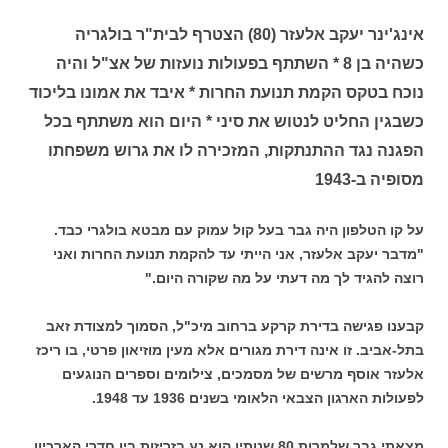
אינג'ינר יעקב אלעזר (80) הצטרף לבית"ר בולגריה
כשהיה בן 8 * השתתף בפעולות נועזות של אצ"ל והיה
נוכח בטקס הקמת תנועת החרות * איבד את אמונו בליכוד
כשבגין החליט לנטוש את סיני * היום הוא משתתף בכל
הפגנה נגד ההתנתקות, המזכירה לו את גרוש משפחתו
מסופיה ב-1943
על קו הטלפון היה גבר בעל קול עמוק עם מבטא בולגרי כבד.
"מדבר יעקב אלעזר, אני הייתי עד להקמת תנועת החרות ואני
רוצה להגיד לך מה דעתי על מה שקורה היום."
קבענו פגישה בדירת קרקע ברחוב מיכ"ל, הסמוך למצודת זאב
בתל-אביב. זו אינה דירת מגורים אלא מעין מוזיאון פרטי, בו ריכז
אלעזר אוסף מרשים של מסמכים, צילומים וספרים הנוגעים
לפעולות הארגון הצבאי הלאומי בשנים 1936 עד 1948.
מצאתי גבר שלמרות 80 שנותיו הוא נע בזריזות בין חדרי הארכיון,