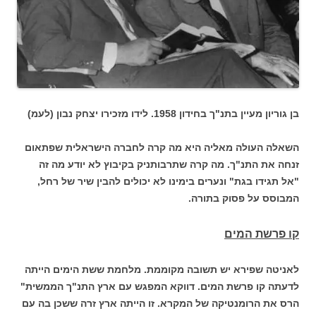
בן גוריון מעיין בתנ"ך בחידון 1958. לידו מזכירו יצחק נבון (לעמ)
השאלה העולה מאליה היא מה קרה לחברה הישראלית שפתאום
זנחה את התנ"ך. מה קרה שתרבותניק בקיבוץ לא יודע מה זה
"אל תגידו בגת" ונערים בימינו לא יכולים להבין שיר של רחל,
המבוסס על פסוק בתורה.
קו פרשת המים
לאניטה שפירא יש תשובה מקוממת. מלחמת ששת הימים הייתה
לדעתה קו פרשת המים. דווקא המפגש עם ארץ התנ"ך הממשית"
הרס את הרומנטיקה של המקרא. זו הייתה ארץ זרה ששכן בה עם