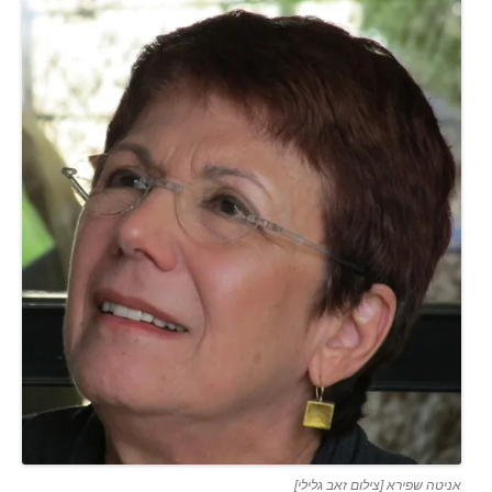
אניטה שפירא [צילום זאב גלילי]