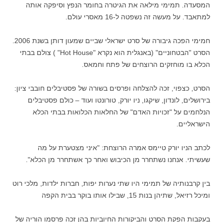
המסעדה. תמימי מילאה את הגיטרה בחומר הנפץ וסיפקה אותה
למתאבד. על מעשה זה נשפטה ל-16 מאסרי עולם.
חמימי הפכה גיבורה של סרט ישראלי שביים שמעון דותן בשנת 2006.
הסרט "הבטחוניים" (באנגלית הוא נקרא "Hot House" ) צולם בבתי
הכלא בו מוחזקים הרוצחים של פתח וחמאס.
הסרט, כצפוי, זכה להצלחה ופרסים בשורה של פסטיבלים חובבי ציון:
בירושלים, לונדון, שיקגו, ניו יורק, טורונטו ועוד – כולם פסטיבלים
הנלחמים על "זכויות האדם" של החלאות הכלואות בבתי הכלא
הישראליים.
לכתב הניו יורק טיימס אמרה הרוצחת: "איני מצטערת על מה
שעשיתי. אנחנו נשתחרר מן הכיבוש ואחר כך אשתחרר מן הכלא".
בין קרבנותיה של תמימי היו שתי נערות יפות, חברות ילדות, מלכי רוט
ומיכל רזיאל, שתיהן בנות 15, שבילו אותו בוקר בבית הקפה
בעקבות הפקת הסרט והביקורות החיוביות בהן זכה פרסמו הוריה של