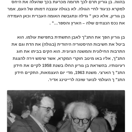
בהווה. בן גוריון תרם לכך תרומה מכרעת בכך שהעלה את היחס
למקרא כניגוד לחיי הגולה. לא בגולה עוצבה דמותו של העם, אמר
בן גוריון, אלא כאן " גדלה ונתגבשה האומה העברית וכאן העמידה
את נכס הנצחים שלה – הארץ והספר…" .
בן גוריון הפך את התנ"ך לאבן התשתית בתפישת עולמו. הוא
ביטל את חשיבות ההיסטוריה היהודית (בגולה) את הדת וגם את
התרבות החילונית והמשנה הציונית. הוא הקים בביתו את חוג
התנ"ך, אליו באו מיטב חוקרי המקרא, אשר שימש זירה להצגת
רעיונותיו. בהשראת בן גוריון החלו בשנת 1958 לקיים את חידון
התנ" ך הארצי. משנת 1963, מדי יום העצמאות, התקיים חידון
התנ" ך העולמי לנוער שזכה לרייטינג אדיר.