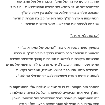
אחר… הקונקרטיזציה של התנ"ך נעצרה אל מול המציאות
הדרמטית של הגילוי מחדש של הבעיה הפלשתינאית… אל מול
המבוכה של הציבור החילוני, שהתלבט בין זיקתו לתנ"ך
והסתייגותו מארץ התנ"ך עתה הופיעה קבוצה חברתית חדשה
שניכסה לעצמה את המקרא… אנשי הציונות הדתית…"
"קנאות לאומנית"
בהמשך טוענת שפירא כי בצד "הניכוס של המקרא על ידי
הלאומנות הדתית" חלה תמורה בדרך לימוד התנ"ך. זו עברה
מפרשנות ביקורתית לפרשנות מסורתית (ובכך מאשימה שפירא
את פרופסור נחמה ליבוביץ'). שינוי זה גרם ל"התרחקות של מורים
ותלמידים ממנו. הוא הפך לנושא משמים, המקושר לקנאות
לאומנית ודתית חסרת משמעות לצעיר הישראלי החילוני" .
ההסבר הזה מקומם ויש בו אי יושר אינטלקטואלי. ההתנתקות מן
התנ"ך היא אחד הביטויים לפשיטת הרגל של הציונות החילונית –
כמו ההתנתקות מן הארץ ומכל האידיאלים של הציונות. חשבון
נפש אמיתי היה מביא למסקנה שעצם הרעיון של " חזרה