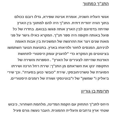
התנ"ך כמתווך
אנשי העליה השניה, אומרת אניטה שפירא, גדלו רובם ככולם
בתוך הוויה יהודית דתית. התנ"ך היה להם למתווך בין הארץ
שהיתה בדמיונם לבין הארץ אותה פגשו בבואם. בחדרו של כל
פועל באותה תקופה היה ספר תנ"ך. המקרא כאילו גישר על פני
מאות שנים ויצר את ההרגשה של המשכיות בין אבות האומה
לניניהם, המנסים לחזור ולהיאחז בארץ. בתנועות הנוער השתמשו
בציטוטים מן המקרא כדי "להעניק עומק היסטורי לתחושת
האדנות שהייתה לצעירים על הארץ" . הספרות והשירה של
התקופה ינקו את השראתם מן התנ"ך: שירת רחל הרכה ושירתו
הסוערת של טשרניחובסקי, שירת "כובשי כנען בסערה". וכך שירי
ביאליק ו" שמשון" של ז"בוטינסקי ושורה של רומנים היסטוריים.
תרומת בן גוריון
היחס לתנ"ך התחזק עם הקמת המדינה, מלחמת השחרור, כיבוש
שטחי ארץ נרחבים והעלייה ההמונית. העבר נעשה גורם פעיל