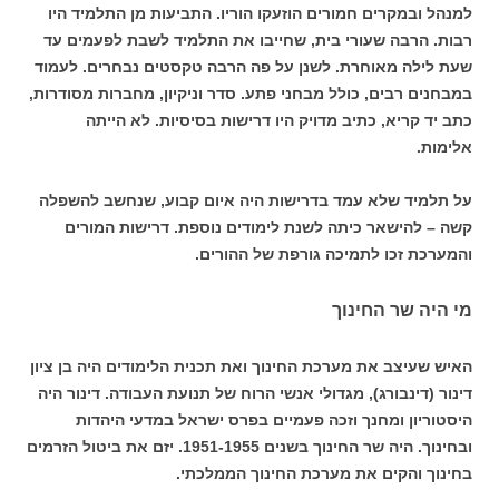
למנהל ובמקרים חמורים הוזעקו הוריו. התביעות מן התלמיד היו
רבות. הרבה שעורי בית, שחייבו את התלמיד לשבת לפעמים עד
שעת לילה מאוחרת. לשנן על פה הרבה טקסטים נבחרים. לעמוד
במבחנים רבים, כולל מבחני פתע. סדר וניקיון, מחברות מסודרות,
כתב יד קריא, כתיב מדויק היו דרישות בסיסיות. לא הייתה
אלימות.
על תלמיד שלא עמד בדרישות היה איום קבוע, שנחשב להשפלה
קשה – להישאר כיתה לשנת לימודים נוספת. דרישות המורים
והמערכת זכו לתמיכה גורפת של ההורים.
מי היה שר החינוך
האיש שעיצב את מערכת החינוך ואת תכנית הלימודים היה בן ציון
דינור (דינבורג), מגדולי אנשי הרוח של תנועת העבודה. דינור היה
היסטוריון ומחנך וזכה פעמיים בפרס ישראל במדעי היהדות
ובחינוך. היה שר החינוך בשנים 1951-1955. יזם את ביטול הזרמים
בחינוך והקים את מערכת החינוך הממלכתי.