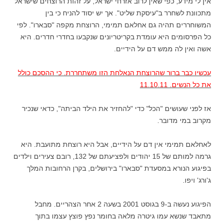
אין לי מידע, כפי שאין לרוב אזרחי ישראל, על זהות הרוצחים שישראל
מתכוונת לשחרר ב"עיסקת שליט". אך יש יסוד להניח כי בין
המשוחררים תהיה גם אחלאם תמימי, הרוצחת מקפה "סבארו". לפי
כל הפרסומים היא עומדת בקריטריונים שנקבעו בחדרי חדרים. היא
אשה ואין לה ממש דם על הידיים.
עכשיו כבר ברור שהרוצחת הנאלחת הזו משתחררת. כי ההסכם כולל
את כל הנשים. 11.10.11
אז לפני שעושים "הכל" כדי "להחזיר את הילד הביתה", כדאי שנכיר
מקרוב במי מדובר.
לאחלאם תמימי אין דם על הידיים, אבל היא רוצחת מתועבת. היא
גרמה למותם של 15 יהודים ולפציעתם של 132, רובם צעירים וילדים
בפיגוע הנורא במסעדת "סבארו" בירושלים, בקרן הרחובות המלך
ג'ורג' ויפו.
הפיגוע נעשה ב-9 בגוסט 2001 בשעה 2 אחר הצהריים. מחבל
מתאבד שנשא עמו גיטרה מלאה בחומר נפץ פוצץ עצמו בתוך