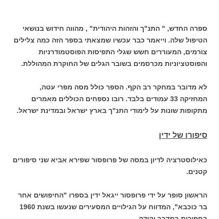
ספרה החדש, " התנ"ך והזהות היהודית" , מהווה חידוש בנושאי
הטיפול שלה. וייאמר כבר עכשיו שמצאתי בספר הזה כמה צלילים
צורמים, המעוררים חשש שגלי התפיסות הפוסטמודרניות
והפוסטציוניות מכרסמים בשובר הגלים של החוקרת המהוללת.
לא מדובר במחקר רב הקף. הספר כולל מסה מפרי עטה,
המחזיקה 33 עמודים בלבד. רובו נספחים הכוללים מאמרים
מתקופות שונות על לימודי התנ"ך בארץ ישראל ובמדינת ישראל.
סיפורו של ידין
כאילוסטרציה לדיון במסה של פרופסור שפירא אביא שני סיפורים
קטנים.
הראשון סופר על ידי פרופסור ייגאל ידין בספרו "החיפושים אחר
בר כוכבא", המדווח על הגילויים המסעירים שנעשו בשנת 1960
בחפירות במדבר יהודה.