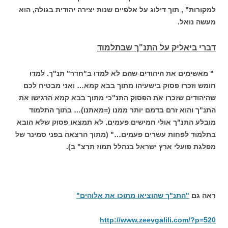
למקורות" , תוך דילוג על אלפיים שנות יצירה יהודית בגולה, הוא
מעשה נואל.
דברי ביאליק על התנ"ך שבתלמוד
" מאשימים את היהודים שהם לא למדו ב"חדר" תנ"ך. למדו
חומש וזכרו פסוק בישעיהו מתוך בבא קמא… ואני מבטיח לכם
שהיהודים שזכרו את הפסוק התנ"כי מתוך בבא קמא הרגישו את
התנ"ך והוא זרם בדמם יותר ממנו (=מאתנו)… בתוך התלמוד
מובלע התנ"ך אולי חמישים פעמים. לא תמצאו פסוק שלא הובא
בתלמוד לפחות עשרים פעמים…" (מתוך הרצאה בפני סמינר של
מפלגת פועלי ארץ ישראל בנהלל תמוז תרצ" ב).
ראה גם
"התנ"ך שהוציאו מתוכו את אלוהים"
http://www.zeevgalili.com/?p=520