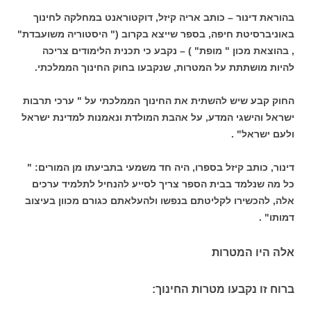
בהוראת דינור – כותב אריה קיזל, דוקטוראנט במחלקה לחינוך
באוניברסיטת חיפה, בספר שייצא בקרוב (" היסטוריה משועבדת"
, בהוצאת מכון " מופת" ) – נקבע כי תכנית הלימודים צריכה
להיות מושתתת על המטרות, שנקבעו בחוק החינוך הממלכתי.
החוק קבע שיש להשתית את החינוך הממלכתי על " ערכי תרבות
ישראל והישגי המדע, על אהבת המולדת ונאמנות למדינת ישראל
ולעם ישראל" .
דינור, כותב קיזל בספרו, היה חד משמעי בתביעתו מן המורים: "
כל מה שנלמד בבית הספר צריך לסייע להנחיל לתלמיד ערכים
אלה, להכשירו לקליטתם בנפשו ולהעלאתם כגורם מכוון בעיצוב
דמותו" .
אלה היו המטרות
ברוח זו נקבעו מטרות החינוך: