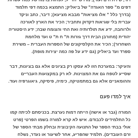
דפים מ" ספר האגדה" של ביאליק; התמצא בכמה דפי תלמוד
(בדרך כלל " אלו מציאות" מבבא מציעא); דיבר, כתב וניקד
עברית בלי שגיאות דקדוק ותחביר; הכיר את הארץ לאורכה
ולרוחבה, ידע את תולדותיה ואת החי והצומח שבה; ידע היסטוריה
יהודית (מחורבן הבית דרך גזרות ת" ח ת" ט ועד מלחמת
השחרור); הכיר את הקלסיקונים של הספרות העברית – משירת
ספרד ועד ביאליק (גם ידע על פה כמה יצירות מופת).
והעיקר: במערכת הזו לא עסקו רק בציונים אלא גם בציונות, דבר
שסייע לטפח גם את המצוינות. לא רק במקצועות העבריים
וההומאניים אלא גם במתמטיקה, כימיה, פיסיקה, גיאוגרפיה ועוד.
איך למדו פעם
המורה (גבר או אישה) הייתה דמות נערצת. בכניסתם לכיתה קמו
כל התלמידים לכבודם. איש לא קרא למורה בשמו הפרטי (פרט
אולי בבתי הספר של התנועה הקיבוצית ובחלק מבתי הספר של
זרם העובדים). תלמיד שהפריע, אחר לשיעור או נעדר, נשלח