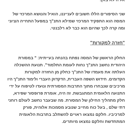
שני הסיפורים הללו חשובים לענייננו, הואיל והנושא המרכזי של
המסה הוא התפקיד המרכזי שמילא התנ"ך במפעל התחייה הציוני
ומה קרה לכך שהיום הוא כבר לא רלבנטי.
"חזרה למקורות"
החלק הראשון של המסה נפתח בהנחה בעייתית: " במסורת
היהודית נחשב התנ"ך נחות לעומת התלמוד". תנועת ההשכלה
העלתה את מעמדו של התנ"ך כחלק מן החזרה למקורות
הקדומים. חידוש השפה העברית, הדקדוק העברי ולימוד התנ"ך היו
מרכיבים שנבחרו מתוך התרבות המסורתית ונועדו לטיפוח על ידי
התנועה הלאומית המתגבשת. זה היה, אומרת פרופסור שפירא,
חלק מתהליך החילון של המסורת. מה שבעבר נחשב לעולם רוחני
דתי שלם , בעל כוח מחייב שנובע מסמכות אלוהית, פורק
למרכיביו. חלקם נמצאו ראויים להשתלב בתרבות הלאומית
המתחדשת וחלקם נמצאו מיותרים.