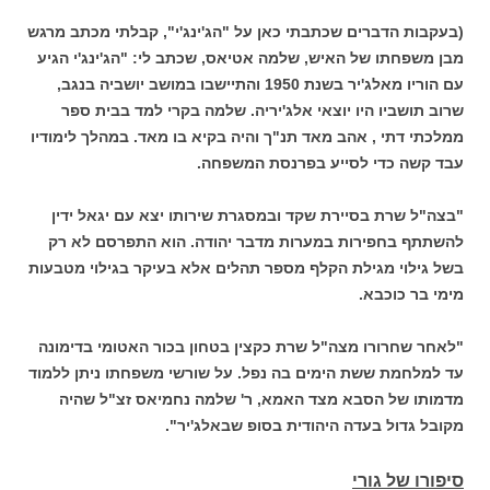
(בעקבות הדברים שכתבתי כאן על "הג'ינג'י", קבלתי מכתב מרגש
מבן משפחתו של האיש, שלמה אטיאס, שכתב לי: "הג'ינג'י הגיע
עם הוריו מאלג'יר בשנת 1950 והתיישבו במושב יושביה בנגב,
שרוב תושביו היו יוצאי אלג'יריה. שלמה בקרי למד בבית ספר
ממלכתי דתי , אהב מאד תנ"ך והיה בקיא בו מאד. במהלך לימודיו
עבד קשה כדי לסייע בפרנסת המשפחה.
"בצה"ל שרת בסיירת שקד ובמסגרת שירותו יצא עם יגאל ידין
להשתתף בחפירות במערות מדבר יהודה. הוא התפרסם לא רק
בשל גילוי מגילת הקלף מספר תהלים אלא בעיקר בגילוי מטבעות
מימי בר כוכבא.
"לאחר שחרורו מצה"ל שרת כקצין בטחון בכור האטומי בדימונה
עד למלחמת ששת הימים בה נפל. על שורשי משפחתו ניתן ללמוד
מדמותו של הסבא מצד האמא, ר' שלמה נחמיאס זצ"ל שהיה
מקובל גדול בעדה היהודית בסופ שבאלג'יר".
סיפורו של גורי