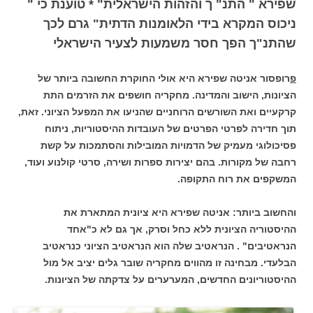
שפירא " התנ" ך והזהות הישראלית" * טוענת כי "
ניכוס המקרא בידי הלאומנות הדתית" גרם לכך
שהתנ"ך הפך חסר משמעות לצעיר הישראלי
פ
רופסור אניטה שפירא היא אולי החוקרת החשובה ביותר של
הציונות, הישוב והמדינה. מחקריה חושפים את הזרמים התת
קרקעיים ואת השורשים הרוחניים שהניעו את המפעל הציוני. זאת,
תוך חדירה לפרטי הפרטים של העובדות ההיסטוריות, ניתוח
פסיכולוגי מעמיק של הדמויות המובילות והסתמכות על קשת
רחבה של מקורות. בהם יצירות ספרות ושירה, סרטי קולנוע ועוד,
המשקפים את רוח התקופה.
והחשוב ביותר: אניטה שפירא היא ציונית המתארת את
ההיסטוריה הציונית ללא כחל וסרק, אך גם לא כ"אחד
הנראטיבים" . הנראטיב שלה הוא הנראטיב הציוני כנראטיב
הבלעדי. מבחינה זו מהווים מחקריה שובר גלים יציב אל מול
ההיסטוריונים החדשים, המערערים על צדקתה של הציונות.