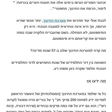
ארגוני המורים הציפו בימים אלה את חוצות הערים בכרזות: "
לימור, הרסת את החינוך, תתפטרי" .
לבנת אולי עוד תהרוס את
מערכת החינוך
, יותר מכפי שהיא
הרוסה, אך היא אינה אחראית למצבה הנוכחי. היא רק
הסימפטום, לא המחלה. כשם שהעברית הלקויה שבה נסחו
המורים את קריאתם היא סימפטום.
מה קרה למערכת החינוך שלנו ב-57 שנות מדינה?
השוואה בין דור התלמידים של שנות החמישים לדור התלמידים
הנוכחי מלמד שקרה כאן משהו רע.
מה ידעו אז
כל מי שלמד במערכת החינוך (הממלכתית) של העשור הראשון
למדינה ידע לפחות 200 פרקי תנ" ך על בוריים והיה מסוגל לקרוא
רש"י; הוא גם ידע על פה כמה פרקים נבחרים (שירת דבורה, קינת
דוד, שירת הים ועוד); מדרשי חז" ל, לפחות ברמה של כמה עשרות