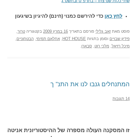
שתי כלות שנרצחו – בתרפ"ט ובתשס"ג
לחץ כאן
כדי להירשם כ
מנוי (חינם) להיגיון בשיגעון
פוסט
מאת
זאב גלילי
פורסם בתאריך
16 במרץ 2009
בקטגוריה
טרור
,
פידיון שבויים
וסומן בתגיות
HOT HOUSE
,
אחלאם תמימי
,
הבטחוניים
,
מיכל רזיאל
,
מלכי רוט
,
סבארו
.
המתנחלים גנבו לנו את התנ" ך
14 תגובות
זו המסקנה העולה מספרה של ההיסטוריונית אניטה