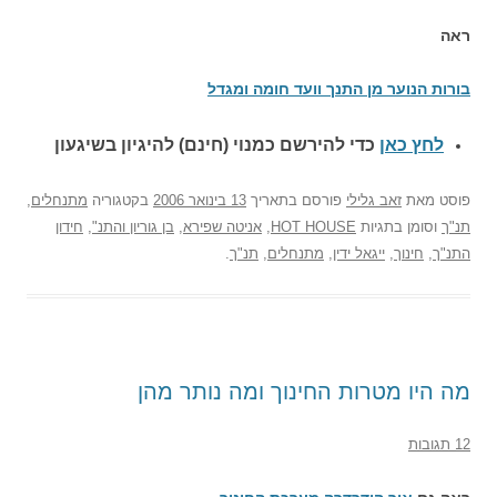
ראה
בורות הנוער מן התנך וועד חומה ומגדל
לחץ כאן
כדי להירשם כ
מנוי (חינם) להיגיון בשיגעון
פוסט
מאת
זאב גלילי
פורסם בתאריך
13 בינואר 2006
בקטגוריה
מתנחלים
,
תנ"ך
וסומן בתגיות
HOT HOUSE
,
אניטה שפירא
,
בן גוריון והתנ"
,
חידון
התנ"ך
,
חינוך
,
ייגאל ידין
,
מתנחלים
,
תנ"ך
.
מה היו מטרות החינוך ומה נותר מהן
12 תגובות