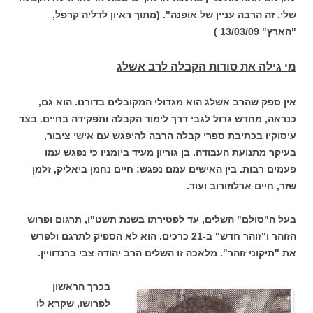
שלי. זה הרבה עניין של אופנה". (מתוך ראיון לדליה קרפל,
"הארץ" 13/03/09 )
מי גילה את סודות הקבלה לרב אשלג
אין ספק שהרב אשלג הוא מגדולי המקובלים בדורנו. הוא גם,
כנראה, מחדש גדול לגבי דרך לימוד הקבלה ותפקידה בחיים. בצד
עיסוקיו בכתיבת ספרי קבלה הרבה להיפגש עם אישי ציבור,
בעיקר מתנועת העבודה. בן גוריון מעיד ביומניו כי נפגש עמו
פעמים רבות. בין האישים עמם נפגש: חיים נחמן ביאליק, זלמן
שזר, חיים ארלוזורוב ועוד.
בעל ה"סולם" השלים, עד לפטירתו בשנת תשט"ו, תרגום ופרוש
הזוהר ו"זוהר חדש" ב-21 כרכים. הוא לא הספיק לתרגם ולפרש
את "תיקוני זוהר". מלאכה זו השלים הרב יהודה צבי ברנדוויין.
בכרך הראשון
לפרושו, שקרא לו