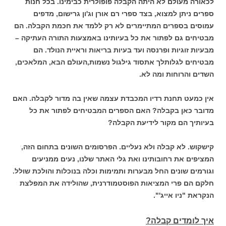
לכאורה מעולם לא היתה הקבלה פופולרית כבימינו. בכל חנות
ספרים ניתן למצוא, בצד ספרי רם אורן וג'ון גרישום, מדפים
עמוסים בספרים המתיימרים לא רק ללמד את חכמת הקבלה. הם
מבטיחים גם לפתור את כל בעיותינו באמצעות התורה העתיקה –
מבעיות זוגיות ופרנסה ועד בעיות בריאות וראיית הנולד. הם
מבטיחים לגלותלך אתסוד גילגול נשמות,העולם הבא, המלאכים,
השדים והרוחות ומה לא.
אין כמעט תחנת רדיו המכבדת עצמה שאין בה מדור לקבלה. האם
מדובר כאן בקבלה? האם הספרים המבטיחים לפתור את כל
בעיותיך הם מקור לידיעת הקבלה?
קישקוש. לא קבלה ולא נעליים. הפרסומים השונים בתחום הזה,
המציפים את רחובותינו ואת גלי האתר שלנו, נעים ממניעים
וגורמים שונים החל מבערות ותמימות וכלה בנוכלות והולכת שולל.
חלקם הם פרי המציאות הפוסטמודרנית, שהולידה את המפלצת
הנקראת "ניו אייג'".
איך לומדים קבלה?