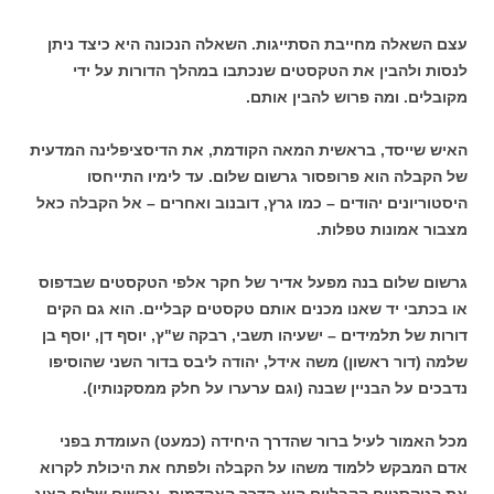
עצם השאלה מחייבת הסתייגות. השאלה הנכונה היא כיצד ניתן
לנסות ולהבין את הטקסטים שנכתבו במהלך הדורות על ידי
מקובלים. ומה פרוש להבין אותם.
האיש שייסד, בראשית המאה הקודמת, את הדיסציפלינה המדעית
של הקבלה הוא פרופסור גרשום שלום. עד לימיו התייחסו
היסטוריונים יהודים – כמו גרץ, דובנוב ואחרים – אל הקבלה כאל
מצבור אמונות טפלות.
גרשום שלום בנה מפעל אדיר של חקר אלפי הטקסטים שבדפוס
או בכתבי יד שאנו מכנים אותם טקסטים קבליים. הוא גם הקים
דורות של תלמידים – ישעיהו תשבי, רבקה ש"ץ, יוסף דן, יוסף בן
שלמה (דור ראשון) משה אידל, יהודה ליבס בדור השני שהוסיפו
נדבכים על הבניין שבנה (וגם ערערו על חלק ממסקנותיו).
מכל האמור לעיל ברור שהדרך היחידה (כמעט) העומדת בפני
אדם המבקש ללמוד משהו על הקבלה ולפתח את היכולת לקרוא
את הטקסטים הקבליים היא הדרך האקדמית. וגרשום שלום הציג