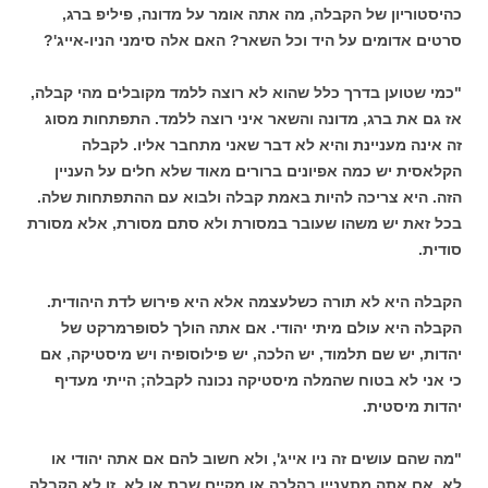
כהיסטוריון של הקבלה, מה אתה אומר על מדונה, פיליפ ברג,
סרטים אדומים על היד וכל השאר? האם אלה סימני הניו-אייג'?
"כמי שטוען בדרך כלל שהוא לא רוצה ללמד מקובלים מהי קבלה,
אז גם את ברג, מדונה והשאר איני רוצה ללמד. התפתחות מסוג
זה אינה מעניינת והיא לא דבר שאני מתחבר אליו. לקבלה
הקלאסית יש כמה אפיונים ברורים מאוד שלא חלים על העניין
הזה. היא צריכה להיות באמת קבלה ולבוא עם ההתפתחות שלה.
בכל זאת יש משהו שעובר במסורת ולא סתם מסורת, אלא מסורת
סודית.
הקבלה היא לא תורה כשלעצמה אלא היא פירוש לדת היהודית.
הקבלה היא עולם מיתי יהודי. אם אתה הולך לסופרמרקט של
יהדות, יש שם תלמוד, יש הלכה, יש פילוסופיה ויש מיסטיקה, אם
כי אני לא בטוח שהמלה מיסטיקה נכונה לקבלה; הייתי מעדיף
יהדות מיסטית.
"מה שהם עושים זה ניו אייג', ולא חשוב להם אם אתה יהודי או
לא, אם אתה מתעניין בהלכה או מקיים שבת או לא. זו לא הקבלה