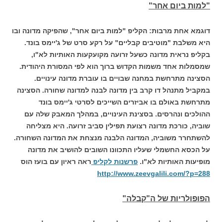
"למות ביום אחר"
דוגמא אחת מרבות: הקליפ "למות ביום אחר", שהפיקה מדונה ובו
היא משלבת "מוטיבים קבליים" על רקע סרט של ג'יימס בונד.
בקליפ נראית מדונה כשעל זרועה מקועקעות האותיות לא"ו,
שמסמלות אחד משמות הקדוש ברוך הוא לפי המסורת היהודית.
הסצינה מתרחשת במחנה שבויים בו עוברת מדונה עינויים.
במקביל מתנהל דו קרב בין מדונה לבנה למדונה שחורה. הסצינה
מתרחשת באולם בו אביזרים השייכים לסרטי ג'יימס בונד
ההולכים ונהרסים. בסצינת העינויים, במהלך המאבק שלה עם
שוביה, כורכת מדונה רצועת תפילין סביב זרועה. היא מצליחה
להשתחרר משוביה, המדונה הלבנה מנצחת את המדונה השחורה.
על הכסא החשמלי שעליו התכוונו השובים להושיב את מדונה
מופיעות האותיות לא"ו.
פרשנות לקליפ
ראה ראיון עם בועז הוס
http://www.zeevgalili.com/?p=288
הפופולריות של ה"קבלה"