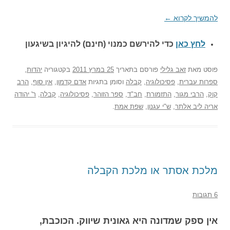
להמשיך לקרוא
←
לחץ כאן
כדי להירשם כ
מנוי (חינם) להיגיון בשיגעון
פוסט
מאת
זאב גלילי
פורסם בתאריך
25 במרץ 2011
בקטגוריה
יהדות
,
ספרות עברית
,
פסיכולוגיה
,
קבלה
וסומן בתגיות
אדם קדמון
,
אין סוף
,
הרב
קוק
,
הרבי מגור
,
התזמורת
,
חב"ד
,
ספר הזוהר
,
פסיכולוגיה
,
קבלה
,
ר' יהודה
אריה ליב אלתר
,
ש"י עגנון
,
שפת אמת
.
מלכת אסתר או מלכת הקבלה
6 תגובות
אין ספק שמדונה היא גאונית שיווק. הכוכבת,