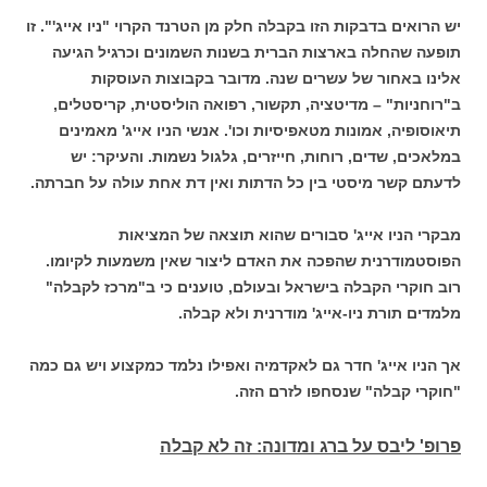
יש הרואים בדבקות הזו בקבלה חלק מן הטרנד הקרוי "ניו אייג'". זו
תופעה שהחלה בארצות הברית בשנות השמונים וכרגיל הגיעה
אלינו באחור של עשרים שנה. מדובר בקבוצות העוסקות
ב"רוחניות" – מדיטציה, תקשור, רפואה הוליסטית, קריסטלים,
תיאוסופיה, אמונות מטאפיסיות וכו'. אנשי הניו אייג' מאמינים
במלאכים, שדים, רוחות, חייזרים, גלגול נשמות. והעיקר: יש
לדעתם קשר מיסטי בין כל הדתות ואין דת אחת עולה על חברתה.
מבקרי הניו אייג' סבורים שהוא תוצאה של המציאות
הפוסטמודרנית שהפכה את האדם ליצור שאין משמעות לקיומו.
רוב חוקרי הקבלה בישראל ובעולם, טוענים כי ב"מרכז לקבלה"
מלמדים תורת ניו-אייג' מודרנית ולא קבלה.
אך הניו אייג' חדר גם לאקדמיה ואפילו נלמד כמקצוע ויש גם כמה
"חוקרי קבלה" שנסחפו לזרם הזה.
פרופ' ליבס על ברג ומדונה: זה לא קבלה