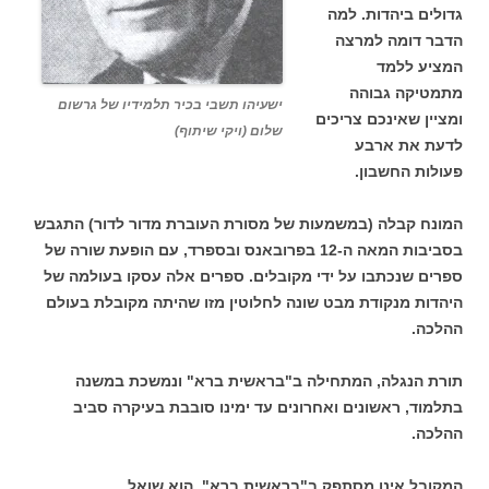
גדולים ביהדות. למה
הדבר דומה למרצה
המציע ללמד
מתמטיקה גבוהה
ישעיהו תשבי בכיר תלמידיו של גרשום
ומציין שאינכם צריכים
שלום (ויקי שיתוף)
לדעת את ארבע
פעולות החשבון.
המונח קבלה (במשמעות של מסורת העוברת מדור לדור) התגבש
בסביבות המאה ה-12 בפרובאנס ובספרד, עם הופעת שורה של
ספרים שנכתבו על ידי מקובלים. ספרים אלה עסקו בעולמה של
היהדות מנקודת מבט שונה לחלוטין מזו שהיתה מקובלת בעולם
ההלכה.
תורת הנגלה, המתחילה ב"בראשית ברא" ונמשכת במשנה
בתלמוד, ראשונים ואחרונים עד ימינו סובבת בעיקרה סביב
ההלכה.
המקובל אינו מסתפק ב"בראשית ברא". הוא שואל