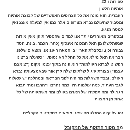
ספירות ו-22
אותיות הלשון
העברית. הוא מונה את כל הצרופים האפשריים של קבוצת אותיות
ומסביר שהעולם נברא מצרופים אלה כמו אין למעלה מענג ואין
למטה מנגע.
ובספרים מאוחרים יותר אנו למדים שהספירות הן מעין מידות
שנשתלשלו מן האל המכונה אינסוף (כתר, חכמה, בינה, חסד,
גבורה וכו). ובקבלת האר"י בן המאה ה-16 אנו מוצאים שלפני
הבריאה האל מילא את כל החלל האינסופי. ו"כשעלה ברצונו
הפשוט לברוא העולמות" הוא פינה בתוך עצמו מקום ("צימצם
עצמו") בצורת עיגול שלתוכו שלח קרן אור שבאמצעותה נברא
העולם. ובצד השאלות מה היה לפני הבריאה ובמהלכה יש שאלות
לגבי העתיד. כמה עולמות היו וכמה נחרבו וייחרבו ומתי תבוא
הגאולה ומה תפקידו של האדם בעולם ומה משמעותה של כל
אחת מן המצוות.
זהו על קצה המזלג מה שאנו מוצאים בטקסטים הקבליים.
מ
ה מקור התוקף של המקובל