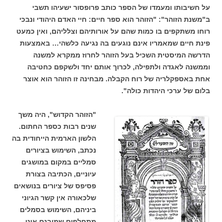
על חשיבותו ומעמדו של הספר כותב פרופסור ישעיהו תשבי
ב"משנת הזוהר": "הזוהר הוא ספר חיים: חיי האדם היהודי ונבכי
רוחו משתקפים בו כמות שהם על אורותיהם וצלליהם, ואין כמעט
פינת חיים שמאמריו אינם נוגעים בה נגיעה כלשהי… באמצעות
הדרשה המיסטית השכיל בעל הזוהר לחרוז ממקרא למשנה
וממשנה לאגדה ולתפילה, לכרוך אותם יחד ולשקפם כחטיבה
אחת באספקלריה של רוח הקבלה. מבחינה זו הזוהר הוא אוצר
בלום של ערכי היהדות כולה".
"הזוהר הקדוש", היה משך
שנים רבות כספר החתום.
הלשון הארמית הייחודית בה
נכתב, השימוש בציורים
סמליים במקום במושגים
עיוניים, הכתיבה בצורת
פסיפס של ציורים בנושאים
שלכאורה אין קשר הגיוני
ביניהם, השימוש בסמלים
מתחלפים שמובנם אינו