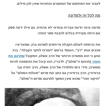
לעבור את המחסום של המושגים והחוויות שאין להן מילים.
מה לכל זה ולמדונה
מדונה אינה יודעת עברית ובוודאי לא ארמית. גם אילו ידעה ספק
אם היתה מצוידת בכלים להבנת ספר הזוהר.
את כניסתה לעולם הקבלה מייחסים לשרגא ברג, שמעריציו
מכנים אותו "רב", העומד בראש "המרכז לחקר הקבלה". ברג
טוען כי הוא ממשיכו הרוחני של הרב אשלג, המקובל
שתרגם את
הזוהר
(תרגום ה"סולם"). לדבריו, הוא קיבל את ההסמכה להיות
ממשיכו, מידי גיסו ותלמידו של הרב אשלג, הרב יהודה צבי
ברנדוויין, הרב ברנדוויין גם כתב את פרוש "מעלות הסולם" על
"תיקוני זוהר" שהוא מעין המשך לתרגום ופרוש ה"סולם".