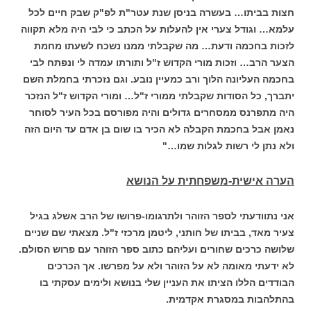
חצות בביתו… בעשרה בניסן שנת עטר"ת לפ"ק שבק חיים לכל
עלמא… וגודל צערי אין להעלות על הכתב כי לבי היה מלא תקווה
לזכות בחכמה ודעת… מה שקבלתי ממנו נשכח לשעתו מחמת
הצער הרב… וזכות מורי הקדוש ז"ל ותורתו עמדה לי ונפתח לבי
בחכמה העליונה הלוך ורב כמעיין נובע. וגם נזכרתי בחמלת השם
יתברך, כל הסודות שקבלתי ממורי ז"ל… ומורי הקדוש ז"ל הנזכר
היה מתפרנס ממסחרים גדולים והיה מפורסם בכל העיר לסוחר
נאמן אבל בחכמת הקבלה לא הכיר בו שום בן אדם עד היום הזה
ולא נתן לי רשות לגלות שמו…"
הערה אישית-משפחתית על הנושא
אני נתוודעתי לספר הזוהר ולתרגומו-פרושו של הרב אשלג בגיל
צעיר מאד, בביתו של חותני, ליטמן מרכזי ז"ל. מצאתי שם שניים
שלושה כרכים שחורים ועליהם כתוב ספר הזוהר עם פרוש הסולם.
לא ידעתי מאומה לא על הזוהר ולא על מפרשו. אך הכרכים
הבודדים הללו הציתו את העניין שלי בנושא ולימים עסקתי בו
בהתלהבות במסגרת אקדמית.