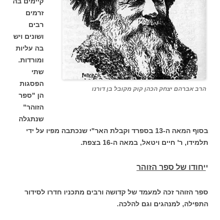
קיימים בה
זרמים
רבים
ושונים ויש
בה עליות
ומורדות.
שתי
הפסגות
הרב אברהם יצחק הכהן קוק מקובל בן דורנו
הן "ספר
הזוהר"
שנתגלה
בסוף המאה ה-13 בספרד וקבלת האר"י שנכתבה מפיו על ידי
תלמידו, ר' חיים ויטאל, במאה ה-16 בצפת.
י
יחודו של ספר הזוהר
ספר הזוהר זכה למעמד של קדושה ורבים מתכניו חדרו לסידור
התפילה, למנהגים וגם להלכה.