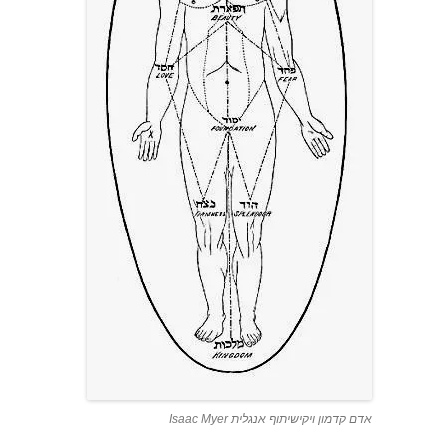
אדם קדמון ויקישיתוף אנגלית Isaac Myer