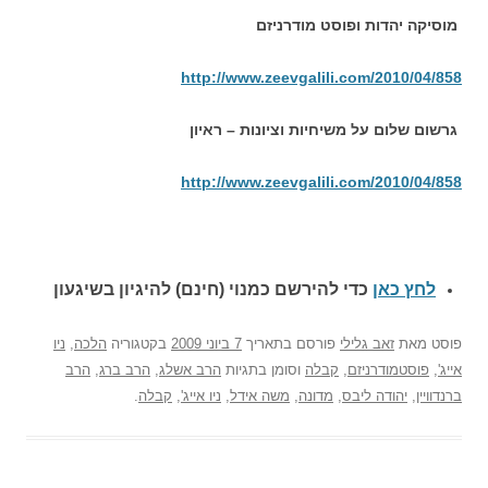
מוסיקה יהדות ופוסט מודרניזם
http://www.zeevgalili.com/2010/04/858
גרשום שלום על משיחיות וציונות – ראיון
http://www.zeevgalili.com/2010/04/858
לחץ כאן
כדי להירשם כ
מנוי (חינם) להיגיון בשיגעון
פוסט
מאת
זאב גלילי
פורסם בתאריך
7 ביוני 2009
בקטגוריה
הלכה
,
ניו
אייג'
,
פוסטמודרניזם
,
קבלה
וסומן בתגיות
הרב אשלג
,
הרב ברג
,
הרב
ברנדוויין
,
יהודה ליבס
,
מדונה
,
משה אידל
,
ניו אייג'
,
קבלה
.