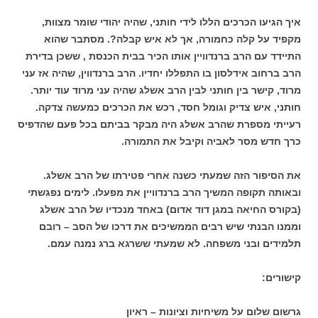
איך הגיעו הכרכים הללו לידי חותני, שהיה יהודי שומר מצוות,
מקפיד על קלה כחמורה, אך לא איש קבלה?. מסתבר שהוא
התיידד עם הרב ברנדוויין אותו הכיר בבית הכנסת , ששכן בדירת
הרב ברחוב אידלסון בו התפללו יחדיו. הרב ברנדווין, שהיה אז עני
מרוד, קישר בין חותני לבין הרב אשלג שהיה עני מרוד עוד יותר.
חותני, איש צדיק וגומל חסד, רכש את הכרכים כמעשה צדקה.
רעייתי מספרת שהרב אשלג היה מבקר בביתם בכל פעם שהדפיס
כרך חדש מסר לאביה וקיבל את התמורה.
את הסיפור הזה שמעתי כשנה אחרי פטירתו של הרב אשלג.
ובאותה תקופה המשיך הרב ברנדוויין את מפעלו. לימים נפגשתי
(בקורס החיאה במגן דוד אדום) באחד מנכדיו של הרב אשלג
וממנו הבנתי שיש רבים הממשיכים את דרכו של הסב – רובם
תלמידים ובני משפחה. לא שמעתי ששרגא ברג נמנה עמם.
קישורים:
גרשום שלום על משיחיות וציונות – ראיון