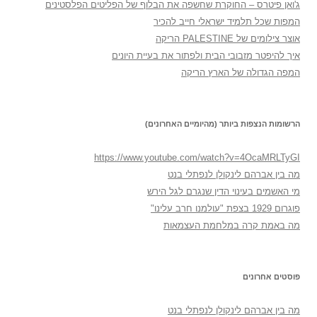
ג'ואן פיטרס – החוקרת שחשפה את הבלוף של הפליטים הפלסטינים
המפות שכל תלמיד ישראלי חייב להכיר
אוצר צילומים של PALESTINE הריקה
איך להיפטר מזבובי הבית ולפתור את בעיית היונים
המפה הגדולה של הארץ הריקה
הרשומות הנצפות ביותר (מהיומיים האחרונים)
https://www.youtube.com/watch?v=4OcaMRLTyGI
מה בין אברהם לינקולן לנפתלי בנט
מי האשמים בעינוי הדין שנגרם לגל הירש
פוגרום 1929 בצפת "עולמנו חרב עלינו"
מה באמת קרה במלחמת העצמאות
פוסטים אחרונים
מה בין אברהם לינקולן לנפתלי בנט