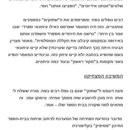
שלטים"אנחנו אידיוטים", "הפציצו אותנו" ועוד.
רבים נופלים בפח ומפרסמים את ה"שתוקים" כמסמכים
אותנטיים. כזה היה המאמר שפרסם כאילו עיתונאי ספרדי שבו
אמר בין היתר: "גרשנו את היהודים מספרד והשמדנו אותם
באירופה ובמקומם קיבלנו את הקללה המוסלמית". מאמר מצויין.
הבעיה היתה (וכך העלתה בדיקה שערכתי) שלא קיים עיתונאי
בשם שהופיע בכתבה ולא קיים עיתון כזה. ובינתיים המאמר הופיע
בשני מקומות ב"מקור ראשון" ובעוד כמה עיתונים.
המשיבון המצחיקון
והנה דוגמא ל"שתוקי" שגם בו נפלו רבים בפח. מורה ששלח לי
אותו היה מוכן להישבע שזה מסמך אמיתי. ונימוקו עמו: זה
מתאים למה שקורה בבית הספר שלו – אמר.
מדובר בהודעת הפתיחה של המערכת לניתוב שיחות בבית-הספר
התיכון "פסיפיק" בקליפורניה