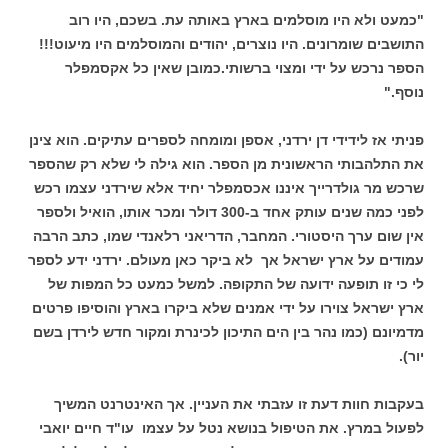
"כמעט ולא היו מוסלמים בארץ באותה עת. בשכם, היו רוב
התושבים שומרונים. היו נוצרים, יהודים והמוסלמים היו מיעוט!!!
הספר נרכש על ידי ומצוי ברשותי.כמובן שאין כל אקסמפלר
נוסף."
פניתי אז לידידי דן ירדני, אספן ומומחה לספרים עתיקים. הוא צינן
את התלהבותי הראשונית מן הספר. הוא גילה לי שלא רק שהספר
שרכש מר גולדרייך איננו אכסמפלר יחיד אלא שירדני עצמו רכש
לפני כמה שנים עותק אחד ב-300 דולר ומכר אותו, הואיל ולספר
אין שום ערך היסטורי. המחבר, הדריאני רלאנדי שמו, כתב הרבה
עמודים על ארץ ישראל אך לא ביקר כאן מעולם. ירדני ידע לספר
לי כי זו תופעה ידועה של התקופה. למשל כמעט כל המפות של
ארץ ישראל צוירו על ידי אמנים שלא ביקרו בארץ והוסיפו פרטים
מדמיונם (כמו נהר בין הים התיכון לכינרת ומקור חדש לירדן בשם
יור).
בעקבות חוות דעת זו עזבתי את העניין. אך האינטרנט המשיך
לפעול במרץ. את הטיפול בנושא נטל על עצמו עו"ד חיים יואבי