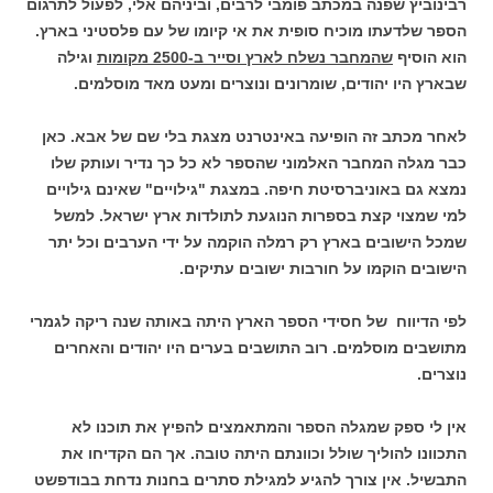
רבינוביץ שפנה במכתב פומבי לרבים, וביניהם אלי, לפעול לתרגום
הספר שלדעתו מוכיח סופית את אי קיומו של עם פלסטיני בארץ.
הוא הוסיף
שהמחבר נשלח לארץ וסייר ב-2500 מקומות
וגילה
שבארץ היו יהודים, שומרונים ונוצרים ומעט מאד מוסלמים.
לאחר מכתב זה הופיעה באינטרנט מצגת בלי שם של אבא. כאן
כבר מגלה המחבר האלמוני שהספר לא כל כך נדיר ועותק שלו
נמצא גם באוניברסיטת חיפה. במצגת "גילויים" שאינם גילויים
למי שמצוי קצת בספרות הנוגעת לתולדות ארץ ישראל. למשל
שמכל הישובים בארץ רק רמלה הוקמה על ידי הערבים וכל יתר
הישובים הוקמו על חורבות ישובים עתיקים.
לפי הדיווח של חסידי הספר הארץ היתה באותה שנה ריקה לגמרי
מתושבים מוסלמים. רוב התושבים בערים היו יהודים והאחרים
נוצרים.
אין לי ספק שמגלה הספר והמתאמצים להפיץ את תוכנו לא
התכוונו להוליך שולל וכוונתם היתה טובה. אך הם הקדיחו את
התבשיל. אין צורך להגיע למגילת סתרים בחנות נדחת בבודפשט