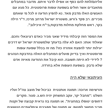
אליהם/לתת להם כסף או אפילו לדבר איתם. מדובר במחבלים
מתאבדים אשר חולים בשפעת עופות פרוסטטית. כל מגע עם
האנשים האלו מדבק מאד. נא להפיץ הודעה זו לכל מי שאתם
מכירים. רב פקד ג'ורש, משטרת ישראל מרחב מרכז, ד"ר הילה
בקר, ראש מחלקת מחלות מדבקות,בי"ח איכילוב".
את המסר הזה קיבלתי מידיד שאני מכיר כאדם רציונאלי וחכם.
שאלתי אותו: האם לא עלה בדעתך שלמשטרת ישראל יש דרכים
יעילות יותר להפצת אזהרה כזו? מה זה בכלל שפעת עופות
פרוסטטית ואיך בדיוק פועלים המחבלים האלה בהדבקת הנהגים
? לידידי לא היתה תשובה. הוא קיבל את ההודעה מאיזה אדם
שלא נדבק בשפעת העופות אלא בחרדה.
העיתונאי שלא היה
והרשימה ארוכה: תמונה אותנטית כביכול של מוצב צה"ל ועליו
השלט :"מחבל יקר, עקב המשחק יהיה הש.ג. סגור. מקרים
דחופים יטופלו במחצית". או תמונה בה נראית קבוצה של זקנות
סביב מחשב לפטופ, או תמונה של מפגינים איסלאמיים הנושאים