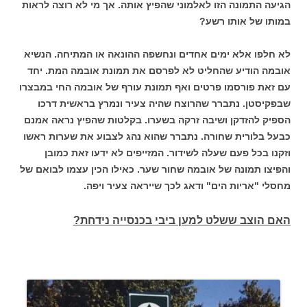
הגיעה התמונה הזו לאלמוני שהפיץ אותה. אך מי לא רוצה לראות
במותו של אותו רשע?
לא חלפו אלא ימים אחדים ונחשפה ההונאה או המתיחה. הנשיא
אובמה הודיע שהחליט לא לפרסם את תמונת אובמה המת. יחד
עם זאת פורסמו פרטים ואף תמונת עורף של אובמה החי במבצרו
שבפקיסטן. נתברר שהרוצח שהיה צעיר ונמרץ בראשית דרכו
הספיק להזדקן ושיבה זרקה בשערו.
בקלטות שהפיץ נראה אמנם
כבעל בלורית שחורה. נתברר שהוא נהג לצבוע את שערות ראשו
וזקנו בכל פעם שעלה לשידור. המזייפים לא ידעו זאת כמובן
והפיצו תמונה של אובמה שחור שער. כאילו הכין עצמו לבואם של
מחסלי "אריות הים" ודאג לכך שייראה צעיר ויפה.
האם הוצב ששלט למען ביבי בכנסייה נידחת?