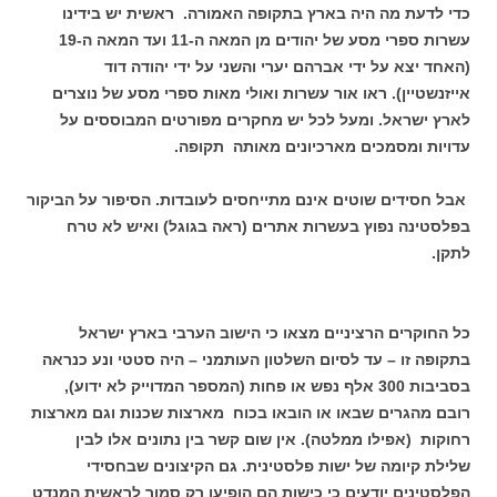
כדי לדעת מה היה בארץ בתקופה האמורה. ראשית יש בידינו
עשרות ספרי מסע של יהודים מן המאה ה-11 ועד המאה ה-19
(האחד יצא על ידי אברהם יערי והשני על ידי יהודה דוד
אייזנשטיין). ראו אור עשרות ואולי מאות ספרי מסע של נוצרים
לארץ ישראל. ומעל לכל יש מחקרים מפורטים המבוססים על
עדויות ומסמכים מארכיונים מאותה תקופה.
אבל חסידים שוטים אינם מתייחסים לעובדות. הסיפור על הביקור
בפלסטינה נפוץ בעשרות אתרים (ראה בגוגל) ואיש לא טרח
לתקן.
כל החוקרים הרציניים מצאו כי הישוב הערבי בארץ ישראל
בתקופה זו – עד לסיום השלטון העותמני – היה סטטי ונע כנראה
בסביבות 300 אלף נפש או פחות (המספר המדוייק לא ידוע),
רובם מהגרים שבאו או הובאו בכוח מארצות שכנות וגם מארצות
רחוקות (אפילו ממלטה). אין שום קשר בין נתונים אלו לבין
שלילת קיומה של ישות פלסטינית. גם הקיצונים שבחסידי
הפלסטינים יודעים כי כישות הם הופיעו רק סמוך לראשית המנדט