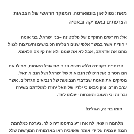
מאת: נפוליאון בונפארטה, המפקד הראשי של הצבאות
הצרפתים באפריקה ובאסיה
אל: היורשים החוקיים של פלסטינה –בני ישראל, בני אומה
ייחודית אשר במשך אלפי שנים הצליחו הכיבושים והעריצות לגזול
מהם את אדמתם, אבל לא את שמם ולא את קיומם הלאומי.
הבוחנים בקפידה וללא משוא פנים את גורל האומות, אפילו אם
הם חסרים את היכולת הנבואית של ישראל ושל הנביא יואל,
מסיקים את האמת שבדברי הנבואות של הנביאים הגדולים, אשר
ערב חורבן ציון ניבאו כי ילדיו של האל יחזרו למולדתם בשירה
וברינה וכי העצב והאנחות ייעלמו לעד.
קומו ברינה, הגולים!
מלחמה זו שאין לה אח ורע בהיסטוריה כולה, נערכה כמלחמת
הגנה עצמית על ידי אומה שאויביה ראו באדמותיה המוּרָשות שלל