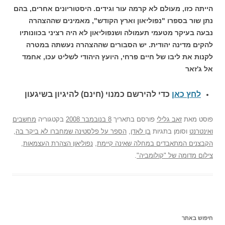
הייתה כזו, מעולם לא קרמה עור וגידים. היסטוריונים אחרים, בהם
נתן שור בספרו "נפוליאון וארץ הקודש", מאמינים שההצהרה
נבעה בעיקר מטעמי תעמולה ושנפוליאון לא היה רציני בכוונותיו
להקים מדינה יהודית. יש הסבורים שההצהרה נעשתה במטרה
לקנות את ליבו של חיים פרחי, היועץ היהודי לשליט עכו, אחמד
אל ג'זאר
לחץ כאן
כדי להירשם כ
מנוי (חינם) להיגיון בשיגעון
פוסט
מאת
זאב גלילי
פורסם בתאריך
8 בנובמבר 2008
בקטגוריה
מחשבים
ואינטרנט
וסומן בתגיות
בן לאדן
,
הספר על פלסטינה שמחברו לא ביקר בה
,
הקבצנים המתאבדים במחלה שאינה קיימת
,
נפוליאון הצהרת העצמאות
,
צילום מדומה של "קולומביה"
.
חיפוש באתר