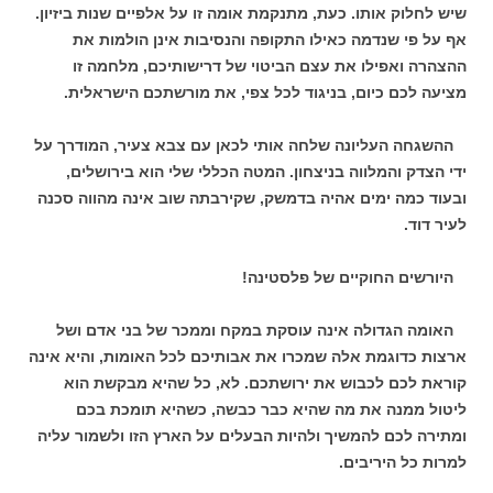
שיש לחלוק אותו. כעת, מתנקמת אומה זו על אלפיים שנות ביזיון.
אף על פי שנדמה כאילו התקופה והנסיבות אינן הולמות את
ההצהרה ואפילו את עצם הביטוי של דרישותיכם, מלחמה זו
מציעה לכם כיום, בניגוד לכל צפי, את מורשתכם הישראלית.
ההשגחה העליונה שלחה אותי לכאן עם צבא צעיר, המודרך על
ידי הצדק והמלווה בניצחון. המטה הכללי שלי הוא בירושלים,
ובעוד כמה ימים אהיה בדמשק, שקירבתה שוב אינה מהווה סכנה
לעיר דוד.
היורשים החוקיים של פלסטינה!
האומה הגדולה אינה עוסקת במקח וממכר של בני אדם ושל
ארצות כדוגמת אלה שמכרו את אבותיכם לכל האומות, והיא אינה
קוראת לכם לכבוש את ירושתכם. לא, כל שהיא מבקשת הוא
ליטול ממנה את מה שהיא כבר כבשה, כשהיא תומכת בכם
ומתירה לכם להמשיך ולהיות הבעלים על הארץ הזו ולשמור עליה
למרות כל היריבים.