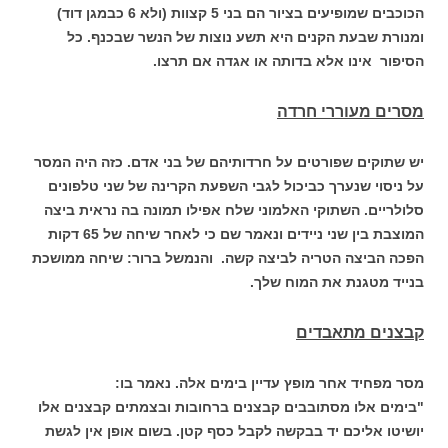
הכוכבים שמופיעים בציור הם בני 5 קצוות (ולא 6 כבמגן דוד)
ומנורת שבעת הקנים היא תשע נוצות של הנשר שבכנף. כל
הסיפור אינו אלא בדותה או אגדה אם תרצו.
מסרים מעוררי חרדה
יש שתוקים שפורטים על חרדותיהם של בני אדם. כזה היה המסר
על ניסוי שנערך כביכול לגבי השפעת הקרינה של שני טלפונים
סלולריים. השתוקי האלמוני שלח אפילו תמונה בה נראית ביצה
המוצבת בין שני ניידים ונאמר שם כי לאחר שיחה של 65 דקות
הפכה הביצה הטריה לביצה קשה. והנמשל ברור: שיחה ממושכת
בנייד מטגנת את המוח שלך.
קבצנים מתאבדים
מסר מפחיד אחר מופץ עדיין בימים אלה. נאמר בו:
"בימים אלו מסתובבים קבצנים ברחובות ובצמתים קבצנים אלו
יושיטו אליכם יד בבקשה לקבל כסף קטן. בשום אופן אין לגשת