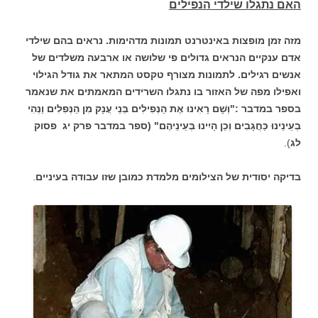
ה
אם נתגלו שילדי הנפילים
מזה זמן מופצות באינטרנט תמונות מדהימות. נראים בהם שילדי
אדם ענקיים הנראים גדולים פי שלושה או ארבעה משלדים של
אנשים רגילים. לתמונות מצורף טקסט המתאר את גודל הגילוי
ואפילו מפה של האזור בו נתגלו השרידים המאמתים את שנאמר
בספר במדבר :"וְשָׁם רָאִינוּ אֶת הַנְּפִילִים בְּנֵי עֲנָק מִן הַנְּפִלִים וַנְּהִי
בְעֵינֵינוּ כַּחֲגָבִים וְכֵן הָיִינוּ בְּעֵינֵיהֶם" (ספר במדבר פרק יג פסוק
לג
).
בדיקה יסודית של הצילומים מלמדת כמובן שזו עבודה בעיניים
.