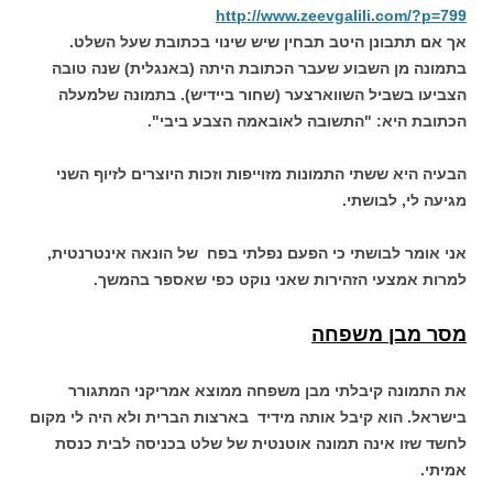
http://www.zeevgalili.com/?p=799
אך אם תתבונן היטב תבחין שיש שינוי בכתובת שעל השלט.
בתמונה מן השבוע שעבר הכתובת היתה (באנגלית) שנה טובה
הצביעו בשביל השווארצער (שחור ביידיש). בתמונה שלמעלה
הכתובת היא: "התשובה לאובאמה הצבע ביבי".
הבעיה היא ששתי התמונות מזוייפות וזכות היוצרים לזיוף השני
מגיעה לי, לבושתי.
אני אומר לבושתי כי הפעם נפלתי בפח של הונאה אינטרנטית,
למרות אמצעי הזהירות שאני נוקט כפי שאספר בהמשך.
מסר מבן משפחה
את התמונה קיבלתי מבן משפחה ממוצא אמריקני המתגורר
בישראל. הוא קיבל אותה מידיד בארצות הברית ולא היה לי מקום
לחשד שזו אינה תמונה אוטנטית של שלט בכניסה לבית כנסת
אמיתי.