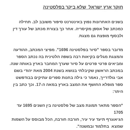
חוקר ארץ ישראל שלא ביקר בפלסטינה
בשנים האחרונות נפוץ באינטרנט סיפור משובב לב. תחילה
כמכתב של אספן מקיסריה. אחר כך בצורת מכתב של עורך דין
ולבסוף מופצת גם מצגת
.
מדובר בספר "סיור בפלסטינה 1696". מפיצי המכתב, ההודעה
והמצגת מגלים בקיאות רבה בשפה הלטינית בה נכתב הספר
ומביאים פרטי פרטים על סיור שערך המחבר בארץ באותה שנה.
במכתב הראשון שקיבלתי בנושא בשנת 2004 מאת יהודי בשם
אבי גולדרייך, נאמר כי גילה בחנות ספרים עתיקים בבודפשט
ספר מופלא החושף את המצב בארץ במאה ה-17. וכך כתב בין
היתר:
"הספר מתאר תמונת מצב של פלסטינה בין השנים 1695 עד
1705
הגיאוגרף תיעד עיר עיר, חורבה חורבה, הכל מבוסס על השמות
שמצא בתלמוד ובמשנה".