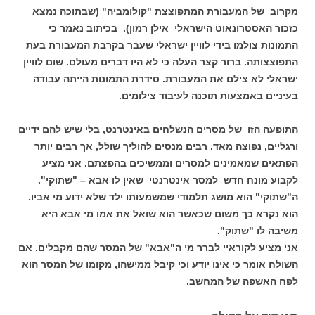
מקרוב של המעבורת המתפוצצת "קולומביה" (שבתוכה נמצא
כזכור האסטרונאוט הישראלי אילן רמון). בכיתוב נאמר כי
התמונות צולמו בידי לוויין ישראלי שעבר בקרבת המעבורת בעת
התפוצצותה. ברור קצר העלה כי לא היו דברים מעולם. שום לוויין
ישראלי לא צילם את המעבורת. סידרת התמונות הייתה עבודה
בעיניים באמצעות תוכנה לעיבוד צילומים.
התופעה הזו של מסרים הנשלחים באינטרנט, בלי שיש להם ידיים
ורגליים, נפוצה מאד. רבים מנסים להוליך שולל, אך רבים יותר
הפתאים שמאמינים למסרים וממשיכים בהפצתם. אני מציע
לקבוע מונח חדש למסר אינטרנטי שאין לו אבא – "שתוקי".
ה"שתוקי" הוא מושג תלמודי שמשמעותו ילד שלא ידוע מי אביו.
הוא נקרא כך משום שכאשר הוא שואל את אמו מי אבא היא
משיבה לו "שתוק".
אני מציע לקוראיי לברר מי ה"אבא" של המסר שהם מקבלים. אם
השולח אומר כי אינו יודע וכי קיבל ממישהו, מקומו של המסר הוא
לפח האשפה של המחשב.