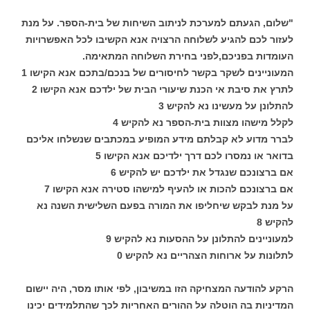
"שלום, הגעתם למערכת לניתוב השיחות של בית-הספר. על מנת
לעזור לכם להגיע לשלוחה הרצויה אנא הקשיבו לכל האפשרויות
העומדות בפניכם,לפני בחירת השלוחה המתאימה.
המעוניינים לשקר בקשר לחיסורים של בנכם/בתכם אנא הקישו 1
לתרץ את סיבת אי הכנת שיעורי הבית של ילדכם אנא הקישו 2
להתלונן על מעשינו נא להקיש 3
לקלל מישהו מצוות בית-הספר נא להקיש 4
לברר מדוע לא קבלתם מידע המופיע במכתבים שנשלחו אליכם
בדואר או נמסרו לכם דרך ילדיכם אנא הקישו 5
אם ברצונכם שנגדל את ילדכם יש להקיש 6
אם ברצונכם להכות או להעיף למישהו סטירה אנא הקישו 7
על מנת לבקש שיחליפו את המורה בפעם השלישית השנה נא
להקיש 8
למעוניינים להתלונן על ההסעות נא להקיש 9
לתלונות על ארוחות הצהריים נא להקיש 0
הרקע להודעה המצחיקה הזו במשיבון, לפי אותו מסר, היה יישום
המדיניות בה הוטלה על ההורים האחריות לכך שהתלמידים יכינו