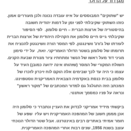
מגן דוד על הדולר
יש "שתוקים" המבוססים על איזו עובדה נכונה ולכן מעוררים אמון.
כזהו השתוקי שקיבלתי לפני זמן על דמות יהודית חשובה
בהיסטוריה של ארצות הברית – חיים סלומון. לפי הסיפור
שקיבלתי גייס חיים סלומון את הקהילה היהודית של ארצות הברית
לעזרתו של ג'ורג' וושינגטון. לפי המסר הורה וושינגטון להנציח את
תרומתו של סלומון בשטר הדולר האמריקני. זאת, על ידי סימון
מגיני דוד מעל ראשו של הנשר ומתחתיו ציור מנורת שבעת הקנים.
השולח המקורי של המסר (שזהותו אינה ידועה כמובן) העיד על
עצמו כי היה עד לכך שבימים אלה הוקם לוח זיכרון לזכרו של
סלומון בבית כנסת באקדמיה הצבאית האמריקנית ווסטפוינט.
המכתב הזה התגלגל גם למדור המכתבים של "מקור ראשון"
ונראה על פניו כמסמך אותנטי.
ביקשתי מידיד אמריקני לבדוק את העניין ונתברר כי סלומון היה
אכן מממן חשוב של המהפכה האמריקנית ויש עליו שפע של
חומר אמיתי באתרים רבים באינטרנט. אבל שטר הדולר הנוכחי
עוצב בשנת 1956, שנים רבות אחרי המהפכה האמריקנית.