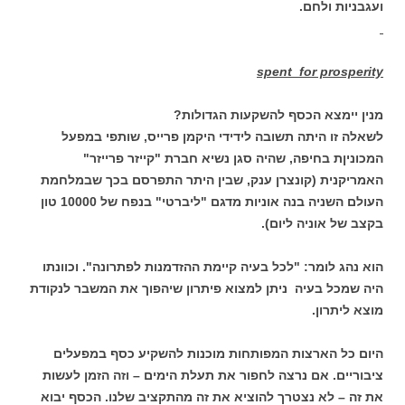
ועגבניות ולחם.
spent for prosperity
מנין יימצא הכסף להשקעות הגדולות?
לשאלה זו היתה תשובה לידידי היקמן פרייס, שותפי במפעל
המכוניןת בחיפה, שהיה סגן נשיא חברת "קייזר פרייזר"
האמריקנית (קונצרן ענק, שבין היתר התפרסם בכך שבמלחמת
העולם השניה בנה אוניות מדגם "ליברטי" בנפח של 10000 טון
בקצב של אוניה ליום).
הוא נהג לומר: "לכל בעיה קיימת ההזדמנות לפתרונה". וכוונתו
היה שמכל בעיה ניתן למצוא פיתרון שיהפוך את המשבר לנקודת
מוצא ליתרון.
היום כל הארצות המפותחות מוכנות להשקיע כסף במפעלים
ציבוריים. אם נרצה לחפור את תעלת הימים – וזה הזמן לעשות
את זה – לא נצטרך להוציא את זה מהתקציב שלנו. הכסף יבוא