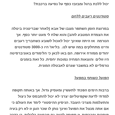
יכול ללכת ברגל ומבזבז כסף על נסיעה ברכבת?
סטודנטים רעבים ללחם
במרוצת הזמן השתפר מצבו של אבא (לאחר שבריטניה ביטלה
את הצמדת המטבע לזהב) והוא שלח לי מעט יותר כסף. אך
הנורמה אז היתה שאינך יכול לאכול לשובע כשחבריך רעבים
והיינו מתחלקים במה שיש לנו. בליאז' היו כ-3000 סטודנטים
יהודים ממזרח אירופה. הם באו לכאן כי הלימודים באוניברסיטה
היו זולים והוצאות המחיה נמוכות יחסית. כל זאת בזמנים
נורמליים לא במשבר שגרם לאבטלה המונית.
הפועל כשותף במפעל
ברבות הימים הפכתי לתעשיין ומעסיק גדול. אך באותה תקופה
למדתי לדעת שקפיטליזם יצרני לא יכול להתבסס על ניצול
והתעלמות מצרכי העובד. הניסיון ההיסטורי לימד את העולם כי
אם אתה מנצל את הפועל ואינך נותן לו שכר הוגן זו לא רק בעיה
מוסרית וחברתית. זו תפיסה לקויה גם מבחינה כלכלית. כי בדרך