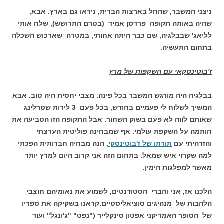
ניצני המשבר, שהחל בארצות הברית, ניראו גם בארץ. אבא,
שהיה באותה תקופה פרדסן אמיד (בטרם התרושש), שלח אותי
לליאג' שבבלגיה, שם כבר היתה אחותי, במטרה שארכוש השכלה
בתחום התעשיה.
ז'בוטינסקאי עם השקפות של מרץ
בבלגיה היה מורגש המשבר בכל פינה. מצבי יחסית היה טוב. אבא
המשיך לשלוח לי פעמיים בחודש, בכל פעם 3 לירות שטרלינג
שאותם לווה לא פעם בשוק השחור. אבל התקופה הזו הטביעה את
חותמה על השקפת עולמי. אף שמבחינה פוליטית הערצתי
והזדהיתי עם
תורתו של ז'בוטינסקי
, הנה מבחיה חברותית הפכתי
למה שקרוי איש שמאל. בתחום הזה אני קרוב היום למרץ יותר
מאשר למפלגות הימין.
הלכנו אז, אני וחברי הסטודנטים, לשמוע את נאומיהם חוצבי
הלהבות של מנהיגים סוציאליסטיים.קראנו בשקיקה את ספריו
של הסופר האמריקני אפטון סינקלייר ("נפט" "ג'ונגל" ועוד