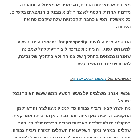
מצרפת או מארצות הברית, מגרמניה או מאיטליה. ומהרבה
מדינות אחרות. הכסף לא צריך לבוא מבנקים הנמצאים בקשיים.
כל ממשלה תסייע לחברות קבלניות שלה שיקבלו פה את
העבודה.
הסיסמה צריכה להיות spent for prosperity דהיינו: השקע
למען השיגשוג. והעיתונות צריכה ליצור דעת קהל שמבינה
שאנחנו נמצאים בתהליך של צמיחה ולא בתהליך של נסיגה,
למרות שבינתיים המצב קשה.
הפשעים של
האוצר ובנק ישרא
ל
עכשיו אנחנו משלמים על מעשי הפשע ממש שעשו האוצר ובנק
ישראל.
מה עשו? קבעו ריבית גבוהה כדי למנוע אינפלציה וחריגות מן
התקציב. הריבית כאן היתה יותר גבוהה מן הריבית האמריקנית.
ספקולנטים לוו דולרים בארצות הברית בריבית זולה קנו בהם
שקלים במחיר נמוך והשקיעו את השקלים תמורת ריבית גבוהה.
את ההפרש בין הריביות הכניסו לכיסם וכך הפך השקל למטבע