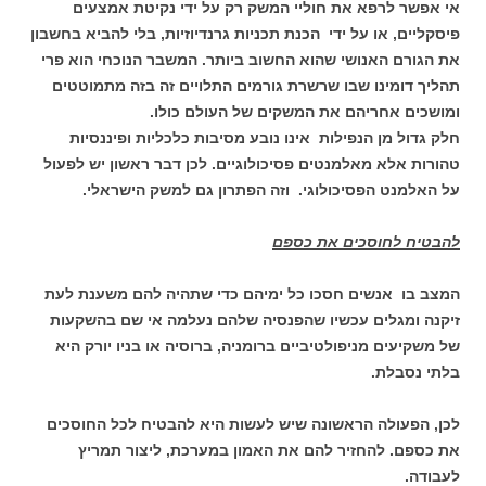
אי אפשר לרפא את חוליי המשק רק על ידי נקיטת אמצעים
פיסקליים, או על ידי הכנת תכניות גרנדיוזיות, בלי להביא בחשבון
את הגורם האנושי שהוא החשוב ביותר. המשבר הנוכחי הוא פרי
תהליך דומינו שבו שרשרת גורמים התלויים זה בזה מתמוטטים
ומושכים אחריהם את המשקים של העולם כולו.
חלק גדול מן הנפילות אינו נובע מסיבות כלכליות ופיננסיות
טהורות אלא מאלמנטים פסיכולוגיים. לכן דבר ראשון יש לפעול
על האלמנט הפסיכולוגי. וזה הפתרון גם למשק הישראלי.
להבטיח לחוסכים את כספם
המצב בו אנשים חסכו כל ימיהם כדי שתהיה להם משענת לעת
זיקנה ומגלים עכשיו שהפנסיה שלהם נעלמה אי שם בהשקעות
של משקיעים מניפולטיביים ברומניה, ברוסיה או בניו יורק היא
בלתי נסבלת.
לכן, הפעולה הראשונה שיש לעשות היא להבטיח לכל החוסכים
את כספם. להחזיר להם את האמון במערכת, ליצור תמריץ
לעבודה.