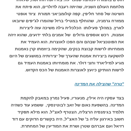
מלחמת העולם השניה, שהיתה רעבה לדולרים, הוא פיתח את
השיטה של סחר חליפין. קפה קולומביאני תמורת ציוד אופטי
ממזרח גרמניה, שהוחלף במטילי ברזל שהומרו לג'יפים שיובאו
לארץ. במהלך פעילותו הכלכלית גילה משיכה עזה ליצירות
אמנות, רכש אוספים גדולים של אמנים בלתי ידועים, שהוא זיהה
את הפוטנציאל שבהם והם הפכו לאוצרות. הוא העמיד את
מומחיותו לרשות קבוצת בנקים, שהקימה ביוזמתו קרן נאמנות
להשקעה ביצירות אמנות שהערך של יצירותיה במושגים של היום
מגיע למיליארד וחצי דולר. את מומחיותו באמנות העמיד גם
לרשות הוותיקן כיועץ לאוצרות האמנות של הכס הקדוש.
"נורה" שהצילה את המדינה
בצד עסקיו היה אילין, מנעוריו, פעיל נמרץ במאבק להקמת
המדינה. בהשפעת נאום של זאב ז'בוטינסקי, ששמע עוד כשהיה
תלמיד בגימנסיה הרצליה, הצטרף לאצ"ל. הוא מילא תפקיד
חשוב באירגון עליה ב' של האצ"ל, היה בקשרים הדוקים עם דוד
רזיאל ועם אברהם שטרן ושרת את המודיעין של המחתרת.