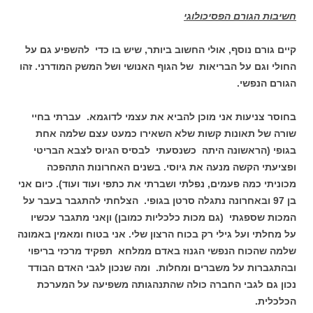
חשיבות הגורם הפסיכולוגי
קיים גורם נוסף, אולי החשוב ביותר, שיש בו כדי להשפיע גם על
החולי וגם על הבריאות של הגוף האנושי ושל המשק המודרני. זהו
הגורם הנפשי.
בחוסר צניעות אני מוכן להביא את עצמי לדוגמא. עברתי בחיי
שורה של תאונות קשות שלא השאירו כמעט עצם שלמה אחת
בגופי (הראשונה היתה כשנסעתי לבסיס הגיוס לצבא הבריטי
ופציעתי הקשה מנעה את גיוסי. בשנים האחרונות התהפכה
מכוניתי כמה פעמים, נפלתי ושברתי את כתפי ועוד ועוד). כיום אני
בן 97 ובאחרונה נתגלה סרטן בגופי. הצלחתי להתגבר בעבר על
המכות שספגתי (גם מכות כלכליות כמובן) וןאני מתגבר עכשיו
על מחלתי ועל גילי רק בכוח הרצון שלי. אני בטוח ומאמין באמונה
שלמה שהכוח הנפשי הגנוז באדם ממלחא תפקיד מרכזי בריפוי
ובהתגברות על משברים ומחלות. ומה שנכון לגבי האדם הבודד
נכון גם לגבי החברה כולה שהתנהגותה משפיעה על המערכת
הכלכלית.