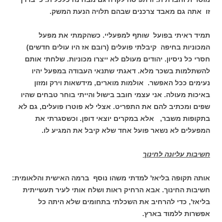
זו אתה גם מאבד צרכנים שבהם תלויה הנעת המשק.
תמיד ראיתי בפועל שותף למפעליי. כשהקמתי את מפעל
המכוניות בחיפה קיבלתי פועלים (רובם אז היו עולים חדשים)
חסרי כל ניסיון. יהודים מעולם לא ייצרו מכוניות. שלחתי אותם
להשתלמות בשכר מלא. דאגתי שתנאי העבודה במפעל יהיו
נעימים ככל האפשר. אולמות מוארים, מידשאות וירק ומזון
באיכות מעולה. אני עצמי חובב בישול והייתי בוחר טבחים שהיו
שפים ומכתיב להם את התפריט. אצלי לא פוטרו פועלים, גם לא
בתקופות משבר, אלא במקרים יוצאי דופן. וכשסגרתי את
המפעלים לא נשאר פועל אחד שלא קיבל את המגיע לו.
חשיבות עליונה לחינוך
אותה תקופה בליאז' למדתי משהו נוסף ברמה האישית והלאומית:
חשיבות החינוך. אבא הרחיק ראות ושלח אותי לעיר תעשייתית
בליאז', כדי להרחיב את השכלתי בתחומים שלא היתה כל
אפשרות ללמוד בארץ.