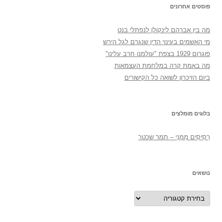
פוסטים אחרונים
מה בין אברהם לינקולן לנפתלי בנט
מי האשמים בעינוי הדין שנגרם לגל הירש
פוגרום 1929 בצפת "עולמנו חרב עלינו"
מה באמת קרה במלחמת העצמאות
ביום הזיכרון לשואה כל הקישורים
בלוגים מומלצים
רְסִיסִים מִמֶנִי – תמר שכטר
נושאים
נושאים