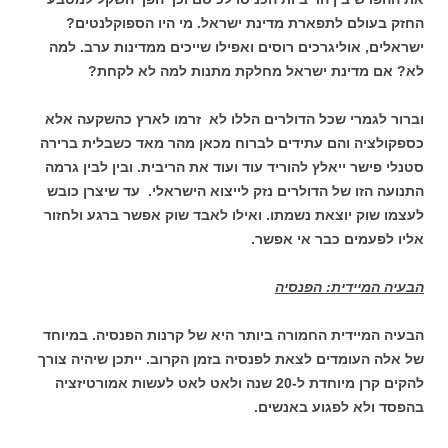
החזק בעולם לתפארת מדינת ישראל. מי היו הספוקלנטים?
ישראלים, אוליגרכים רוסים ואפילו שייכים ממדינות ערב. למה
לא? אם מדינת ישראל מחלקת מתנות למה לא לקחת?
וברור לגמרי שכל הדולרים הללו לא זרמו לארץ כהשקעה אלא
כספקולציה והם עתידים לברוח מכאן מהר מאד כשבלית ברירה
סטנלי פישר ייאלץ להוריד עוד ועוד את הריבית. ובין לבין גרמה
התנועה הזו של הדולרים נזק לייצוא הישראלי. עד שיצרן כובש
לעצמו שוק יוצאת נשמתו. ואילו לאבד שוק אפשר ברגע ולחזור
אליו לפעמים כבר אי אפשר.
הבעיה המיידית: הפנסיה
הבעיה המיידית החמורה ביותר היא של קרנות הפנסיה. במיוחד
של אלה העומדים לצאת לפנסיה בזמן הקרוב. ייתכן שיהיה צורך
להקים קרן מיוחדת ל-20 שנה ולאט לאט לעשות אמורטיזציה
בהפסד ולא לפגוע באנשים.