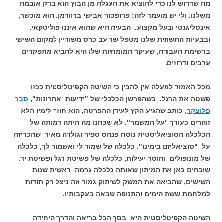
מה שדרוש לנו כדי להוציא את העגלה מן הבוץ הוא ברק אובמה
משלנו. ולי יש מועמד לזה: פרופסור אבישי ברוורמן. הוא מוכשר,
אינטליגנטי ובעל מקצוע. הבעיה היא שהוא איננו פוליטקאי.
ובבעיות התשתית שלנו מטפל שר עב כרס משוריין למקום השישי
ברשימת העבודה, שעיקר המומחיות שלו היא להביא מתפקדים
ערבים ודרוזים.
מכל האמור למעלה אין להבין כי השיטה הקפיטליסטית ככזו
פשטה את הרגל. כשהפרשן הכלכלי של "ידיעות אחרונות",
סבר
פלוצקר,
כותב שהגיע הקץ לעידן ההפרטה, הוא חוזר לימיו הלא
זוהרים כעורך "על המשמר". לא שכחנו מה היתה דמותה של
הכלכלה הסוציאליסטית נוסח פנחס ספיר וגולדה מאיר שהכריזה
על "סוציאליזם בימינו". כלכלה של שמור לי ואשמור לך, כלכלה
של מונופולים וחוסר יעילות, כלכלה של פשיטת רגל ופשיטת יד.
שוכחים כאן את המיתון שאותה כלכלה גרמה ראשית שנות
השישים, שהביאה את המשק לשיתוק גמור וזה ניצל רק תודות
למלחמת ששת הימים והתנופה שבאה בעקבותיו.
השיטה הקפיטליסטית היא בסך הכל בריאה והדרך היחידה