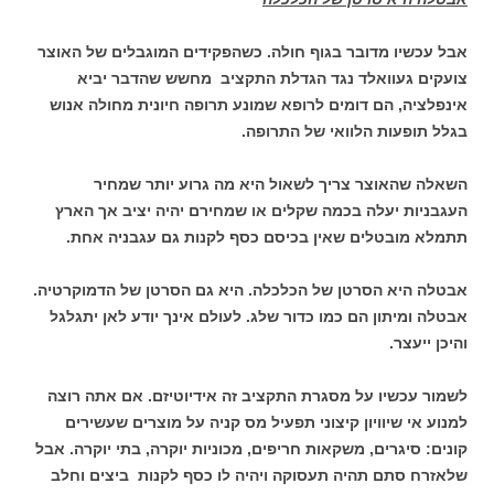
אבל עכשיו מדובר בגוף חולה. כשהפקידים המוגבלים של האוצר
צועקים געוואלד נגד הגדלת התקציב מחשש שהדבר יביא
אינפלציה, הם דומים לרופא שמונע תרופה חיונית מחולה אנוש
בגלל תופעות הלוואי של התרופה.
השאלה שהאוצר צריך לשאול היא מה גרוע יותר שמחיר
העגבניות יעלה בכמה שקלים או שמחירם יהיה יציב אך הארץ
תתמלא מובטלים שאין בכיסם כסף לקנות גם עגבניה אחת.
אבטלה היא הסרטן של הכלכלה. היא גם הסרטן של הדמוקרטיה.
אבטלה ומיתון הם כמו כדור שלג. לעולם אינך יודע לאן יתגלגל
והיכן ייעצר.
לשמור עכשיו על מסגרת התקציב זה אידיוטיזם. אם אתה רוצה
למנוע אי שיוויון קיצוני תפעיל מס קניה על מוצרים שעשירים
קונים: סיגרים, משקאות חריפים, מכוניות יוקרה, בתי יוקרה. אבל
שלאזרח סתם תהיה תעסוקה ויהיה לו כסף לקנות ביצים וחלב