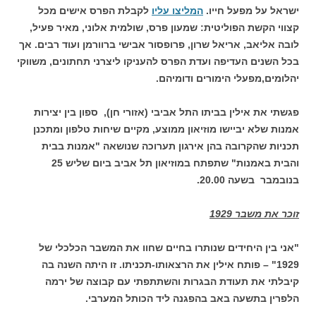
ישראל על מפעל חייו.
המליצו עליו
לקבלת הפרס אישים מכל
קצווי הקשת הפוליטית: שמעון פרס, שולמית אלוני, מאיר פעיל,
לובה אליאב, אריאל שרון, פרופסור אבישי ברוורמן ועוד רבים. אך
בכל השנים העדיפה ועדת הפרס להעניקו ליצרני תחתונים, משווקי
יהלומים,מפעלי הימורים ודומיהם.
פגשתי את אילין בביתו התל אביבי (אזורי חן), ספון בין יצירות
אמנות שלא יביישו מוזיאון ממוצע, מקיים שיחות טלפון ומתכנן
תכניות שהקרובה בהן אירגון תערוכה שנושאה "אמנות בבית
והבית באמנות" שתפתח במוזיאון תל אביב ביום שליש 25
בנובמבר בשעה 20.00.
זוכר את משבר 1929
"אני בין היחידים שנותרו בחיים שחוו את המשבר הכלכלי של
1929" – פותח אילין את הרצאותו-תכניתו. זו היתה השנה בה
קיבלתי את תעודת הבגרות והשתתפתי עם קבוצה של ירמה
הלפרין בתשעה באב בהפגנה ליד הכותל המערבי.