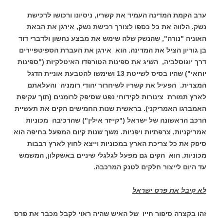
ערב הקמת המדינה העמיד את קשריו, ניסיונו ורכושו לרכישת
נשק. הלווה את כל כספו לצורך רכישת נשק, אירגן את הבאת
האוניה "נורה", שהנשק שלה שימש את מבצע נחשון ולדברי דוד
בן גוריון הציל את המדינה. הוא אירגן את העברת הספיטפיירים
דרך יוגוסלביה, השיג את ספינות הטורפדו האיטלקיות ("ספינות
יוחאי") שהיו בסיס לשייטת 13 ושימשו להטבעת אוניית הדגל
המצרית. הפעיל את קשריו לשיחרור יהודי רומניה והעלאתם
לארץ תמורת צינורות לקידוחי נפט שסיפק לרומנים (תוך עקיפת
האמברגו האמריקני). בראשית שנות החמישים הקים את תעשיית
הרכב הראשונה של ישראל ("קייזר אילין") שהרכיבה מכוניות
אמריקניות, צרפתיות ויפניות. משך שנות קיום המפעל בחיפה הוא
סיפק את כל צריכת הארץ במכוניות וייצא לחוץ לארץ רבבות
מכוניות. הוא הקים גם מפעל לגלגלי שיניים באשקלון, המשמש
עד היום לייצור חלקים לטנק המרכבה.
לא קיבל את פרס ישראל
זהו בקצרה סיפור חייו של האיש שהיה ראוי לקבל מכבר את פרס