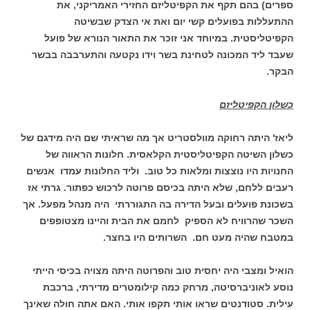
ספרים) בהם תקף את הקפיטליזם החזירי האמריקני, את
ההתעללות בפועלים קשי יום ואת אי הצדק שבשיטה
הקפיטליסטית. במיוחד אני זוכר את התאור הנורא של פועל
שעבד ליד המכונה לטחינת בשר וידו נקטעה והתערבבה בבשר
הבקר.
כשלון הקפיטליזם
ליאז' היתה רחוקה מוולסטריט אך מה שראיתי שם היה מידגם של
כשלון השיטה הקפיטליסטית הקלאסית. חלונות הראווה של
החנויות היו נוצצות ומלאות כל טוב. וליד החלונות עמדו אנשים
רעבים ללחם, שלא היתה בכיסם פרוטה לרכוש כפתור. גרתי אז
בשכונת פועלים ובעל הדירה בה התגוררתי היה מנהל מפעל. אך
השכר שהרוויח לא הספיק לחמם את הבית והיינו מצטופפים
במטבח שהיה מעט חם. השרותים היו בחצר.
הואיל ומצבי היה יחסית טוב והפרוטה היתה מצויה בכיסי הייתי
נוסע לאוניברסיטה, מרחק כמה קילומטרים מדירתי, ברכבת
עילית. סטודנטים שראו אותי תקפו אותי. האם אתה חולה שאינך