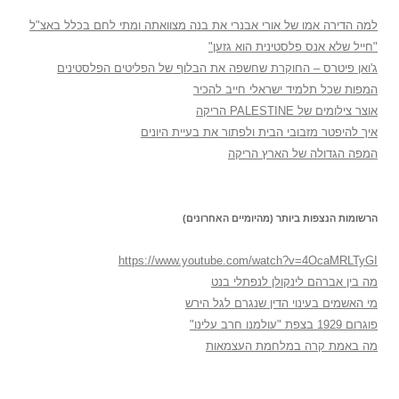
למה הדירה אמו של אורי אבנרי את בנה מצוואתה ומתי לחם בכלל באצ"ל
"חייל שלא אנס פלסטינית הוא גזען"
ג'ואן פיטרס – החוקרת שחשפה את הבלוף של הפליטים הפלסטינים
המפות שכל תלמיד ישראלי חייב להכיר
אוצר צילומים של PALESTINE הריקה
איך להיפטר מזבובי הבית ולפתור את בעיית היונים
המפה הגדולה של הארץ הריקה
הרשומות הנצפות ביותר (מהיומיים האחרונים)
https://www.youtube.com/watch?v=4OcaMRLTyGI
מה בין אברהם לינקולן לנפתלי בנט
מי האשמים בעינוי הדין שנגרם לגל הירש
פוגרום 1929 בצפת "עולמנו חרב עלינו"
מה באמת קרה במלחמת העצמאות