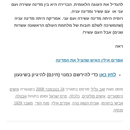
להגדיל את העוגה הלאומית. הברירה היא בין מדינה עשירה ועם
עני או עם עשיר ומדינה עניה.
רוסיה היתה מדינה עשירה ועם עני. אמריקה היתה מדינה עניה
(שהמשיכה לשלם חובות של מלחמת העולם הראשונה עשרות
שנים) אבל העם עשיר/
ראה
אפרים אילין האיש שהציל את המדינה
לחץ כאן
כדי להירשם כ
מנוי (חינם) להיגיון בשיגעון
פוסט
מאת
זאב גלילי
פורסם בתאריך
24 בנובמבר 2008
בקטגוריה
אישים
היסטוריים
,
אישים פוליטיים
,
כלכלה
,
פרס ישראל
וסומן בתגיות
אבטלה
,
אבישי ברוורמן
,
אוניית הנשק נורה
,
אפרים אילין
,
מוח יהודי
,
משבר 1929
,
פנסיה
.