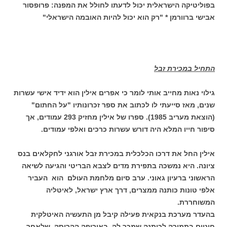
בפוליטיקה הישראלית יכול לדעתו לחולל את המפנה: פרופסור
אבישי ברוורמן * "רק הוא יכול להיות האובמה הישראלי"
התחיל במכירת זבל
גילוי נאות מחייב אותי לומר כי אפרים אילין הוא ידיד אישי עשרות
שנים, מאז סייעתי לו לכתוב את ספר זכרונותיו "על החתום"
(הוצאת מעריב 1985). ספרו של אילין מחזיק 293 עמודים, אך
סיפור חייו המלא היה דורש עשרות כרכים ואלפי עמודים.
אילין החל את דרכו הכלכלית במכירת זבל אורגני לחקלאים בנס
ציונה. היא נמשכה בתפירת מדים לצבא הבריטי והגיעה לשיאה
הראשוני ברעיון גאוני. ערב סיום מלחמת העולם הוא העביר
אלפי טונות כותנה ממצרים, דרך ארץ ישראל, לאיטליה
המשוחררת.
בהעדר מערכת בנקאית פעילה קיבל מן התעשיה האיטלקית
חוטים בתמורה לכותנה שמכר לה. באירופה ההרוסה, שלאחר