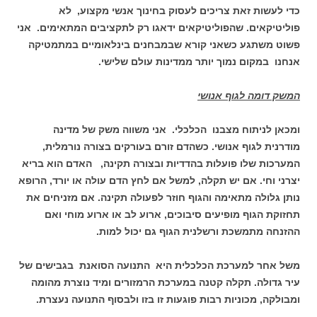
כדי לעשות זאת צריכים לעסוק בחינוך אנשי מקצוע, לא
פוליטיקאים. שהפוליטיקאים ידאגו רק לתקציבים המתאימים. אני
פשוט משתגע כשאני קורא שבמבחנים בינלאומיים במתמטיקה
אנחנו במקום נמוך יותר ממדינות עולם שלישי.
המשק דומה לגוף אנושי
ומכאן לניתוח מצבנו הכלכלי. אני משווה משק של מדינה
מודרנית לגוף אנושי. כשהדם זורם בעורקים בצורה נורמלית,
המערכות שלו פועלות בהדדיות ובצורה תקינה, האדם הוא בריא
יצרני וחי. אם יש תקלה, למשל אם לחץ הדם עולה או יורד, הרופא
נותן גלולה מתאימה והגוף חוזר לפעולה תקינה. אם מזניחים את
תחזוקת הגוף מופיעים סיבוכים, ארוע לב או ארוע מוחי ואם
ההזנחה מתמשכת ורשלנית הגוף גם יכול למות.
משל אחר למערכת הכלכלית היא התנועה הסואנת בגבישים של
עיר גדולה. תקלה קטנה במערכת הרמזורים ומיד נוצרת מהומה
ומבולקה, מכוניות רבות פוגעות זו בזו ולבסוף התנועה נעצרת.