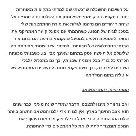
על חשיבות ההשכלה שרכשתי שם למדתי בתקופות מאוחרות
יותר. בתקופה בה קיימתי משא ומתן עם השלטונות הרומניים על
שיחרור יהודים הם נדהמו לגלות את מידת ההתמצאות שלי
בטכנולוגיה של הנפט. כשחתמתי עם מפעל קייזר האמריקני את
החוזה לאספקת חלפים למפעל שהקמתי בחיפה הם בחנו את
הבנתי בטכנולוגיה של מכוניות. למדתי אז ויישמתי את התפיסה
שלעולם אל תעשה עסק בתחום שאינך מבין בו. כשבניתי מכוניות
הכרתי כל בורג בכל מכונית שבניתי, וכך גם במכלול גלגלי
השיניים למרכבה, וכך כשסיפקתי כותנה לתעשיית הטקסטיל של
איטליה בתום המלחמה.
המוח היהודי הוא המשאב
ואם נחזור לימינו ולמצבנו הדבר שמדיר שינה מעיני כבר שנים
הוא מצב החינוך בארץ. אין לנו חומרי גלם והמשאב החשוב ביותר
שלנו הוא המוח היהודי. אבל כדי להפיק מן המוח היהוןדי את
המכסימוםצריך לתת לו את כל האמצעים כדי להתפתח.